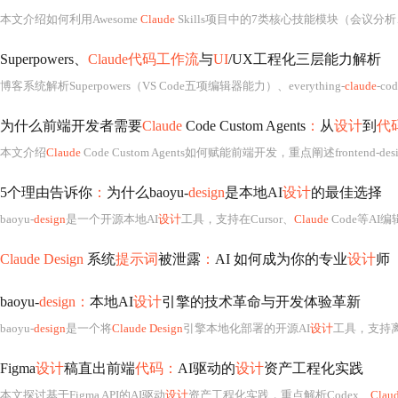
本文介绍如何利用Awesome
Claude
Skills项目中的7类核心技能模块（会议
Superpowers、
Claude代码工作流
与
UI
/UX工程化三层能力解析
博客系统解析Superpowers（VS Code五项编辑器能力）、everything-
claude
-c
为什么前端开发者需要
Claude
Code Custom Agents
：
从
设计
到
代
本文介绍
Claude
Code Custom Agents如何赋能前端开发，重点阐述frontend-de
5个理由告诉你
：
为什么baoyu-
design
是本地AI
设计
的最佳选择
baoyu-
design
是一个开源本地AI
设计
工具，支持在Cursor、
Claude
Code等AI
Claude Design
系统
提示词
被泄露
：
AI 如何成为你的专业
设计
师
baoyu-
design：
本地AI
设计
引擎的技术革命与开发体验革新
baoyu-
design
是一个将
Claude Design
引擎本地化部署的开源AI
设计
工具，支持离线运行、模块
Figma
设计
稿直出前端
代码：
AI驱动的
设计
资产工程化实践
本文探讨基于Figma API的AI驱动
设计
资产工程化实践，重点解析Codex、
Clau