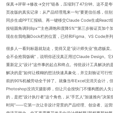
保真→评审→修改→交付”链条，压缩到了47分钟。这不是夸
页改版的真实记录：从产品经理甩来一句“要更信任感，但别
同步生成PPT汇报稿、再一键移交Claude Code生成Rea
按钮圆角调到8px”“主色调饱和度降5%”“第三步验证页加个加
现在在我电脑Dock栏的位置，已经和Figma、VS Code并
很多人一看到标题就划走，觉得又是“设计师失业”焦虑贩卖。
会不会抢我饭碗”，说明你还没真正用过Claude Desig
重新定义“设计”这件事的起点和终点。传统设计工具解决的是“如何
解决的是“如何让模糊的想法快速具象化，并立刻验证可行性
前的90%机械劳动全干掉了。就像当年Excel没消灭会计
Photoshop没消灭摄影师，但让只会按快门不懂构图的人失去了
的，是把“设计执行者”这个角色，从“手艺人”加速推向“决策
时间”——它第一次让非设计背景的产品经理、创业者、运