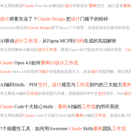
本文系统阐述
Claude
Plan Mode驱动的‘
设计
评审优先’
重构
范式，核心是将
重构
设计
师要失业了？
Claude Design
把
设计
门槛干的粉碎
Anthropic推出的
Claude Design
基于Opus 4.7大模型，支持自然语言驱动的原型、落地页、3D渲染与shader特效生成；具备T
AI驱动
设计工作流：
从Figma MCP到
代码
生成的实战解析
本文系统解析AI驱动的
设计工作流
，聚焦Figma MCP协议作为AI操作系统、
Cla
Claude
Opus 4.6如何
重构UI设计工作流
Claude
Opus 4.6实现对
UI设计
全链路的深度介入，具备
设计
意图理解、静态稿
AI编码Skills
：
PDF
交付
、
设计
规范与
工作流
契约的三大能力
重
本文聚焦AI编码
工作流
的底层能力升级，系统阐述PDF中文
交付
闭环、Web
设
Claude
Code十大核心Skills
：重构
AI编程
工作流
的闭环系统
本文系统阐述
Claude
Code十大核心Skills如何
重构
AI编程
工作流
，形成从输入约束、核心处理、输出保障到
7个颠覆性工具
：
如何用Awesome
Claude
Skills
重构
团队
工作流