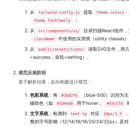
从
提取
tailwind.config.js
theme.colors
；
theme.fontFamily
从
目录扫描React组件
src/components/ui/
中使用的实用类（utility classes
className
从
读取SVG文件，用
public/assets/icons/
=success，齿轮=setting）。
规范反推阶段
基于解析结果，反向构建设计规范：
色彩系统
：将
（blue-500）识别
#3b82f6
辅助色（如
用于hover，
#1d4ed8
#93c5fd
文字系统
：检测到
对应
text-lg
18px/1.5
整的字号阶梯（12/14/16/18/20/24/32px）