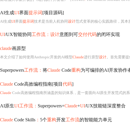
AI生成
UI
界面
提示词
[项目源码]
AI生成
UI
界面
提示词
技术是当前人机协同
设计
范式变革的核心实践路径，其本
UI
/UX智能协同
工作流：设计
意图到可
交付代码
的闭环实现
claude
画原型
本文介绍了如何使用Anthropic开发的AI模型
Claude
进行原型
设计
。首先需要提
Superpowers
工作流：
将
Claude
Code
重构
为可编排的AI开发协作
Claude
Code高效编程指南[项目
代码
]
Claude
Code高效编程指南所涵盖的知识体系，是一套面向AI原生开发范式的系统性工程方法论，其核心远不止于“调用一个AI编程助手
AI原生
UI工作流：
Superpowers+
Claude
+
UI
/UX技能链深度整合
Claude
Code Skills
：
5个
重构
开发
工作流
的智能能力单元