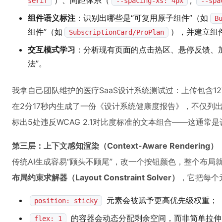
）、间距体系（
,
serif
--spacing-xs: 4px
--spa
组件语义标注
：识别出哪些是“可复用原子组件”（如
B
组件”（如
），并建立组
SubscriptionCard/ProPlan
交互模式学习
：分析现有页面的点击热区、悬停反馈、
法”。
我拿自己团队维护的医疗SaaS设计系统测试过：上传包含127个组件
在2分17秒内生成了一份《设计系统健康度报告》，不仅列
标出5处违反WCAG 2.1对比度标准的文本组合——这通
第三层：上下文感知渲染（Context-Aware Rendering）
传统AI生成容易“顾头不顾尾”，改一个按钮颜色，整个布局就错乱
布局约束求解器（Layout Constraint Solver）
，它把每个
元素会被赋予更高优先级权重；
position: sticky
的容器会动态分配剩余空间，而非简单拉伸
flex: 1