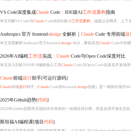
VS Code深度集成
Claude
Code
：
IDE级AI
工作流重构
指南
本文详解VS Code与
Claude
Code的IDE级AI
工作流重构
，涵盖认证网关、上下文引擎、MCP协议栈和权限沙箱四大核心机制；提供环境基线检测、直连安装、多模式权限配置及故障排查（如
Anthropics 官方 frontend-
design
全解析｜
Claude
Code 专用前端
设
本文深度解析Anthropic官方frontend-
design
Skill，聚焦其在
Claude
Code中的
2026年AI编程
工作流
实战
：Claude
Code与Open Code深度对比
本文深入剖析2026年AI编程核心工具
Claude
Code与Open Code在真实开发场景中
Claude
前端
设计
助手[可运行源码]
Claude
前端
设计
助手（
Claude
Code的frontend-
design
技能）是一项面向现代We
2025年Github趋势[
代码
]
斯坦福AI编程课[项目
代码
]
斯坦福大学新开设的《现代软件开发者》（CS146S
:
The Modern Software Deve