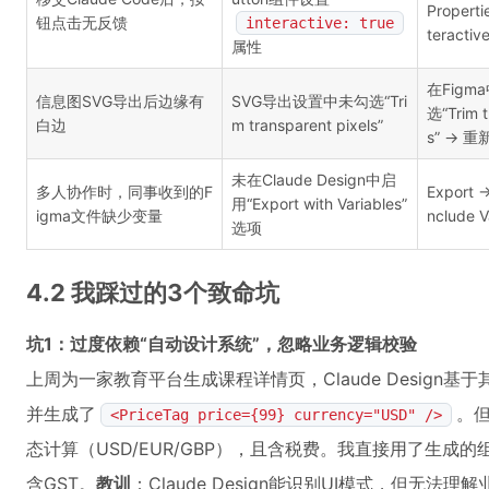
Propert
钮点击无反馈
interactive: true
teractive
属性
在Figm
信息图SVG导出后边缘有
SVG导出设置中未勾选“Tri
选“Trim t
白边
m transparent pixels”
s” → 
未在Claude Design中启
多人协作时，同事收到的F
Export 
用“Export with Variables”
igma文件缺少变量
nclude V
选项
4.2 我踩过的3个致命坑
坑1：过度依赖“自动设计系统”，忽略业务逻辑校验
上周为一家教育平台生成课程详情页，Claude Design基于
并生成了
。
<PriceTag price={99} currency="USD" />
态计算（USD/EUR/GBP），且含税费。我直接用了生
含GST。
教训
：Claude Design能识别UI模式，但无