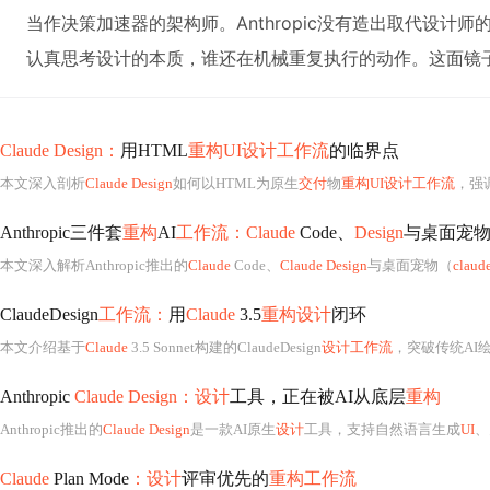
当作决策加速器的架构师。Anthropic没有造出取代设计
认真思考设计的本质，谁还在机械重复执行的动作。这面镜
Claude Design：
用HTML
重构UI设计工作流
的临界点
本文深入剖析
Claude Design
如何以HTML为原生
交付
物
重构UI设计工作流
，强
Anthropic三件套
重构
AI
工作流：Claude
Code、
Design
与桌面宠
本文深入解析Anthropic推出的
Claude
Code、
Claude Design
与桌面宠物（
claud
ClaudeDesign
工作流：
用
Claude
3.5
重构设计
闭环
本文介绍基于
Claude
3.5 Sonnet构建的ClaudeDesign
设计工作流
，突破传统AI绘图工具局限
Anthropic
Claude Design：设计
工具，正在被AI从底层
重构
Anthropic推出的
Claude Design
是一款AI原生
设计
工具，支持自然语言生成
UI
、
Claude
Plan Mode
：设计
评审优先的
重构工作流