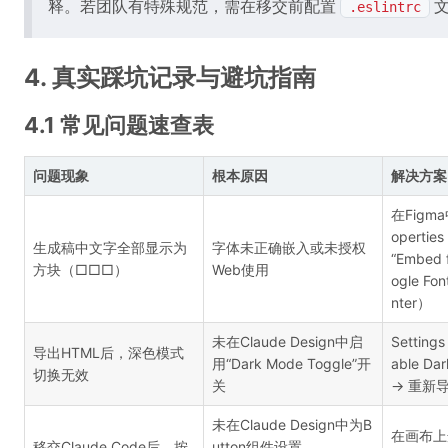
释。若团队有特殊规范，需在移交前配置
.eslintrc
4. 真实踩坑记录与避坑指南
4.1 常见问题速查表
问题现象
根本原因
解决方案
在Figm
opertie
生成稿中文字全部显示为
字体未正确嵌入或未授权
“Embed
方块（□□□）
Web使用
ogle F
nter）
未在Claude Design中启
Setting
导出HTML后，深色模式
用“Dark Mode Toggle”开
able Da
切换无效
关
→ 重新
未在Claude Design中为B
在画布上
移交Claude Code后，按
utton组件设置