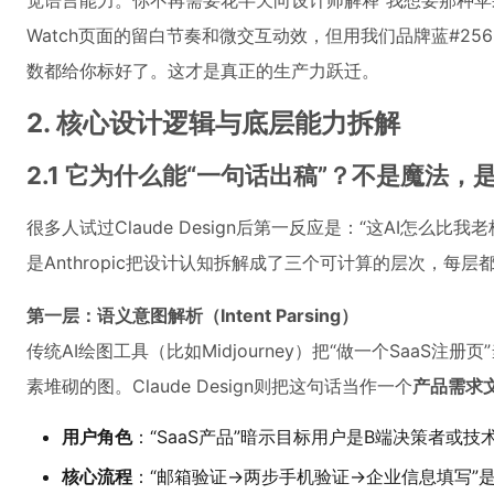
觉语言能力。你不再需要花半天向设计师解释“我想要那种苹果
Watch页面的留白节奏和微交互动效，但用我们品牌蓝#25
数都给你标好了。这才是真正的生产力跃迁。
2. 核心设计逻辑与底层能力拆解
2.1 它为什么能“一句话出稿”？不是魔法
很多人试过Claude Design后第一反应是：“这AI怎么
是Anthropic把设计认知拆解成了三个可计算的层次，每
第一层：语义意图解析（Intent Parsing）
传统AI绘图工具（比如Midjourney）把“做一个SaaS注
素堆砌的图。Claude Design则把这句话当作一个
产品需求
用户角色
：“SaaS产品”暗示目标用户是B端决策者或
核心流程
：“邮箱验证→两步手机验证→企业信息填写”