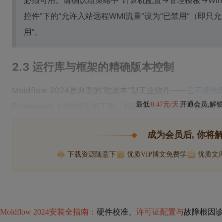
必须可用。请确认组策略中“计算机配置→管理模板→Windo
控件”下的“允许入站远程WMI流量”设为“已禁用”（即只
用”。
2.3 运行库与框架的精确版本控制
Moldflow 2024是典型的“吃老本”型工业软件——
它不拥抱新
最低
0.47元/天
开通会员,解
Framework 4.8的特定补丁集。我们遇到过最诡异的案例：
成为会员后, 你将
下载资源随意下
优质VIP博文免费学
优质文
Moldflow 2024安装全指南：
硬件校准、
许可证配置与
故障根因