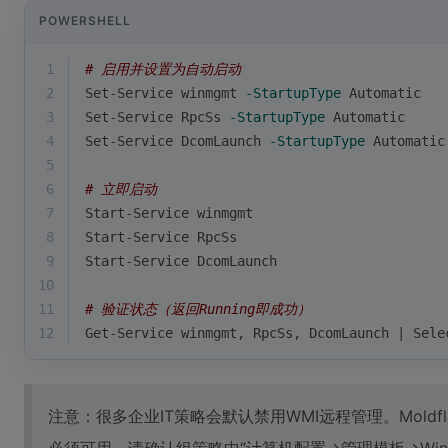
POWERSHELL
1
# 启用并设置为自动启动
2
Set-Service
 winmgmt 
-StartupType
 Automatic
3
Set-Service
 RpcSs 
-StartupType
 Automatic  
4
Set-Service
 DcomLaunch 
-StartupType
 Automatic
5
6
# 立即启动
7
Start-Service
 winmgmt
8
Start-Service
 RpcSs
9
Start-Service
 DcomLaunch
10
11
# 验证状态（返回Running即成功）
12
Get-Service
 winmgmt, RpcSs, DcomLaunch | 
Sele
注意：很多企业IT策略会默认禁用WMI远程管理。Mold