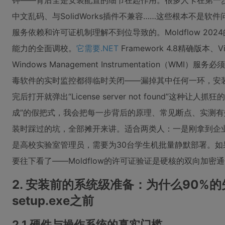
钟——背后全是安装配置的细节在起作用。很多人卡在第一
中文乱码、与SolidWorks插件不兼容……这些根本不是
服务依赖和许可证机制理解不到位导致的。Moldflow 202
能力的全面调校。
它需要.NET
Framework 4.8精确版本、Vi
Windows Management Instrumentation（W
毒软件的实时监控都得临时关闭——漏掉其中任何一环，安装
完后打开就弹出“License server not found”这
成”的假把式，我会把每一步背后的原理、常见断点、实测
装时踩过的坑，全部摊开来讲。适合两类人：一是刚拿到企
是高校实验室管理员，需要为30台学生机批量静默部署。
要往下看了——Moldflow的许可证验证是硬核的双向加密通
2. 安装前的系统级准备：为什么90%
setup.exe之前
2.1 硬件与操作系统的真实门槛