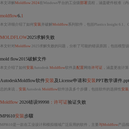
本文详解
Moldflow 2024
在Windows平台的工业级
部署
流程，涵盖硬件校准（内存
moldflow
6.
1
本文详细介绍了如何
安装
并破解
Moldflow
系列软件，包括Plastics Insight 6.1、CAD Doctor 
MOLDFLOW
2025求解失败
本文针对
Moldflow
2025求解失败的问题，分析了可能的错误原因，包括模型
mold flow2015破解文件
本文介绍了如何
安装
Autodesk
Moldflow
软件及
配置
网络
许可证
，涵盖更改计算
AutodeskMoldflow软件
安装
及License申请和
安装
PPT教学课件.ppt
总的来说，
安装
Autodesk
Moldflow
软件涉及多个步骤，包括软件的选择性
安装
Moldflow
2026错误99998
：许可证
验证失败
MPI610
安裝
步驟
MPI610是一款在工业设计和模拟领域广泛应用的软件，主要
与Moldflow
产品线结