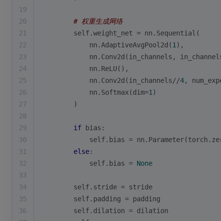
19
20
# 权重生成网络
21
        self.weight_net = nn.Sequential(
22
            nn.AdaptiveAvgPool2d(
1
),
23
            nn.Conv2d(in_channels, in_channel
24
            nn.ReLU(),
25
            nn.Conv2d(in_channels//
4
, num_exp
26
            nn.Softmax(dim=
1
)
27
        )
28
29
if
 bias:
30
            self.bias = nn.Parameter(torch.ze
31
else
:
32
            self.bias = 
None
33
34
        self.stride = stride
35
        self.padding = padding
36
        self.dilation = dilation