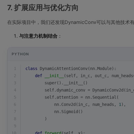
7. 扩展应用与优化方向
在实际项目中，我们还发现DynamicConv可以与其他技术
与注意力机制结合
：
PYTHON
1
class
DynamicAttentionConv
(
nn.Module
):
2
def
__init__
(
self, in_c, out_c, num_heads
3
super
().__init__()
4
        self.dynamic_conv = DynamicConv2d(in_
5
        self.attention = nn.Sequential(
6
            nn.Conv2d(in_c, num_heads, 
1
),
7
            nn.Sigmoid()
8
        )
9
10
def
forward
(
self, x
):