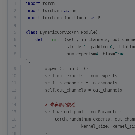
1
import
 torch
2
import
 torch.nn 
as
 nn
3
import
 torch.nn.functional 
as
 F
4
5
class
DynamicConv2d
(
nn.Module
):
6
def
__init__
(
self, in_channels, out_chann
7
                 stride=
1
, padding=
0
, dilatio
8
                 num_experts=
4
, bias=
True
):
9
super
().__init__()
10
        self.num_experts = num_experts
11
        self.in_channels = in_channels
12
        self.out_channels = out_channels
13
14
# 专家卷积核池
15
        self.weight_pool = nn.Parameter(
16
            torch.randn(num_experts, out_chan
17
                       kernel_size, kernel_si
18
        )