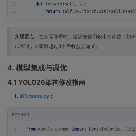
12
def
forward
(
self, x
):
13
return
 self.cv3(torch.cat((self.m(sel
实现要点
：在实际部署时，建议先使用较小专家数（如4
试表明，专家数超过8个后收益会递减。
4. 模型集成与调优
4.1 YOLO26架构修改指南
修改tasks.py
：
PYTHON
1
from
 models.common 
import
 DynamicConv2d, C3k2