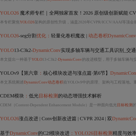
YOLO26
魔术师专栏｜全网独家首发！2026 原创级创新赋能 CV
本专栏聚焦
YOLO26
架构的原创性升级，涵盖2026年CVPR/ICCV/AAAI等顶会前沿成果，系统性整合注意力机制3.0、风车形卷积PConv、频域对
YOLO26
-seg分割
优化：
轻量化卷积魔改 |
动态卷积DynamicConv
YOLO
13-C3k2-
DynamicConv
实现多轴车辆与交通工具识别_交
本文提出一种基于
YOLO
13-C3k2-
DynamicConv
的改进模型，用于多轴车辆与交通工具识
YOLOv9【第六章
：
核心模块改进与涨点篇·第6节】
DynamicC
本文系统阐述
DynamicConv动态卷积
在YOLOv9中的原理、架构与工程落地。重点解析其通过输入依
CDEM模块
：
低光
目标检测
的动态增强技术解析
CDEM（Content-Dependent Enhancement Module）是一种面向低光
目标检测
YOLO26
涨点改进 | Conv创新改进篇 | CVPR 2024 | 双
DynamicCo
基于
DynamicConv
的C2f模块改进
：YOLO26目标检测
精度与效