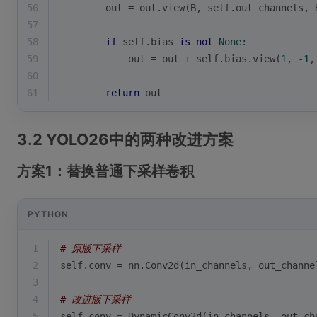
56
        out = out.view(B, self.out_channels, 
57
58
if
 self.bias 
is
not
None
:
59
            out = out + self.bias.view(
1
, -
1
,
60
61
return
 out
3.2 YOLO26中的两种改进方案
方案1：替换普通下采样卷积
PYTHON
1
# 原版下采样
2
self.conv = nn.Conv2d(in_channels, out_channe
3
4
# 改进版下采样
5
self.conv = DynamicConv2d(in_channels, out_ch