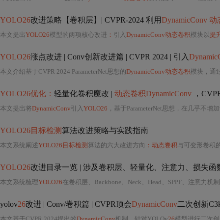
YOLO26
改进策略【卷积层】| CVPR-2024 利用
DynamicConv
本文提出
YOLO26
模型的两项核心改进
：
引入
DynamicConv动态卷积
模块以
提
YOLO26
涨点改进 | Conv创新改进篇 | CVPR 2024 | 引入
Dynamic
本文介绍基于CVPR 2024 ParameterNet思想的
DynamicConv动态卷积
模块，通过多
YOLO26优化：
轻量化卷积魔改 |
动态卷积DynamicConv
，CVPR2024
本文提出将
DynamicConv
引入
YOLO26
，基于ParameterNet思想，在几乎
YOLO26目标检测
算法改进策略与实践指南
本文系统阐述
YOLO26目标检测
算法的六大改进方向
：动态卷积
与可变形卷积
YOLO26
改进目录一览 | 涉及卷积层、轻量化、注意力、损失函数、Backbone、
本文系统梳理
YOLO26
在卷积层、Backbone、Neck、Head、SPPF、注意力机制、损失函数及轻量化等方面的300+
yolov
26
改进 | Conv/卷积篇 | CVPR顶会
DynamicConv
二次创新C3k
本文基于CVPR 2024提出的
DynamicConv
机制，针对YOLOv
26
模型进行二次创新，