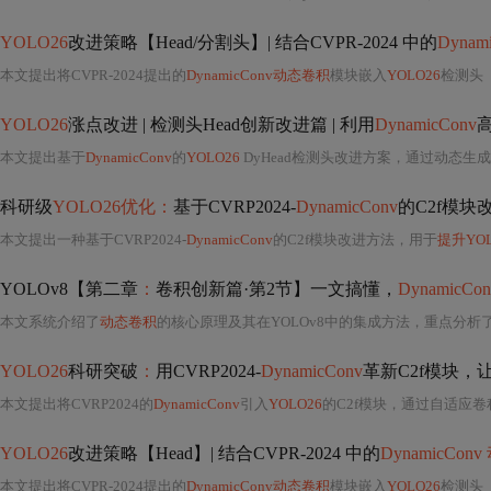
YOLO26
改进策略【Head/分割头】| 结合CVPR-2024 中的
Dyna
本文提出将CVPR-2024提出的
DynamicConv动态卷积
模块嵌入
YOLO26
检测头（
YOLO26
涨点改进 | 检测头Head创新改进篇 | 利用
DynamicConv
本文提出基于
DynamicConv
的
YOLO26
DyHead检测头改进方案，通过动态生成卷积权重解决原生检测头卷积核固定
科研级
YOLO26优化：
基于CVRP2024-
DynamicConv
的C2f模块
本文提出一种基于CVRP2024-
DynamicConv
的C2f模块改进方法，用于
提升YOL
YOLOv8【第二章
：
卷积创新篇·第2节】一文搞懂，
DynamicC
本文系统介绍了
动态卷积
的核心原理及其在YOLOv8中的集成方法，重点分析了多核
YOLO26
科研突破
：
用CVRP2024-
DynamicConv
革新C2f模块，
本文提出将CVRP2024的
DynamicConv
引入
YOLO26
的C2f模块，通过自适应卷
YOLO26
改进策略【Head】| 结合CVPR-2024 中的
DynamicCon
本文提出将CVPR-2024提出的
DynamicConv动态卷积
模块嵌入
YOLO26
检测头（