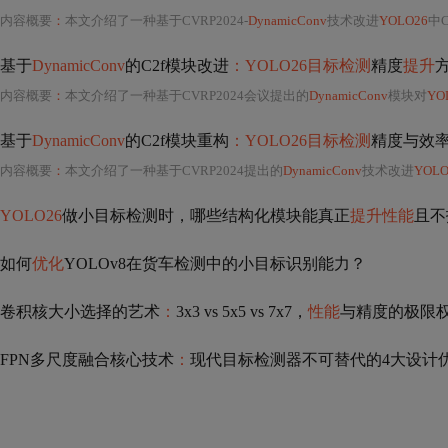
内容概要
：
本文介绍了一种基于CVRP2024-
DynamicConv
技术改进
YOLO26
中
基于
DynamicConv
的C2f模块改进
：YOLO26目标检测
精度
提升
内容概要
：
本文介绍了一种基于CVRP2024会议提出的
DynamicConv
模块对
YO
基于
DynamicConv
的C2f模块重构
：YOLO26目标检测
精度与效
内容概要
：
本文介绍了一种基于CVRP2024提出的
DynamicConv
技术改进
YOLO
YOLO26
做小目标检测时，哪些结构化模块能真正
提升性能
且不
如何
优化
YOLOv8在货车检测中的小目标识别能力？
卷积核大小选择的艺术
：
3x3 vs 5x5 vs 7x7，
性能
与精度的极限
FPN多尺度融合核心技术
：
现代目标检测器不可替代的4大设计