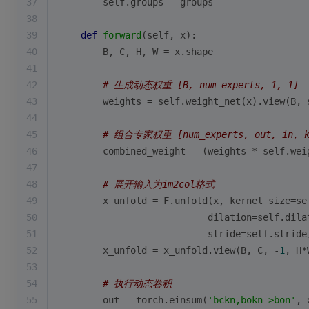
37
        self.groups = groups
38
39
def
forward
(
self, x
):
40
        B, C, H, W = x.shape
41
42
# 生成动态权重 [B, num_experts, 1, 1]
43
        weights = self.weight_net(x).view(B, 
44
45
# 组合专家权重 [num_experts, out, in, k,
46
        combined_weight = (weights * self.wei
47
48
# 展开输入为im2col格式
49
        x_unfold = F.unfold(x, kernel_size=se
50
                           dilation=self.dila
51
                           stride=self.stride
52
        x_unfold = x_unfold.view(B, C, -
1
, H*
53
54
# 执行动态卷积
55
        out = torch.einsum(
'bckn,bokn->bon'
, 