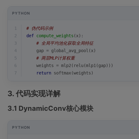
PYTHON
1
# 伪代码示例
2
def
compute_weights
(
x
):
3
# 全局平均池化获取全局特征
4
    gap = global_avg_pool(x)  
5
# 两层MLP计算权重
6
    weights = mlp2(relu(mlp1(gap)))  
7
return
 softmax(weights)
3. 代码实现详解
3.1 DynamicConv核心模块
PYTHON