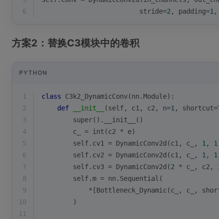
6
                         stride=
2
, padding=
1
,
方案2：替换C3模块中的卷积
PYTHON
1
class
C3k2_DynamicConv
(
nn.Module
):
2
def
__init__
(
self, c1, c2, n=
1
, shortcut=
3
super
().__init__()
4
        c_ = 
int
(c2 * e)
5
        self.cv1 = DynamicConv2d(c1, c_, 
1
, 
1
6
        self.cv2 = DynamicConv2d(c1, c_, 
1
, 
1
7
        self.cv3 = DynamicConv2d(
2
 * c_, c2, 
8
        self.m = nn.Sequential(
9
            *[Bottleneck_Dynamic(c_, c_, shor
10
        )
11