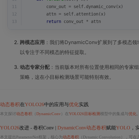
11
        conv_out = self.dynamic_conv(x)
12
        attn = self.attention(x)
13
return
 conv_out * attn
跨模态应用
：我们将DynamicConv扩展到了多模
以专注于不同模态的特征提取。
动态专家分配
：当前版本对所有位置使用相同的专家组
策略，这在小目标检测场景可能特别有效。
动态卷积
在
YOLO26
中的应用与
优化
实践
本文探讨
动态卷积
（
DynamicConv
）在
YOLO26目标检测
模型中的集成与
优化
。
YOLO26
改进 - 卷积Conv |
DynamicConv动态卷积
赋能
YOLO
，
本文提出ParameterNet框架，核心为
动态卷积
（Dynamic Convolution）