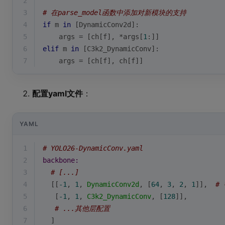
2
3
# 在parse_model函数中添加对新模块的支持
4
if
 m 
in
 [DynamicConv2d]:
5
    args = [ch[f], *args[
1
:]]
6
elif
 m 
in
 [C3k2_DynamicConv]:
7
    args = [ch[f], ch[f]]
配置yaml文件
：
YAML
1
# YOLO26-DynamicConv.yaml
2
backbone:
3
# [...]
4
  [[
-1
, 
1
, 
DynamicConv2d
, [
64
, 
3
, 
2
, 
1
]],  
#
5
   [
-1
, 
1
, 
C3k2_DynamicConv
, [
128
]],
6
# ...其他层配置
7
  ]