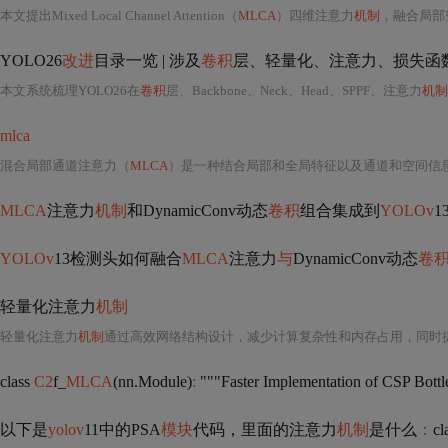
本文提出Mixed Local Channel Attention（
MLCA
）四维注意力
机制
，融合局部
YOLO26
改进
目录一览 | 涉及
卷积
层、轻量化、注意力、损失函数、Backbo
本文系统梳理YOLO26在
卷积
层、Backbone、Neck、Head、SPPF、注意力
机制
mlca
混合局部通道注意力（
MLCA
）是一种结合局部和全局特征以及通道和空间信
MLCA
注意力
机制
和DynamicConv动态
卷积
组合集成到
YOLOv
1
YOLOv
13检测头如何融合
MLCA
注意力
与
DynamicConv动态
卷
轻量化注意力
机制
轻量化注意力
机制
通过高效网络结构设计，减少计算复杂性和内存占用，同时
class
C2
f_
MLCA
(nn.Module)
:
"""Faster Implementation of CSP Bott
以下是
yolov
11中的PSA
模块
代码，里面的注意力
机制
是什么
：
cl