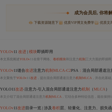
成为会员后, 你将
下载资源随意下
优质VIP博文免费学
优质文
YOLOv
11
改进
|
模块
即插即用
本文系统阐述
YOLOv
11在骨干网络、
卷积模块
和注意力
机制
三大方面的即插即
YOLOv
11缝合
改进
注意力
机制MLCA-C2
PSA
：
混合局部通道注
本文聚焦于
YOLOv
11
改进
，提出混合局部通道注意力
机制MLCA
，并在此基础
YOLO11
改进
-注意力-引入混合局部通道注意力
机制
（
MLCA
）
本文介绍了混合局部通道注意力
机制MLCA
，它结合多种特征信息，能在保持
YOLOv
11
改进
目录一览 | 涉及
卷积
层、轻量化、注意力、损失函数、Backbo