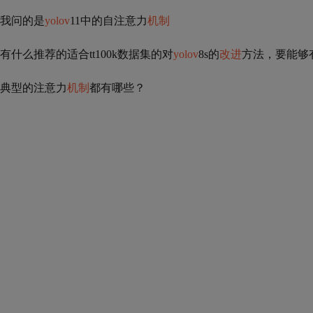
我问的是
yolov
11中的自注意力
机制
有什么推荐的适合tt100k数据集的对
yolov
8s的
改进
方法，要能够
典型的注意力
机制
都有哪些？