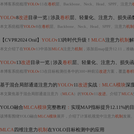
本博客系统梳理
YOLOv
11在
卷积
层、Backbone、Neck、Head、SPPF、注意力
YOLOv
8
改进
目录一览 | 涉及
卷积
层、轻量化、注意力、损失函数、Backbo
本文系统梳理
YOLOv
8在
卷积
层、Backbone、Neck、Head、SPPF、注意力
机制
【CVPR2024 Oral】
YOLOv
13跨时代升级！
MLCA
注意力
机制
解
本文介绍了在
YOLOv
13中添加
MLCA
注意力
机制
，添加后map提升12.11，准
YOLOv
13
改进
目录一览 | 涉及
卷积
层、轻量化、注意力、损失函数、Backb
本博客系统梳理
YOLOv
13在目标检测任务中的300+种前沿
改进
方案，覆盖
卷积
基于混合局部通道注意力的
YOLOv
11
改进
实战
：MLCA模块
深
本文聚焦基于混合局部通道注意力（
MLCA
）的
YOLOv
11
改进
。介绍了
MLCA
YOLO融合
MLCA模块
完整教程
：
实现MAP指标提升12.11%
该博客围绕YOLO融合
MLCA模块
展开，介绍了计算机视觉中注意力
机制
发展、多
MLCA
四维注意力
机制
在YOLO目标检测中的应用