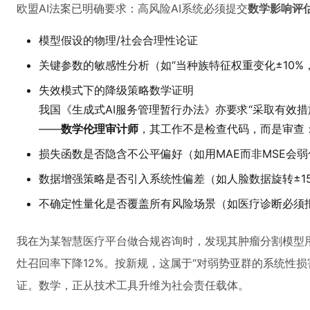
欧盟AI法案已明确要求：高风险AI系统必须提交
数学影响评
模型假设的物理/社会合理性论证
关键参数的敏感性分析（如“当种族特征权重变化±10%
失效模式下的降级策略数学证明
我国《生成式AI服务管理暂行办法》亦要求“采取有效
——
数学伦理审计师
，其工作不是检查代码，而是审查
损失函数是否隐含不公平偏好（如用MAE而非MSE会
数据增强策略是否引入系统性偏差（如人脸数据旋转±1
不确定性量化是否覆盖所有风险场景（如医疗诊断必须报
我在为某智慧医疗平台做合规咨询时，发现其肿瘤分割模型用Di
灶召回率下降12%。按新规，这属于“对弱势亚群的系统性损
证。数学，正从技术工具升维为社会责任载体。