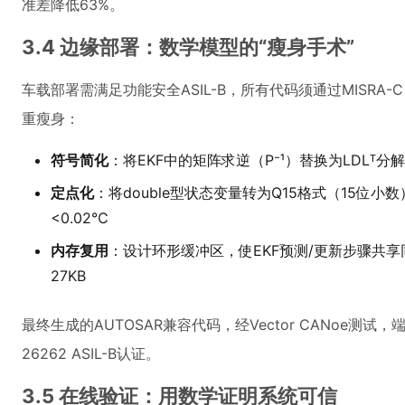
准差降低63%。
3.4 边缘部署：数学模型的“瘦身手术”
车载部署需满足功能安全ASIL-B，所有代码须通过MISRA-
重瘦身：
符号简化
：将EKF中的矩阵求逆（P⁻¹）替换为LDLᵀ
定点化
：将double型状态变量转为Q15格式（15位
<0.02℃
内存复用
：设计环形缓冲区，使EKF预测/更新步骤共享
27KB
最终生成的AUTOSAR兼容代码，经Vector CANoe测试，
26262 ASIL-B认证。
3.5 在线验证：用数学证明系统可信