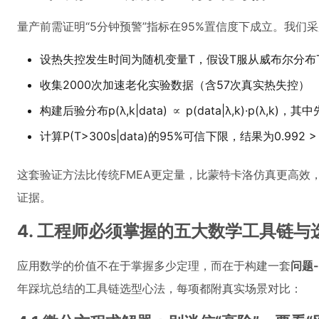
量产前需证明“5分钟预警”指标在95%置信度下成立。我们
设热失控发生时间为随机变量T，假设T服从威布尔分布T~Wei
收集2000次加速老化实验数据（含57次真实热失控）
构建后验分布p(λ,k|data) ∝ p(data|λ,k)·p(λ,k)，
计算P(T>300s|data)的95%可信下限，结果为0.992 >
这套验证方法比传统FMEA更定量，比蒙特卡洛仿真更高效，成为
证据。
4. 工程师必须掌握的五大数学工具链与
应用数学的价值不在于掌握多少定理，而在于构建一套
问题
年踩坑总结的工具链选型心法，每项都附真实场景对比：