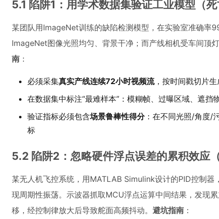
5.1 陷阱1：用学术数据集验证工业模型（死
某团队用ImageNet训练的缺陷检测模型，在实验室准确率9
ImageNet图像光照均匀、背景干净；而产线相机受车间
南
：
必须采集
真实产线连续72小时视频流
，按时间戳切片生
在数据集中标注“最难样本”：模糊帧、过曝区域、遮挡
验证指标必须包含
场景鲁棒性得分
：在不同光照/角度
标
5.2 陷阱2：忽略硬件浮点误差的累积效应
某无人机飞控系统，用MATLAB Simulink设计的PID
现周期性振荡。示波器抓取MCU浮点运算中间结果，发现累加器
移，经控制律放大后导致舵面高频抖动。
避坑指南
：