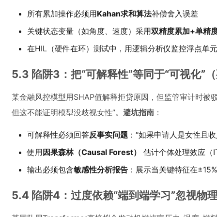
所有累加操作必须用
Kahan求和算法
补偿舍入误差
关键状态变量（如角度、速度）采用
双精度累加+单精
在HIL（硬件在环）测试中，用逻辑分析仪监控浮点单
5.3 陷阱3：把“可解释性”等同于“可视化”
某金融风控模型用SHAP值解释拒贷原因，但监管审计时被驳回：
但这不能证明模型没歧视女性”。
避坑指南
：
可解释性必须回答
反事实问题
：“如果申请人是女性且收
使用
因果森林（Causal Forest）
估计个体处理效应（I
输出必须包含
敏感性分析报告
：展示当关键特征在±15
5.4 陷阱4：过度依赖“端到端学习”忽视物