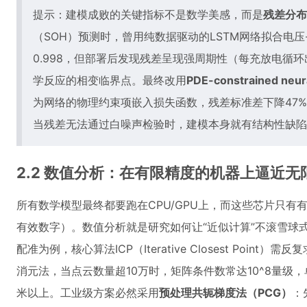
提示：建模成败的关键指标不是数学美感，而是
残差分布
（SOH）预测时，曾用纯数据驱动的LSTM网络拟合电压
0.998，但部署后发现残差呈现强周期性（每充放电循
学反应的相变临界点。最终改用
PDE-constrained neur
为网络的物理约束项嵌入损失函数，残差标准差下降47
当残差无法通过白噪声检验时，建模本身就有结构性缺陷
2.2 数值分析：在有限精度的机器上逼近无
所有数学模型最终都要跑在CPU/GPU上，而这些芯片只有有限
有效数字）。数值分析就是研究如何让“近似计算”不滚雪球
配准为例，核心算法ICP（Iterative Closest Poin
消元法，当点云数量超10万时，矩阵条件数常达10^8量级
米以上。工业级方案必然采用
预处理共轭梯度法（PCG）
：