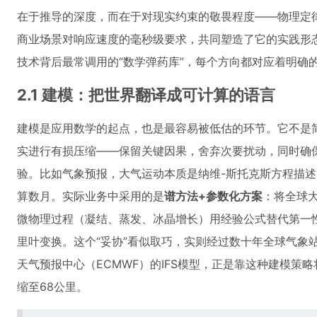
在于推导的深度，而在于对现实约束的敬畏程度——物理定
商业场景对响应速度的毫秒级要求，共同塑造了它的实践形
技术背后最常调用的“数学弹药库”，每个方向都对应着明确
2.1 建模：把世界翻译成可计算的语言
建模是应用数学的起点，也是最容易被低估的环节。它不是
实进行有损压缩——保留关键因果，舍弃次要扰动，同时确
验。比如气象预报，大气运动本质是纳维-斯托克斯方程描
算数月。实际业务中采用的是
谱方法+参数化方案
：将全球
微物理过程（凝结、蒸发、冰晶增长）用经验公式替代第一
里叶变换。这个“妥协”看似取巧，实则经过数十年全球气象站
天气预报中心（ECMWF）的IFS模型，正是靠这种建模策略
缩至68公里。