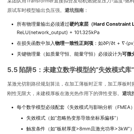
某团队用Transformer直接拟合发动机燃烧室压力-温度
原试车时模型输出负压强。
避坑指南
：
所有物理量输出必须通过
硬约束层（Hard Constraint 
ReLU(network_output) + 101.325kPa
在损失函数中加入
物理一致性正则项
：如∂P/∂t + ∇·(
关键物理量（如质量守恒、能量守恒）必须设计为
可微
5.5 陷阱5：未建立数学模型的“失效模式库
某激光切割路径规划算法，在加工薄板时正常，加工厚板时
刚性无限大，未建模厚板在激光热作用下的弹性变形。
避坑
每个数学模型必须配套《失效模式与影响分析（FMEA
失效模式（如“忽略热变形导致坐标系偏移”）
触发条件（如“板材厚度>8mm且激光功率>3kW”