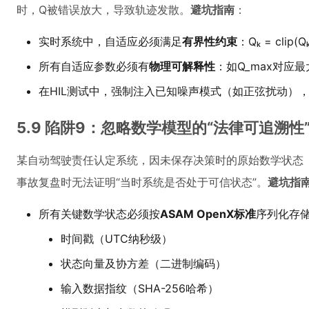
时，Q被错误放大，导致轨迹发散。
避坑指南
：
实时系统中，自适应必须满足
有界性约束
：Qₖ = clip(Qₖ
所有自适应参数必须有
物理可解释性
：如Q_max对应
在HIL测试中，强制注入已知噪声模式（如正弦扰动）
5.9 陷阱9：忽略数学模型的“法律可追溯性
某自动驾驶责任认定系统，因未保存决策时的原始数学状态（
事故复盘时无法证明“当时系统是否处于可信状态”。
避坑指
所有关键数学状态必须按
ASAM OpenX标准
序列化存
时间戳（UTC纳秒级）
状态向量及协方差（二进制编码）
输入数据指纹（SHA-256哈希）