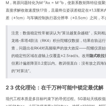
M，将原问题转化为M⁻¹Ax = M⁻¹b，使新系数矩阵特征值聚集
直接求解收敛速度快17倍，且最终位姿误差稳定在±1.3厘
差（±1cm）与车辆控制执行器分辨率（±0.5cm）之间，
注意：数值稳定性常被误认为“算法越复杂越稳”，实则
龙格-库塔4阶法（RK4）积分陀螺仪数据，结果在轨运
查，问题出在RK4对高频噪声的放大效应——陀螺仪原始数
的稳定性区域在虚轴上仅覆盖±2.5rad/s。改用
隐式欧拉
但累计偏差降至0.2度以内。教训很直白：没有放之四海
的“对算法”。
2 3 优化理论：在千万种可能中锁定最优解
现代工程本质是多目标约束下的寻优过程。5G基站天线权