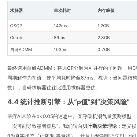
求解器
单次耗时
内存峰值
OSQP
142ms
1.2GB
Gurobi
89ms
2.8GB
自研ADMM
103ms
0.7GB
最终选用自研ADMM：将原QP分解为可并行的子问题，用CUD
周期解作为初值，使平均耗时降至67ms。教训：当问题结
数），自研求解器往往比通用求解器更优。
4.4 统计推断引擎：从“p值”到“决策风险”
医疗AI常陷在p<0.05的迷思中。某呼吸机潮气量预测模型，
一次可能导致患者窒息”。我们转向
贝叶斯决策理论
：定义损
θ为真实状态（正常/即将衰竭），计算后验期望损失E[L|data]，当E