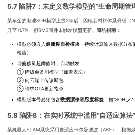
5.7 陷阱7：未定义数学模型的“生命周期管
某车企的电池SOH模型上线3年后，因电芯材料体系升级（NC
升至11.7%，但BMS固件未触发模型更新。
避坑指南
：
模型必须嵌入
健康度自检模块
：持续计算输入数据分布偏
检验）
当偏移量超阈值时，自动触发：
① 降级至备用模型（如查表法）
② 向云端上传诊断包
③ 请求OTA更新指令
模型版本号必须包含
数据漂移容忍度标签
，如“SOH_v2.3
5.8 陷阱8：在实时系统中滥用“自适应算法
某机器人SLAM系统采用自适应卡尔曼滤波（AKF），根据