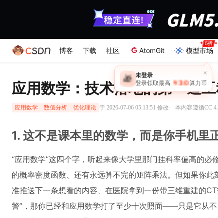
博客
下载
社区
AtomGit
模型市场
应用数学：技术落地的第一道工
·
于 2026-07-06 05:13:51 修改
本内容遵循CC 4.
应用数学
数值分析
优化理论
1. 这不是课本里的数学，而是你手机里
“应用数学”这四个字，听起来像大学里那门挂科率偏高的必
的概率密度函数、还有永远算不完的矩阵乘法。但如果你此
准推送下一条想看的内容、在医院拿到一份带三维重建的CT
警”，那你已经和应用数学打了至少十次照面——只是它从