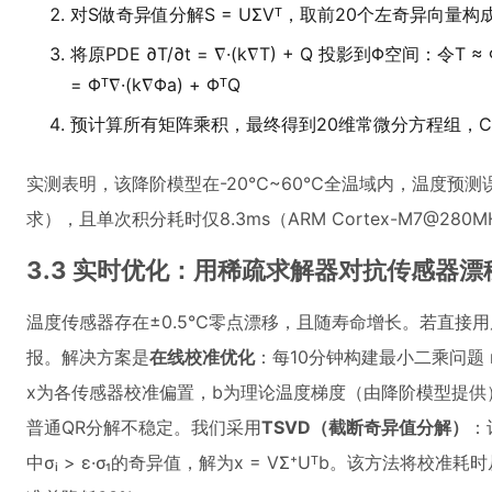
对S做奇异值分解S = UΣVᵀ，取前20个左奇异向量构成基
将原PDE ∂T/∂t = ∇·(k∇T) + Q 投影到Φ空间：令T ≈ Φ
= Φᵀ∇·(k∇Φa) + ΦᵀQ
预计算所有矩阵乘积，最终得到20维常微分方程组，C代
实测表明，该降阶模型在-20℃~60℃全温域内，温度预测误差<
求），且单次积分耗时仅8.3ms（ARM Cortex-M7@280
3.3 实时优化：用稀疏求解器对抗传感器漂
温度传感器存在±0.5℃零点漂移，且随寿命增长。若直接用
报。解决方案是
在线校准优化
：每10分钟构建最小二乘问题 m
x为各传感器校准偏置，b为理论温度梯度（由降阶模型提供）
普通QR分解不稳定。我们采用
TSVD（截断奇异值分解）
：
中σᵢ > ε·σ₁的奇异值，解为x = VΣ⁺Uᵀb。该方法将校准