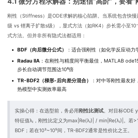
4.1 微分方程求解器：别迷信“高阶”，要看“
刚性（Stiffness）是ODE求解的核心陷阱。当系统包含
级 vs 锂离子扩散s级），显式方法（如RK4）步长需小至1
式方法。但并非所有隐式法都适用：
BDF（向后微分公式）
：适合强刚性（如化学反应动力
Radau IIA
：在刚性与精度间平衡最佳，MATLAB od
步长自动调节范围达10⁸倍
TR-BDF2（梯形-后向差分混合）
：对中等刚性最友好，
热模型中实测效率最高
实操心得：在选型前，务必用
刚性比测试
。对目标ODE y'
特征值λᵢ，刚性比定义为max|Re(λᵢ)| / min|Re(λᵢ)
BDF；若在10³~10⁵间，TR-BDF2通常是性价比之王。