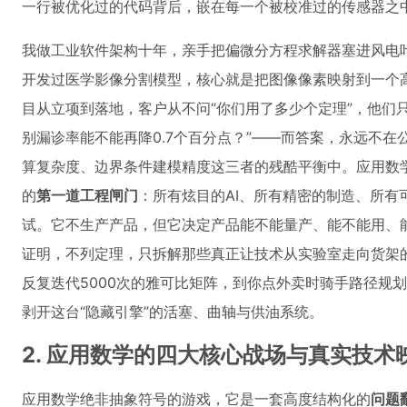
一行被优化过的代码背后，嵌在每一个被校准过的传感器之
我做工业软件架构十年，亲手把偏微分方程求解器塞进风电
开发过医学影像分割模型，核心就是把图像像素映射到一个
目从立项到落地，客户从不问“你们用了多少个定理”，他们只问
别漏诊率能不能再降0.7个百分点？”——而答案，永远不
算复杂度、边界条件建模精度这三者的残酷平衡中。应用数
的
第一道工程闸门
：所有炫目的AI、所有精密的制造、所有
试。它不生产产品，但它决定产品能不能量产、能不能用、
证明，不列定理，只拆解那些真正让技术从实验室走向货架
反复迭代5000次的雅可比矩阵，到你点外卖时骑手路径规
剥开这台“隐藏引擎”的活塞、曲轴与供油系统。
2. 应用数学的四大核心战场与真实技术
应用数学绝非抽象符号的游戏，它是一套高度结构化的
问题