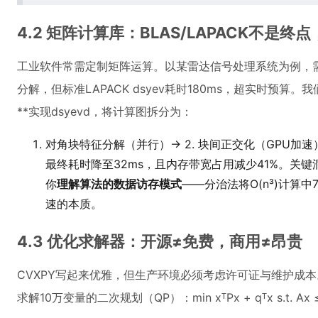
4.2 矩阵计算库：BLAS/LAPACK不是终
工业软件常需定制矩阵运算。以某雷达信号处理系统为例，需实
分解，但标准LAPACK dsyev耗时180ms，超实时预算。我们改用
**实现dsyevd，将计算图拆分为：
对角块特征分解（并行）→ 2. 块间正交化（GPU加速）
最终耗时降至32ms，且内存带宽占用减少41%。关键
你
理解算法的数据访存模式
——分治法将O(n³)计算
速的本质。
4.3 优化求解器：开源≠免费，商用≠昂贵
CVXPY写起来优雅，但生产环境必须考虑许可证与维护成
求解10万变量的二次规划（QP）：min xᵀPx + qᵀx s.t. A