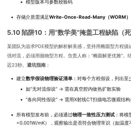
模型版本与参数校验码
存储介质需满足
Write-Once-Read-Many（WORM）
5.10 陷阱10：用“数学美”掩盖工程缺陷（
某团队为追求PDE模型的解析解美感，坚持用椭圆型方程描
强对流，必须用抛物型方程。负责人称：“椭圆解更优雅”。
迟23秒。
避坑指南
：
建立
数学假设物理验证清单
：对每个方程假设，列出至
如“无对流假设” → 需在真空腔内做热扩散实验
“各向同性假设” → 需用X射线CT扫描电芯微观结
所有模型发布前，必须通过
物理一致性压力测试
：将模
=0.001W/mK），观察输出是否符合物理常识（如温