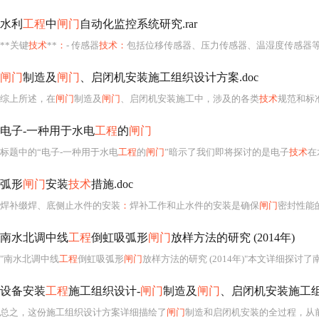
水利
工程
中
闸门
自动化监控系统研究.rar
**关键
技术
**
：
- 传感器
技术：
包括位移传感器、压力传感器、温湿度传感器
闸门
制造及
闸门
、启闭机安装施工组织设计方案.doc
综上所述，在
闸门
制造及
闸门
、启闭机安装施工中，涉及的各类
技术
规范和标
电子-一种用于水电
工程
的
闸门
标题中的“电子-一种用于水电
工程
的
闸门
”暗示了我们即将探讨的是电子
技术
在
弧形
闸门
安装
技术
措施.doc
焊补缀焊、底侧止水件的安装
：
焊补工作和止水件的安装是确保
闸门
密封性能
南水北调中线
工程
倒虹吸弧形
闸门
放样方法的研究 (2014年)
"南水北调中线
工程
倒虹吸弧形
闸门
放样方法的研究 (2014年)"本文详细探讨
设备安装
工程
施工组织设计-
闸门
制造及
闸门
、启闭机安装施工
总之，这份施工组织设计方案详细描绘了
闸门
制造和启闭机安装的全过程，从