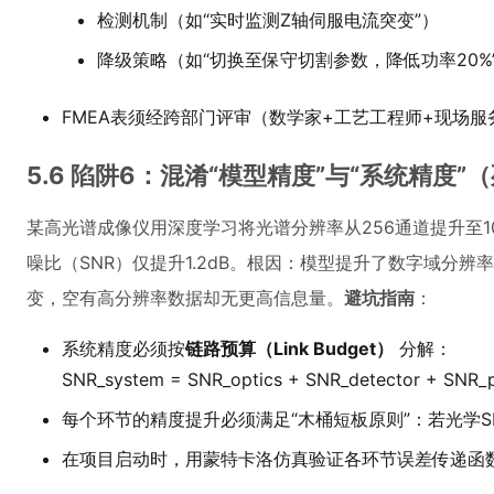
检测机制（如“实时监测Z轴伺服电流突变”）
降级策略（如“切换至保守切割参数，降低功率20%
FMEA表须经跨部门评审（数学家+工艺工程师+现场服
5.6 陷阱6：混淆“模型精度”与“系统精度”
某高光谱成像仪用深度学习将光谱分辨率从256通道提升至10
噪比（SNR）仅提升1.2dB。根因：模型提升了数字域分
变，空有高分辨率数据却无更高信息量。
避坑指南
：
系统精度必须按
链路预算（Link Budget）
分解：
SNR_system = SNR_optics + SNR_detector + SN
每个环节的精度提升必须满足“木桶短板原则”：若光学SN
在项目启动时，用蒙特卡洛仿真验证各环节误差传递函