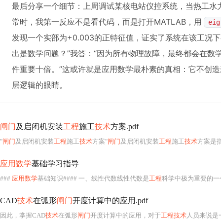
最后分享一个细节：上周调试某核电站仪控系统，当热工水力
常时，我第一反应不是看代码，而是打开MATLAB，用
eig
发现一个实部为+0.003的正特征值，证实了系统在该工况
出是数学问题？”我答：“因为所有物理故障，最终都会在数
件重要十倍。”这或许就是应用数学最朴素的真相：它不创
层逻辑的眼睛。
闸门
及启闭机安装
工程
施工
技术
方案.pdf
"
闸门
及启闭机安装
工程
施工
技术
方案"
闸门
及启闭机安装
工程
施工
技术
方案是
应用数学
基础学习指导
###
应用数学
基础知识#### 一、线性代数线性代数是
工程
科学中极为重要的一个分支，
CAD
技术
在弧形
闸门
开度计算中的应用.pdf
因此，掌握CAD
技术
在弧形
闸门
开度计算中的应用，对于
工程技术
人员来说是