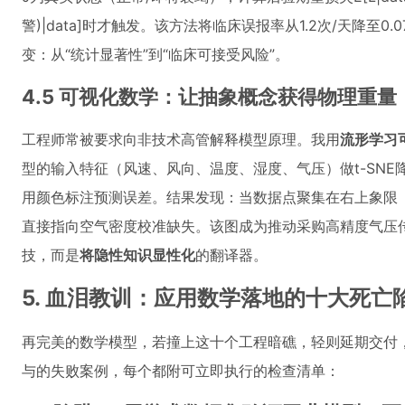
警)|data]时才触发。该方法将临床误报率从1.2次/天降至0.
变：从“统计显著性”到“临床可接受风险”。
4.5 可视化数学：让抽象概念获得物理重量
工程师常被要求向非技术高管解释模型原理。我用
流形学习
型的输入特征（风速、风向、温度、湿度、气压）做t-SNE
用颜色标注预测误差。结果发现：当数据点聚集在右上象限
直接指向空气密度校准缺失。该图成为推动采购高精度气压
技，而是
将隐性知识显性化
的翻译器。
5. 血泪教训：应用数学落地的十大死亡
再完美的数学模型，若撞上这十个工程暗礁，轻则延期交付
与的失败案例，每个都附可立即执行的检查清单：