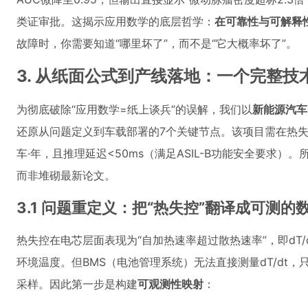
类证审批。这揭示应用数学的底层哲学：
在可靠性与可解释
故障时，你需要知道“哪里坏了”，而不是“它大概率坏了”。
3. 从纸面公式到产线落地：一个完整
为彻底破除“应用数学=纸上谈兵”的误解，我们以
新能源汽车
还原从问题定义到车载部署的7个关键节点。该项目需在热失控
车·年，且推理延迟<50ms（满足ASIL-B功能安全要求
而非堆砌最新论文。
3.1 问题重定义：把“热失控”翻译成可测的
热失控在电芯层面表现为“自加热速率超过散热速率”，即dT/dt 
环境温度。但BMS（电池管理系统）无法直接测量dT/dt，
采样。因此第一步是构建
可观测性映射
：