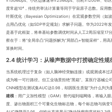
≥150Mbps、小区边缘速率≥25Mbps、功耗≤1200W、邻
度常超10⁴，传统穷举法计算量等同于宇宙原子总数。应用
叶斯优化（Bayesian Optimization）在宏观参数
点用凸优化（如SDP半定规划）求解子问题。华为2022年发布的
是基于此框架，将单基站参数调优时间从人工2周压缩至17
察在于：将“全局非凸”问题拆解为“局部凸+智能采样”，用
算换时间。
2.4 统计学习：从噪声数据中打捞确定性规
当系统机理过于复杂（如人脑神经突触连接）或观测成本过
成为唯一可行路径。但工业场景拒绝“黑箱”。某医疗器械公
CNN模型在测试集AUC达0.98，却因医生质疑“为什么判
建模
：用广义加性模型（GAM）替代端到端网络，将输入
度、渗出物面积三个可量化生物标志物，每个标志物与病变
AUC微降至0.95，但输出直接显示“微动脉瘤密度超标2.3倍