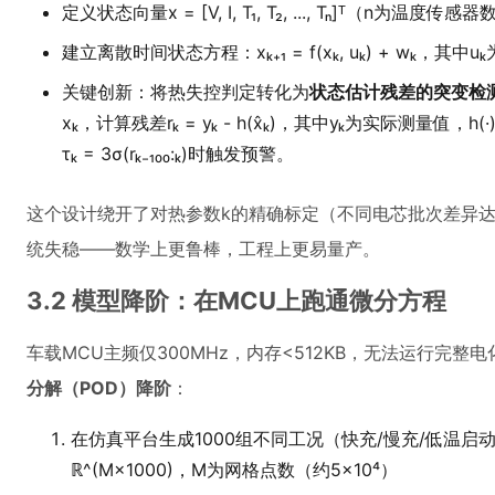
定义状态向量x = [V, I, T₁, T₂, ..., Tₙ]ᵀ（n为温度传感器
建立离散时间状态方程：xₖ₊₁ = f(xₖ, uₖ) + wₖ，
关键创新：将热失控判定转化为
状态估计残差的突变检
xₖ，计算残差rₖ = yₖ - h(x̂ₖ)，其中yₖ为实际测量值
τₖ = 3σ(rₖ₋₁₀₀:ₖ)时触发预警。
这个设计绕开了对热参数k的精确标定（不同电芯批次差异达
统失稳——数学上更鲁棒，工程上更易量产。
3.2 模型降阶：在MCU上跑通微分方程
车载MCU主频仅300MHz，内存<512KB，无法运行完整
分解（POD）降阶
：
在仿真平台生成1000组不同工况（快充/慢充/低温启
ℝ^(M×1000)，M为网格点数（约5×10⁴）