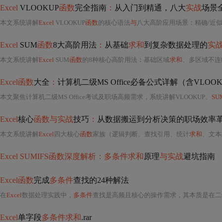
Excel
VLOOKUP
函数
完全指南
：
从入门到精通，八大
实战
场景
本文系统讲解
Excel
VLOOKUP
函数
的核心语法
与
八大高阶应用场景
：
精确/近似匹配、通配符模
Excel
SUM
函数
8大高阶用法
：
从基础
求和
到复杂数据处理的
实
本文系统讲解
Excel
SUM
函数
的8种核心高阶用法
：
基础区域
求和
、多区域不连
Excel函数
大全
：
计算机二级MS Office必备公式详解（含VLOOK
本文聚焦计算机二级MS Office考试及职场高频需求，系统讲解VLOOKUP、
SU
Excel
核心
函数与实战
技巧
：
从数据搬运到分析决策的职场效率
本文系统讲解
Excel
四大核心
函数
家族（逻辑判断、查找引用、统计
求和
、文本
Excel SUMIFS函数深度解析：多条件求和
原理
与实战
避坑指南
Excel函数
完成
多条件
查找的24种解法
在
Excel
数据处理实践中，
多条件
查找是高频且核心的操作需求，其本质是在二维表格中依据两个或多个逻辑条件（如“部门=销售
Excel
单字段
多条件求和
.rar