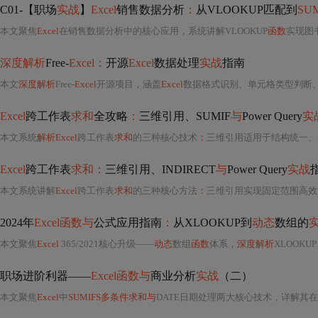
C01-【职场
实战
】
Excel
销售数据分析
：
从VLOOKUP匹配到
SU
本文聚焦
Excel
在销售数据分析中的核心应用，系统讲解VLOOKUP
函数
实现图书
深度解析
Free-
Excel：
开源
Excel
数据处理
实战
指南
本文
深度解析
Free-
Excel
开源项目，涵盖
Excel
数据格式识别、单元格类型判断、多表合并（
Excel
跨工作表
求和
全攻略
：
三维引用、SUMIF
与
Power Query
实
本文系统
解析Excel
跨工作表
求和
的三种核心技术
：
三维引用适用于结构统一、表名
Excel
跨工作表
求和：
三维引用、INDIRECT
与
Power Query
实战
本文系统讲解
Excel
跨工作表
求和
的三种核心方法
：
三维引用实现固定范围高效汇
2024年
Excel函数与
公式应用指南
：
从XLOOKUP到
动态
数组的
本文聚焦
Excel
365/2021核心升级——
动态
数组
函数
体系，
深度解析
XLOOKUP
职场进阶利器——
Excel函数与
商业分析
实战
（二）
本文聚焦
Excel
中
SUMIFS多条件求和与
DATE日期处理两大核心技术，详解其在