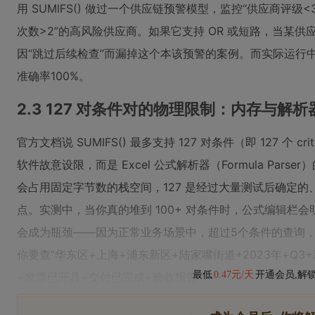
用 SUMIFS() 做过一个供应链预警模型，监控“供应商评级<
次数>2”的高风险供应商。如果它支持 OR 或短路，当某供
因“跳过后续检查”而漏掉这个本该预警的案例。而实际运行
准确率100%。
2.3 127 对条件对的物理限制：内存与解
官方文档说 SUMIFS() 最多支持 127 对条件（即 127 个 criteri
软件故意设限，而是 Excel 公式解析器（Formula Pa
会占用固定字节数的栈空间，127 是经过大量测试后确定
点。实测中，当你真的堆到 100+ 对条件时，公式编辑栏会
会成为瓶颈——因为正常业务场景中，超过5个条件的查询
你要查“华东区+上海+浦东新区+陆家嘴街道+2023年+Q3
最低
0.47元/天
开通会员,解
+发票已开具+交付已完成+验收报告