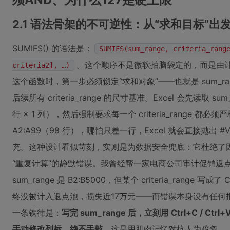
2.1 语法骨架的不可逆性：从“求和目标”出
SUMIFS() 的语法是：
SUMIFS(sum_range, criteria_rang
。这个顺序不是微软拍脑袋定的，而是由计算
criteria2], …)
这个函数时，第一步必须锁定“求和对象”——也就是 sum_rang
后续所有 criteria_range 的尺寸基准。Excel 会先读取 sum
行 × 1 列），然后强制要求每一个 criteria_range 都必须严格
A2:A99（98 行），哪怕只差一行，Excel 就会直接抛出 
充。这种设计看似苛刻，实则是为数据安全兜底：它杜绝了因
“重复计算”的静默错误。我曾经帮一家电商公司审计促销返点模
sum_range 是 B2:B5000，但某个 criteria_range
终没被计入返点池，损失近17万元——而错误本身没有任何
一条铁律是：
写完 sum_range 后，立刻用 Ctrl+C / Ctrl
手动修改列标，绝不手敲
。这是用肌肉记忆对抗人为疏忽。