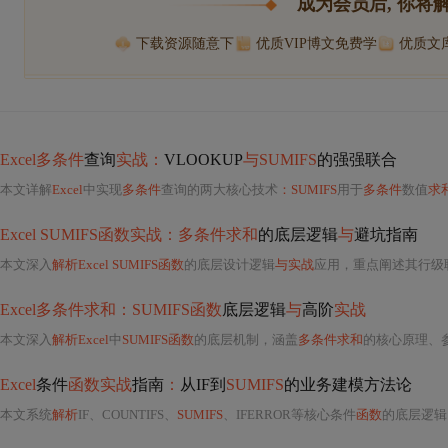
成为会员后, 你将
下载资源随意下
优质VIP博文免费学
优质文
Excel多条件
查询
实战：
VLOOKUP
与SUMIFS
的强强联合
本文详解
Excel
中实现
多条件
查询的两大核心技术
：SUMIFS
用于
多条件
数值
求
Excel SUMIFS函数实战：多条件求和
的底层逻辑
与
避坑指南
本文深入
解析Excel SUMIFS函数
的底层设计逻辑
与实战
应用，重点阐述其行级联合判断机
Excel多条件求和：SUMIFS函数
底层逻辑
与
高阶
实战
本文深入
解析Excel
中
SUMIFS函数
的底层机制，涵盖
多条件求和
的核心原理、
Excel
条件
函数实战
指南
：
从IF到
SUMIFS
的业务建模方法论
本文系统
解析
IF、COUNTIFS、
SUMIFS
、IFERROR等核心条件
函数
的底层逻辑