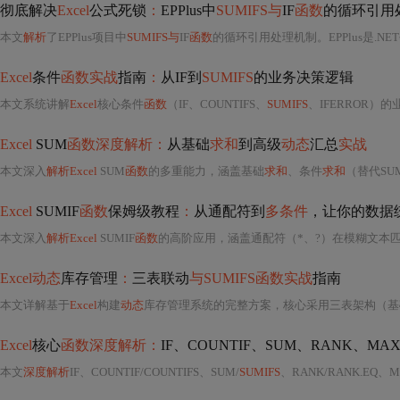
彻底解决
Excel
公式死锁
：
EPPlus中
SUMIFS与
IF
函数
的循环引用
本文
解析
了EPPlus项目中
SUMIFS与
IF
函数
的循环引用处理机制。EPPlus是.NE
Excel
条件
函数实战
指南
：
从IF到
SUMIFS
的业务决策逻辑
本文系统讲解
Excel
核心条件
函数
（IF、COUNTIFS、
SUMIFS
、IFERROR）
Excel
SUM
函数深度解析：
从基础
求和
到高级
动态
汇总
实战
本文深入
解析Excel
SUM
函数
的多重能力，涵盖基础
求和
、条件
求和
（替代SUM
Excel
SUMIF
函数
保姆级教程
：
从通配符到
多条件
，让你的数据
本文深入
解析Excel
SUMIF
函数
的高阶应用，涵盖通配符（*、?）在模糊文本匹配
Excel动态
库存管理
：
三表联动
与SUMIFS函数实战
指南
本文详解基于
Excel
构建
动态
库存管理系统的完整方案，核心采用三表架构（基
Excel
核心
函数深度解析：
IF、COUNTIF、SUM、RANK、MA
本文
深度解析
IF、COUNTIF/COUNTIFS、SUM/
SUMIFS
、RANK/RANK.EQ、