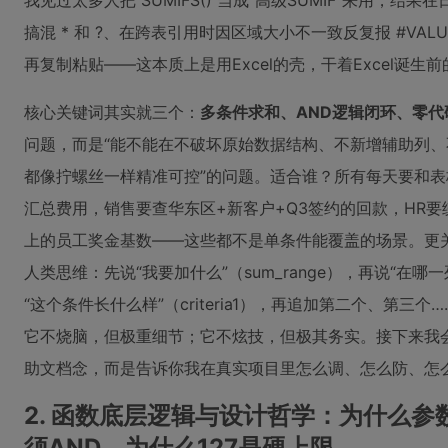
我见过太多人把 SUMIFS() 当成“高级SUMIF”来用，
搞混 * 和 ?、在跨表引用时因区域大小不一致反复报 #VA
再复制粘贴——这本质上是用Excel的壳，干着Excel诞生
核心关键词其实就三个：
多条件求和、AND逻辑闭环、零代
问题，而是“能不能在不破坏原始数据结构、不新增辅助列
都像拧螺丝一样精准可控”的问题。适合谁？所有每天要和表
汇总费用，销售要查华东区+新客户+Q3签约的回款，HR要统
上的员工奖金基数——这些都不是单条件能覆盖的场景。更关键的
人类思维：先说“我要加什么”（sum_range），再说“在哪一列里找
“这个条件长什么样”（criteria1），再追加第二个、第
它不烧脑，但极重细节；它不炫技，但极其务实。接下来我
助文档念，而是告诉你我在真实项目里怎么调、怎么防、怎么绕
2. 函数底层逻辑与设计哲学：为什么
须AND、为什么127是硬上限