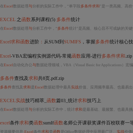
在
Excel
数据处理
与
分析的实际工作中，“单字段
多条件求和
”是一类高频、高价
EXCEL
之
函数
系列课程(5)
多条件
统计
在
Excel
数据处理
与
分析工作中，“
多条件
统计”是高频、核心且不可或缺的关
Excel求和函数
进阶
：
从SUM到
SUMIFS
，掌握
多条件
统计核心
Excel
-VBA宏编程实例源代码-常规
函数
应用-进行
多条件求和
.zip
在
Excel
自动化办公
与
数据处理领域，VBA（Visual Basic for Applica
多条件
查找及
求和
共8页.pdf.zip
多条件
查找及
求和
是
Excel
数据处理中最具
实战
价值、应用频率最高、也最易出错的核心技能之一，尤其在财务核
EXCEL实战
技巧精萃_
函数
篇03_统计
求和
技巧上
在
Excel
数据处理
与
分析的实际工作中，统计
求和
是最基础、最频繁、也最具挑
excel
条件
求和
类
函数
sumIf
函数
名师公开课获奖课件百校联赛一等奖
资源摘要信息
:Excel
条件
求和
类
函数
是Office数据处理中应用最广泛、
实战
价值