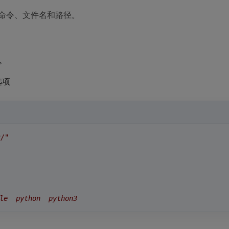
全命令、文件名和路径。
令
选项
/"
le  python  python3