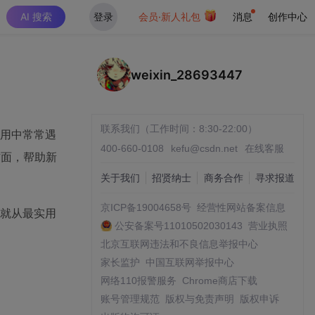
AI 搜索
登录
会员·新人礼包
消息
创作中心
weixin_28693447
联系我们（工作时间：8:30-22:00）
使用中常常遇
400-660-0108
kefu@csdn.net
在线客服
方面，帮助新
关于我们
招贤纳士
商务合作
寻求报道
京ICP备19004658号
经营性网站备案信息
们就从最实用
公安备案号11010502030143
营业执照
北京互联网违法和不良信息举报中心
家长监护
中国互联网举报中心
网络110报警服务
Chrome商店下载
账号管理规范
版权与免责声明
版权申诉