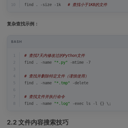
10
find . -size -1k   
# 查找小于1KB的文件
复杂查找示例：
BASH
1
# 查找7天内修改过的Python文件
2
find . -name 
"*.py"
 -mtime -7
3
4
# 查找并删除特定文件（谨慎使用）
5
find . -name 
"*.tmp"
 -delete
6
7
# 查找文件并执行命令
8
find . -name 
"*.log"
 -
exec
 ls -l {} \;
2.2 文件内容搜索技巧