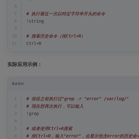
6
7
# 执行最近一次以特定字符串开头的命令
8
!string
9
10
# 搜索历史命令（按Ctrl+R）
11
Ctrl+R
实际应用示例：
BASH
1
# 假设之前执行过"grep -r "error" /var/log/"
2
# 现在想再次执行，可以输入
3
!grep
4
5
# 或者使用Ctrl+R搜索
6
# 按Ctrl+R，输入"error"，会显示包含error的历史命