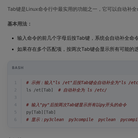
Tab键是Linux命令行中最实用的功能之一，它可以自动补
基本用法：
输入命令的前几个字母后按Tab键，系统会自动补全命
如果存在多个匹配项，按两次Tab键会显示所有可能的
BASH
1
# 示例：输入"ls /et"后按Tab键会自动补全为"ls /etc
2
ls /et[Tab]  
# 自动补全为 ls /etc/
3
4
# 输入"py"后按两次Tab键显示所有以py开头的命令
5
py[Tab][Tab]
6
# 显示：py3clean  py3compile  pyclean  pycompi