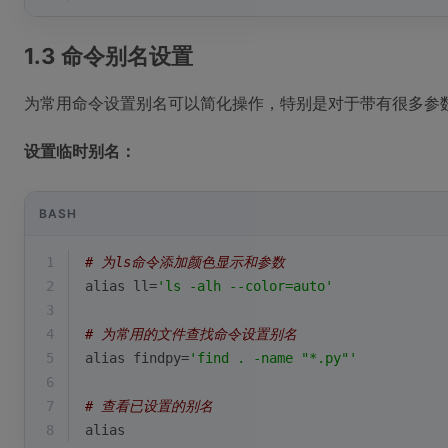
1.3 命令别名设置
为常用命令设置别名可以简化操作，特别是对于带有很多参
设置临时别名：
BASH
1
# 为ls命令添加颜色显示和参数
2
alias
 ll=
'ls -alh --color=auto'
3
4
# 为常用的文件查找命令设置别名
5
alias
 findpy=
'find . -name "*.py"'
6
7
# 查看已设置的别名
8
alias