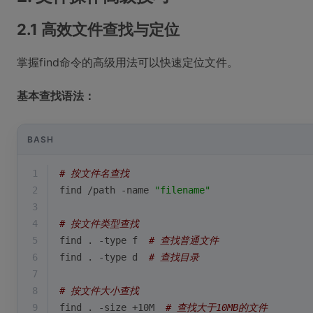
2.1 高效文件查找与定位
掌握find命令的高级用法可以快速定位文件。
基本查找语法：
BASH
1
# 按文件名查找
2
find /path -name 
"filename"
3
4
# 按文件类型查找
5
find . -
type
 f  
# 查找普通文件
6
find . -
type
 d  
# 查找目录
7
8
# 按文件大小查找
9
find . -size +10M  
# 查找大于10MB的文件