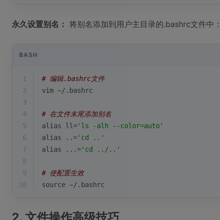
永久设置别名：
将别名添加到用户主目录的.bashrc文件中
BASH
1
# 编辑.bashrc文件
2
vim ~/.bashrc
3
4
# 在文件末尾添加别名
5
alias
 ll=
'ls -alh --color=auto'
6
alias
 ..=
'cd ..'
7
alias
 ...=
'cd ../..'
8
9
# 使配置生效
10
source
 ~/.bashrc
2. 文件操作高级技巧