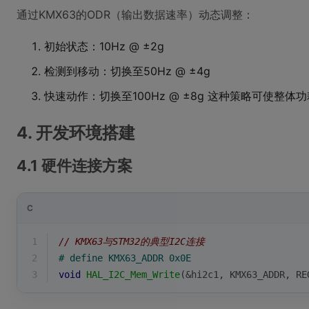
通过KMX63的ODR（输出数据速率）动态调整：
初始状态：10Hz @ ±2g
检测到移动：切换至50Hz @ ±4g
快速动作：切换至100Hz @ ±8g 这种策略可使整体
4. 开发环境搭建
4.1 硬件连接方案
C
1
// KMX63与STM32的典型I2C连接
2
# 
define
 KMX63_ADDR 0x0E
3
void
HAL_I2C_Mem_Write
(&hi2c1, KMX63_ADDR, RE