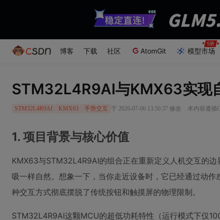
博客
下载
社区
AtomGit
模型市场
STM32L4R9AI与KMX63
·
于 2026-07-06 13:50:37 修改
本内容遵循CC
STM32L4R9AI
KMX63
手势交互
1. 项目背景与核心价值
KMX63与STM32L4R9AI的组合正在重新定义人机交
吸一样自然。想象一下，当你走近设备时，它已经通过动作
种交互方式彻底摆脱了传统按钮和触摸屏的物理限制。
STM32L4R9AI这颗MCU的超低功耗特性（运行模式下仅1