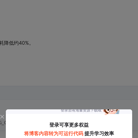
功耗降低约40%。
G_CTRL1, 
1
, &data, 
1
, 
100
)
;