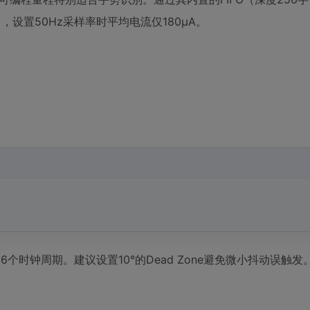
，设置50Hz采样率时平均电流仅180μA。
56个时钟周期。建议设置10°的Dead Zone避免微小抖动误触发