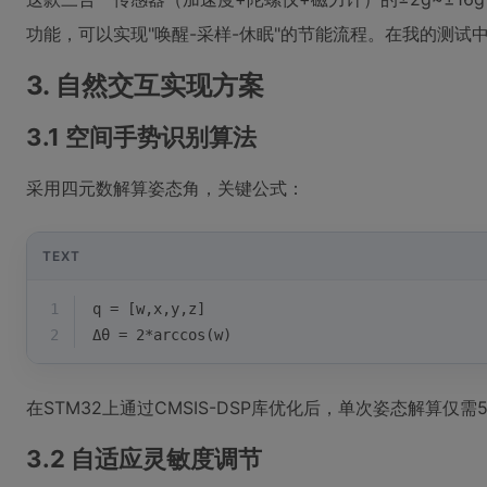
功能，可以实现"唤醒-采样-休眠"的节能流程。在我的测试中
3. 自然交互实现方案
3.1 空间手势识别算法
采用四元数解算姿态角，关键公式：
TEXT
1
q = [w,x,y,z] 
2
Δθ = 2*arccos(w)
在STM32上通过CMSIS-DSP库优化后，单次姿态解算仅需
3.2 自适应灵敏度调节