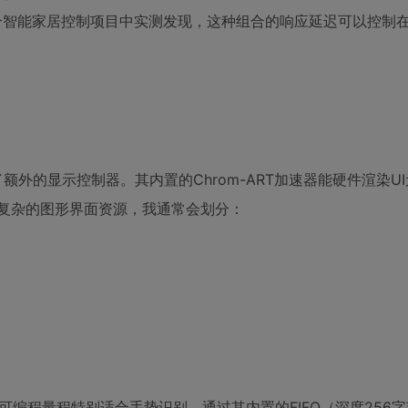
一个智能家居控制项目中实测发现，这种组合的响应延迟可以控制在
去了额外的显示控制器。其内置的Chrom-ART加速器能硬件渲染U
存放复杂的图形界面资源，我通常会划分：
g可编程量程特别适合手势识别。通过其内置的FIFO（深度256