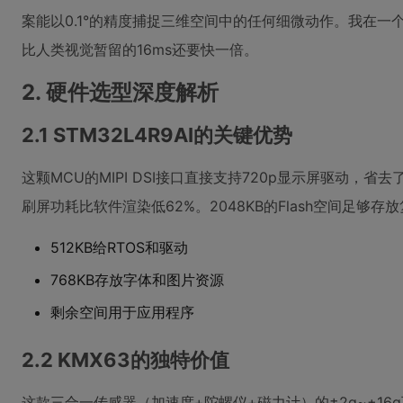
案能以0.1°的精度捕捉三维空间中的任何细微动作。我在
比人类视觉暂留的16ms还要快一倍。
2. 硬件选型深度解析
2.1 STM32L4R9AI的关键优势
这颗MCU的MIPI DSI接口直接支持720p显示屏驱动，省
刷屏功耗比软件渲染低62%。2048KB的Flash空间足够
512KB给RTOS和驱动
768KB存放字体和图片资源
剩余空间用于应用程序
2.2 KMX63的独特价值
这款三合一传感器（加速度+陀螺仪+磁力计）的±2g~±16