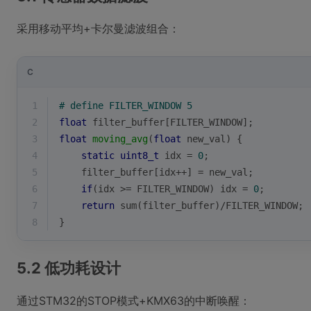
采用移动平均+卡尔曼滤波组合：
C
1
# 
define
 FILTER_WINDOW 5
2
float
 filter_buffer[FILTER_WINDOW];
3
float
moving_avg
(
float
 new_val)
{
4
static
uint8_t
 idx = 
0
;
5
    filter_buffer[idx++] = new_val;
6
if
(idx >= FILTER_WINDOW) idx = 
0
;
7
return
 sum(filter_buffer)/FILTER_WINDOW;
8
}
5.2 低功耗设计
通过STM32的STOP模式+KMX63的中断唤醒：