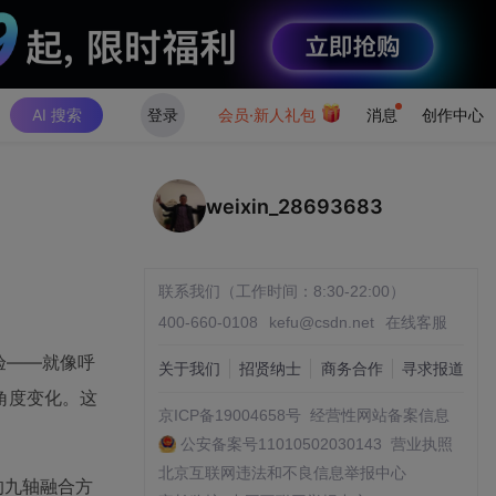
AI 搜索
登录
会员·新人礼包
消息
创作中心
weixin_28693683
联系我们（工作时间：8:30-22:00）
400-660-0108
kefu@csdn.net
在线客服
体验——就像呼
关于我们
招贤纳士
商务合作
寻求报道
角度变化。这
京ICP备19004658号
经营性网站备案信息
公安备案号11010502030143
营业执照
北京互联网违法和不良信息举报中心
计的九轴融合方