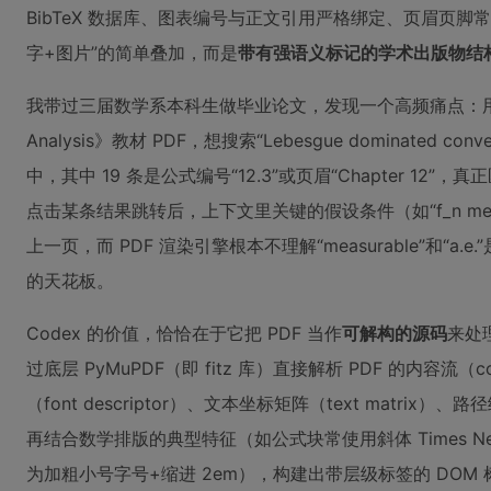
BibTeX 数据库、图表编号与正文引用严格绑定、页眉页
字+图片”的简单叠加，而是
带有强语义标记的学术出版物结
我带过三届数学系本科生做毕业论文，发现一个高频痛点：用 Acrob
Analysis》教材 PDF，想搜索“Lebesgue dominated con
中，其中 19 条是公式编号“12.3”或页眉“Chapter 12
点击某条结果跳转后，上下文里关键的假设条件（如“f_n measurabl
上一页，而 PDF 渲染引擎根本不理解“measurable”和“
的天花板。
Codex 的价值，恰恰在于它把 PDF 当作
可解构的源码
来处
过底层 PyMuPDF（即 fitz 库）直接解析 PDF 的内容流（c
（font descriptor）、文本坐标矩阵（text matrix）、路径绘
再结合数学排版的典型特征（如公式块常使用斜体 Times Ne
为加粗小号字号+缩进 2em），构建出带层级标签的 DOM 