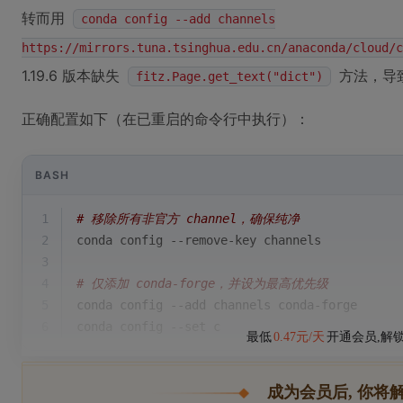
转而用
conda config --add channels
https://mirrors.tuna.tsinghua.edu.cn/anaconda/cloud/c
1.19.6 版本缺失
方法，导致
fitz.Page.get_text("dict")
正确配置如下（在已重启的命令行中执行）：
BASH
1
# 移除所有非官方 channel，确保纯净
2
conda config --remove-key channels
3
4
# 仅添加 conda-forge，并设为最高优先级
5
conda config --add channels conda-forge
6
conda config --
set
 c
最低
0.47元/天
开通会员,解
成为会员后, 你将