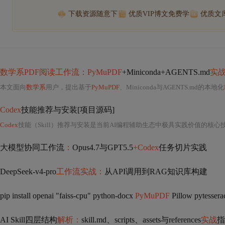
下载资源随意下
优质VIP博文免费学
优质文
数学系PDF阅读工作流：PyMuPDF
+Miniconda+AGENTS.md
实
本文面向
数学系
用户，提出基于
PyMuPDF
、Miniconda与AGENTS.md的本地化
Codex
技能推荐与安装[项目源码]
Codex
技能（Skill）推荐与安装是当前AI编程辅助生态中极具实践价值的核心技
大模型协同工作流
：
Opus4.7与GPT5.5
+Codex
任务切片实践
DeepSeek-v4-pro
工作流实战：
从API调用到RAG知识库构建
pip install openai "faiss-cpu" python-docx
PyMuPDF
Pillow pytesseract t
AI Skill四层结构
解析：
skill.md、scripts、assets与references
实战
指