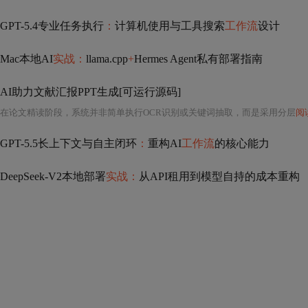
GPT-5.4专业任务执行
：
计算机使用与工具搜索
工作流
设计
Mac本地AI
实战：
llama.cpp
+
Hermes Agent私有部署指南
AI助力文献汇报PPT生成[可运行源码]
在论文精读阶段，系统并非简单执行OCR识别或关键词抽取，而是采用分层
阅
GPT-5.5长上下文与自主闭环
：
重构AI
工作流
的核心能力
DeepSeek-V2本地部署
实战：
从API租用到模型自持的成本重构