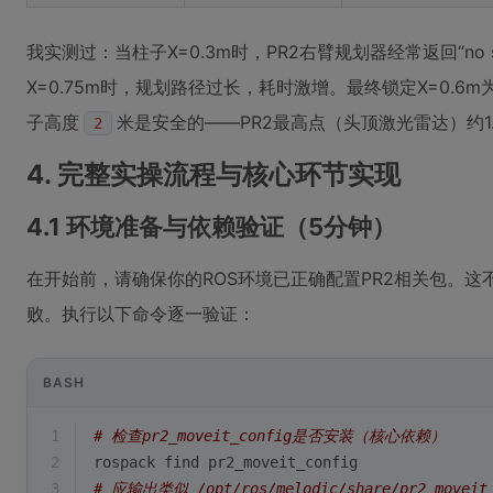
我实测过：当柱子X=0.3m时，PR2右臂规划器经常返回“no 
X=0.75m时，规划路径过长，耗时激增。最终锁定X=0.6
子高度
米是安全的——PR2最高点（头顶激光雷达）约1
2
4. 完整实操流程与核心环节实现
4.1 环境准备与依赖验证（5分钟）
在开始前，请确保你的ROS环境已正确配置PR2相关包。
败。执行以下命令逐一验证：
BASH
1
# 检查pr2_moveit_config是否安装（核心依赖）
2
rospack find pr2_moveit_config
3
# 应输出类似 /opt/ros/melodic/share/pr2_moveit_