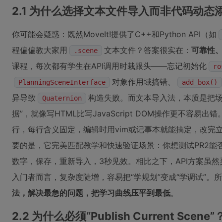
2.1 为什么选择文本文件导入而非代码动态
你可能会疑惑：既然MoveIt!提供了C++和Python API（如
程偏偏教大家用
文本文件？答案很实在：
可靠性
.scene
课程，每次都有学生在API调用时栽跟头——忘记初始化
ro
对象作用域搞错、
PlanningSceneInterface
add_box()
异导致
构造失败。而文本导入法，本质是把场
Quaternion
据”，就像写HTML比写JavaScript DOM操作更不容易出错
行，每行含义固定，编辑时用vim或记事本就能搞定，改完
要的是，它完美匹配教学和快速验证场景：你想测试PR2能
数字，保存，重新导入，3秒见效。相比之下，API方案虽
入门者而言，复杂度陡增，容易把“学规划”变成“学调试”。
法，解决最急的问题，把学习曲线压平到最低
。
2.2 为什么必须“Publish Current Sc