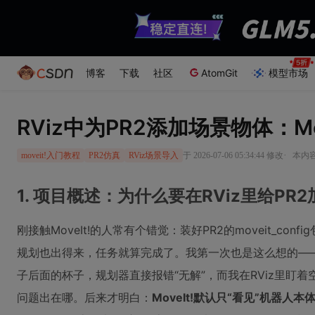
博客
下载
社区
AtomGit
模型市场
RViz中为PR2添加场景物体：Mo
·
于 2026-07-06 05:34:44 修改
本内容
moveit!入门教程
PR2仿真
RViz场景导入
1. 项目概述：为什么要在RViz里给PR
刚接触MoveIt!的人常有个错觉：装好PR2的moveit_confi
规划也出得来，任务就算完成了。我第一次也是这么想的——
子后面的杯子，规划器直接报错“无解”，而我在RViz里盯
问题出在哪。后来才明白：
MoveIt!默认只“看见”机器人