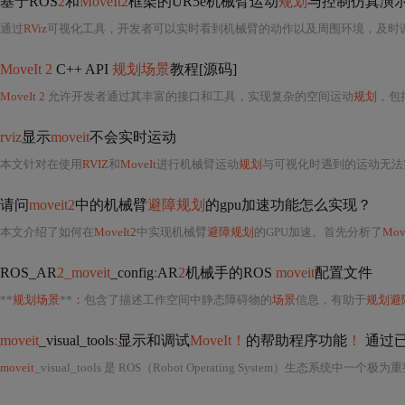
基于ROS
2
和
MoveIt2
框架的UR5e机械臂运动
规划
与控制仿真演示
通过
RViz
可视化工具，开发者可以实时看到机械臂的动作以及周围环境，及时
MoveIt 2
C++ API
规划场景
教程[源码]
MoveIt 2
允许开发者通过其丰富的接口和工具，实现复杂的空间运动
规划
，包
rviz
显示
moveit
不会实时运动
本文针对在使用
RVIZ
和
MoveIt
进行机械臂运动
规划
与可视化时遇到的运动无法实时显示的问题，提
请问
moveit2
中的机械臂
避障规划
的gpu加速功能怎么实现？
本文介绍了如何在
MoveIt2
中实现机械臂
避障规划
的GPU加速。首先分析了
Mov
ROS_AR
2_moveit
_config
:
AR
2
机械手的ROS
moveit
配置文件
**
规划场景
**
：
包含了描述工作空间中静态障碍物的
场景
信息，有助于
规划避
moveit
_visual_tools
:
显示和调试
MoveIt！
的帮助程序功能
！
通过
moveit
_visual_tools 是 ROS（Robot Operating System）生