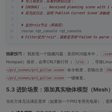
5
# 导入场景后，应看到类似日志：
6
# [DEBUG] ... Received planning scene with 1 
7
# 若无此日志，说明`Publish Current Scene`未触发
8
9
# 监控rviz节点（界面层）
10
rosrun rqt_console rqt_console
11
# Filter设为"rviz"，观察是否有"Failed to parse 
独家技巧：
我发现一个隐藏问题：某些ROS版本中，
.sce
Notepad）保存，会带CRLF换行符（
），导致Lin
\r\n
命令检查，若输出含
~/pr2_scenes/pr2_pillar.scene
CR
一键修复。
~/pr2_scenes/pr2_pillar.scene
5.3 进阶场景：添加真实物体模型（Mesh
当长方体无法满足需求（如要加一个PR2专用充电座），需用S