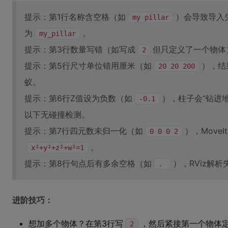
提示：第1行名称含空格（如
）会导致导入失败
my pillar
为
。
my_pillar
提示：第3行数量写错（如写成
但只定义了一个物体
2
提示：第5行尺寸单位错用厘米（如
），结
20 20 200
蚁。
提示：第6行Z值设为负数（如
），柱子会“钻进
-0.1
以下无碰撞检测。
提示：第7行四元数未归一化（如
），Move
0 0 0 2
。
x²+y²+z²+w²=1
提示：第8行句点后有多余空格（如
），RViz解
.
进阶技巧：
想加多个物体？在第3行写
，然后紧接第一个物体定
2