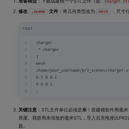
准备模型
：下载或建模一个STL文件（如
charger.st
修改
文件
：将几何类型改为
，尺寸
.scene
mesh
TEXT
1
charger
2
 * charger
3
1
4
mesh
5
/home/your_username/pr2_scenes/charger.s
6
0.5 0 0.1
7
0 0 0 1
8
.
关键注意
：STL文件单位必须是
米
！若建模软件用毫米，
房屋。我曾用未缩放的毫米STL，导入后充电座比PR
题。