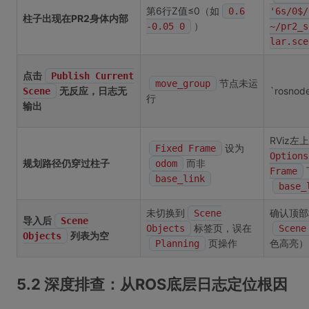
第6行Z值≤0（如
0.6
'6s/0$/
柱子出现在PR2身体内部
）
-0.05 0
~/pr2_s
lar.sce
点击
Publish Current
节点未运
move_group
无反应，日志无
`rosnode 
Scene
行
输出
RViz左
设为
Fixed Frame
Options
规划路径仍穿过柱子
而非
odom
Frame
base_link
base_
未切换到
确认顶部
Scene
导入后
Scene
标签页，误在
Objects
Scene
列表为空
Objects
页操作
色高亮）
Planning
5.2 深度排查：从ROS底层日志定位根因