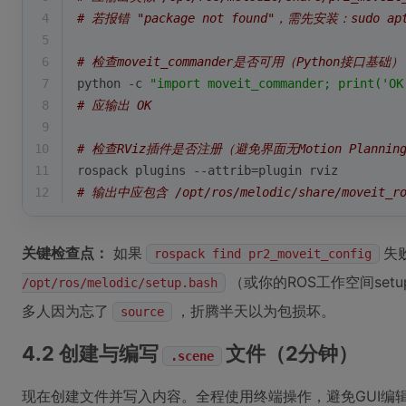
4
# 若报错 "package not found"，需先安装：sudo apt-g
5
6
# 检查moveit_commander是否可用（Python接口基础）
7
python -c 
"import moveit_commander; print('OK
8
# 应输出 OK
9
10
# 检查RViz插件是否注册（避免界面无Motion Planni
11
rospack plugins --attrib=plugin rviz
12
# 输出中应包含 /opt/ros/melodic/share/moveit_ros_
关键检查点：
如果
失
rospack find pr2_moveit_config
（或你的ROS工作空间set
/opt/ros/melodic/setup.bash
多人因为忘了
，折腾半天以为包损坏。
source
4.2 创建与编写
文件（2分钟）
.scene
现在创建文件并写入内容。全程使用终端操作，避免GUI编