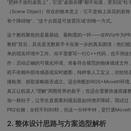
“把杯子放到桌面上”，它连“桌面在哪”都不知道，更别说“
（Scene Object）存在的根本意义：它不是锦上添花的装
有个障碍物”、“这个台面是可放置区域”的唯一方式。
这个教程聚焦的是最基础、最刚需的一环——在RViz中为PR2
教程”背后，其实是无数新手卡在第一步的真实困境：他们能
单的现实环境中工作。你不需要写一行C++代码，也不用改
作：启动正确的可视化环境、准备符合规范的物体描述文件、
程不依赖外部传感器或实时建图，纯粹靠人工定义，但恰恰
撞检测、抓取策略能否成立。适合刚配好ROS+MoveIt!环境、能
真正让机器人“理解”周围世界的新手；也适合需要快速搭建
加一根柱子，让学生直观看到规划器如何绕开障碍。我试过
PR2右侧，全程不到90秒，但这一分钟半钟，是打通MoveIt
2. 整体设计思路与方案选型解析