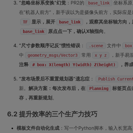
“忽略坐标系变换”幻觉
：PR2的
坐标系原
base_link
在“机器人前方”，新手误以为是摄像头前方，实际应是
显示，展开
，观察其坐标轴方向，
TF
base_link
原点点一下，确认X轴指向
。
base_link
“尺寸参数顺序记反”惯性错误
：
文件中
.scene
box
中
常用
，新手易
geometry_msgs/Vector3
x y z
注释
，养
# box: X(length) Y(width) Z(height)
“发布场景后不重置规划器”遗忘症
：
Publish Curren
新。
解决方案：每次发布后，在
标签页点
Planning
存，再重新规划
。
6.2 提升效率的三个生产力技巧
模板文件自动化生成
：写一个Python脚本，输入长宽