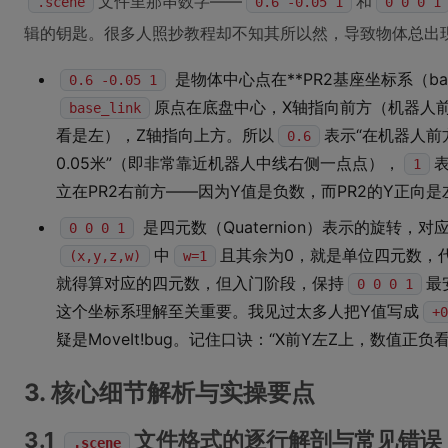
文件里那串数字——
和
.scene
0.6 -0.05 1
0 0 0 1
辑的钥匙。很多人照抄教程却不知其所以然，导致物体总出
是物体中心点在**PR2基座坐标系（base
0.6 -0.05 1
原点在底盘中心，X轴指向前方（机器人
base_link
看是左），Z轴指向上方。所以
表示“在机器人前方
0.6
0.05米”（即非常靠近机器人中线右侧一点点），
1
立在PR2右前方——因为Y值是负数，而PR2的Y正向
是四元数（Quaternion）表示的旋转，
0 0 0 1
中
且其余为0，就是单位四元数，
(x,y,z,w)
w=1
就得算对应的四元数，但入门阶段，保持
最
0 0 0 1
这个坐标系理解至关重要。我见过太多人把Y值写成
+0
疑是MoveIt!bug。记住口诀：“X前Y左Z上，数值正负
3. 核心细节解析与实操要点
3.1
文件格式的逐行解剖与常见错误
.scene