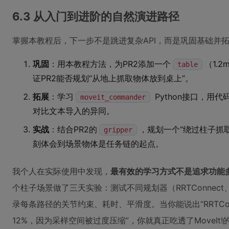
6.3 从入门到进阶的自然演进路径
掌握本教程后，下一步不是跳进复杂API，而是巩固基础并
巩固
：用本教程方法，为PR2添加一个
（1.2
table
证PR2能否规划“从地上抓取物体放到桌上”。
拓展
：学习
Python接口，用
moveit_commander
对比文本导入的异同。
实战
：结合PR2的
，规划一个“绕过柱子抓
gripper
刻体会到场景物体是任务链的起点。
我个人在实际使用中发现，
最有效的学习方式不是追求功能
个柱子场景做了三天实验：测试不同规划器（RRTConnect、PR
录每条路径的关节约束、耗时、平滑度。当你能说出“RRTConn
12%，因为采样空间被过度压缩”，你就真正吃透了MoveI