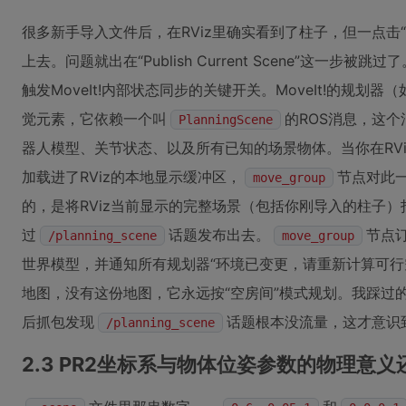
很多新手导入文件后，在RViz里确实看到了柱子，但一点击“Pla
上去。问题就出在“Publish Current Scene”这一步
触发MoveIt!内部状态同步的关键开关。MoveIt!的规划器
觉元素，它依赖一个叫
的ROS消息，这个
PlanningScene
器人模型、关节状态、以及所有已知的场景物体。当你在RViz里点击“
加载进了RViz的本地显示缓冲区，
节点对此一无所
move_group
的，是将RViz当前显示的完整场景（包括你刚导入的柱子）
过
话题发布出去。
节点
/planning_scene
move_group
世界模型，并通知所有规划器“环境已变更，请重新计算可行
地图，没有这份地图，它永远按“空房间”模式规划。我踩过
后抓包发现
话题根本没流量，这才意识
/planning_scene
2.3 PR2坐标系与物体位姿参数的物理意义