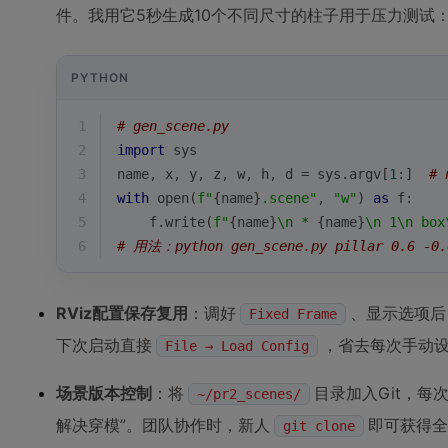
件。我用它5秒生成10个不同尺寸的柱子用于压力测试
PYTHON
1
# gen_scene.py
2
import
 sys
3
name, x, y, z, w, h, d = sys.argv[
1
:]  
# 
4
with
open
(
f"
{name}
.scene"
, 
"w"
) 
as
 f:
5
    f.write(
f"
{name}
\n * 
{name}
\n 1\n box
6
# 用法：python gen_scene.py pillar 0.6 -0.
RViz配置保存复用
：调好
、显示选项后
Fixed Frame
下次启动直接
，省去每次手动
File → Load Config
场景版本控制
：将
目录加入Git，每次
~/pr2_scenes/
解决穿模”。团队协作时，新人
即可获得全
git clone