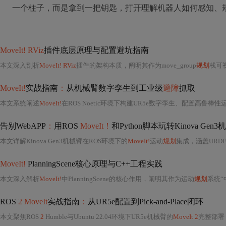
一个柱子，而是拿到一把钥匙，打开理解机器人如何感知、
MoveIt! RViz
插件底层原理与配置避坑指南
本文深入剖析
MoveIt! RViz
插件的架构本质，阐明其作为move_group
规划
栈可视化代理的核心角色；重点解析Fixed Frame坐标系锚
MoveIt!
实战指南
：
从机械臂数字孪生到工业级
避障
抓取
本文系统阐述
MoveIt!
在ROS Noetic环境下构建UR5e数字孪生、配置高鲁棒性运动学模
告别WebAPP
：
用ROS
MoveIt！
和Python脚本玩转Kinova G
本文详解Kinova Gen3机械臂在ROS环境下的
MoveIt!
运动
规划
集成，涵盖URDF
MoveIt!
PlanningScene核心原理与C++工程实践
本文深入解析
MoveIt!
中PlanningScene的核心作用，阐明其作为运动
规划
系统“
ROS
2 MoveIt
实战指南
：
从UR5e配置到Pick-and-Place闭环
本文聚焦ROS
2
Humble与Ubuntu 22.04环境下UR5e机械臂的
MoveIt 2
完整部署，涵盖URDF预处理、Setup