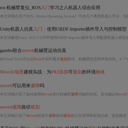
ros 机械臂复位_ROS
入门
学习之八机器人综合应用
本文详细介绍了ROS（Robot Operating System）中的几个典型机器人平台
Unity机器人仿真
入门：
使用URDF-Importer插件导入与控制模型
gazebo联合
moveit
机械臂运动仿真
的Visual Tools可以在
Rviz
中实时显示
规划
路径、机械臂状态和环境信息。4. **
MoveIt!场景
建模实战
：
为
PR2添加
可
规划
的环境
物体
moveit
可以用来
避障
吗
本文详细介绍了如何使用
MoveIt
进行机械臂
避障
功能的实现。首先确认
MoveIt
moveit避障
路径
规划
本文详细介绍了
MoveIt
框架中
避障
路径
规划
的工作原理和实现过程。首先概述