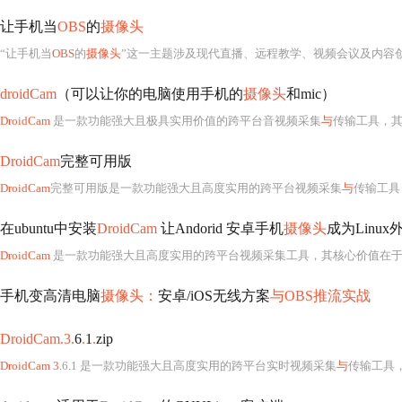
让手机当
OBS
的
摄像头
“让手机当
OBS
的
摄像头
”这一主题涉及现代直播、远程教学、视频会议及内容创作中极具实用价值的跨设备协同技术
droidCam
（可以让你的电脑使用手机的
摄像头
和mic）
DroidCam
是一款功能强大且极具实用价值的跨平台音视频采集
与
传输工具，其核心设计理念是将现代智能手机——尤其是安
DroidCam
完整可用版
DroidCam
完整可用版是一款功能强大且高度实用的跨平台视频采集
与
传输工具，其核心
在ubuntu中安装
DroidCam
让Andorid 安卓手机
摄像头
成为Linu
DroidCam
是一款功能强大且高度实用的跨平台视频采集工具，其核心价值在于将安卓智能手
手机变高清电脑
摄像头：
安卓/iOS无线方案
与OBS推流实战
DroidCam.3.
6
.
1
.
zip
DroidCam 3.
6
.
1 是一款功能强大且高度实用的跨平台实时视频采集
与
传输工具，其