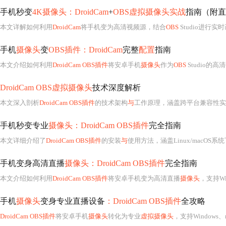
手机秒变
4K摄像头：DroidCam
+
OBS虚拟摄像头实战
指南（附直
本文详解如何利用
DroidCam
将手机变为高清视频源，结合
OBS
Studio进行实
手机
摄像头
变
OBS插件：DroidCam
完整
配置
指南
本文介绍如何利用
DroidCam OBS插件
将安卓手机
摄像头
作为
OBS
Studio的
DroidCam OBS虚拟摄像头
技术深度解析
本文深入剖析
DroidCam OBS插件
的技术架构
与
工作原理，涵盖跨平台兼容性实
手机秒变专业
摄像头：DroidCam OBS插件
完全指南
本文详细介绍了
DroidCam OBS插件
的安装
与
使用方法，涵盖Linux/macO
手机变身高清直播
摄像头：DroidCam OBS插件
完全指南
本文介绍如何利用
DroidCam OBS插件
将安卓手机变为高清直播
摄像头
，支持W
手机
摄像头
变身专业直播设备
：DroidCam OBS插件
全攻略
DroidCam OBS插件
将安卓手机
摄像头
转化为专业
虚拟摄像头
，支持Windows、macOS和Linux平