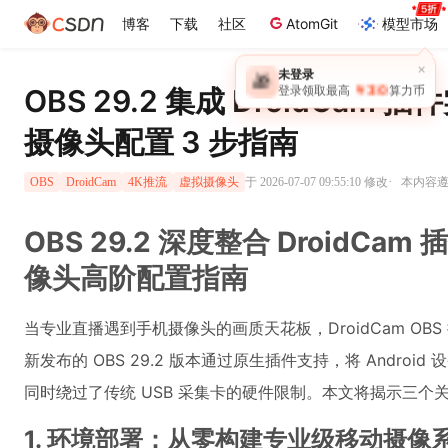
博客
下载
社区
AtomGit
模型市场
×
未登录
🎁
￥30
OBS 29.2 集成 DroidCam
登录领取最高
算力币
摄像头配置 3 步指南
·
于 2026-07-07 09:55:10 修改
本内容遵循
OBS
DroidCam
4K推流
虚拟摄像头
OBS 29.2 深度整合 DroidCa
像头高阶配置指南
当专业直播遇到手机摄像头的画质天花板，DroidCam O
新发布的 OBS 29.2 版本通过原生插件支持，将 Androi
同时绕过了传统 USB 采集卡的硬件限制。本文将揭示三个
1. 环境部署：从零构建专业级移动摄像