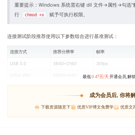
重要提示：Windows 系统需右键 dll 文件→属性→勾选"
行
赋予可执行权限。
chmod +x
连接测试阶段推荐使用以下参数组合进行基准测试：
连接方式
推荐分辨率
帧率
USB 3.0
3840×2160
30fps
5GHz WiFi
2560×1440
60fps
最低
0.47元/天
开通会员,解
成为会员后, 你将
下载资源随意下
优质VIP博文免费学
优质文