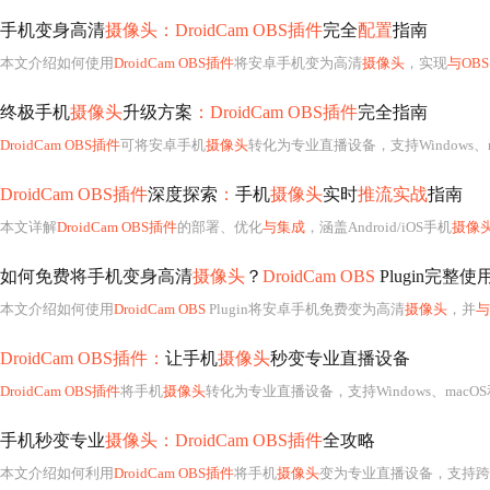
手机变身高清
摄像头：DroidCam OBS插件
完全
配置
指南
本文介绍如何使用
DroidCam OBS插件
将安卓手机变为高清
摄像头
，实现
与OBS
终极手机
摄像头
升级方案
：DroidCam OBS插件
完全指南
DroidCam OBS插件
可将安卓手机
摄像头
转化为专业直播设备，支持Windows、ma
DroidCam OBS插件
深度探索
：
手机
摄像头
实时
推流实战
指南
本文详解
DroidCam OBS插件
的部署、优化
与集成
，涵盖Android/iOS手机
摄像
如何免费将手机变身高清
摄像头
？
DroidCam OBS
Plugin完整
本文介绍如何使用
DroidCam OBS
Plugin将安卓手机免费变为高清
摄像头
，并
与
DroidCam OBS插件：
让手机
摄像头
秒变专业直播设备
DroidCam OBS插件
将手机
摄像头
转化为专业直播设备，支持Windows、macOS和Linux系统，通过WiFi或USB连接实
手机秒变专业
摄像头：DroidCam OBS插件
全攻略
本文介绍如何利用
DroidCam OBS插件
将手机
摄像头
变为专业直播设备，支持跨平台高清视频传输，