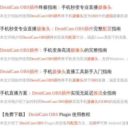
DroidCam OBS插件
终极指南
：
手机秒变专业直播
摄像头
本文介绍如何使用
DroidCam OBS插件
将手机
摄像头
变为
OBS
中的
虚拟
摄像机源
手机秒变专业直播
摄像头：DroidCam OBS插件
完整
配置
指南
本文详细介绍
DroidCam OBS插件
的安装
与配置
方法，涵盖Linux系统下的克隆、编译、依赖安装（如Andr
DroidCam OBS插件：
手机变身高清
摄像头
的完整指南
本文介绍如何使用
DroidCam OBS插件
将手机变为高清
摄像头
，支持Windows、
DroidCam OBS插件：
手机
摄像头
直播工具新手入门指南
本文介绍如何使用
DroidCam OBS插件
将手机
摄像头
用于
OBS
直播，涵盖无线连
手机直播方案
：DroidCam OBS插件
实现无延迟
推流
全指南
本文详细介绍了如何利用
DroidCam OBS插件
实现手机
摄像头
到
OBS
的低延迟视
【免费下载】
DroidCam OBS
Plugin 使用教程
本文介绍了
DroidCam OBS
Plugin 的安装
与配置
方法，该
插件
可将 Android 设