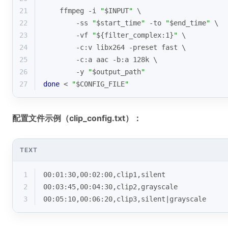
21
    ffmpeg -i 
"
$INPUT
"
 \
22
        -ss 
"
$start_time
"
 -to 
"
$end_time
"
 \
23
        -vf 
"
${filter_complex:1}
"
 \
24
        -c:v libx264 -preset fast \
25
        -c:a aac -b:a 128k \
26
        -y 
"
$output_path
"
27
done
 < 
"
$CONFIG_FILE
"
配置文件示例（clip_config.txt）：
TEXT
1
00:01:30,00:02:00,clip1,silent
2
00:03:45,00:04:30,clip2,grayscale
3
00:05:10,00:06:20,clip3,silent|grayscale