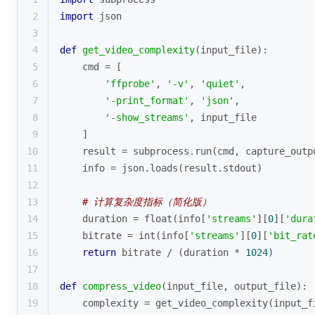
2
import
 json
3
4
def
get_video_complexity
(
input_file
):
5
    cmd = [
6
'ffprobe'
, 
'-v'
, 
'quiet'
,
7
'-print_format'
, 
'json'
,
8
'-show_streams'
, input_file
9
    ]
10
    result = subprocess.run(cmd, capture_outp
11
    info = json.loads(result.stdout)
12
13
# 计算复杂度指标（简化版）
14
    duration = 
float
(info[
'streams'
][
0
][
'dura
15
    bitrate = 
int
(info[
'streams'
][
0
][
'bit_rat
16
return
 bitrate / (duration * 
1024
)
17
18
def
compress_video
(
input_file, output_file
):
19
    complexity = get_video_complexity(input_f