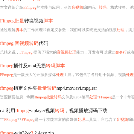
本文详细介绍
FFmpeg
的功能与应用，涵盖
音视频
编解码、
转码
、格式转换、滤镜使用及参数调
Ffmpeg批量
转换视频
脚本
通过理解
脚本
的工作原理和自定义参数，我们可以实现更灵活的视频
处理
，满
ffmpeg 音视频转码
代码
总结来说，
FFmpeg
提供了强大的
音视频处理
能力，开发者可以通过
命令行
或
ffmpeg
插件及mp4无损
转码脚本
FFmpeg
是一款强大的开源多媒体
处理
工具，它包含了各种用于音频、视频
处理
ffmpeg
指定文件夹
批量转码
mp4,mov,avi,mpg
.
rar
资源摘要信息
:
"利用
ffmpeg批量转码
文件及h264编码
处理
"
FFmpeg
是一个非常
c# 利用
ffmpeg
+aplayer视频
转码
，视频播放源码下载
**
FFmpeg
**
FFmpeg
是一个功能丰富的多媒体
处理
工具集，它包含了
音视频
编
ffmpeg
-win32-v
3.
2
.
4exe
.
zip