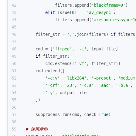
42
            filters.append(
'blackframe=0'
)
43
elif
 issue[
0
] == 
'av_desync'
:
44
            filters.append(
'aresample=async=1
45
46
    filter_str = 
','
.join(filters) 
if
 filters
47
48
    cmd = [
'ffmpeg'
, 
'-i'
, input_file]
49
if
 filter_str:
50
        cmd.extend([
'-vf'
, filter_str])
51
    cmd.extend([
52
'-c:v'
, 
'libx264'
, 
'-preset'
, 
'medium
53
'-crf'
, 
'23'
, 
'-c:a'
, 
'aac'
, 
'-b:a'
, 
54
'-y'
, output_file
55
    ])
56
57
    subprocess.run(cmd, check=
True
)
58
59
# 使用示例