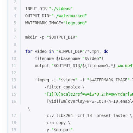
2
3
INPUT_DIR=
"./videos"
4
OUTPUT_DIR=
"./watermarked"
5
WATERMARK_IMAGE=
"logo.png"
6
7
mkdir -p 
"
$OUTPUT_DIR
"
8
9
for
 video 
in
"
$INPUT_DIR
"
/*.mp4; 
do
10
    filename=$(basename 
"
$video
"
)
11
    output=
"
$OUTPUT_DIR
/
${filename%.*}
_wm.mp4
12
13
    ffmpeg -i 
"
$video
"
 -i 
"
$WATERMARK_IMAGE
"
 
14
        -filter_complex \
15
"[1][0]scale2ref=w=iw*0.2:h=ow/mdar[w
16
         [vid][wm]overlay=W-w-10:H-h-10:enabl
 \
17
        -c:v libx264 -crf 18 -preset faster \
18
        -c:a copy \
19
        -y 
"
$output
"