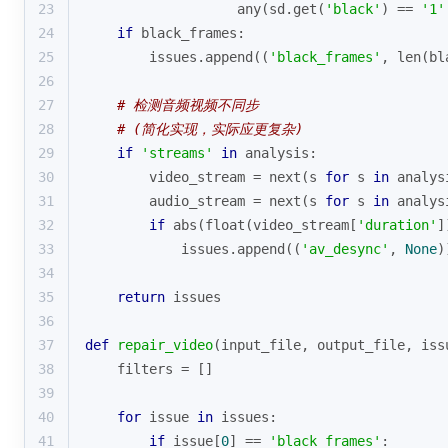
23
any
(sd.get(
'black'
) == 
'1'
24
if
 black_frames:
25
        issues.append((
'black_frames'
, 
len
(bl
26
27
# 检测音频视频不同步
28
# (简化实现，实际应更复杂)
29
if
'streams'
in
 analysis:
30
        video_stream = 
next
(s 
for
 s 
in
 analys
31
        audio_stream = 
next
(s 
for
 s 
in
 analys
32
if
abs
(
float
(video_stream[
'duration'
]
33
            issues.append((
'av_desync'
, 
None
)
34
35
return
 issues
36
37
def
repair_video
(
input_file, output_file, iss
38
    filters = []
39
40
for
 issue 
in
 issues:
41
if
 issue[
0
] == 
'black_frames'
: