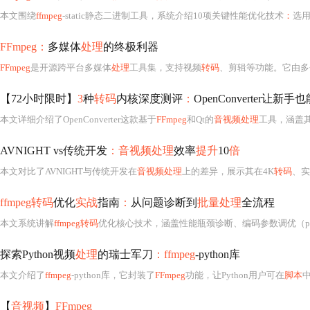
本文围绕
ffmpeg
-static静态二进制工具，系统介绍10项关键性能优化技术
：
选
FFmpeg：
多媒体
处理
的终极利器
FFmpeg
是开源跨平台多媒体
处理
工具集，支持视频
转码
、剪辑等功能。它由多
【72小时限时】
3
种
转码
内核深度测评
：
OpenConverter让新
本文详细介绍了OpenConverter这款基于
FFmpeg
和Qt的
音视频处理
工具，涵盖其
AVNIGHT vs传统开发
：音视频处理
效率
提升
10
倍
本文对比了AVNIGHT与传统开发在
音视频处理
上的差异，展示其在4K
转码
、实时滤镜
ffmpeg转码
优化
实战
指南
：
从问题诊断到
批量处理
全流程
本文系统讲解
ffmpeg转码
优化核心技术，涵盖性能瓶颈诊断、编码参数调优（preset/tune/CRF/2-pass
探索Python视频
处理
的瑞士军刀
：ffmpeg
-python库
本文介绍了
ffmpeg
-python库，它封装了
FFmpeg
功能，让Python用户可在
脚本
【
音视频
】
FFmpeg