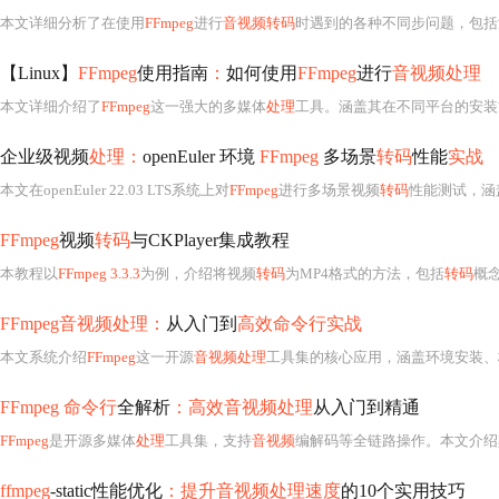
本文详细分析了在使用
FFmpeg
进行
音视频转码
时遇到的各种不同步问题，包括源本身的问题、时间戳异常、数据丢失、时间戳未设
【Linux】
FFmpeg
使用指南
：
如何使用
FFmpeg
进行
音视频处理
本文详细介绍了
FFmpeg
这一强大的多媒体
处理
工具。涵盖其在不同平台的安装方法，
企业级视频
处理：
openEuler 环境
FFmpeg
多场景
转码
性能
实战
本文在openEuler 22.03 LTS系统上对
FFmpeg
进行多场景视频
转码
性能测试，涵盖1080p
FFmpeg
视频
转码
与CKPlayer集成教程
本教程以
FFmpeg 3.3.3
为例，介绍将视频
转码
为MP4格式的方法，包括
转码
概念
FFmpeg音视频处理：
从入门到
高效命令行实战
本文系统介绍
FFmpeg
这一开源
音视频处理
工具集的核心应用，涵盖环境安装、格
FFmpeg 命令行
全解析
：高效音视频处理
从入门到精通
FFmpeg
是开源多媒体
处理
工具集，支持
音视频
编解码等全链路操作。本文介绍其核心功能
ffmpeg
-static性能优化
：提升音视频处理速度
的10个实用技巧