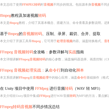
本文总结了使用
FFMPEG转码
时
音视频
不同步的情况。包括源本身
音视频
不同步、时间戳问题、流
ffmpeg
教程及加速视频
转码
本文是
ffmpeg
教程，介绍了其基本概念、搭建方法、命令查看及参数说明。还阐述
基于
ffmpeg
的
音视频转码
、压制、录屏、裁切、合并、提取
本文介绍了开源工具库
ffmpeg
，它可用于
处理音视频
内容。涵盖转换格式、
音
FFmpeg 音视频转码
全攻略
：
参数详解与
实战
指南
本文详细讲解
FFmpeg音视频转码
的核心参数，涵盖编码器选择、画质控制（CRF/CBR）、分辨率、帧率、音频比特率、声道
FFmpeg 音视频处理实战：
从
命令行
到自动化
脚本
本文系统讲解
FFmpeg
在
音视频处理
中的核心应用，涵盖
命令行
基础操作（格式
在 Unity 项目中使用
FFMpeg
进行音频
转码
（WAV 转 MP3）
本文介绍在Unity项目中集成
FFMpeg
进行WAV音频
转码
为MP3的方法，重点解决WebGL平台包
FFmpeg转码音视频
不同步情况总结