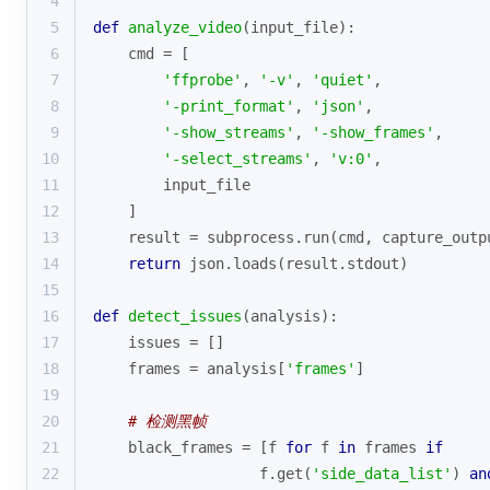
4
5
def
analyze_video
(
input_file
):
6
    cmd = [
7
'ffprobe'
, 
'-v'
, 
'quiet'
,
8
'-print_format'
, 
'json'
,
9
'-show_streams'
, 
'-show_frames'
,
10
'-select_streams'
, 
'v:0'
,
11
        input_file
12
    ]
13
    result = subprocess.run(cmd, capture_outp
14
return
 json.loads(result.stdout)
15
16
def
detect_issues
(
analysis
):
17
    issues = []
18
    frames = analysis[
'frames'
]
19
20
# 检测黑帧
21
    black_frames = [f 
for
 f 
in
 frames 
if
22
                   f.get(
'side_data_list'
) 
an