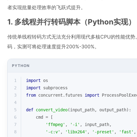
者实现批量处理效率的飞跃式提升。
1. 多线程并行转码脚本（Python实现）
传统单线程转码方式无法充分利用现代多核CPU的性能优势。
码，实测可将处理速度提升200%-300%。
PYTHON
1
import
 os
2
import
 subprocess
3
from
 concurrent.futures 
import
 ProcessPoolExe
4
5
def
convert_video
(
input_path, output_path
):
6
    cmd = [
7
'ffmpeg'
, 
'-i'
, input_path,
8
'-c:v'
, 
'libx264'
, 
'-preset'
, 
'fast'
,