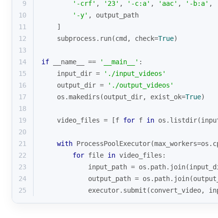
9
'-crf'
, 
'23'
, 
'-c:a'
, 
'aac'
, 
'-b:a'
, 
10
'-y'
, output_path
11
    ]
12
    subprocess.run(cmd, check=
True
)
13
14
if
 __name__ == 
'__main__'
:
15
    input_dir = 
'./input_videos'
16
    output_dir = 
'./output_videos'
17
    os.makedirs(output_dir, exist_ok=
True
)
18
19
    video_files = [f 
for
 f 
in
 os.listdir(inpu
20
21
with
 ProcessPoolExecutor(max_workers=os.c
22
for
 file 
in
 video_files:
23
            input_path = os.path.join(input_d
24
            output_path = os.path.join(output
25
            executor.submit(convert_video, in