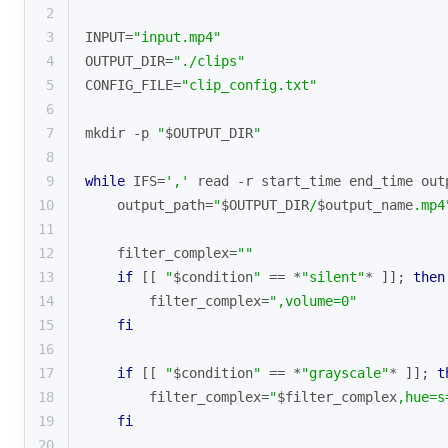
2
3
INPUT=
"input.mp4"
4
OUTPUT_DIR=
"./clips"
5
CONFIG_FILE=
"clip_config.txt"
6
7
mkdir -p 
"
$OUTPUT_DIR
"
8
9
while
 IFS=
','
read
 -r start_time end_time out
10
    output_path=
"
$OUTPUT_DIR
/
$output_name
.mp4
11
12
    filter_complex=
""
13
if
 [[ 
"
$condition
"
 == *
"silent"
* ]]; 
then
14
        filter_complex=
",volume=0"
15
fi
16
17
if
 [[ 
"
$condition
"
 == *
"grayscale"
* ]]; 
t
18
        filter_complex=
"
$filter_complex
,hue=s
19
fi
20