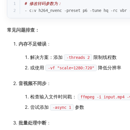
1
# 修改转码参数为：
2
- c:v h264_nvenc -preset p6 -tune hq -rc vbr 
常见问题排查：
内存不足错误
：
解决方案：添加
限制线程数
-threads 2
或使用
降低分辨率
-vf "scale=1280:720"
音视频不同步
：
检查输入文件时间戳：
ffmpeg -i input.mp4 -
尝试添加
参数
-async 1
批量处理中断
：