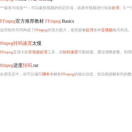
**裁剪与缩放**
：
可以裁剪视频的特定区域，或者对视频进行缩放
处理
。
5.
*
FFmpeg
官方推荐教材
FFmpeg
Basics
这些组件共同构成了
FFmpeg
的强大能力，使其能够
处理
各种
音视频
格式和流。
ffmpeg转码速度
太慢
FFmpeg
是强大的
音视频处理
工具，但
转码速度
可能较慢。通过调整参数、利用
ffmpeg
进度
转码.
rar
在易语言中，你可以编写
脚本
来解析
FFmpeg
的输出信息，然后根据解析到的数