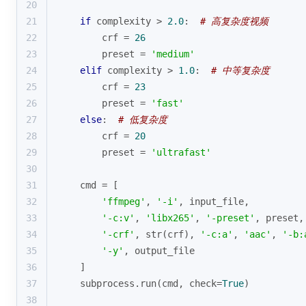
20
21
if
 complexity > 
2.0
:  
# 高复杂度视频
22
        crf = 
26
23
        preset = 
'medium'
24
elif
 complexity > 
1.0
:  
# 中等复杂度
25
        crf = 
23
26
        preset = 
'fast'
27
else
:  
# 低复杂度
28
        crf = 
20
29
        preset = 
'ultrafast'
30
31
    cmd = [
32
'ffmpeg'
, 
'-i'
, input_file,
33
'-c:v'
, 
'libx265'
, 
'-preset'
, preset,
34
'-crf'
, 
str
(crf), 
'-c:a'
, 
'aac'
, 
'-b:
35
'-y'
, output_file
36
    ]
37
    subprocess.run(cmd, check=
True
)
38