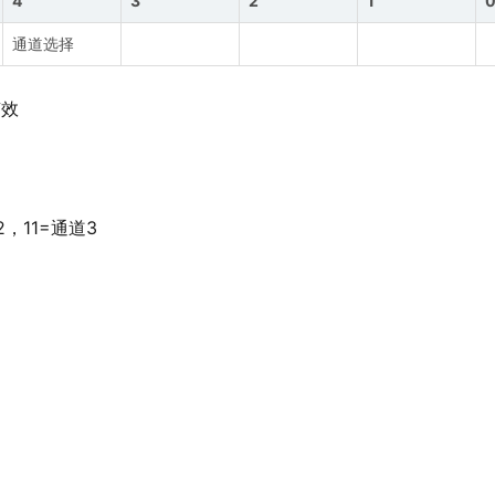
4
3
2
1
通道选择
有效
，11=通道3