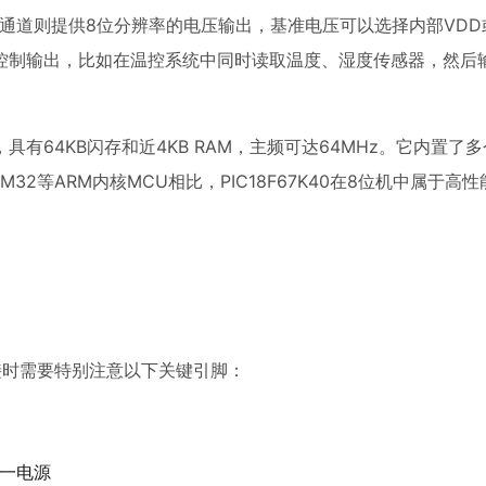
出通道则提供8位分辨率的电压输出，基准电压可以选择内部VDD
控制输出，比如在温控系统中同时读取温度、湿度传感器，然后输
CU，具有64KB闪存和近4KB RAM，主频可达64MHz。它内置了多
32等ARM内核MCU相比，PIC18F67K40在8位机中属于高
K40连接时需要特别注意以下关键引脚：
同一电源