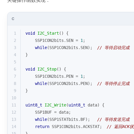
关键操作函数实现：
C
1
void
I2C_Start
()
{
2
    SSP1CON2bits.SEN = 
1
;
3
while
(SSP1CON2bits.SEN);  
// 等待启动完成
4
}
5
6
void
I2C_Stop
()
{
7
    SSP1CON2bits.PEN = 
1
;
8
while
(SSP1CON2bits.PEN);  
// 等待停止完成
9
}
10
11
uint8_t
I2C_Write
(
uint8_t
 data)
{
12
    SSP1BUF = data;
13
while
(SSP1STATbits.BF);   
// 等待发送完成
14
return
 SSP1CON2bits.ACKSTAT;  
// 返回ACK
15
}