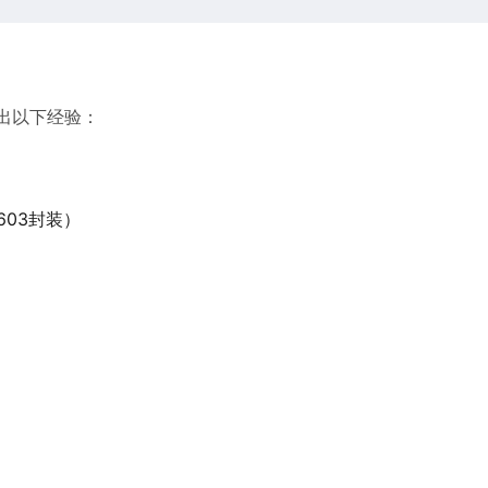
出以下经验：
603封装）