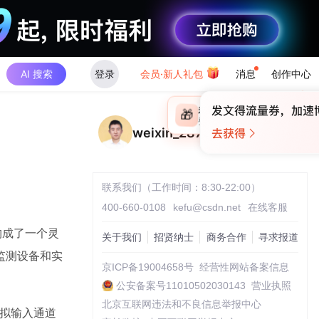
AI 搜索
登录
会员·新人礼包
消息
创作中心
×
未登录
🎁
￥30
登录领取最高
算力币
weixin_28720767
联系我们（工作时间：8:30-22:00）
400-660-0108
kefu@csdn.net
在线客服
，构成了一个灵
关于我们
招贤纳士
商务合作
寻求报道
监测设备和实
京ICP备19004658号
经营性网站备案信息
公安备案号11010502030143
营业执照
北京互联网违法和不良信息举报中心
模拟输入通道