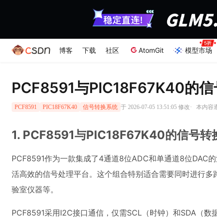
博客
下载
社区
AtomGit
模型市场
PCF8591与PIC18F67K4
·
于 2026-07-05 13:51:05 修改
本内容遵
PCF8591
PIC18F67K40
信号转换系统
1. PCF8591与PIC18F67K40的信
PCF8591作为一款集成了4通道8位ADC和单通道8位DAC
活高效的信号处理平台。这个组合特别适合需要同时进行多
验室仪器等。
PCF8591采用I2C接口通信，仅需SCL（时钟）和SD