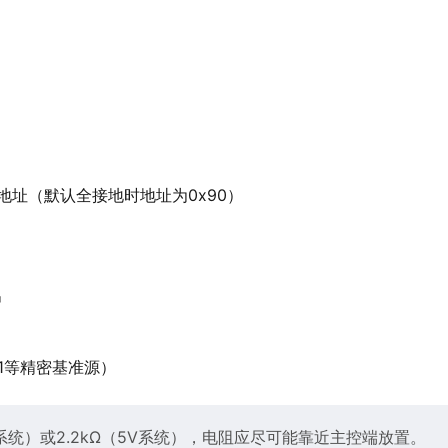
地址（默认全接地时地址为0x90）
出
1等精密基准源）
V系统）或2.2kΩ（5V系统），电阻应尽可能靠近主控端放置。