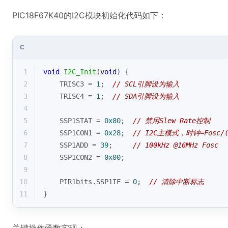
PIC18F67K40的I2C模块初始化代码如下：
C
1
void
I2C_Init
(
void
)
{
2
    TRISC3 = 
1
;  
// SCL引脚设为输入
3
    TRISC4 = 
1
;  
// SDA引脚设为输入
4
5
    SSP1STAT = 
0x80
;  
// 禁用Slew Rate控制
6
    SSP1CON1 = 
0x28
;  
// I2C主模式，时钟=Fosc/(4
7
    SSP1ADD = 
39
;     
// 100kHz @16MHz Fosc
8
    SSP1CON2 = 
0x00
;
9
10
    PIR1bits.SSP1IF = 
0
;  
// 清除中断标志
11
}