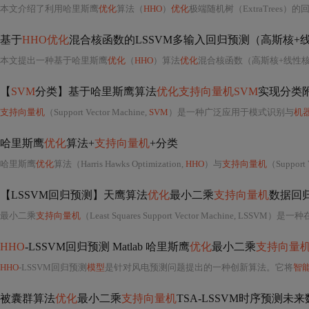
本文介绍了利用哈里斯鹰
优化
算法（
HHO
）
优化
极端随机树（ExtraTrees）
基于
HHO优化
混合核函数的LSSVM多输入回归预测（高斯核+线性
本文提出一种基于哈里斯鹰
优化
（
HHO
）算法
优化
混合核函数（高斯核+线性
【
SVM
分类】基于哈里斯鹰算法
优化支持向量机SVM
实现分类附m
支持向量机
（Support Vector Machine,
SVM
）是一种广泛应用于模式识别与
机
哈里斯鹰
优化
算法+
支持向量机
+分类
哈里斯鹰
优化
算法（Harris Hawks Optimization,
HHO
）与
支持向量机
（Support 
【LSSVM回归预测】天鹰算法
优化
最小二乘
支持向量机
数据回归预
最小二乘
支持向量机
（Least Squares Support Vector Machine, LSSVM）是
HHO
-LSSVM回归预测 Matlab 哈里斯鹰
优化
最小二乘
支持向量
HHO
-LSSVM回归预测
模型
是针对风电预测问题提出的一种创新算法。它将
智
被囊群算法
优化
最小二乘
支持向量机
TSA-LSSVM时序预测未来数据