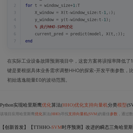
2
for
 t = window_size+
1
:T
3
    X_window = X(t-window_size:t
-1
,:);
4
    y_window = y(t-window_size:t
-1
);
5
% 执行HHO-SVM优化
6
    current_pred = predict(model, X(t,:));
7
end
在实际工业设备故障预测项目中，这套方案将误报率降低了1
键是要根据具体业务需求调整HHO的探索-开发平衡参数，
初始逃逸能量E0的波动范围。
Python实现哈里斯鹰
优化
算法(
HHO)优化支持向量机
分类
模型
(
该项目应用哈里斯鹰
优化
算法(
HHO
)寻找
支持向量机(SVM
)的最佳
参数
，通过数
【创新首发】【TTHHO-
SVM
时序预测】改进的瞬态三角哈里斯