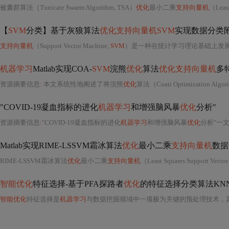
被囊群算法（Tunicate Swarm Algorithm, TSA）
优化
最小二乘
支持向量机
（Least S
【
SVM
分类】基于灰狼算法
优化支持向量机SVM
实现数据分类附mat
支持向量机
（Support Vector Machine,
SVM
）是一种在统计学习理论基础上发展起来的、具
机器学习
Matlab实现COA-
SVM
浣熊
优化
算法
优化支持向量机
多
资源摘要信息
:
本文系统性地阐述了将浣熊
优化
算法（Coati Optimization Algo
"COVID-19凝血指标的进化
机器学习
和增强脑风暴
优化
分析"
资源摘要信息
:
"COVID-19凝血指标的进化
机器学习
和增强脑风暴
优化
分析"一
Matlab实现RIME-LSSVM霜冰算法
优化
最小二乘
支持向量机
数据
RIME-LSSVM霜冰算法
优化
最小二乘
支持向量机
（Least Squares Support V
智能优化
特征选择-基于PFA探路者
优化
的特征选择分类算法KN
智能优化
特征选择是
机器学习
与数据挖掘领域中一项极为关键的预处理技术，其核心目标是在保留分类判别能力的前提下，从原始高维特