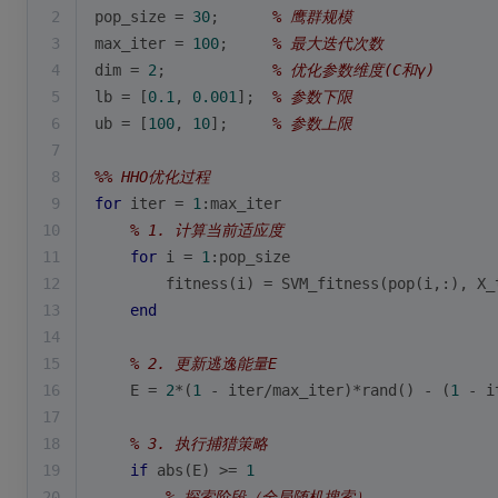
2
pop_size = 
30
;      
% 鹰群规模
3
max_iter = 
100
;     
% 最大迭代次数
4
dim = 
2
;            
% 优化参数维度(C和γ)
5
lb = [
0.1
, 
0.001
];  
% 参数下限
6
ub = [
100
, 
10
];     
% 参数上限
7
8
%% HHO优化过程
9
for
 iter = 
1
:max_iter
10
% 1. 计算当前适应度
11
for
i
 = 
1
:pop_size
12
        fitness(
i
) = SVM_fitness(pop(
i
,:), X_
13
end
14
15
% 2. 更新逃逸能量E
16
    E = 
2
*(
1
 - iter/max_iter)*
rand
() - (
1
 - i
17
18
% 3. 执行捕猎策略
19
if
abs
(E) >= 
1
20
% 探索阶段（全局随机搜索）