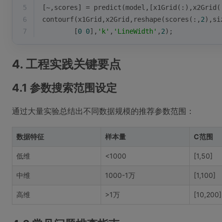
5
[~,scores] = predict(model,[x1Grid(:),x2Grid(
6
contourf(x1Grid,x2Grid,
reshape
(scores(:,
2
),
si
7
        [
0
0
],
'k'
,
'LineWidth'
,
2
);
4. 工程实践关键要点
4.1 参数搜索范围设定
通过大量实验总结出不同数据规模的推荐参数范围：
数据特征
样本量
C范围
低维
<1000
[1,50]
中维
1000-1万
[1,100]
高维
>1万
[10,200]