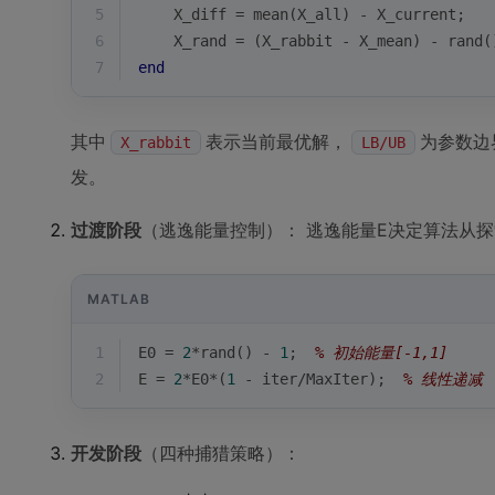
5
    X_diff = 
mean
(X_all) - X_current;
6
    X_rand = (X_rabbit - X_mean) - 
rand
(
7
end
其中
表示当前最优解，
为参数边
X_rabbit
LB/UB
发。
过渡阶段
（逃逸能量控制）： 逃逸能量E决定算法从
MATLAB
1
E0 = 
2
*
rand
() - 
1
;  
% 初始能量[-1,1]
2
E = 
2
*E0*(
1
 - iter/MaxIter);  
% 线性递减
开发阶段
（四种捕猎策略）：