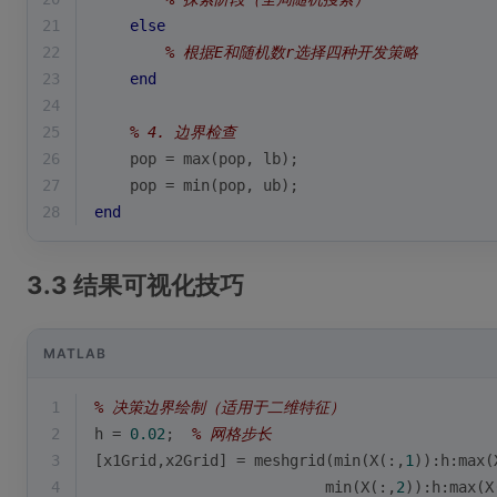
21
else
22
% 根据E和随机数r选择四种开发策略
23
end
24
25
% 4. 边界检查
26
    pop = 
max
(pop, lb);
27
    pop = 
min
(pop, ub);
28
end
3.3 结果可视化技巧
MATLAB
1
% 决策边界绘制（适用于二维特征）
2
h = 
0.02
;  
% 网格步长
3
[x1Grid,x2Grid] = 
meshgrid
(
min
(X(:,
1
)):h:
max
(
4
min
(X(:,
2
)):h:
max
(X