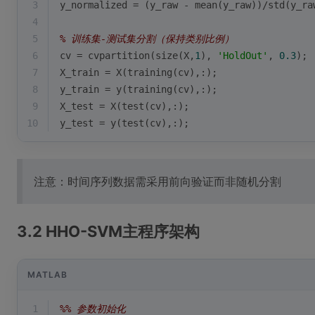
3
y_normalized = (y_raw - 
mean
(y_raw))/std(y_ra
4
5
% 训练集-测试集分割（保持类别比例）
6
cv = cvpartition(
size
(X,
1
), 
'HoldOut'
, 
0.3
);
7
X_train = X(training(cv),:);
8
y_train = y(training(cv),:);
9
X_test = X(test(cv),:); 
10
y_test = y(test(cv),:);
注意：时间序列数据需采用前向验证而非随机分割
3.2 HHO-SVM主程序架构
MATLAB
1
%% 参数初始化