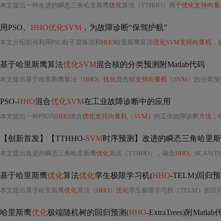
本文提出一种改进的瞬态三角哈里斯鹰
优化
算法（TTHHO）用于
优化支持向量
用PSO、
HHO优化SVM
，为故障诊断“保驾护航”
本文介绍如何利用PSO粒子群算法和
HHO
哈里斯鹰算法
优化SVM支持向量机
，
基于哈里斯鹰算法
优化SVM
混合核的分类预测附Matlab代码
本文提出基于哈里斯鹰算法（
HHO
）
优化
混合核
支持向量机
（
SVM
）的分类预
PSO-
HHO
混合
优化SVM
在工业故障诊断中的应用
本文提出一种PSO与
HHO
混合
优化支持向量机
（
SVM
）的工业故障诊断
方法
，
【创新首发】【TTHHO-
SVM
时序预测】改进的瞬态三角哈里斯
本文提出改进的瞬态三角哈里斯鹰
优化
算法（TTHHO），融合
HHO
、SCA与TSO优
基于哈里斯鹰
优化
算法
优化
孪生极限学习机(
HHO
-TELM)回归预
本文提出基于哈里斯鹰
优化
算法（
HHO
）
优化
孪生极限学习机（TELM）的回
哈里斯鹰
优化
极端随机树的回归预测(
HHO
-ExtraTrees)附Matla