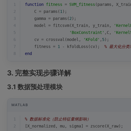
1
function
fitness
 = 
SVM_fitness
(params, X_trai
2
    C = params(
1
); 
3
gamma
 = params(
2
);
4
    model = fitcsvm(X_train, y_train, 
'Kernel
5
'BoxConstraint'
,C, 
'Kernel
6
    cv = crossval(model, 
'KFold'
,
5
);
7
    fitness = 
1
 - kfoldLoss(cv);  
% 最大化分类
8
end
3. 完整实现步骤详解
3.1 数据预处理模块
MATLAB
1
% 数据标准化（防止特征量纲影响）
2
[X_normalized, mu, sigma] = zscore(X_raw);