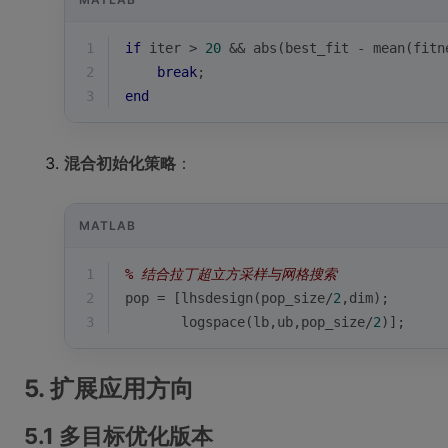
1
if
 iter > 
20
 && 
abs
(best_fit - 
mean
(fitn
2
break
;
3
end
混合初始化策略
：
MATLAB
1
% 结合拉丁超立方采样与网格搜索
2
pop = [lhsdesign(pop_size/
2
,dim); 
3
logspace
(lb,ub,pop_size/
2
)];
5. 扩展应用方向
5.1 多目标优化版本