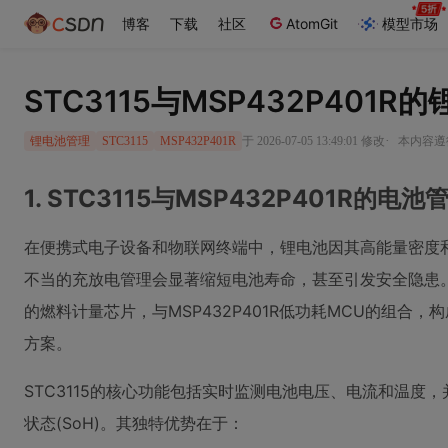
博客
下载
社区
AtomGit
模型市场
STC3115与MSP432P401
·
于 2026-07-05 13:49:01 修改
本内容遵循
锂电池管理
STC3115
MSP432P401R
1. STC3115与MSP432P401R的电
在便携式电子设备和物联网终端中，锂电池因其高能量密度
不当的充放电管理会显著缩短电池寿命，甚至引发安全隐患。S
的燃料计量芯片，与MSP432P401R低功耗MCU的组合
方案。
STC3115的核心功能包括实时监测电池电压、电流和温度，
状态(SoH)。其独特优势在于：