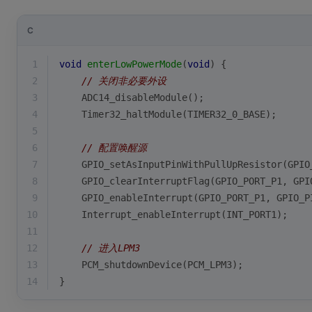
C
1
void
enterLowPowerMode
(
void
)
{
2
// 关闭非必要外设
3
    ADC14_disableModule();
4
    Timer32_haltModule(TIMER32_0_BASE);
5
6
// 配置唤醒源
7
    GPIO_setAsInputPinWithPullUpResistor(GPIO
8
    GPIO_clearInterruptFlag(GPIO_PORT_P1, GPI
9
    GPIO_enableInterrupt(GPIO_PORT_P1, GPIO_P
10
    Interrupt_enableInterrupt(INT_PORT1);
11
12
// 进入LPM3
13
    PCM_shutdownDevice(PCM_LPM3);
14
}