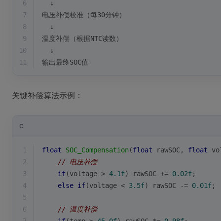
6
  ↓
7
电压补偿校准（每30分钟）
8
  ↓
9
温度补偿（根据NTC读数）
10
  ↓
11
输出最终SOC值
关键补偿算法示例：
C
1
float
SOC_Compensation
(
float
 rawSOC, 
float
 vo
2
// 电压补偿
3
if
(voltage > 
4.1f
) rawSOC += 
0.02f
;
4
else
if
(voltage < 
3.5f
) rawSOC -= 
0.01f
;
5
6
// 温度补偿