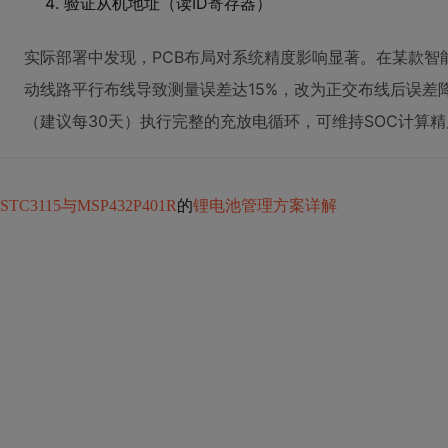
验证从机地址（读ID寄存器）
实际部署中发现，PCB布局对系统精度影响显著。在某款智
动线路平行布线导致测量误差达15%，改为正交布线后误差
（建议每30天）执行完整的充放电循环，可维持SOC计算精
STC3115与MSP432P401R
的
锂电池管理方案详解