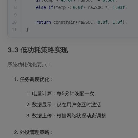
7
if
(temp > 
45.0f
) rawSOC *= 
0.98f
; 
8
else
if
(temp < 
0.0f
) rawSOC *= 
1.03f
;
9
10
return
 constrain(rawSOC, 
0.0f
, 
1.0f
);
11
}
3.3 低功耗策略实现
系统功耗优化要点：
任务调度优化
：
电量计算：每5分钟唤醒一次
数据显示：仅在用户交互时激活
数据上传：根据网络状况动态调整
外设管理策略
：