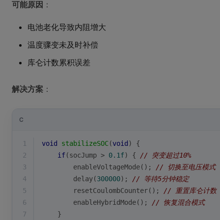
可能原因
：
电池老化导致内阻增大
温度骤变未及时补偿
库仑计数累积误差
解决方案
：
C
1
void
stabilizeSOC
(
void
)
{
2
if
(socJump > 
0.1f
) { 
// 突变超过10%
3
        enableVoltageMode(); 
// 切换至电压模式
4
        delay(
300000
); 
// 等待5分钟稳定
5
        resetCoulombCounter(); 
// 重置库仑计数
6
        enableHybridMode(); 
// 恢复混合模式
7
    }