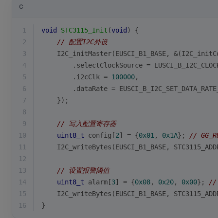
C
1
void
STC3115_Init
(
void
)
{
2
// 配置I2C外设
3
    I2C_initMaster(EUSCI_B1_BASE, &(I2C_initC
4
        .selectClockSource = EUSCI_B_I2C_CLOC
5
        .i2cClk = 
100000
,
6
        .dataRate = EUSCI_B_I2C_SET_DATA_RATE
7
    });
8
9
// 写入配置寄存器
10
uint8_t
 config[
2
] = {
0x01
, 
0x1A
}; 
// GG_R
11
    I2C_writeBytes(EUSCI_B1_BASE, STC3115_ADD
12
13
// 设置报警阈值
14
uint8_t
 alarm[
3
] = {
0x08
, 
0x20
, 
0x00
}; 
//
15
    I2C_writeBytes(EUSCI_B1_BASE, STC3115_ADD
16
}