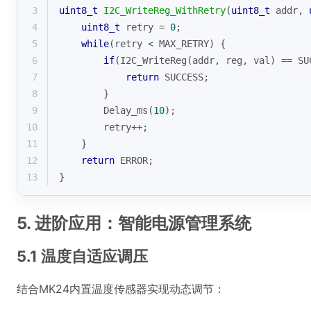
3
uint8_t
I2C_WriteReg_WithRetry
(
uint8_t
 addr, 
4
uint8_t
 retry = 
0
;
5
while
(retry < MAX_RETRY) {
6
if
(I2C_WriteReg(addr, reg, val) == SU
7
return
 SUCCESS;
8
        }
9
        Delay_ms(
10
);
10
        retry++;
11
    }
12
return
 ERROR;
13
}
5. 进阶应用：智能电源管理系统
5.1 温度自适应调压
结合MK24内置温度传感器实现动态调节：