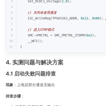
3
    Set_DCDC1_Voltage(
1.0
);
4
5
// 关闭未使用通道
6
    I2C_WriteReg(TPS65263_ADDR, 
0x12
, 
0x00
); 
7
8
// 进入STOP模式
9
    SMC->PMCTRL = SMC_PMCTRL_STOPM(
0x2
);
10
    __WFI();
11
}
4. 实测问题与解决方案
4.1 启动失败问题排查
现象
：上电后部分通道无输出
排查步骤
：