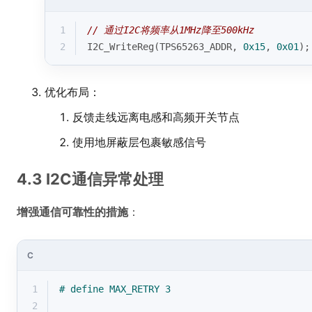
1
// 通过I2C将频率从1MHz降至500kHz
2
I2C_WriteReg(TPS65263_ADDR, 
0x15
, 
0x01
);
优化布局：
反馈走线远离电感和高频开关节点
使用地屏蔽层包裹敏感信号
4.3 I2C通信异常处理
增强通信可靠性的措施
：
C
1
# 
define
 MAX_RETRY 3
2