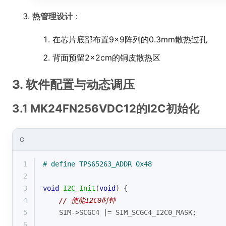
热管理设计
：
在芯片底部布置9×9阵列的0.3mm散热过孔
背面预留2×2cm的铜皮散热区
3. 软件配置与动态调压
3.1 MK24FN256VDC12的I2C初始化
C
1
# 
define
 TPS65263_ADDR 0x48
2
3
void
I2C_Init
(
void
)
{
4
// 使能I2C0时钟
5
    SIM->SCGC4 |= SIM_SCGC4_I2C0_MASK;
6