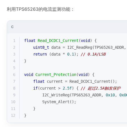
利用TPS65263的电流监测功能：
C
1
float
Read_DCDC1_Current
(
void
)
{
2
uint8_t
 data = I2C_ReadReg(TPS65263_ADDR,
3
return
 (data * 
0.1
); 
// 0.1A/LSB
4
}
5
6
void
Current_Protection
(
void
)
{
7
float
 current = Read_DCDC1_Current();
8
if
(current > 
2.5f
) { 
// 超过2.5A触发保护
9
        I2C_WriteReg(TPS65263_ADDR, 
0x10
, 
0x0
10
        System_Alert();
11
    }
12
}