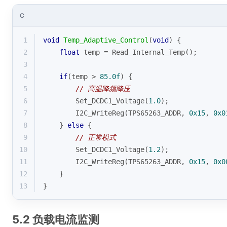
C
1
void
Temp_Adaptive_Control
(
void
)
{
2
float
 temp = Read_Internal_Temp();
3
4
if
(temp > 
85.0f
) {
5
// 高温降频降压
6
        Set_DCDC1_Voltage(
1.0
);
7
        I2C_WriteReg(TPS65263_ADDR, 
0x15
, 
0x0
8
    } 
else
 {
9
// 正常模式
10
        Set_DCDC1_Voltage(
1.2
);
11
        I2C_WriteReg(TPS65263_ADDR, 
0x15
, 
0x0
12
    }
13
}
5.2 负载电流监测