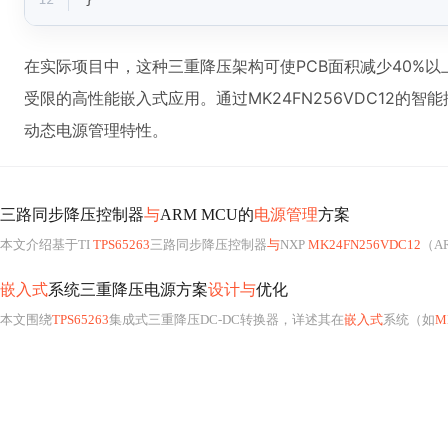
在实际项目中，这种三重降压架构可使PCB面积减少40%以上
受限的高性能嵌入式应用。通过MK24FN256VDC12的
动态电源管理特性。
三路同步降压控制器
与
ARM MCU的
电源管理
方案
本文介绍基于TI
TPS65263
三路同步降压控制器
与
NXP
MK24FN256VDC12
（AR
嵌入式
系统三重降压电源方案
设计与
优化
本文围绕
TPS65263
集成式三重降压DC-DC转换器，详述其在
嵌入式
系统（如
M