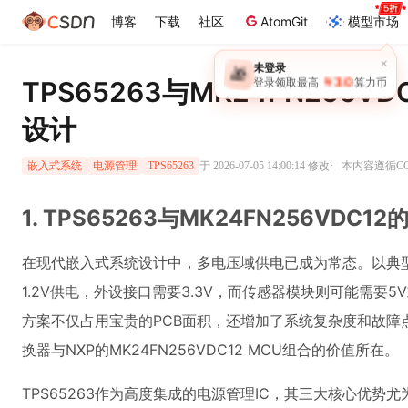
博客
下载
社区
AtomGit
模型市场
×
未登录
🎁
￥30
TPS65263与MK24FN256
登录领取最高
算力币
设计
·
于 2026-07-05 14:00:14 修改
本内容遵循CC 
嵌入式系统
电源管理
TPS65263
1. TPS65263与MK24FN256VDC
在现代嵌入式系统设计中，多电压域供电已成为常态。以典
1.2V供电，外设接口需要3.3V，而传感器模块则可能需要5
方案不仅占用宝贵的PCB面积，还增加了系统复杂度和故障点。
换器与NXP的MK24FN256VDC12 MCU组合的价值所在。
TPS65263作为高度集成的电源管理IC，其三大核心优势尤