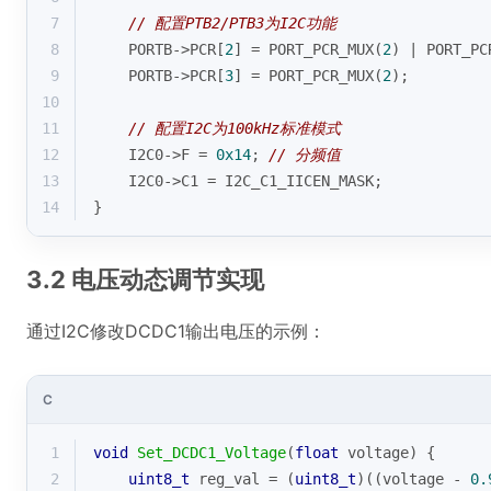
7
// 配置PTB2/PTB3为I2C功能
8
    PORTB->PCR[
2
] = PORT_PCR_MUX(
2
) | PORT_PC
9
    PORTB->PCR[
3
] = PORT_PCR_MUX(
2
);
10
11
// 配置I2C为100kHz标准模式
12
    I2C0->F = 
0x14
; 
// 分频值
13
    I2C0->C1 = I2C_C1_IICEN_MASK;
14
}
3.2 电压动态调节实现
通过I2C修改DCDC1输出电压的示例：
C
1
void
Set_DCDC1_Voltage
(
float
 voltage)
{
2
uint8_t
 reg_val = (
uint8_t
)((voltage - 
0.