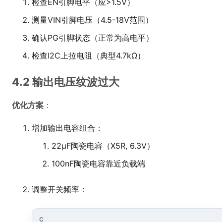
检查EN引脚电平（应>1.5V）
测量VIN引脚电压（4.5-18V范围）
确认PG引脚状态（正常为高电平）
检查I2C上拉电阻（典型4.7kΩ）
4.2 输出电压纹波过大
优化方案
：
增加输出电容组合：
22μF陶瓷电容（X5R, 6.3V）
100nF陶瓷电容靠近负载端
调整开关频率：
C