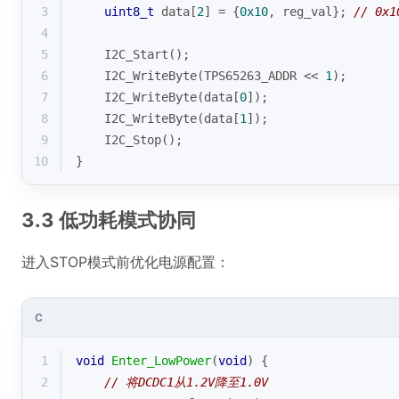
3
uint8_t
 data[
2
] = {
0x10
, reg_val}; 
// 0x
4
5
    I2C_Start();
6
    I2C_WriteByte(TPS65263_ADDR << 
1
);
7
    I2C_WriteByte(data[
0
]);
8
    I2C_WriteByte(data[
1
]);
9
    I2C_Stop();
10
}
3.3 低功耗模式协同
进入STOP模式前优化电源配置：
C
1
void
Enter_LowPower
(
void
)
{
2
// 将DCDC1从1.2V降至1.0V