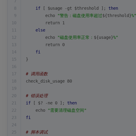
7
8
if
 [ 
$usage
 -gt 
$threshold
 ]; 
then
9
echo
"警告：磁盘使用率超过
${threshold}
%
10
return
 1
11
else
12
echo
"磁盘使用率正常：
${usage}
%"
13
return
 0
14
fi
15
}
16
17
# 调用函数
18
check_disk_usage 80
19
20
# 错误处理
21
if
 [ $? -ne 0 ]; 
then
22
echo
"需要清理磁盘空间"
23
fi
24
25
# 脚本调试