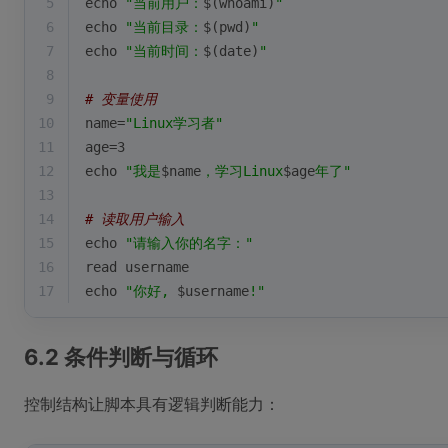
5
echo
"当前用户：
$(whoami)
"
6
echo
"当前目录：
$(pwd)
"
7
echo
"当前时间：
$(date)
"
8
9
# 变量使用
10
name=
"Linux学习者"
11
age=3
12
echo
"我是
$name
，学习Linux
$age
年了"
13
14
# 读取用户输入
15
echo
"请输入你的名字："
16
read
 username
17
echo
"你好, 
$username
!"
6.2 条件判断与循环
控制结构让脚本具有逻辑判断能力：