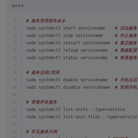
BASH
1
# 服务管理基本命令
2
sudo systemctl start servicename    
# 启动服务
3
sudo systemctl stop servicename     
# 停止服务
4
sudo systemctl restart servicename  
# 重启服务
5
sudo systemctl reload servicename   
# 重载配置
6
sudo systemctl status servicename   
# 查看服务
7
8
# 服务启用/禁用
9
sudo systemctl 
enable
 servicename   
# 开机自启
10
sudo systemctl 
disable
 servicename  
# 禁用开机
11
12
# 查看所有服务
13
sudo systemctl list-units --
type
=service
14
sudo systemctl list-unit-files --
type
=service
15
16
# 常见服务示例