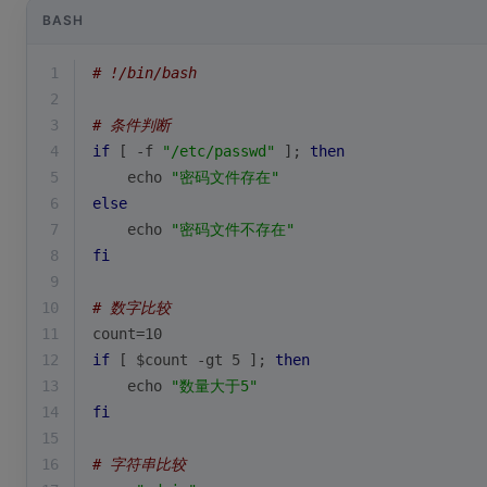
BASH
1
# !/bin/bash
2
3
# 条件判断
4
if
 [ -f 
"/etc/passwd"
 ]; 
then
5
echo
"密码文件存在"
6
else
7
echo
"密码文件不存在"
8
fi
9
10
# 数字比较
11
count=10
12
if
 [ 
$count
 -gt 5 ]; 
then
13
echo
"数量大于5"
14
fi
15
16
# 字符串比较