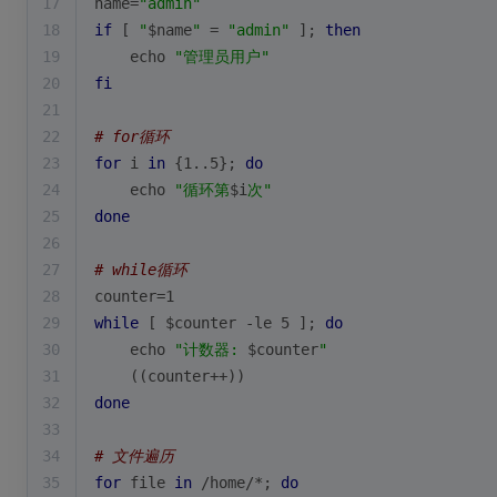
17
name=
"admin"
18
if
 [ 
"
$name
"
 = 
"admin"
 ]; 
then
19
echo
"管理员用户"
20
fi
21
22
# for循环
23
for
 i 
in
 {1..5}; 
do
24
echo
"循环第
$i
次"
25
done
26
27
# while循环
28
counter=1
29
while
 [ 
$counter
 -le 5 ]; 
do
30
echo
"计数器: 
$counter
"
31
    ((counter++))
32
done
33
34
# 文件遍历
35
for
 file 
in
 /home/*; 
do