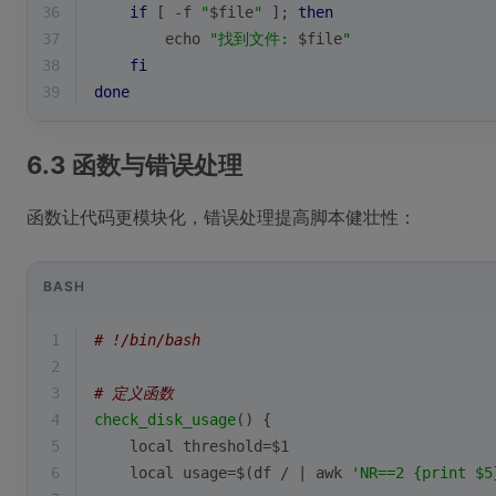
36
if
 [ -f 
"
$file
"
 ]; 
then
37
echo
"找到文件: 
$file
"
38
fi
39
done
6.3 函数与错误处理
函数让代码更模块化，错误处理提高脚本健壮性：
BASH
1
# !/bin/bash
2
3
# 定义函数
4
check_disk_usage
() {
5
local
 threshold=
$1
6
local
 usage=$(df / | awk 
'NR==2 {print $5