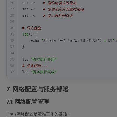
26
set
 -e    
# 遇到错误立即退出
27
set
 -u    
# 使用未定义变量时报错
28
set
 -x    
# 显示执行的命令
29
30
# 日志函数
31
log
() {
32
echo
"
$(date '+%Y-%m-%d %H:%M:%S')
 - 
$1
"
 
33
}
34
35
log
"脚本执行开始"
36
# 业务逻辑...
37
log
"脚本执行完成"
7. 网络配置与服务部署
7.1 网络配置管理
Linux网络配置是运维工作的基础：