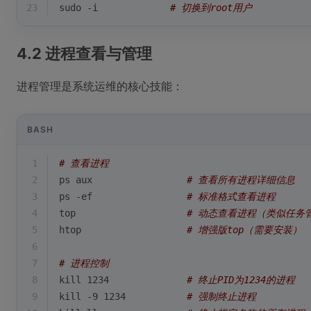
23
sudo -i             
# 切换到root用户
4.2 进程查看与管理
进程管理是系统运维的核心技能：
BASH
1
# 查看进程
2
ps aux                 
# 查看所有进程详细信息
3
ps -ef                 
# 标准格式查看进程
4
top                    
# 动态查看进程（类似任务
5
htop                   
# 增强版top（需要安装）
6
7
# 进程控制
8
kill
 1234              
# 终止PID为1234的进程
9
kill
 -9 1234           
# 强制终止进程