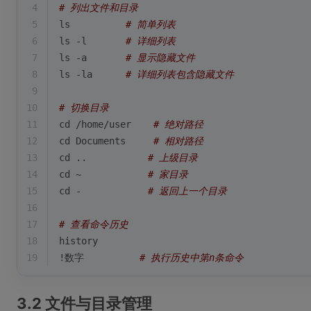
4
# 列出文件和目录
5
ls          
# 简单列表
6
ls -l       
# 详细列表
7
ls -a       
# 显示隐藏文件
8
ls -la      
# 详细列表包含隐藏文件
9
10
# 切换目录
11
cd
 /home/user    
# 绝对路径
12
cd
 Documents     
# 相对路径
13
cd
 ..           
# 上级目录
14
cd
 ~            
# 家目录
15
cd
 -            
# 返回上一个目录
16
17
# 查看命令历史
18
history
19
!数字          
# 执行历史中第n条命令
3.2 文件与目录管理