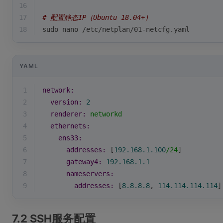
16
17
# 配置静态IP（Ubuntu 18.04+）
18
sudo nano /etc/netplan/01-netcfg.yaml
YAML
1
network:
2
version:
2
3
renderer:
networkd
4
ethernets:
5
ens33:
6
addresses:
 [
192.168
.1
.100
/24
]
7
gateway4:
192.168
.1
.1
8
nameservers:
9
addresses:
 [
8.8
.8
.8
, 
114.114
.114
.114
]
7.2 SSH服务配置