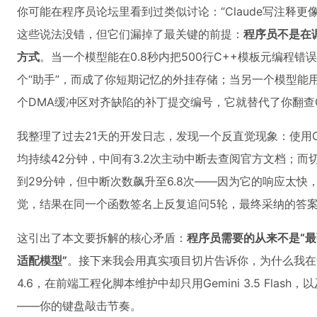
你可能在程序员论坛里看到过类似讨论：“Claude写注释更像人
这些说法没错，但它们漏掉了最关键的前提：
程序员不是在
方式
。当一个模型能在0.8秒内把500行C++模板元编程
个“助手”，而成了你短期记忆的外挂存储；当另一个模型能用自
个DMA缓冲区对齐缺陷的补丁提交编号，它就替代了你翻查G
我整理了过去21天的开发日志，发现一个反直觉现象：使用Clau
均持续42分钟，中间有3.2次主动中断去查阅官方文档；而切换到G
到29分钟，但中断次数飙升至6.8次——因为它的响应太快
觉，结果在同一个函数签名上反复追问5轮，最终采纳的答
这引出了本文要拆解的核心矛盾：
程序员需要的从来不是“最
适配模型”
。接下来我会用真实项目切片告诉你，为什么我在嵌入
4.6，在前端工程化脚本维护中却只用Gemini 3.5 Fla
——你的键盘敲击节奏。