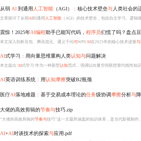
从弱
AI
到通用
人工智能
（AGI）
：
核心技术壁垒
与
人类社会的
文章探讨了从弱
AI
到通用
人工智能
（AGI）的技术壁垒，包括自主学习、逻辑推理和环境感知等方面的困
震惊！2025年
AI编程
助手已能写代码，
程序员
们慌了吗？盘点豆
本文深入剖析豆包、腾讯混元、通义千问
与
WPS
AI
在2025年的核心技术进展
与
AI
式学习
：
用向量思维重构人类
认知与
问题解决
本文提出‘
AI
式学习’作为一种新型
认知
范式，强调以向量空间联想替代线性知识积累、以动态上下文重组替代静态记忆存储、以跨域模式识别替代单点深度优先。通过
AI
英语训练系统
：
用
认知摩擦
突破B2瓶颈
医疗
AI
落地难题
：
基于交易成本理论的
任务
级协调
摩擦
分析
与
大佬的高效剪辑的
节奏与
技巧.zip
“大佬的高效剪辑的
节奏与
技巧”这一主题所涵盖的知识体系，是当代影视制作、新媒体内容创作及短视频工业化生产中极为关键且高度实践性的核心能力。它
AI
+
AI
对谈技术的探索
与
应用.pdf