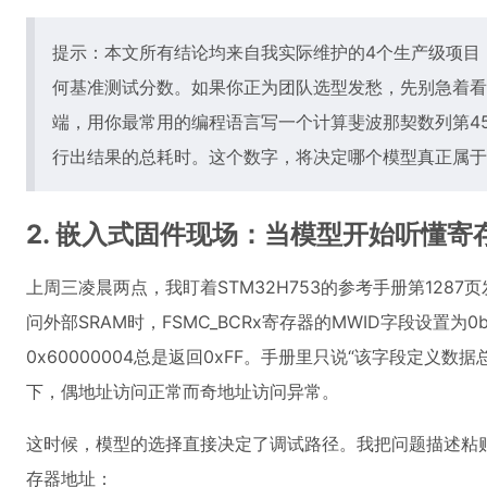
提示：本文所有结论均来自我实际维护的4个生产级项目
何基准测试分数。如果你正为团队选型发愁，先别急着看
端，用你最常用的编程语言写一个计算斐波那契数列第4
行出结果的总耗时。这个数字，将决定哪个模型真正属于
2. 嵌入式固件现场：当模型开始听懂
上周三凌晨两点，我盯着STM32H753的参考手册第128
问外部SRAM时，FSMC_BCRx寄存器的MWID字段设置为
0x60000004总是返回0xFF。手册里只说“该字段定义数
下，偶地址访问正常而奇地址访问异常。
这时候，模型的选择直接决定了调试路径。我把问题描述粘贴给Cl
存器地址：