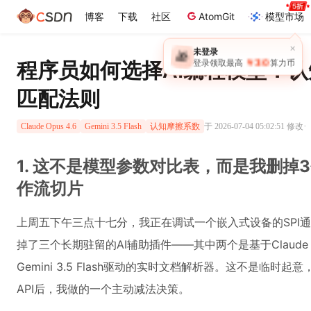
博客
下载
社区
AtomGit
模型市场
×
未登录
🎁
￥30
登录领取最高
算力币
程序员如何选择AI编程模型：
匹配法则
·
于 2026-07-04 05:02:51 修改
Claude Opus 4.6
Gemini 3.5 Flash
认知摩擦系数
1. 这不是模型参数对比表，而是我删掉
作流切片
上周五下午三点十七分，我正在调试一个嵌入式设备的SPI通
掉了三个长期驻留的AI辅助插件——其中两个是基于Claude 
Gemini 3.5 Flash驱动的实时文档解析器。这不是临
API后，我做的一个主动减法决策。