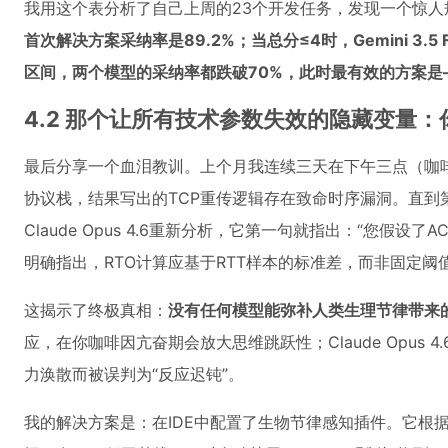
我用这个表分析了自己上周的23个开发任务，发现一个惊人
首次解决方案采纳率是89.2%；当总分≤4时，Gemini 3.5 
区间，两个模型的采纳率都跌破70%，此时最有效的方案是
4.2 那个让所有技术参数失效的隐藏变量
最后分享一个血泪教训。上个月我连续三天在下午三点（咖啡因峰值期
协议栈，结果写出的TCP重传逻辑存在致命时序漏洞。直到
Claude Opus 4.6重新分析，它第一句就指出：“您假设了A
明确指出，RTO计算应基于RTT样本的标准差，而非固定阈值
这揭示了终极真相：
没有任何模型能弥补人类生理节律带来
应，在你咖啡因亢奋期会放大思维跳跃性；Claude Opus
力涣散而被误判为“反应迟钝”。
我的解决方案是：在IDE中配置了生物节律感知插件。它根据我的