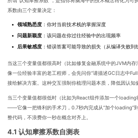
所谓“认知摩擦系数”，是指你将脑海中的技术概念转化为可
系数由三个变量决定：
领域熟悉度
：你对当前技术栈的掌握深度
问题新颖度
：该问题在你过往经验中的出现频率
后果敏感度
：错误答案可能导致的损失（从编译失败到
当这三个变量值都很高时（比如修复金融系统中的JVM内存泄漏），
像一位经验丰富的老工程师，会先问你“请描述GC日志中Ful
接给解决方案。这种交互强制你梳理问题本质，降低因认知
当三个变量值都很低时（比如为React组件添加一个loading状态
——它像一把锋利的手术刀，0.7秒内完成从“加个loading”到生成
整代码，不浪费你一秒在概念对齐上。
4.1 认知摩擦系数自测表