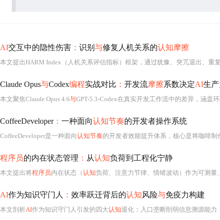
AI
交互中的隐性伤害
：
识别
与
修复人机关系的
认知摩擦
本文提出HARM Index（人机关系评估指标）框架，通过犹豫、突兀退出、重
Claude Opus
与
Codex
编程
实战对比
：
开发流
摩擦
系数决定
AI
生产
本文聚焦Claude Opus 4.6
与
GPT-5.3-Codex在真实开发工作流中的差异，涵盖环境部署（本地推理引擎vs VS Co
CoffeeDeveloper
：
一种面向
认知节奏
的开发者操作系统
CoffeeDeveloper是一种面向
认知节奏
的开发者效能提升体系，核心是将咖啡制
程序员
的内在状态管理
：
从
认知
负荷到工程化宁静
本文提出将
程序员
内在状态（
认知
负荷、注意力节律、情绪波动）作为可测量、可干预的工程
AI
作为知识守门人
：
效率跃迁背后的
认知
风险
与
免疫力构建
本文剖析
AI
作为知识守门人引发的四大
认知
退化
：
入口垄断削弱信息溯源能力，解码外包弱化逻辑推演能力，应用代劳断