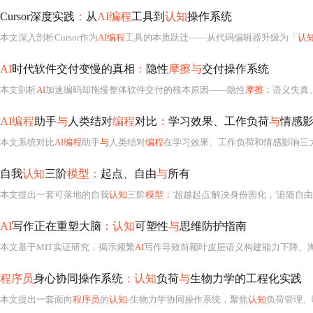
Cursor深度实践
：
从
AI编程
工具到
认知
操作系统
本文深入剖析Cursor作为
AI编程
工具的本质跃迁——从代码编辑器升级为「
认
AI
时代软件交付变慢的真相
：
隐性
摩擦与
交付操作系统
本文剖析
AI
加速编码却拖慢整体软件交付的根本原因——隐性
摩擦：
语义失真
AI编程
助手
与
人类结对
编程
对比
：
学习效果、工作负荷
与
情感
本文系统对比
AI编程
助手
与
人类结对
编程
在学习效果、工作负荷和情感影响三
自我
认知
三阶
模型：
起点、自由
与
所有
本文提出一套可落地的自我
认知
三阶
模型：
'超越起点'解决身份固化，'追随自由
AI
写作正在重塑大脑
：认知
可塑性
与
思维防护指南
本文基于MIT实证研究，揭示频繁
AI
写作导致前额叶皮层语义构建能力下降、海马体激活减
程序员
身心协同操作系统
：认知
负荷
与
生物力学的工程化实践
本文提出一套面向
程序员
的
认知
-生物力学协同操作系统，聚焦
认知
负荷管理、