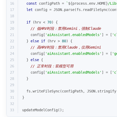
16
const
 configPath = 
`
${process.env.HOME}
/Lib
17
let
 config = 
JSON
.parse(fs.readFileSync(con
18
19
if
 (hrv < 
70
) {
20
// 低HRV时段：禁用Gemini，强制Claude
21
    config[
'aiAssistant.enabledModels'
] = [
'c
22
  } 
else
if
 (hrv > 
80
) {
23
// 高HRV时段：禁用Claude，仅用Gemini
24
    config[
'aiAssistant.enabledModels'
] = [
'g
25
  } 
else
 {
26
// 正常时段：双模型可用
27
    config[
'aiAssistant.enabledModels'
] = [
'c
28
  }
29
30
  fs.writeFileSync(configPath, 
JSON
.stringify
31
}
32
33
updateModelConfig();