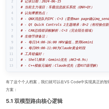
2
# 记录日期：2024-06-15
3
# 当前主力项目：车载信息娱乐系统（QNX+Qt）
4
# 认知摩擦热点：
5
# - QNX消息队列IPC：C=3（需查man page确认mq_s
6
# - Qt Quick Controls 2主题继承：B=2（有经验
7
# - CAN总线错误帧解析：C=3（完全陌生领域）
8
# 生物节律备注：
9
# - 每日14:00-16:00 HRV偏低，禁用Gemini
10
# - 每日09:00-11:00为Claude黄金时段
11
# 工具链偏好：
12
# - Shell脚本：Gemini优先（AKI=0.9s）
13
# - C++模板元编程：Claude优先（需AST级理解）
有了这个个人档案，我们就可以在VS Code中实现真正的
方案：
5.1 双模型路由核心逻辑