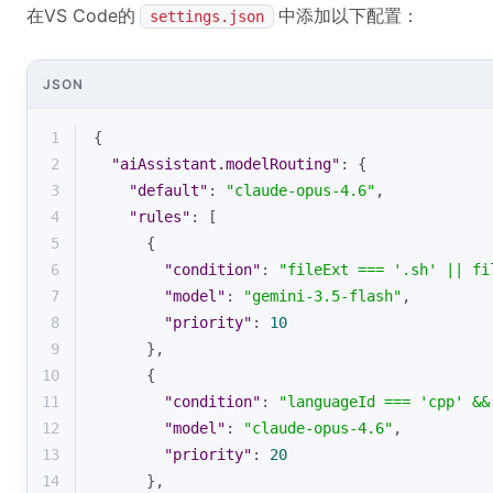
在VS Code的
中添加以下配置：
settings.json
JSON
1
{
2
"aiAssistant.modelRouting"
: {
3
"default"
: 
"claude-opus-4.6"
,
4
"rules"
: [
5
      {
6
"condition"
: 
"fileExt === '.sh' || fi
7
"model"
: 
"gemini-3.5-flash"
,
8
"priority"
: 
10
9
      },
10
      {
11
"condition"
: 
"languageId === 'cpp' &&
12
"model"
: 
"claude-opus-4.6"
,
13
"priority"
: 
20
14
      },