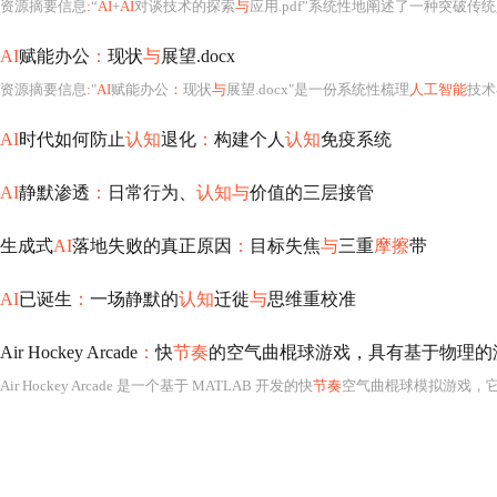
资源摘要信息
:
“
AI
+
AI
对谈技术的探索
与
应用.pdf”系统性地阐述了一种突破传统
AI
赋能办公
：
现状
与
展望.docx
资源摘要信息
:
"
AI
赋能办公
：
现状
与
展望.docx"是一份系统性梳理
人工智能
技术在现代组
AI
时代如何防止
认知
退化
：
构建个人
认知
免疫系统
AI
静默渗透
：
日常行为、
认知与
价值的三层接管
生成式
AI
落地失败的真正原因
：
目标失焦
与
三重
摩擦
带
AI
已诞生
：
一场静默的
认知
迁徙
与
思维重校准
Air Hockey Arcade
：
快
节奏
的空气曲棍球游戏，具有基于物理的
Air Hockey Arcade 是一个基于 MATLAB 开发的快
节奏
空气曲棍球模拟游戏，它不仅体现