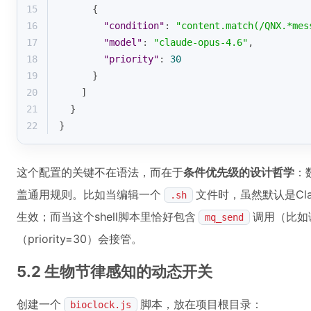
15
      {
16
"condition"
: 
"content.match(/QNX.*mes
17
"model"
: 
"claude-opus-4.6"
,
18
"priority"
: 
30
19
      }
20
    ]
21
  }
22
}
这个配置的关键不在语法，而在于
条件优先级的设计哲学
：
盖通用规则。比如当编辑一个
文件时，虽然默认是Claud
.sh
生效；而当这个shell脚本里恰好包含
调用（比如
mq_send
（priority=30）会接管。
5.2 生物节律感知的动态开关
创建一个
脚本，放在项目根目录：
bioclock.js