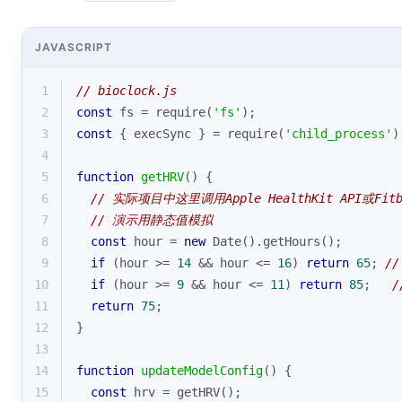
JAVASCRIPT
1
// bioclock.js
2
const
 fs = 
require
(
'fs'
);
3
const
 { execSync } = 
require
(
'child_process'
)
4
5
function
getHRV
(
) 
{
6
// 实际项目中这里调用Apple HealthKit API或Fitb
7
// 演示用静态值模拟
8
const
 hour = 
new
Date
().getHours();
9
if
 (hour >= 
14
 && hour <= 
16
) 
return
65
; 
//
10
if
 (hour >= 
9
 && hour <= 
11
) 
return
85
;   
/
11
return
75
;
12
}
13
14
function
updateModelConfig
(
) 
{
15
const
 hrv = getHRV();