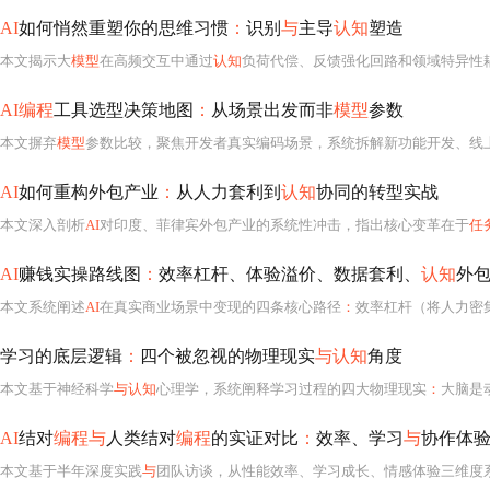
AI
如何悄然重塑你的思维习惯
：
识别
与
主导
认知
塑造
本文揭示大
模型
在高频交互中通过
认知
负荷代偿、反馈强化回路和领域特异性耦合，系统性
AI编程
工具选型决策地图
：
从场景出发而非
模型
参数
本文摒弃
模型
参数比较，聚焦开发者真实编码场景，系统拆解新功能开发、线上Bug修复、Le
AI
如何重构外包产业
：
从人力套利到
认知
协同的转型实战
本文深入剖析
AI
对印度、菲律宾外包产业的系统性冲击，指出核心变革在于
任
AI
赚钱实操路线图
：
效率杠杆、体验溢价、数据套利、
认知
外
本文系统阐述
AI
在真实商业场景中变现的四条核心路径
：
效率杠杆（将人力密集环节标准化
学习的底层逻辑
：
四个被忽视的物理现实
与认知
角度
本文基于神经科学
与认知
心理学，系统阐释学习过程的四大物理现实
：
大脑是动态湿地
AI
结对
编程与
人类结对
编程
的实证对比
：
效率、学习
与
协作体
本文基于半年深度实践
与
团队访谈，从性能效率、学习成长、情感体验三维度