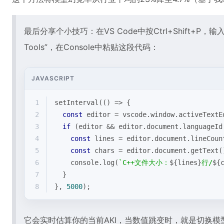
最后分享个小技巧：在VS Code中按Ctrl+Shift+P，输入“Deve
Tools”，在Console中粘贴这段代码：
JAVASCRIPT
1
setInterval
(
() =>
 {
2
const
 editor = vscode.window.activeTextE
3
if
 (editor && editor.document.languageId
4
const
 lines = editor.document.lineCoun
5
const
 chars = editor.document.getText(
6
console
.log(
`C++文件大小：
${lines}
行/
${
7
  }
8
}, 
5000
);
它会实时估算你的当前AKI，当数值跳变时，就是切换模