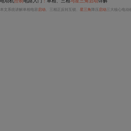
电动机
控制
电路入门
：
单相、三相
与星三角启动
详解
本文系统讲解单相电容
启动
、三相正反转互锁、
星三角
降压
启动
三大核心电动