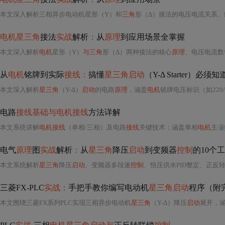
本文深入解析三相异步电动机星形（Y）和
三角
形（Δ）接法的电压电流关系、
电机星三角
接法
实战
解析
：
从
原理
到应用场景全掌握
本文深入解析
电机
星形（Y）
与三角
形（Δ）两种接法的核心
原理
、电压电流数
从
电机
铭牌到实际
接线：
搞懂
星三角启动
（Y-Δ Starter）必须
本文深入解析
星三角
（Y-Δ）
启动
的电路
原理
，涵盖
电机
铭牌电压标识（如220/
电路
接线基础与电机接线
方法详解
本文系统讲解
电机接线
（单相/三相）及电路
接线
关键技术
：
涵盖单相
电机
主/
电气
原理
图
实战
解析
：
从
星三角
降压
启动
到变频器
控制
的10个
本文系统解析
星三角
降压
启动
、变频器多段速
控制
、恒压供水PID整定、正反转互锁、信号抗干扰、安全继电器回路、伺服电子齿轮比计算
三菱FX-PLC
实战：
手把手教你编写电动机
星三角启动
程序（附
本文围绕三菱FX系列PLC实现三相异步电动机
星三角
（Y-Δ）降压
启动
展开，