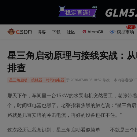
博客
下载
社区
AtomGit
模型市场
星三角启动原理与接线实战：从
排查
·
于 2026-07-08 05:18:52 修改
本内容遵循CC 
星三角启动
接触器
时间继电器
那天下午，车间里一台15kW的水泵电机突然罢工，老张带
个，时间继电器也黑了。老张指着焦黑的触点说：“星三角
路就是几百安培的冲击电流，再好的设备也扛不住。”
这次经历让我意识到，星三角启动看似简单——不就是三个