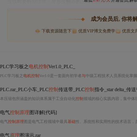
最低
0.47元/天
开通会员,解
接线时要特别注意：星形接触器的三对主触点分别短接电机
成为会员后, 你将
下载资源随意下
优质VIP博文免费学
优质文
PLC学习板之
电机控制
Ver1.0_PLC_
PLC学习板之
电机控制
Ver1.0是一套面向初学者
与
中级工程技术人员系统化掌
PLC.rar_PLC小车_PLC
控制
传送带_PLC
控制
指令_star delta_传送
本压缩包所涵盖的知识体系属于工业自动化
控制
领域的核心实践内容，集中体
电气
控制原理
图详解[代码]
电气
控制原理
图是电气工程领域中最具
基础
性、系统性和实用性的技术语言，
电气
原理
图演示.rar