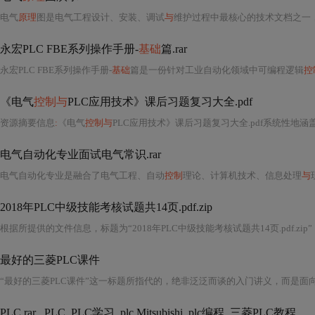
电气
原理
图是电气工程设计、安装、调试
与
维护过程中最核心的技术文档之一，它以标准化的图形符号和简
永宏PLC FBE系列操作手册-
基础
篇.rar
永宏PLC FBE系列操作手册-
基础
篇是一份针对工业自动化领域中可编程逻辑
控
《电气
控制与
PLC应用技术》课后习题复习大全.pdf
资源摘要信息
:
《电气
控制与
PLC应用技术》课后习题复习大全.pdf系统性地
电气自动化专业面试电气常识.rar
电气自动化专业是融合了电气工程、自动
控制
理论、计算机技术、信息处理
与
现
2018年PLC中级技能考核试题共14页.pdf.zip
根据所提供的文件信息，标题为“2018年PLC中级技能考核试题共14页.pdf.zip
最好的三菱PLC课件
“最好的三菱PLC课件”这一标题所指代的，绝非泛泛而谈的入门讲义，而是面
PLC.rar_ PLC_PLC学习_plc Mitsubishi_plc编程_三菱PLC教程