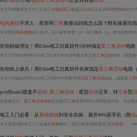
PLC
实战
-三相
电机星三角启动与
正反转联锁
控制
本文详细阐述基于PLC实现三相
电机星三角
减压
启动
及正反转联锁
控制
的技术
电机接线
不求人
：
星形和
三角
形接法到底怎么选？附实操避坑指
本文聚焦
电机接线
核心技术，深入解析星形（Y）
与三角
形（Δ）接法的物理结构、
告别枯燥理论！用ESim电工仿真软件5分钟搞定
星三角启动
电路
本文介绍如何利用ESim电工仿真软件快速构建并验证
星三角启动
电路，涵盖核
告别纸上谈兵！用ESim电工仿真软件在家搞定
星三角启动
电路
本文介绍如何利用ESim电工仿真软件构建并调试
星三角启动
电路，涵盖核心
原
pcie转sata3硬盘不
启动_星三角启动：
星型
启动
正常，转
三角
型
设备搬迁后，
星三角启动电机
在切换至
三角
形模式时出现异响且停转。经过检查发现，由于之前
电工入门必看
：
从
基础接线
到安全实操，避开90%新手坑（附
实
本文系统讲解电工入门必备的
基础
概念（电压/电流/线色规范/接地
原理
）、5种核心