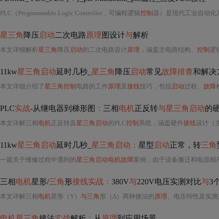
PLC（Programmable Logic Controller，可编程逻辑
控制
器）是现代工业自动化
星三角
降压
启动
二次电路
原理
图设计
与
解析
本文详细解析
星三角
降压
启动
的二次电路设计
原理
，涵盖主电路结构、
控制
逻辑
11kw
星三角启动
延时几秒_
星三角
降压
启动
常见
故障排查
和解决
本文详细介绍了
星三角控制
电路的工作
原理
及
接线
技巧，包括
启动
过程、
故障
PLC
实战
-从继电器到梯形图
：
三相
电机
正反转
与星三角启动
的
本文详解三相
电机
正反转及
星三角启动
的PLC
控制
系统，涵盖硬件
接线
设计（主电路
11kw
星三角启动
延时几秒_
星三角启动：
星型
启动
正常，转
三角
一篇关于维修过程中遇到的
星三角启动电机故障
案例，由于设备搬迁和电源相
三相
电机
星形/
三角
形
接线实战：
380V
与
220V电压实测对比
与
3
本文详解三相
电机
星形（Y）
与三角
形（Δ）两种接法的
原理
、电压特性及实测差异，
电机星三角
接法
实战
解析
：
从
原理
到应用场景