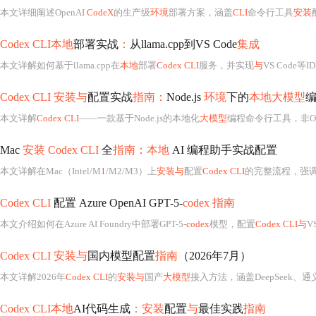
本文详细阐述OpenAI
CodeX
的生产级
环境
部署方案，涵盖
CLI
命令行工具
安装
Codex CLI本地
部署实战
：
从llama.cpp到VS Code
集成
本文详解如何基于llama.cpp在
本地
部署
Codex CLI
服务，并实现
与
VS Code等
Codex CLI 安装与
配置实战
指南：
Node.js
环境
下的
本地大模型
本文详解
Codex CLI
——一款基于Node.js的本地化
大模型
编程命令行工具，非O
Mac
安装 Codex CLI
全
指南：本地
AI 编程助手实战配置
本文详解在Mac（Intel/M
1
/M2/M3）上
安装与
配置
Codex CLI
的完整流程，强
Codex CLI
配置 Azure OpenAI GPT-5-
codex 指南
本文介绍如何在Azure AI Foundry中部署GPT-5-
codex
模型，配置
Codex CLI与
V
Codex CLI 安装与
国内模型配置
指南
（2026年7月）
本文详解2026年
Codex CLI
的
安装与
国产
大模型
接入方法，涵盖DeepSeek、
Codex CLI本地
AI代码生成
：安装
配置
与
最佳实践
指南