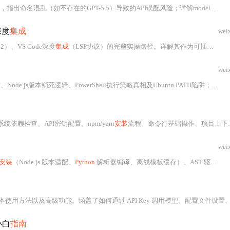
段大小写敏感、context window物理限制（最大256K tokens）、Session Token静默限流等核心配置陷阱；提供Zsh智能路由、Docker固化CI/CD、Prometheus成本监控等生产级实践方案，并涵盖Ubuntu/Windows
深度
集成
wei
n2）、VS Code深度
集成
（LSP协议）的完整实操路径。详解其作为可插拔AI代码协议层的本质，区别于Copilot；覆盖技能模式（Skill Mode）配置、中文提示词工程、
wei
死逻辑、PowerShell执行策略真相及Ubuntu PATH陷阱；详解config.toml七层配置体系
依赖检查、API密钥配置、npm/yarn
安装
流程、命令行基础操作、项目上下文理解、批量重构、构建工具
wei
安装
（Node.js 版本适配、
Python
解析器编译、离线模板缓存）、AST 驱动的离线代码理解机制、
及高级功能。涵盖了如何通过 API Key 调用模型、配置文件设置、图像输入支持等内容，并提供了 LeetCode 算法题和 PyTorch 稀疏自编码器的实战示例
小白
指南