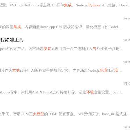
配置、VS Code/JetBrains等主流IDE插件
集成
、Node.js/
Python
SDK对接、Docker安全沙箱构建及GitHub Actions自动化CI/CD流水线
wei
IDE的深度
集成
。内容涵盖llama.cpp CPU版极简编译、量化模型（如CodeLlama-
1
编程终端工具
wei
penAI官方产品。内容涵盖
安装
原理（跨平台二进制注入
与
Shell钩子注册）、Node.js
wei
调其作为
本地
命令行AI编程助手的核心定位。内容涵盖Node.js
环境
规范
安装
、n
领
SCode插件，并利用AGENTS.md进行持续引导。涵盖
环境
变量设置、config.toml配置及GitHub Actions自动化
通义千问、智谱GLM三
大模型
的TOML配置要点、API密钥获取、base_url格式规范及网络合规实践；支持openai-compatible接口标准，实现低延迟终端AI交互；同时介绍多模型切换、
wei