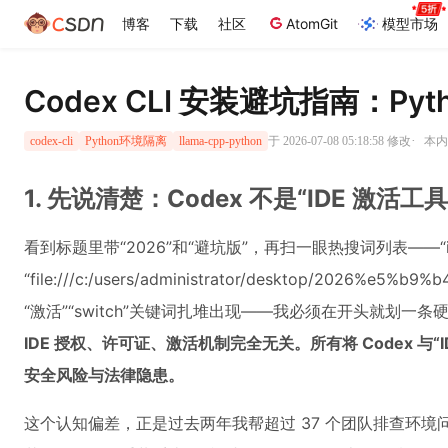
博客
下载
社区
AtomGit
模型市场
Codex CLI 安装避坑指南：P
·
于 2026-07-08 05:18:58 修改
本内
codex-cli
Python环境隔离
llama-cpp-python
1. 先说清楚：Codex 不是“IDE 激活工具
看到标题里带“2026”和“避坑版”，再扫一眼热搜词列表——“idea激活
“file:///c:/users/administrator/desktop/20
“激活”“switch”关键词扎堆出现——我必须在开头就划一条
IDE 授权、许可证、激活机制完全无关。所有将 Codex 与“
安全风险与法律隐患。
这个认知偏差，正是过去两年我帮超过 37 个团队排查环境