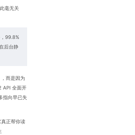
 与此毫无关
，99.8%
会在后台静
4），而是因为
 API 全面开
大多指向早已失
它真正帮你读
生