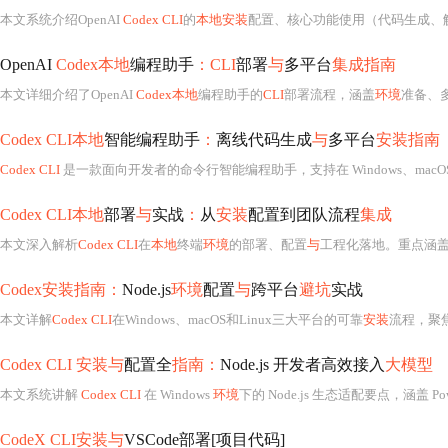
本文系统介绍OpenAI
Codex CLI
的
本地安装
配置、核心功能使用（代码生成、解释、
OpenAI
Codex本地
编程助手
：CLI
部署
与
多平台
集成指南
本文详细介绍了OpenAI
Codex本地
编程助手的
CLI
部署流程，涵盖
环境
准备、
Codex CLI本地
智能编程助手
：
离线代码生成
与
多平台
安装指南
Codex CLI
是一款面向开发者的命令行智能编程助手，支持在 Windows、macOS 和
Codex CLI本地
部署
与
实战
：
从
安装
配置到团队流程
集成
本文深入解析
Codex CLI
在
本地
终端
环境
的部署、配置
与
工程化落地。重点涵盖
Codex安装指南：
Node.js
环境
配置
与
跨平台
避坑
实战
本文详解
Codex CLI
在Windows、macOS和Linux三大平台的可靠
安装
流程，聚焦N
Codex CLI 安装与
配置全
指南：
Node.js 开发者高效接入
大模型
本文系统讲解
Codex CLI
在 Windows
环境
下的 Node.js 生态适配要点，涵盖 Po
CodeX CLI安装与
VSCode部署[项目代码]