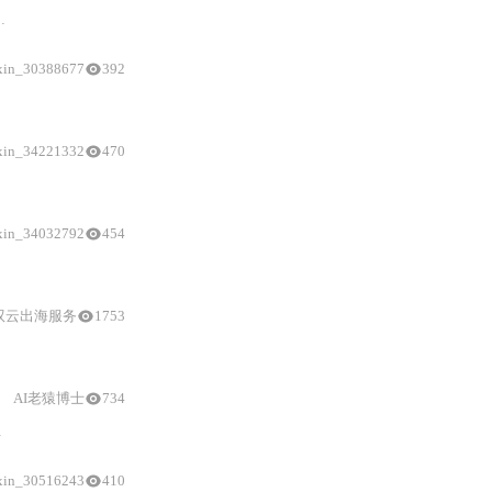
集成
，强调API密钥管理、
xin_30388677
392
.3B-Q4_K_M）准备、
CLI
工具（Rust/Cargo版优先）
安装避坑
、服务监听配置（--
xin_34221332
470
环境
适配（SIP权限绕过、PowerShell执行策略）、关键配置（API
xin_34032792
454
pm全局部署、Ollama等OpenAI兼容
本地
模型服务的endpoint配置、Shell脚本重
驭云出海服务
1753
集成
，助力开发者高效使用Azure OpenAI服务
AI老猿博士
734
xin_30516243
410