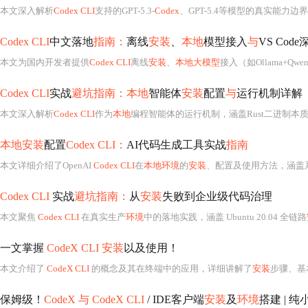
本文深入解析
Codex CLI
支持的GPT-5.3-
Codex
、GPT-5.4等模型的真实能力边界，指出命名混乱（如不存在的GPT-5.5）导致的API误配风险；详解model字
Codex CLI
中文落地
指南：
离线
安装
、
本地
模型接入
与
VS Code
本文为国内开发者提供
Codex CLI
离线
安装
、
本地大模型
接入（如Ollama+Qwe
Codex CLI
实战
避坑指南：本地
智能体
安装
配置
与
运行机制详解
本文深入解析
Codex CLI
作为
本地
编程智能体的运行机制，涵盖Rust二进制本质、Node.js版本锁
本地安装
配置
Codex CLI：
AI代码生成工具实战
指南
本文详细介绍了OpenAI
Codex CLI
在
本地环境
的
安装
、配置及使用方法，涵盖系统
Codex CLI
实战
避坑指南：
从
安装
失败到企业级代码治理
本文聚焦
Codex CLI
在真实生产
环境
中的落地实践，涵盖 Ubuntu 20.04 全链路
一文掌握
CodeX CLI 安装
以及使用！
本文介绍了
CodeX CLI
的概念及其在终端中的应用，详细讲解了
安装
步骤、基本使用方法以
保姆级！
CodeX 与 CodeX CLI
/ IDE客户端
安装
及
环境
搭建 | 纯