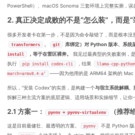
PowerShell）、macOS Sonoma 三套环境上完整实测，
2. 真正决定成败的不是“怎么装”，而是“
很多开发者卡在第一步，不是因为命令敲错了，而是根本没
、
库绑定）对 Python 版本、系
transformers
git
，等于在雷区裸奔。
我见过最典型的失败案例，是一位杭州
install
执行
，结果
pip install codex-cli
llama-cpp-pytho
——因为他用的是 ARM64 架构的 Mac Mi
march=armv8.4-a’
所以，“安装 Codex”的实质，是构建一个
与宿主系统解耦、版
拆解三种主流方案的底层逻辑、适用场景和实操细节，让你
2.1 方案一：
（推荐给 
pyenv + pyenv-virtualenv
这是目前最健壮、最透明的方案。
不是 Pytho
pyenv