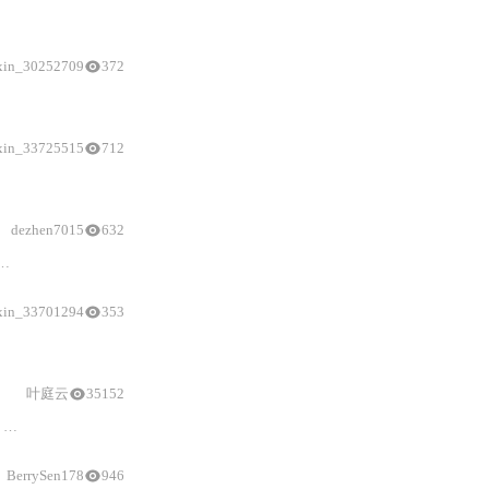
xin_30252709
372
xin_33725515
712
与
agents.md能力注册机制；提供Mac M
1
/M2、Wind
dezhen7015
632
集成
等关键技术环节，并强调提示词工程、代码
xin_33701294
353
本地
模型适配器设计、可编程输出（JSON/diff 模式），以
叶庭云
35152
。
BerrySen178
946