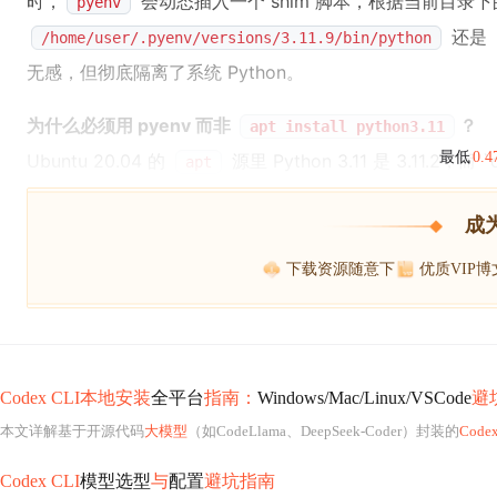
时，
会动态插入一个 shim 脚本，根据当前目录
pyenv
还是
/home/user/.pyenv/versions/3.11.9/bin/python
无感，但彻底隔离了系统 Python。
为什么必须用 pyenv 而非
？
apt install python3.11
最低
0.
Ubuntu 20.04 的
源里 Python 3.11 是 3.11.2，而 `c
apt
成
下载资源随意下
优质VIP
Codex CLI本地安装
全平台
指南：
Windows/Mac/Linux/VSCode
避
本文详解基于开源代码
大模型
（如CodeLlama、DeepSeek-Coder）封装的
Codex
Codex CLI
模型选型
与
配置
避坑指南