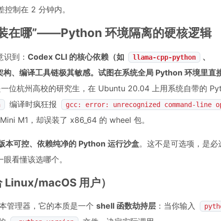
误差控制在 2 分钟内。
装在哪”——Python 环境隔离的硬核逻辑
意识到：
Codex CLI 的核心依赖（如
、
llama-cpp-python
统架构、编译工具链极其敏感。试图在系统全局 Python 环境里直
高校的研究生，在 Ubuntu 20.04 上用系统自带的 Python
编译时疯狂报
n
gcc: error: unrecognized command-line o
ni M1，却误装了 x86_64 的 wheel 包。
本可控、依赖纯净的 Python 运行沙盒
。这不是可选项，是必
一眼看懂该选哪个。
Linux/macOS 用户）
n 版本管理器，它的本质是一个
shell 函数劫持层
：当你输入
pyth