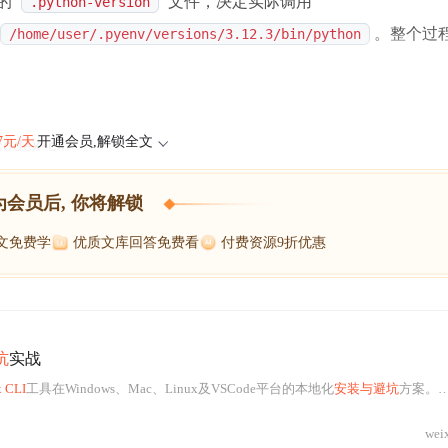
下的
文件，决定实际调用
.python-version
。整个过
/home/user/.pyenv/versions/3.12.3/bin/python
47元/天
开通会员,解锁全文
odex-cli
为会员后, 你将解锁
博文免费学
优质文库回答免费看
付费资源9折优惠
坑
实战
 CLI
工具在Windows、Mac、Linux及VSCode平台的本地化
安装与避坑
方案。重点覆盖签名拦截、架构兼容（x86_64/arm64）、
wei