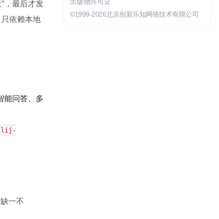
出版物许可证
区版”，最后才发
©1999-2026北京创新乐知网络技术有限公司
，只依赖本地
库智能问答、多
llij-
者缺一不