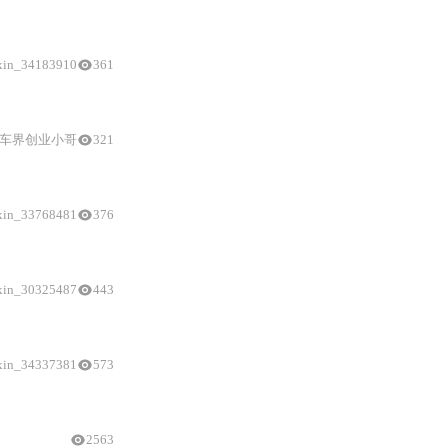
环境
安全实践。
xin_34183910
361
车界创业小哥
321
codex
），无需联网或云端 API。其核心依赖
Python
3.10+、PyTor
xin_33768481
376
后稳定性依赖的权限管理、网络代理
与
虚拟
环境
配置，终端使用中易忽略的工
xin_30325487
443
xin_34337381
573
2563