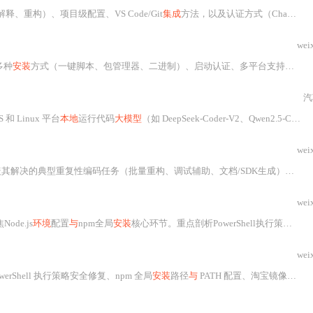
重构）、项目级配置、VS Code/Git
集成
方法，以及认证方式（ChatGPT账户或API Key）、常见故障排查（网络、权限、登录）和生产
wei
多种
安装
方式（一键脚本、包管理器、二进制）、启动认证、多平台支持（macOS/Linux/Windows）、功能测试（代码生成、多语言、上下文理解）、编辑器
汽
 Linux 平台
本地
运行代码
大模型
（如 DeepSeek-Coder-V2、Qwen2.5-Coder、Phi-3.5-mini-
wei
其解决的典型重复性编码任务（批量重构、调试辅助、文档/SDK生成），
安装
wei
ode.js
环境
配置
与
npm全局
安装
核心环节。重点剖析PowerShell执行策略、macOS权限陷阱、Linux系统包陈旧等典型问题，并提供nvm管理、国内镜像源配置、用户级全局目录迁移等安全加固方案。内容覆盖依赖链原理、零报错实操步骤及
wei
werShell 执行策略安全修复、npm 全局
安装
路径
与
PATH 配置、淘宝镜像兼容性规避、OpenAI API Key 的三种安全注入方式，以及对接 DeepSeek 等 OpenAI 兼容服务端点的配置方法。强调