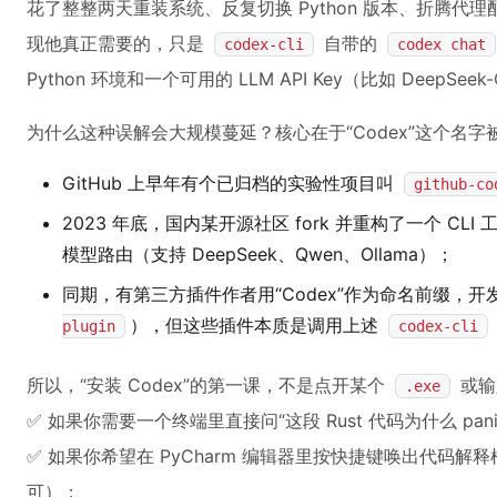
花了整整两天重装系统、反复切换 Python 版本、折腾代理配置，
现他真正需要的，只是
自带的
codex-cli
codex chat
Python 环境和一个可用的 LLM API Key（比如 DeepSeek
为什么这种误解会大规模蔓延？核心在于“Codex”这个名
GitHub 上早年有个已归档的实验性项目叫
github-co
2023 年底，国内某开源社区 fork 并重构了一个 CLI
模型路由（支持 DeepSeek、Qwen、Ollama）；
同期，有第三方插件作者用“Codex”作为命名前缀，开发了 VS
），但这些插件本质是调用上述
plugin
codex-cli
所以，“安装 Codex”的第一课，不是点开某个
或输
.exe
✅ 如果你需要一个终端里直接问“这段 Rust 代码为什么 pa
✅ 如果你希望在 PyCharm 编辑器里按快捷键唤出代码解释
可）；