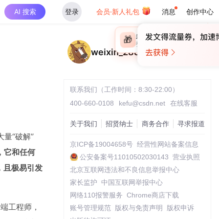
AI 搜索
登录
会员·新人礼包
消息
创作中心
×
未登录
🎁
￥30
登录领取最高
算力币
weixin_28829629
联系我们（工作时间：8:30-22:00）
400-660-0108
kefu@csdn.net
在线客服
关于我们
招贤纳士
商务合作
寻求报道
有大量“破解”
京ICP备19004658号
经营性网站备案信息
，它和任何
公安备案号11010502030143
营业执照
的，且极易引发
北京互联网违法和不良信息举报中心
家长监护
中国互联网举报中心
网络110报警服务
Chrome商店下载
后端工程师，
账号管理规范
版权与免责声明
版权申诉