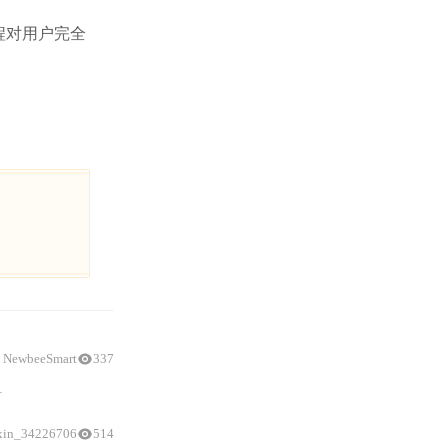
程对用户完全
NewbeeSmart
337
Python环境隔离
、中文路径编码
xin_34226706
514