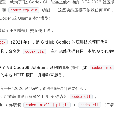
就为了“让 Codex CLI 能连上他本地的 IDEA 2026 社
和
功能——这些功能压根不依赖任何 IDE
codex explain
-Coder 或 Ollama 本地模型）。
字被多个不相关项目交叉使用过：
（2021 年），是 GitHub Copilot 的底层技术预研代号；
dex
 工具，命名为
，主打离线代码解释、本地 Git 仓
codex-cli
 Code 和 JetBrains 系列的 IDE 插件（如
codex-inte
的本地 HTTP 接口，并非独立服务。
入一串“2026 激活码”，而是明确你到底要什么：
nic？”并获得逐行解释的工具 → 你该装
；
codex-cli
框 → 你该装
+
（二
codex-intellij-plugin
codex-cli