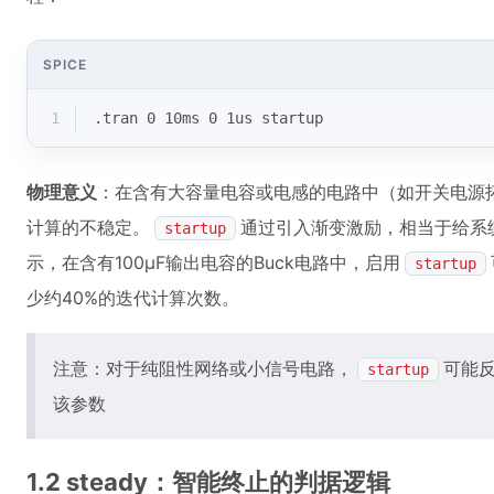
1
.tran 0 10ms 0 1us startup
物理意义
：在含有大容量电容或电感的电路中（如开关电源
计算的不稳定。
通过引入渐变激励，相当于给系
startup
示，在含有100μF输出电容的Buck电路中，启用
startup
少约40%的迭代计算次数。
注意：对于纯阻性网络或小信号电路，
可能
startup
该参数
1.2 steady：智能终止的判据逻辑
参数使仿真器能够自动检测系统稳态并提前终止
steady
监测窗口期
（默认最后10%仿真时长）