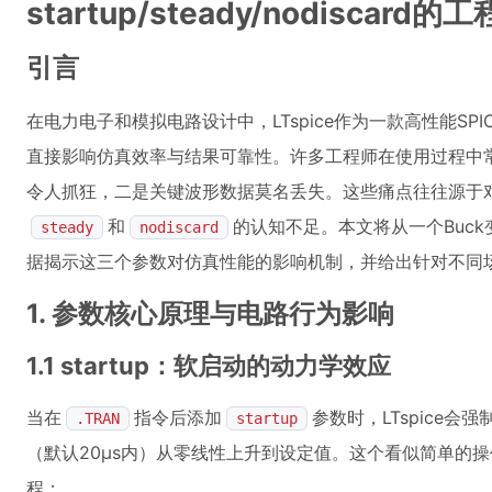
在电力电子和模拟电路设计中，LTspice作为一款高性能SP
直接影响仿真效率与结果可靠性。许多工程师在使用过程中
令人抓狂，二是关键波形数据莫名丢失。这些痛点往往源于
和
的认知不足。本文将从一个Buc
steady
nodiscard
据揭示这三个参数对仿真性能的影响机制，并给出针对不同
1. 参数核心原理与电路行为影响
1.1 startup：软启动的动力学效应
当在
指令后添加
参数时，LTspice
.TRAN
startup
（默认20μs内）从零线性上升到设定值。这个看似简单的
程：
SPICE