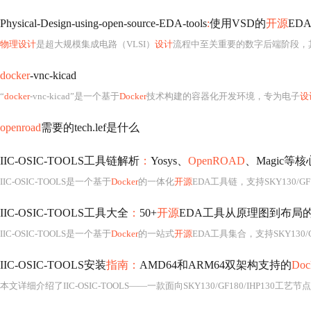
Physical-Design-using-open-source-EDA-tools
:
使用VSD的
开源
ED
物理设计
是超大规模集成电路（VLSI）
设计
流程中至关重要的数字后端阶段，其核心目标是将经过逻辑综合生成的门级网表（Gate-leve
docker
-vnc-kicad
“
docker
-vnc-kicad”是一个基于
Docker
技术构建的容器化开发环境，专为电子
设
openroad
需要的tech.lef是什么
IIC-OSIC-TOOLS工具链解析
：
Yosys、
OpenROAD
、Magic等
IIC-OSIC-TOOLS是一个基于
Docker
的一体化
开源
EDA工具链，支持SKY130/GF180/IHP
IIC-OSIC-TOOLS工具大全
：
50+
开源
EDA工具从原理图到布局
IIC-OSIC-TOOLS是一个基于
Docker
的一站式
开源
EDA工具集合，支持SKY130/G
IIC-OSIC-TOOLS安装
指南：
AMD64和ARM64双架构支持的
Doc
本文详细介绍了IIC-OSIC-TOOLS——一款面向SKY130/GF180/IHP130工艺节