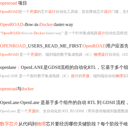
openroad
项目
OpenROAD
是一个
开源
的芯片
设计
自动化工具链，旨在降低芯片
设计
门槛，支
OpenROAD
-flow-in-
Docker
-faster-way
“
OpenROAD
-flow-in-
Docker
-faster-way” 是一个针对集成电路
设计
自动化流程优
OPENROAD
_USERS_READ_ME_FIRST
:OpenROAD
用户应首
OpenROAD
是一个
开源
的、端到端的数字集成电路（IC）
物理设计
自动化（EDA）工具链，由加州大学圣地亚哥分
openlane
：
OpenLANE是GDSII流程的自动化RTL，它基于多
OpenLANE 是一个面向数字集成电路（IC）
设计
的
开源
、端到端自动化
物理
实
openroad
与
docker
OpenLane
:
OpenLane 是基于多个组件的自动 RTL 到 GDSII 流
OpenLane 是一个
开源
的、全自动化的 RTL 到 GDSII（寄存器传输级到版图数据
数字芯片
从代码到
物理
芯片要经历哪些关键阶段？每个阶段干啥