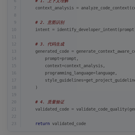
6
# 1. 上下文理解
7
    context_analysis = analyze_code_context(c
8
9
# 2. 意图识别
10
    intent = identify_developer_intent(prompt
11
12
# 3. 代码生成
13
    generated_code = generate_context_aware_c
14
        prompt=prompt,
15
        context=context_analysis,
16
        programming_language=language,
17
        style_guidelines=get_project_guidelin
18
    )
19
20
# 4. 质量验证
21
    validated_code = validate_code_quality(ge
22
23
return
 validated_code