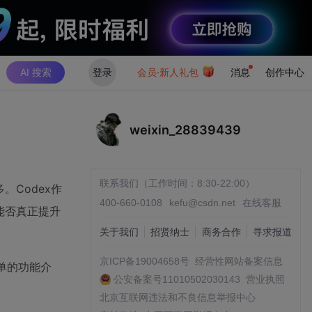
AI 搜索
登录
会员·新人礼包
消息
创作中心
weixin_28839439
联系我们（工作时间：8:30-22:00）
Codex作
400-660-0108
kefu@csdn.net
在线客服
能否真正提升
关于我们
招贤纳士
商务合作
寻求报道
京ICP备19004658号
经营性网站备案信息
单的功能介
公安备案号11010502030143
营业执照
。
北京互联网违法和不良信息举报中心