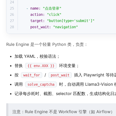
24
25
-
name:
"点击登录"
26
action:
"click"
27
target:
"button[type='submit']"
28
post_wait:
"navigation"
Rule Engine 是一个轻量 Python 类，负责：
加载 YAML，校验语法；
替换
环境变量；
{{ env.XXX }}
按
/
插入 Playwright 等
wait_for
post_wait
调用
时，自动调用 Llama3-Vision
solve_captcha
记录每步耗时、截图、selector 匹配数，生成结构化日
注意：Rule Engine 不是 Workflow 引擎（如 Ai