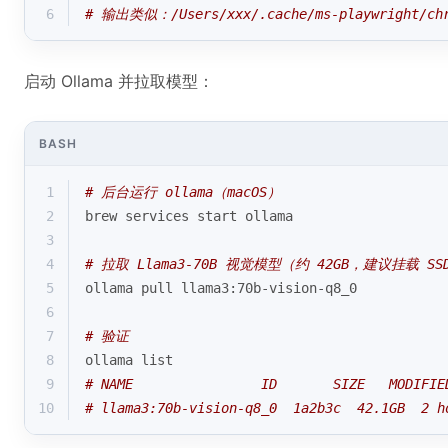
6
# 输出类似：/Users/xxx/.cache/ms-playwright/chr
启动 Ollama 并拉取模型：
BASH
1
# 后台运行 ollama（macOS）
2
brew services start ollama
3
4
# 拉取 Llama3-70B 视觉模型（约 42GB，建议挂载 SS
5
ollama pull llama3:70b-vision-q8_0
6
7
# 验证
8
ollama list
9
# NAME                ID       SIZE   MODIFIE
10
# llama3:70b-vision-q8_0  1a2b3c  42.1GB  2 h