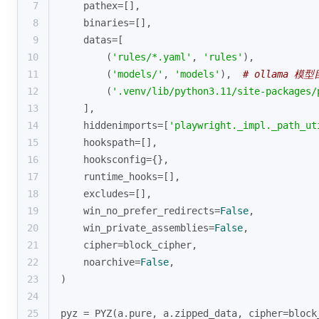
7
    pathex=[],
8
    binaries=[],
9
    datas=[
10
        (
'rules/*.yaml'
, 
'rules'
),
11
        (
'models/'
, 
'models'
),  
# ollama 模
12
        (
'.venv/lib/python3.11/site-packages/
13
    ],
14
    hiddenimports=[
'playwright._impl._path_ut
15
    hookspath=[],
16
    hooksconfig={},
17
    runtime_hooks=[],
18
    excludes=[],
19
    win_no_prefer_redirects=
False
,
20
    win_private_assemblies=
False
,
21
    cipher=block_cipher,
22
    noarchive=
False
,
23
)
24
25
pyz = PYZ(a.pure, a.zipped_data, cipher=block