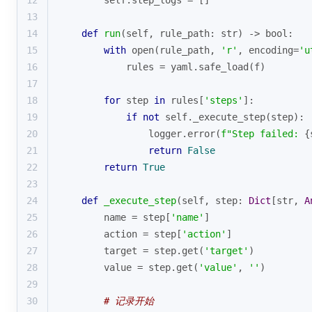
12
        self.step_logs = []
13
14
def
run
(
self, rule_path: 
str
) -> 
bool
:
15
with
open
(rule_path, 
'r'
, encoding=
'u
16
            rules = yaml.safe_load(f)
17
18
for
 step 
in
 rules[
'steps'
]:
19
if
not
 self._execute_step(step):
20
                logger.error(
f"Step failed: 
{
21
return
False
22
return
True
23
24
def
_execute_step
(
self, step: 
Dict
[
str
, 
A
25
        name = step[
'name'
]
26
        action = step[
'action'
]
27
        target = step.get(
'target'
)
28
        value = step.get(
'value'
, 
''
)
29
30
# 记录开始