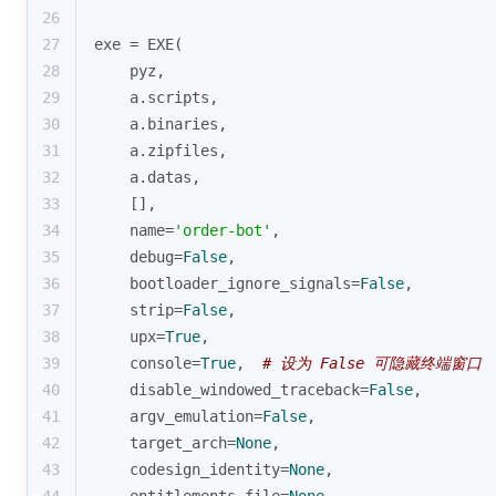
26
27
exe = EXE(
28
    pyz,
29
    a.scripts,
30
    a.binaries,
31
    a.zipfiles,
32
    a.datas,
33
    [],
34
    name=
'order-bot'
,
35
    debug=
False
,
36
    bootloader_ignore_signals=
False
,
37
    strip=
False
,
38
    upx=
True
,
39
    console=
True
,  
# 设为 False 可隐藏终端窗口
40
    disable_windowed_traceback=
False
,
41
    argv_emulation=
False
,
42
    target_arch=
None
,
43
    codesign_identity=
None
,