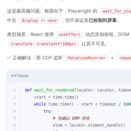
这是最高频问题。根源在于：Playwright 的
wait_for_sta
中且
，但不保证其
已绘制到屏幕
。
display != none
典型场景：React 使用
动态添加按钮，DOM 
useEffect
让其不可见。
transform: translateY(100px)
✅ 正确解法：用 CDP 监听
+
MutationObserver
reque
PYTHON
1
def
wait_for_rendered
(
locator: Locator, timeo
2
    start = time.time()
3
while
 time.time() - start < timeout / 
100
4
try
:
5
# 先确认 DOM 存在
6
            elem = locator.element_handle()