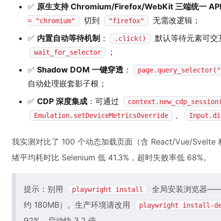
✅
原生支持 Chromium/Firefox/WebKit 三端统一 AP
切到
无需改逻辑；
= "chromium"
"firefox"
✅
内置自动等待机制
：
默认等待元素可交
.click()
；
wait_for_selector
✅
Shadow DOM 一键穿透
：
page.query_selector("
自动处理嵌套影子根；
✅
CDP 深度集成
：可通过
context.new_cdp_session
、
Emulation.setDeviceMetricsOverride
Input.di
我实测对比了 100 个动态加载页面（含 React/Vue/Svelte 
绪平均耗时比 Selenium 低 41.3%，超时失败率低 68%。
提示：别用
全局安装浏览器——它
playwright install
约 180MB）。生产环境请改用
playwright install-d
92%，启动快 3.2 倍。