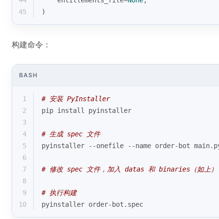
44
    entitlements_file=
None
,
45
)
构建命令：
BASH
1
# 安装 PyInstaller
2
pip install pyinstaller
3
4
# 生成 spec 文件
5
pyinstaller --onefile --name order-bot main.p
6
7
# 修改 spec 文件，加入 datas 和 binaries（如上）
8
9
# 执行构建
10
pyinstaller order-bot.spec