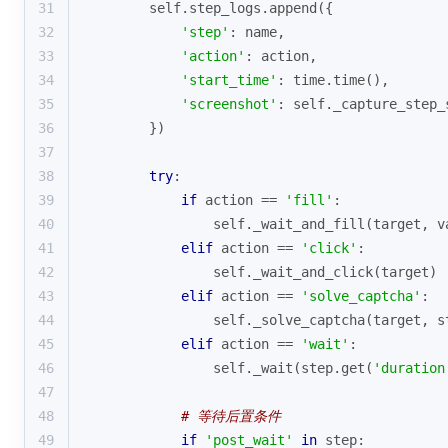
31
        self.step_logs.append({
32
'step'
: name,
33
'action'
: action,
34
'start_time'
: time.time(),
35
'screenshot'
: self._capture_step_
36
        })
37
38
try
:
39
if
 action == 
'fill'
:
40
                self._wait_and_fill(target, v
41
elif
 action == 
'click'
:
42
                self._wait_and_click(target)
43
elif
 action == 
'solve_captcha'
:
44
                self._solve_captcha(target, s
45
elif
 action == 
'wait'
:
46
                self._wait(step.get(
'duration
47
48
# 等待后置条件
49
if
'post_wait'
in
 step: