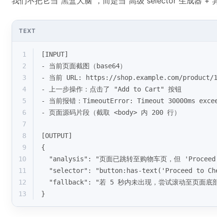
我们不把它当“黑盒大脑”，而是当“高级 selector 生成器 
TEXT
1
[INPUT]
2
- 当前页面截图（base64）
3
- 当前 URL: https://shop.example.com/product/1
4
- 上一步操作：点击了 "Add to Cart" 按钮
5
- 当前报错：TimeoutError: Timeout 30000ms exce
6
- 页面源码片段（截取 <body> 内 200 行）
7
8
[OUTPUT]
9
{
10
  "analysis": "页面已跳转至购物车页，但 'Proceed
11
  "selector": "button:has-text('Proceed to Ch
12
  "fallback": "若 5 秒内未出现，尝试滚动至页面底
13
}