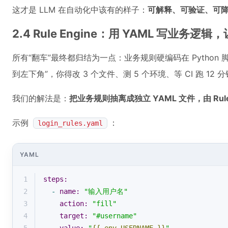
这才是 LLM 在自动化中该有的样子：
可解释、可验证、可
2.4 Rule Engine：用 YAML 写业务
所有“翻车”最终都归结为一点：业务规则硬编码在 Python
到左下角”，你得改 3 个文件、测 5 个环境、等 CI 跑 12 
我们的解法是：
把业务规则抽离成独立 YAML 文件，由 Rule 
示例
：
login_rules.yaml
YAML
1
steps:
2
-
name:
"输入用户名"
3
action:
"fill"
4
target:
"#username"