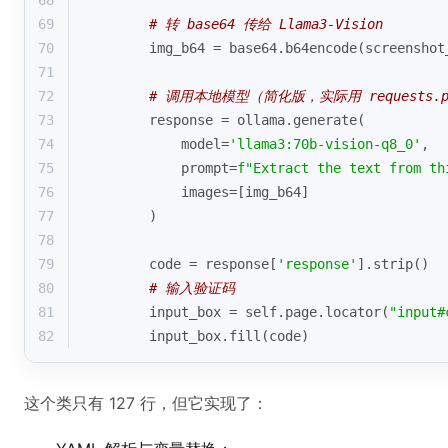
68
69
# 转 base64 传给 Llama3-Vision
70
        img_b64 = base64.b64encode(screenshot
71
72
# 调用本地模型（简化版，实际用 requests.post 
73
        response = ollama.generate(
74
            model=
'llama3:70b-vision-q8_0'
,
75
            prompt=
f"Extract the text from th
76
            images=[img_b64]
77
        )
78
79
        code = response[
'response'
].strip()
80
# 输入验证码
81
        input_box = self.page.locator(
"input#
82
        input_box.fill(code)
这个类只有 127 行，但它实现了：