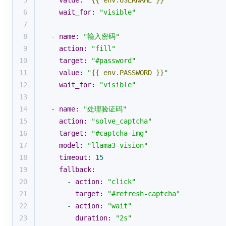
5
value:
"
{{ env.USERNAME }}
"
6
wait_for:
"visible"
7
8
-
name:
"输入密码"
9
action:
"fill"
10
target:
"#password"
11
value:
"
{{ env.PASSWORD }}
"
12
wait_for:
"visible"
13
14
-
name:
"处理验证码"
15
action:
"solve_captcha"
16
target:
"#captcha-img"
17
model:
"llama3-vision"
18
timeout:
15
19
fallback:
20
-
action:
"click"
21
target:
"#refresh-captcha"
22
-
action:
"wait"
23
duration:
"2s"