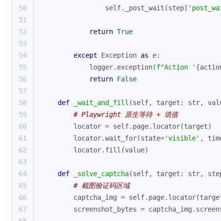
50
                self._post_wait(step[
'post_wa
51
52
return
True
53
54
except
 Exception 
as
 e:
55
            logger.exception(
f"Action '
{actio
56
return
False
57
58
def
_wait_and_fill
(
self, target: 
str
, val
59
# Playwright 原生等待 + 填值
60
        locator = self.page.locator(target)
61
        locator.wait_for(state=
'visible'
, tim
62
        locator.fill(value)
63
64
def
_solve_captcha
(
self, target: 
str
, ste
65
# 截图验证码区域
66
        captcha_img = self.page.locator(targe
67
        screenshot_bytes = captcha_img.screen