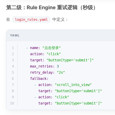
第二级：Rule Engine 重试逻辑（秒级）
在
中定义：
login_rules.yaml
YAML
1
-
name:
"点击登录"
2
action:
"click"
3
target:
"button[type='submit']"
4
max_retries:
3
5
retry_delay:
"2s"
6
fallback:
7
-
action:
"scroll_into_view"
8
target:
"button[type='submit']"
9
-
action:
"click"
10
target:
"button[type='submit']"