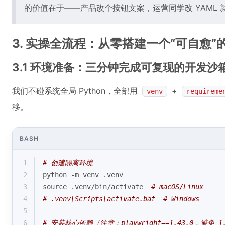
的价值在于——产品改个按钮文案，运营同学改 YAML
3. 实操全流程：从零搭建一个“可自愈
3.1 环境准备：三分钟完成可复现的开发沙
我们不碰系统全局 Python，全部用
+
venv
requireme
移。
BASH
1
# 创建隔离环境
2
python -m venv .venv
3
source
 .venv/bin/activate  
# macOS/Linux
4
# .venv\Scripts\activate.bat  # Windows
5
6
# 安装核心依赖（注意：playwright==1.43.0，避免 1