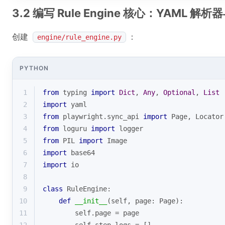
3.2 编写 Rule Engine 核心：YAML 
创建
：
engine/rule_engine.py
PYTHON
1
from
 typing 
import
Dict
, 
Any
, 
Optional
, 
List
2
import
 yaml
3
from
 playwright.sync_api 
import
 Page, Locator
4
from
 loguru 
import
 logger
5
from
 PIL 
import
 Image
6
import
 base64
7
import
 io
8
9
class
RuleEngine
:
10
def
__init__
(
self, page: Page
):
11
        self.page = page