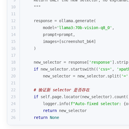
9
    Return ONLY the new selector, no explanat
10
    """
11
12
    response = ollama.generate(
13
        model=
'llama3:70b-vision-q8_0'
,
14
        prompt=prompt,
15
        images=[screenshot_b64]
16
    )
17
18
    new_selector = response[
'response'
].strip
19
if
 new_selector.startswith((
'css='
, 
'xpat
20
        new_selector = new_selector.split(
'='
21
22
# 验证新 selector 是否存在
23
if
 self.page.locator(new_selector).count(
24
        logger.info(
f"Auto-fixed selector: 
{o
25
return
 new_selector
26
return
None