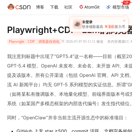
博客
下载
社区
AtomGit
模型市场
×
未登录
🎁
￥30
登录领取最高
算力币
Playwright+CDP+LLM的
·
于 2026-07-07 05:11:11 修改
本内容遵循CC 4
Playwright
CDP
浏览器自动化
我注意到标题中出现了“GPT5.4”这一名称——目前（截至20
GPT-5.4 模型。OpenAI 未发布、未命名、未开放 API
提及该版本。所有公开渠道（包括 OpenAI 官网、API 文档、Hu
流 AI 新闻平台）均无 GPT-5 系列模型的实证信息。所谓“
（如将某私有微调版本、本地量化模型、前端界面版本号或营销
系统（如某国产多模态框架的内部迭代编号）发生指代错位
同时，“OpenClaw”并非当前主流开源生态中的标准项目：
GitHub 上无 star ≥500、commit 活跃、文档完