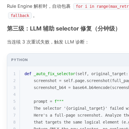
Rule Engine 解析时，自动包裹
for i in range(max_retr
。
fallback
第三级：LLM 辅助 selector 修复（分钟级）
当连续 3 次重试失败，触发 LLM 诊断：
PYTHON
1
def
_auto_fix_selector
(
self, original_target:
2
    screenshot = self.page.screenshot(full_pa
3
    screenshot_b64 = base64.b64encode(screens
4
5
    prompt = 
f"""
6
    The selector '
{original_target}
' failed w
7
    Here's a full-page screenshot. Analyze th
8
    that targets the same logical element (e.