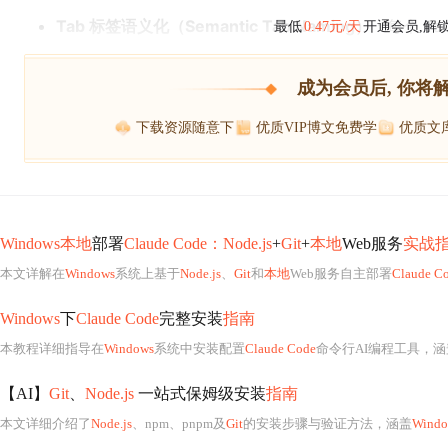
Tab 标签语义化（Semantic Tab Naming）
：每个 Tab
最低
0.47元/天
开通会员,解
成为会员后, 你将
下载资源随意下
优质VIP博文免费学
优质文
Windows本地
部署
Claude Code：Node.js
+
Git
+
本地
Web服务
实战
本文详解在
Windows
系统上基于
Node.js
、
Git
和
本地
Web服务自主部署
Claude C
Windows
下
Claude Code
完整安装
指南
本教程详细指导在
Windows
系统中安装配置
Claude Code
命令行AI编程工具，涵
【AI】
Git
、
Node.js
一站式保姆级安装
指南
本文详细介绍了
Node.js
、npm、pnpm及
Git
的安装步骤与验证方法，涵盖
Windo