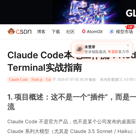
博客
下载
社区
AtomGit
模型市场
×
未登录
🎁
￥30
Claude Code本地工作流：Node.
登录领取最高
算力币
Terminal实战指南
·
于 2026-07-07 05:18:59 修改
本内容遵循CC 4.0 B
Claude Code
Node.js
Git
1. 项目概述：这不是一个“插件”，而是
流
Claude Code 不是官方产品，也不是某个公司发布的桌面应
Claude 系列大模型（尤其是 Claude 3.5 Sonnet /