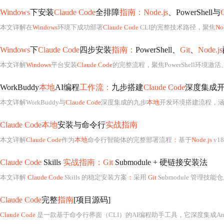
Windows
下安装
Claude Code
全排障
指南：Node.js
、PowerShell与
G
本文详解在
Windows
环境下成功部署
Claude Code
CLI的完整技术路径，聚焦
No
Windows
下
Claude Code
四步安装
指南：
PowerShell、
Git
、
Node.js
本文详解
Windows
平台安装
Claude Code
的完整流程，聚焦PowerShell环境激活
WorkBuddy
本地
AI编程
工作流：
九步搭建
Claude Code
深度集成
本文详解WorkBuddy与
Claude Code
深度集成的九步
本地
开发环境搭建流程，
Claude Code本地
安装与命令行
实战指南
本文详解
Claude Code
作为
本地
命令行智能体的完整部署流程
：
基于
Node.js
v18/v20
Claude Code
Skills
实战指南：Git
Submodule + 硬链接安装法
本文详解
Claude Code
Skills 的稳定安装方案
：
采用
Git
Submodule 管理技
Claude Code
完整
指南
[项目源码]
Claude Code
是一款基于命令行界面（CLI）的AI编程助手工具，它深度集成Anth