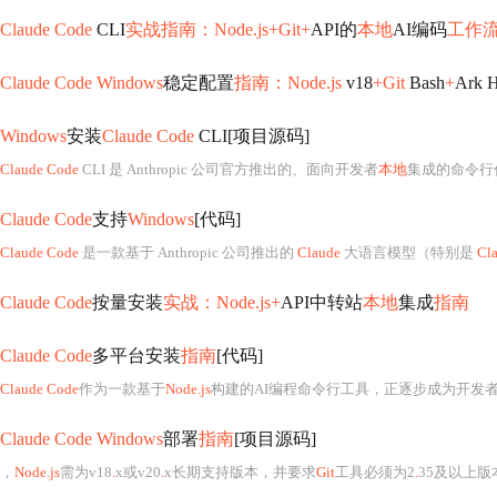
Claude Code
CLI
实战指南：Node.js+Git+
API的
本地
AI编码
工作
Claude Code Windows
稳定配置
指南：Node.js
v18
+Git
Bash
+
Ark H
Windows
安装
Claude Code
CLI[项目源码]
Claude Code
CLI 是 Anthropic 公司官方推出的、面向开发者
本地
集成的命令行
Claude Code
支持
Windows
[代码]
Claude Code
是一款基于 Anthropic 公司推出的
Claude
大语言模型（特别是
Cl
Claude Code
按量安装
实战：Node.js+
API中转站
本地
集成
指南
Claude Code
多平台安装
指南
[代码]
Claude Code
作为一款基于
Node.js
构建的AI编程命令行工具，正逐步成为开发
Claude Code Windows
部署
指南
[项目源码]
，
Node.js
需为v18
.
x或v20
.
x长期支持版本，并要求
Git
工具必须为2
.
35及以上