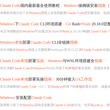
Claude Code
国内最新最全使用教程
：Windows
保姆级安装
指南
（该
本教程详细介绍了在
Windows
系统上安装和配置
Claude Code
的完整流程，包括
Windows
下
Claude Code
CLI环境搭建
：Git
Bash+
Node
20.18.0完
本文详细阐述在
Windows
平台通过
Git
Bash与
Node.js
20.18.0构建
Claude Code
C
Windows本地
部署
Claude Code
CLI全链路
指南
本文详解在
Windows
系统上完整部署Anthropic官方CLI工具
Claude Code
的全链路实
Claude Code本地
部署
实战：Windows
与WSL环境搭建全
指南
本文详解
Claude Code
在
Windows
与WSL环境下的
本地
部署全流程，强调其本质
Claude Code本地
部署实操
指南：
30分钟接入
Git工作流
本文详细阐述
Claude Code
（CC）在
Windows
环境下的
本地
部署全流程，涵盖M
Windows
安装配置
Claude Code
该博客介绍了在
Windows
系统安装配置
Claude Code
的方法。先安装
node.js
，查