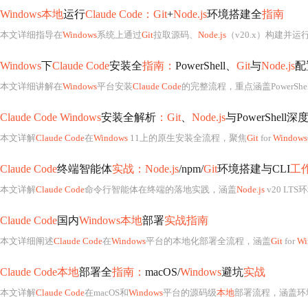
Windows本地
运行
Claude Code：Git
+
Node.js
环境搭建全
指南
本文详细指导在
Windows
系统上通过
Git
拉取源码、
Node.js
（v20.x）构建并运
Windows
下
Claude Code
安装全
指南：
PowerShell、
Git
与
Node.js
配
本文详细讲解在
Windows
平台安装
Claude Code
的完整流程，重点涵盖PowerSh
Claude Code Windows
安装全解析
：Git
、
Node.js
与PowerShell
本文详解
Claude Code
在
Windows
11上的原生安装全流程，聚焦
Git
for
Windows
Claude Code
终端智能体
实战：Node.js
/npm/
Git
环境搭建与CLI
工
本文详解
Claude Code
命令行智能体在终端的落地实践，涵盖
Node.js
v20 LT
Claude Code
国内
Windows本地
部署
实战指南
本文详细阐述
Claude Code
在
Windows
平台的本地化部署全流程，涵盖
Git
for
Wi
Claude Code本地
部署全
指南：
macOS/
Windows
避坑
实战
本文详解
Claude Code
在macOS和
Windows
平台的源码级
本地
部署流程，涵盖环