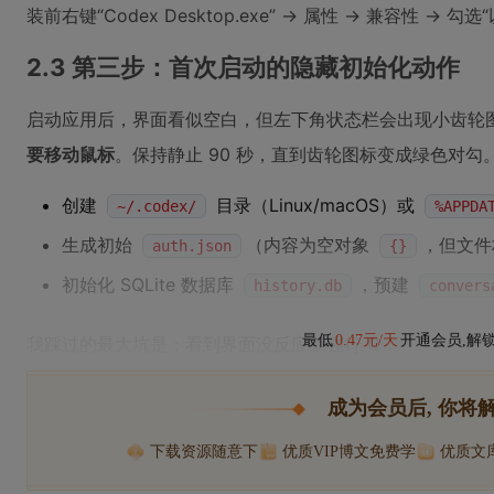
装前右键“Codex Desktop.exe” → 属性 → 兼容性 →
2.3 第三步：首次启动的隐藏初始化动作
启动应用后，界面看似空白，但左下角状态栏会出现小齿轮
要移动鼠标
。保持静止 90 秒，直到齿轮图标变成绿色对
创建
目录（Linux/macOS）或
~/.codex/
%APPDA
生成初始
（内容为空对象
，但文
auth.json
{}
初始化 SQLite 数据库
，预建
history.db
convers
最低
0.47元/天
开通会员,解
我踩过的最大坑是：看到界面没反应就强行 Q
成为会员后, 你将
下载资源随意下
优质VIP博文免费学
优质文