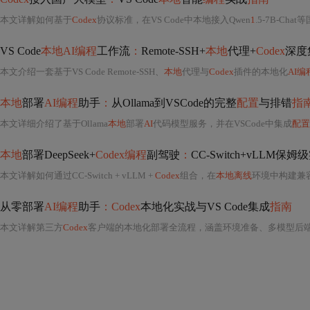
本文详解如何基于
Codex
协议标准，在VS Code中本地接入Qwen
1
.5-7B-Ch
VS Code
本地AI编程
工作流
：
Remote-SSH+
本地
代理+
Codex
深度
本文介绍一套基于VS Code Remote-SSH、
本地
代理与
Codex
插件的本地化
AI编
本地
部署
AI编程
助手
：
从Ollama到VSCode的完整
配置
与排错
指
本文详细介绍了基于Ollama
本地
部署
AI
代码模型服务，并在VSCode中集成
配置
本地
部署DeepSeek+
Codex编程
副驾驶
：
CC-Switch+vLLM保姆
本文详解如何通过CC-Switch + vLLM +
Codex
组合，在
本地离线
环境中构建兼容O
从零部署
AI编程
助手
：Codex
本地化实战与VS Code集成
指南
本文详解第三方
Codex
客户端的本地化部署全流程，涵盖环境准备、多模型后端（如De