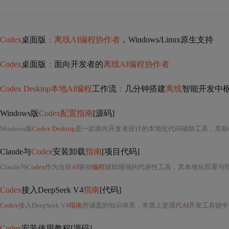
Codex
桌面版
：离线AI编程协作者
，Windows/Linux原生支持
Codex
桌面版
：
面向开发者的
离线AI编程协作者
Codex Desktop本地AI编程
工作流
：
几分钟搭建
离线
智能开发中
Windows版
Codex配置指南
[源码]
Windows版
Codex Desktop
是一款面向开发者设计的本地化代码辅助工具，其核
Claude与
Codex
安装卸载
指南
[项目代码]
Claude与
Codex
作为当前
AI
驱动
编程
辅助领域的代表性工具，其本地化部署与环境治理能力直接关
Codex
接入DeepSeek V4
指南
[代码]
Codex
接入DeepSeek V4
指南
所涵盖的知识体系，本质上是现代
AI
开发工具链中“模型协议
Codex
安装使用教程[源码]