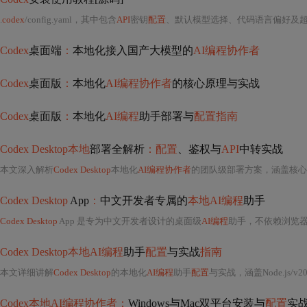
.
codex
/config.yaml，其中包含
API
密钥
配置
、默认模型选择、代码语言偏好及
Codex
桌面端
：
本地化接入国产大模型的
AI编程协作者
Codex
桌面版
：
本地化
AI编程协作者
的核心原理与实战
Codex
桌面版
：
本地化
AI编程
助手部署与
配置指南
Codex Desktop本地
部署全解析
：配置
、鉴权与
API
中转实战
本文深入解析
Codex Desktop
本地化
AI编程协作者
的团队级部署方案，涵盖核心
Codex Desktop
App
：
中文开发者专属的
本地AI编程
助手
Codex Desktop
App 是专为中文开发者设计的桌面级
AI编程
助手，不依赖浏览
Codex Desktop本地AI编程
助手
配置
与实战
指南
本文详细讲解
Codex Desktop
的本地化
AI编程
助手
配置
与实战，涵盖Node.js/v
Codex本地AI编程协作者：
Windows与Mac双平台安装与
配置
实