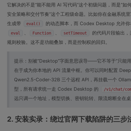
它解决的不是“能不能用 AI 写代码”这个初级问题，而是“如
安全策略和交付节奏”这个工程级命题。比如你在金融系统里写支
生成带
的动态脚本，而 Codex Desktop 允许
eval()
、
、
的代码片段输出，并
eval
Function
setTimeout
规则校验。这不是功能叠加，而是控制权的回归。
提示：别被“Desktop”字面意思误导——它不等于“只
在于成为你本地的 API 流量中枢。你可以同时配置 DeepSeek-
Qwen2.5-Coder-32B 三个远程 API，再挂载一个 Ollama 上
型，所有请求统一走 Codex Desktop 的
/v1/chat/co
远只调一个地址，模型切换、密钥轮转、限流熔断全在桌
2. 安装实录：绕过官网下载陷阱的三步法（M