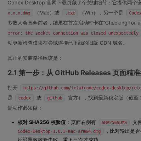
Codex Desktop 官网下载页藏了个关键细节：它提供
（Mac）或
（Win），另一个是
x.x.x.dmg
.exe
Code
多数人会直奔前者，结果在首次启动时卡在“Checking for u
error: the socket connection was closed unexpectedly
动更新检查模块在尝试连接已下线的旧版 CDN 域名。
真正的安装路径应该是：
2.1 第一步：从 GitHub Releases 页面精
打开
https://github.com/letaicode/codex-desktop/rel
是
或
官方），找到最新稳定版（截至 202
codex
github
键动作必须做：
核对 SHA256 校验值
：页面右侧有
文
SHA256SUMS
，比对输出是否
Codex-Desktop-1.8.3-mac-arm64.dmg
延迟导致校验失败，重下三次才成功。