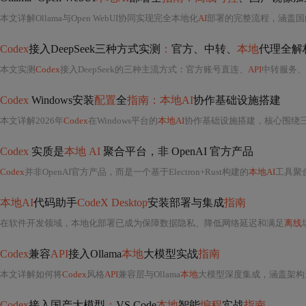
本文详解Ollama与Open WebUI协同实现完全本地化
AI
部署的完整流程，涵盖国内
Codex
接入DeepSeek三种方式实测
：
官方、中转、
本地
代理全解
本文实测
Codex
接入DeepSeek的三种主流方式
：
官方账号直连、
API
中转服务、
Codex
Windows安装
配置
全
指南：本地AI
协作基础设施搭建
本文详解2026年
Codex
在Windows平台的
本地AI
协作基础设施搭建，核心围绕
Codex
实质是
本地 AI
聚合平台，非 OpenAI 官方产品
Codex
并非OpenAI官方产品，而是一个基于Electron+Rust构建的
本地AI
工具聚合平台，核心功能包括Endpoint路由
本地AI
代码助手
CodeX Desktop
安装部署与集成
指南
在软件开发领域，本地化部署已成为保障数据隐私、降低网络延迟和满足
离线
Codex
兼容
API
接入Ollama
本地
大模型实战
指南
本文详解如何将
Codex
风格
API
兼容层与Ollama
本地
大模型深度集成，涵盖架构选型（弃用LangChain/Llama.cpp/Re
Codex
接入国产大模型
：
VS Code
本地
智能
编程
实战
指南