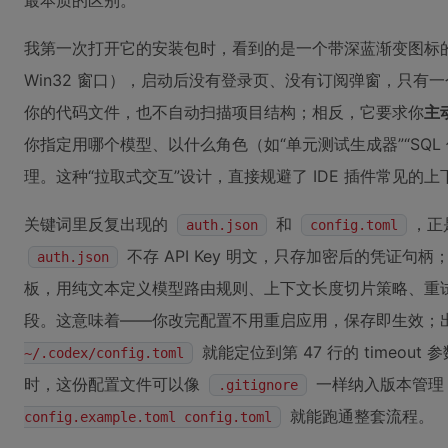
最本质的区别。
我第一次打开它的安装包时，看到的是一个带深蓝渐变图标的原生 
Win32 窗口），启动后没有登录页、没有订阅弹窗，只有
你的代码文件，也不自动扫描项目结构；相反，它要求你
主
你指定用哪个模型、以什么角色（如“单元测试生成器”“SQL 优化
理。这种“拉取式交互”设计，直接规避了 IDE 插件常见
关键词里反复出现的
和
，正
auth.json
config.toml
不存 API Key 明文，只存加密后的凭证句柄
auth.json
板，用纯文本定义模型路由规则、上下文长度切片策略、重试退避逻
段。这意味着——你改完配置不用重启应用，保存即生效；
就能定位到第 47 行的 timeout 
~/.codex/config.toml
时，这份配置文件可以像
一样纳入版本管理
.gitignore
就能跑通整套流程。
config.example.toml config.toml