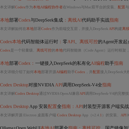
本文详解
Codex
作为
本地AI编程协作者
在Windows与Mac双平台的安装、
配置
与
本地
部署
Codex
与DeepSeek集成
：离线AI
代码助手实战
指南
本文详解如何在
本地
部署
Codex
作为前端交互层，并接入DeepSeek
API
构建
离线
Codex本地
代码智能体运行时
：
零
API
、
离线可控
的Agent开发起
Codex
是一个轻量级、
离线可控
的
本地
代码智能体（Code Agent）运行时
本地
部署
Codex：
一键接入DeepSeek的私有化
AI编程
助手
指南
本文详细介绍了如何
本地
部署开源
AI编程
助手
Codex
，并
配置
接入DeepSeek
Codex Desktop
对接NVIDIA
API
调用DeepSeek-V4全
指南
本文详解
Codex Desktop
通过NVIDIA OpenAI兼容
API
调用DeepSeek-V4的完整
Codex Desktop
App 安装
配置
全
指南：API
封装型开源客户端实战
本文详解开源 Electron 桌面客户端
Codex Desktop
App（v2.4.
1
）的安装、
API
Ollama+Open WebUI
本地AI
部署全
指南：离线可控
、国产镜像加