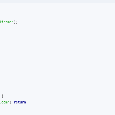
iframe'
);
 {
.com'
) 
return
;