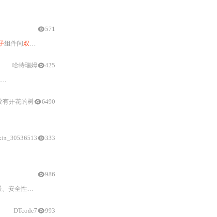
postMessage
是跨文档
通信
API，可突破同源策略限制，还介绍了MessageChannel
571
子
组件间
双向
传值
实现
、
通信
协议设计、性能优化及错误调试方法，并对比替代方案，
哈特瑞姆
425
确认机制；涵盖Vue
父子页面
的具体
实现
、origin校验与targetOri
没有开花的树
6490
通信
。
xin_30536513
333
数据
格式验证三大安全要素。对比二者在兼容性
986
容性，并给出Vue
3
与Next.js等现代框架的集
DTcode7
993