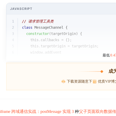
JAVASCRIPT
1
// 请求管理工具类
2
class
MessageChannel
{
3
constructor
(
targetOrigin
)
 {
4
this
.callbacks = {};
5
this
.targetOrigin = targetOrigin;
6
window
.addEvent
最低
0.
成
下载资源随意下
优质VIP
iframe 跨域通信实战：postMessage 实现 3
种
父子页面双向数据