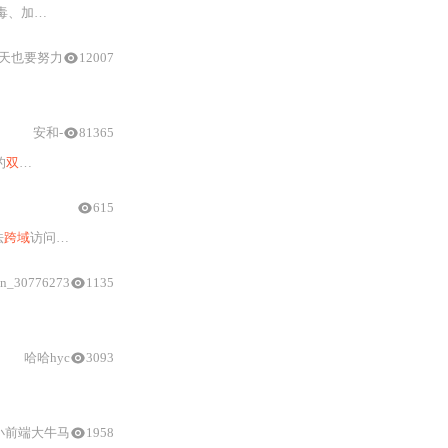
等现代前端架构。
天也要努力
12007
tMessage
方法和parent属性的使用。
安和-
81365
的
双向
消息
传递
。
615
法
跨域
访问。重点涵盖各方案的适用前提、核心
实现
逻辑、安全加固要点及性能
in_30776273
1135
实战
案例（电商后台+商品编辑器）、性能优化（节流、
哈哈hyc
3093
小前端大牛马
1958