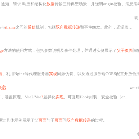
向通知、请求-响应和结构化
数据
传输三种典型场景，并强调origin校验、消息消毒、加密传输等安全实践，以及调试方法与性能优化技巧，适用于微前端
明
e与
iframe
之间的
通信
机制，包括
双向数据传递
和事件触发。此外，还涵盖了
pos
ge
方法的使用方式，包括参数说明及事件处理，并通过实例展示了
父子页面
间
信
、利用Nginx等代理服务器
实现
同源伪装、以及通过服务端CORS配置开放合
传递
weix
信
，涵盖原理、Vue2/Vue
3
差异化
实现
、可复用Hook封装、安全校验（origin验证、消息结构校验）、
通过具体示例展示了父
页面
与子
页面
间
双向数据传递
的过程。