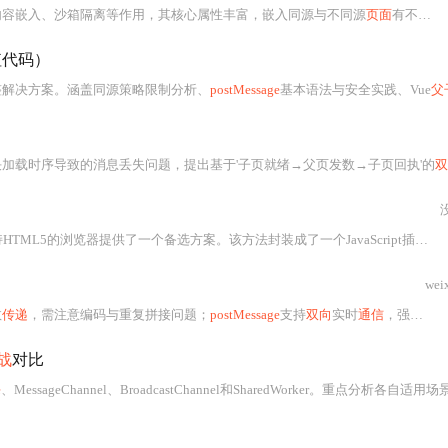
内容嵌入、沙箱隔离等作用，其核心属性丰富，嵌入同源与不同源
页面
有不同特性。
值代码）
整解决方案。涵盖同源策略限制分析、
postMessage
基本语法与安全实践、Vue
父
加载时序导致的消息丢失问题，提出基于'子页就绪→父页发数→子页回执'的
双向
5的浏览器提供了一个备选方案。该方法封装成了一个JavaScript插件，方便在不同域名之间进行实时双向
wei
数
传递
，需注意编码与重复拼接问题；
postMessage
支持
双向
实时
通信
，强调origin校验、targetOrigin精确指定及
战
对比
e
、MessageChannel、BroadcastChannel和SharedWorker。重点分析各自适用场景、安全性机制、性能表现及兼
）