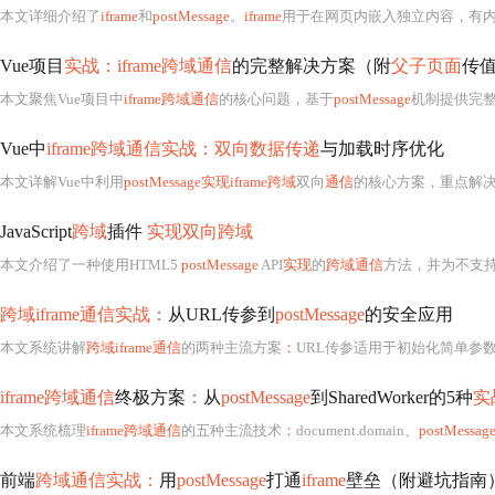
本文详细介绍了
iframe
和
postMessage
。
iframe
用于在网页内嵌入独立内容，有
Vue项目
实战：iframe跨域通信
的完整解决方案（附
父子页面
传
本文聚焦Vue项目中
iframe跨域通信
的核心问题，基于
postMessage
机制提供完
Vue中
iframe跨域通信实战：双向数据传递
与加载时序优化
本文详解Vue中利用
postMessage实现iframe跨域
双向
通信
的核心方案，重点解决
JavaScript
跨域
插件
实现双向跨域
本文介绍了一种使用HTML5
postMessage
API
实现
的
跨域通信
方法，并为不支持HTML
跨域iframe通信实战：
从URL传参到
postMessage
的安全应用
本文系统讲解
跨域iframe通信
的两种主流方案
：
URL传参适用于初始化简单参
iframe跨域通信
终极方案
：
从
postMessage
到SharedWorker的5种
实
本文系统梳理
iframe跨域通信
的五种主流技术
：
document.domain、
postMessag
前端
跨域通信实战：
用
postMessage
打通
iframe
壁垒（附避坑指南