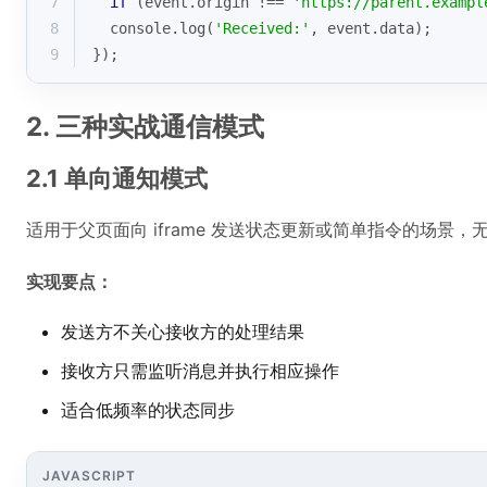
7
if
 (event.origin !== 
'https://parent.exampl
8
console
.log(
'Received:'
, event.data);
9
});
2. 三种实战通信模式
2.1 单向通知模式
适用于父页面向 iframe 发送状态更新或简单指令的场景，
实现要点：
发送方不关心接收方的处理结果
接收方只需监听消息并执行相应操作
适合低频率的状态同步
JAVASCRIPT