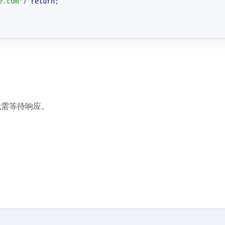
e.com'
) 
return
;
无需等待响应。