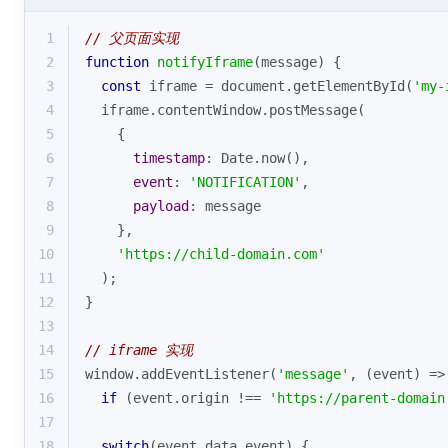
1
// 父页面实现
2
function
notifyIframe
(
message
) 
{
3
const
 iframe = 
document
.getElementById(
'my-
4
  iframe.contentWindow.postMessage(
5
    { 
6
timestamp
: 
Date
.now(),
7
event
: 
'NOTIFICATION'
,
8
payload
: message 
9
    },
10
'https://child-domain.com'
11
  );
12
}
13
14
// iframe 实现
15
window
.addEventListener(
'message'
, 
(
event
) =>
16
if
 (event.origin !== 
'https://parent-domain
17
18
switch
(event.data.event) {