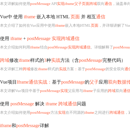
本文详解如何使用
postMessage
API
实现iframe父子页面跨域
双向
通信
，涵盖单
Vue中 使用
iframe
嵌入本地 HTML
页面
并 相互
通信
本文介绍了如何在Vue应用中使用
iframe
嵌入本地HTML
页面
，并详细讲解了Vu
使用
iframe
+
postMessage 实现跨域通信
本文介绍如何利用
iframe
结合
postMessage实现跨域通信
。详细解释了
postMessa
跨域
修改
iframe
样式的
3
种
实战
方法（含
postMessage
完整代码）
本文详解三种
跨域
修改
iframe
样式的
实战
方案
：
基于
postMessage
的安全双向
通
Vue项目
Iframe通信实战：
基于
postMessage
的
父子
应用
双向数据
本文详解Vue项目中基于
postMessage实现
父应用与
iframe
子应用的
跨域
双向
通
使用
postMessage
解决
iframe 跨域通信
问题
本文介绍如何使用
postMessage
方法
实现
在不同源的
iframe
之间进行
跨域通信
，
iframe
和
postMessage
详解