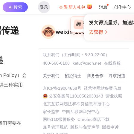
AI 搜索
登录
会员·新人礼包
消息
创作中心
×
未登录
🎁
￥30
据传递
登录领取最高
算力币
weixin_29014237
联系我们（工作时间：8:30-22:00）
递
400-660-0108
kefu@csdn.net
在线客服
olicy）会
关于我们
招贤纳士
商务合作
寻求报道
提供三种实用
京ICP备19004658号
经营性网站备案信息
公安备案号11010502030143
营业执照
北京互联网违法和不良信息举报中心
家长监护
中国互联网举报中心
网络110报警服务
Chrome商店下载
我们需要在
账号管理规范
版权与免责声明
版权申诉