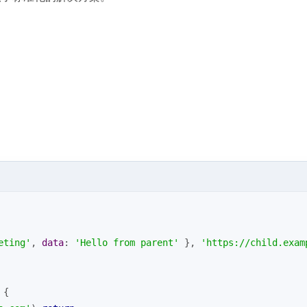
eting'
, 
data
: 
'Hello from parent'
 }, 
'https://child.exam
 {