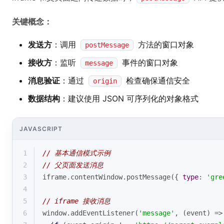
关键概念：
发送方
：调用
方法的窗口对象
postMessage
接收方
：监听
事件的窗口对象
message
消息验证
：通过
检查确保通信安全
origin
数据结构
：建议使用 JSON 可序列化的对象格式
JAVASCRIPT
1
// 基本通信模式示例
2
// 父页面发送消息
3
iframe.contentWindow.postMessage({ 
type
: 
'gre
4
5
// iframe 接收消息
6
window
.addEventListener(
'message'
, 
(
event
) =>