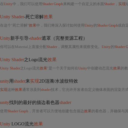
在
Unity
中，我们可以使用
Shader Graph
来构建一个自定义的水面
Shader
，
实现
Unity Shader
-死亡溶解
效果
在这个"死亡溶解"
效果
中，我们将深入探讨如何使用
Unity
的
Shader Graph
或自
Unity
新手引导-
shader
遮罩（完整资源工程）
你可以在Material上直接分配
Shader
，调整其属性来观察变化。
Unity
的
Shader 
Unity Shader
之Logo流光
效果
Unity Shader
之Logo流光
效果
"是一个关于如何在
Unity
中创建动态流光
效果
的教
unity
用
shader
来
实现
2D涟漪/水波纹特效
实现
这种
效果
通常涉及到
shader
技术，它允许开发者自定义物体表面的渲染方
unity
找到的最好的描边着色器
shader
使用
Shader Graph
，开发者可以方便地创建包含描边
效果
的着色器，并确保与
Unity
LOGO流光
效果