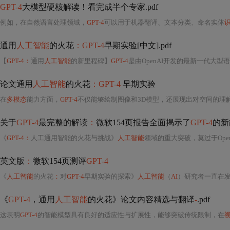
GPT-4
大模型硬核解读！看完成半个专家.pdf
例如，在自然语言处理领域，
GPT-4
可以用于机器翻译、文本分类、命名实体
通用
人工智能
的火花
：GPT-4
早期实验[中文].pdf
【
GPT-4：
通用
人工智能
的新里程碑】
GPT-4
是由OpenAI开发的最新一代大型
论文通用
人工智能
的火花
：GPT-4
早期实验
在
多模态
能力方面，
GPT-4
不仅能够绘制图像和3D模型，还展现出对空间的理解和音
关于
GPT-4
最完整的解读
：
微软154页报告全面揭示了
GPT-4
的新
《
GPT-4：
人工通用智能的火花与挑战》
人工智能
领域的重大突破，莫过于Ope
英文版
：
微软154页测评
GPT-4
《
人工智能
的火花
：
对
GPT-4
早期实验的探索》
人工智能
（
AI
）研究者一直在发展和优化大型语言模型（LLM
《
GPT-4
，通用
人工智能
的火花》论文内容精选与翻译
-
.pdf
这表明
GPT-4
的智能模型具有良好的适应性与扩展性，能够突破传统限制，在