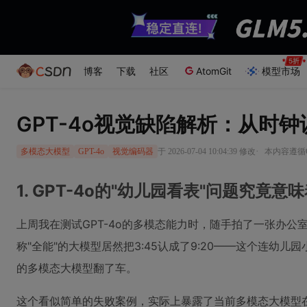
博客
下载
社区
AtomGit
模型市场
GPT-4o视觉缺陷解析：从时钟
·
于 2026-07-04 10:04:39 修改
本内容遵循CC
多模态大模型
GPT-4o
视觉编码器
1. GPT-4o的"幼儿园看表"问题究竟意
上周我在测试GPT-4o的多模态能力时，随手拍了一张办公
称"全能"的大模型居然把3:45认成了9:20——这个连幼
的多模态大模型翻了车。
这个看似简单的失败案例，实际上暴露了当前多模态大模型