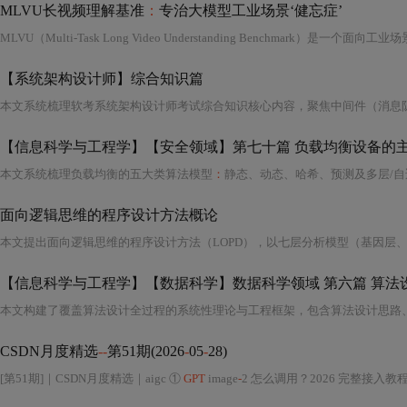
MLVU长视频理解基准
：
专治大模型工业场景‘健忘症’
【系统架构设计师】综合知识篇
【信息科学与工程学】【安全领域】第七十篇 负载均衡设备的主
本文系统梳理负载均衡的五大类算法模型
：
静态、动态、哈希、预测及多层/自适应调度，并重点分析各类算法在ASIC、NPU及通用CPU（RISC-V/X86/ARM
面向逻辑思维的程序设计方法概论
【信息科学与工程学】【数据科学】数据科学领域 第六篇 算法设
CSDN月度精选
--
第51期(2026
-
05
-
28)
[第51期]｜CSDN月度精选｜aigc ①
GPT
image
-
2 怎么调用？2026 完整接入教程 +