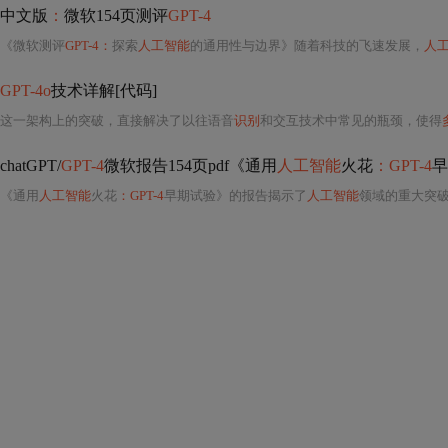
中文版
：
微软154页测评
GPT-4
《微软测评
GPT-4：
探索
人工智能
的通用性与边界》随着科技的飞速发展，
人
GPT-4o
技术详解[代码]
这一架构上的突破，直接解决了以往语音
识别
和交互技术中常见的瓶颈，使得
chatGPT/
GPT-4
微软报告154页pdf《通用
人工智能
火花
：GPT-4
早
《通用
人工智能
火花
：GPT-4
早期试验》的报告揭示了
人工智能
领域的重大突破，