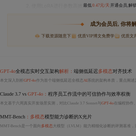
使用LoRA进行参数高效
最低
0.47元/天
开通会员,解
成为会员后, 你将
下载资源随意下
优质VIP博文免费学
优质文
GPT-4o
全模态实时交互架构
解析：
端侧低延迟
多模态
对齐技术
本文深入剖析
GPT-4o
作为首个端侧低延迟全模态
AI
系统的架构本质，重点阐述其
Claude 3.7 vs
GPT-4o：
程序员工作流中的可信协作与效率权衡
本文基于六周真实开发场景实测，对比Claude 3.7 Sonnet与
GPT-4o
在编程协作
MMT-Bench
：多模态
模型能力诊断的X光片
MMT-Bench是一个面向
多模态
大模型（LVLM）能力精细化诊断的评测基准，涵盖32K题库、162个子任务与13类真实图像，聚焦感知、推理与跨模态对齐三大维度。其核心创新在