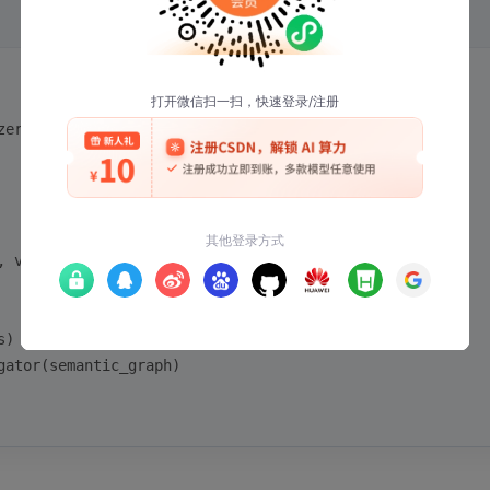
zer()
, viewpoint)
s)
gator(semantic_graph)