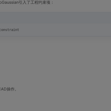
pGaussian引入了工程约束项：
constraint
：
AD操作。