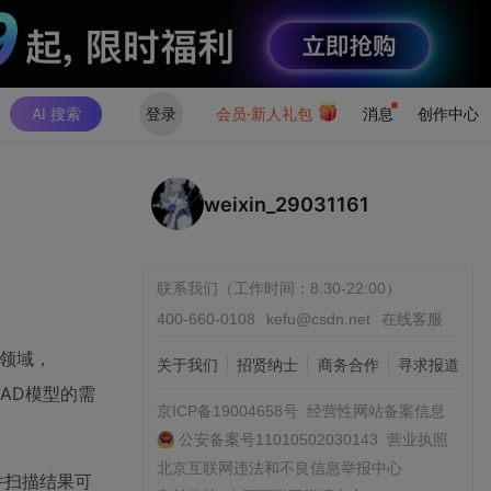
AI 搜索
登录
会员·新人礼包
消息
创作中心
weixin_29031161
联系我们（工作时间：8:30-22:00）
400-660-0108
kefu@csdn.net
在线客服
叉领域，
关于我们
招贤纳士
商务合作
寻求报道
AD模型的需
京ICP备19004658号
经营性网站备案信息
公安备案号11010502030143
营业执照
北京互联网违法和不良信息举报中心
件扫描结果可