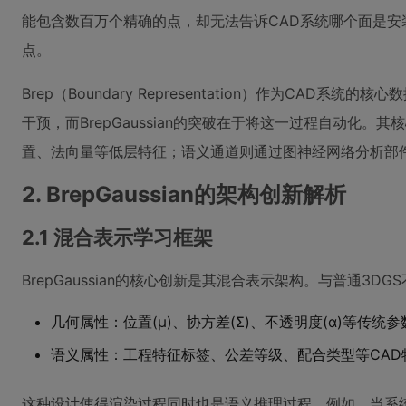
能包含数百万个精确的点，却无法告诉CAD系统哪个面是安装基
点。
Brep（Boundary Representation）作为CA
干预，而BrepGaussian的突破在于将这一过程自动化
置、法向量等低层特征；语义通道则通过图神经网络分析部
2. BrepGaussian的架构创新解析
2.1 混合表示学习框架
BrepGaussian的核心创新是其混合表示架构。与普通3
几何属性：位置(μ)、协方差(Σ)、不透明度(α)等传统参
语义属性：工程特征标签、公差等级、配合类型等CAD
这种设计使得渲染过程同时也是语义推理过程。例如，当系