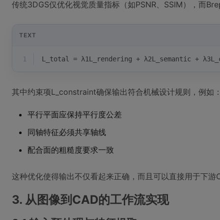
传统3DGS仅优化视觉质量指标（如PSNR、SSIM），而Bre
TEXT
1
L_total = λ1L_rendering + λ2L_semantic + λ3L_
其中约束项L_constraint确保输出符合机械设计规则，例如
平行平面应保持平行度公差
同轴特征必须共享轴线
配合面的粗糙度要求一致
这种优化使得输出不仅看起来正确，而且可以直接用于下游C
3. 从图像到CAD的工作流实现