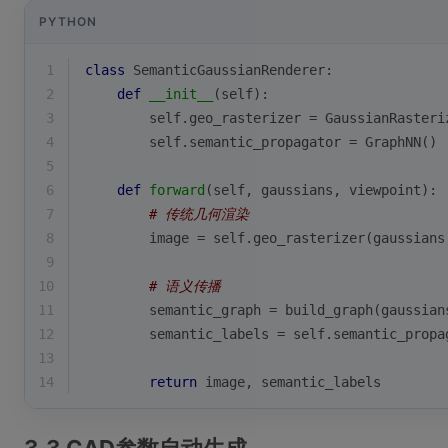
PYTHON
1
class
SemanticGaussianRenderer
:
2
def
__init__
(
self
):
3
        self.geo_rasterizer = GaussianRasteri
4
        self.semantic_propagator = GraphNN()
5
6
def
forward
(
self, gaussians, viewpoint
):
7
# 传统几何渲染
8
        image = self.geo_rasterizer(gaussians
9
10
# 语义传播
11
        semantic_graph = build_graph(gaussian
12
        semantic_labels = self.semantic_propa
13
14
return
 image, semantic_labels