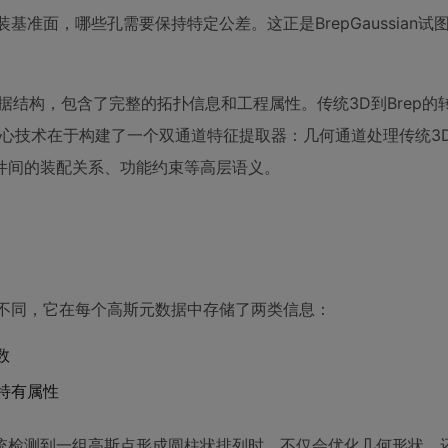
准面，哪些孔需要保持特定公差。这正是BrepGaussian试
D系统的核心数据结构，包含了完整的拓扑信息和工程属性。传统3D到Brep
。其核心技术在于构建了一个双通道特征提取器：几何通道处理传统3
件间的装配关系、功能约束等高层语义。
DGS不同，它在每个高斯元数据中存储了两类信息：
数
特有属性
统检测到一组高斯点形成圆柱状排列时，不仅会优化几何形状，