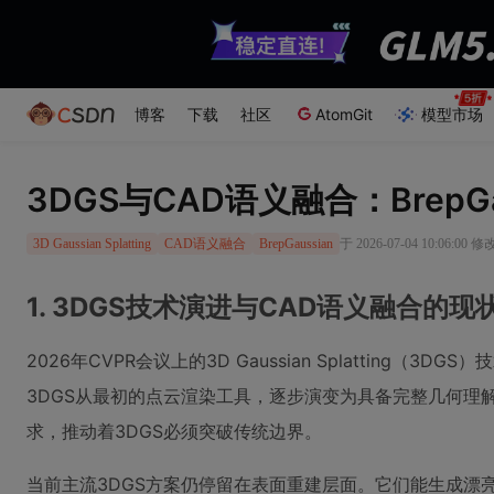
博客
下载
社区
AtomGit
模型市场
3DGS与CAD语义融合：BrepG
于 2026-07-04 10:06:00 修
3D Gaussian Splatting
CAD语义融合
BrepGaussian
1. 3DGS技术演进与CAD语义融合的现
2026年CVPR会议上的3D Gaussian Splattin
3DGS从最初的点云渲染工具，逐步演变为具备完整几何理
求，推动着3DGS必须突破传统边界。
当前主流3DGS方案仍停留在表面重建层面。它们能生成漂