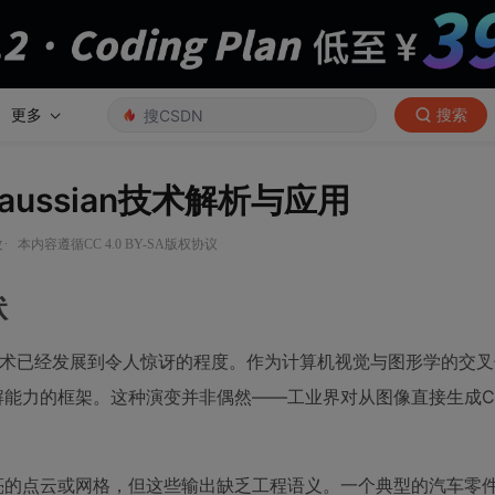
更多
搜索
aussian技术解析与应用
·
改
本内容遵循CC 4.0 BY-SA版权协议
状
g（3DGS）技术已经发展到令人惊讶的程度。作为计算机视觉与图形学的交
解能力的框架。这种演变并非偶然——工业界对从图像直接生成C
亮的点云或网格，但这些输出缺乏工程语义。一个典型的汽车零