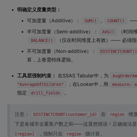
明确定义度量类型：
可加度量（Additive）：
,
—
SUM()
COUNT()
半可加度量（Semi-additive）：
（时间
AVG()
（仅在时间维度上有效）—— 必须指
BALANCE()
不可加度量（Non-additive）：
DISTINCTCOUNT()
算，上卷需特殊逻辑。
工具层强制约束：
在SSAS Tabular中，为
AvgOrderAm
；在Looker中，用
"AverageOfChildren"
measure: a
指定
。
drill_fields
注意：
在
维
DISTINCTCOUNT(customer_id)
region
下是各城市去重客户数之和——这显然错误！正确做法是
，强制只在
级计算。
[region]
region