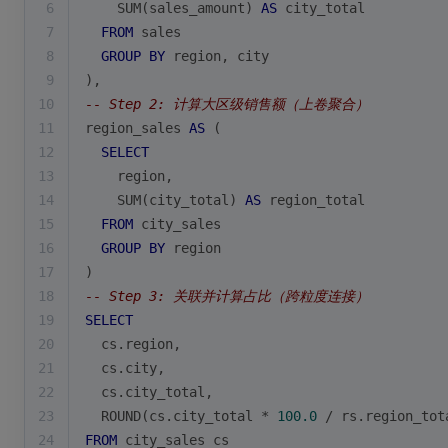
6
SUM
(sales_amount) 
AS
 city_total
7
FROM
 sales 
8
GROUP
BY
 region, city
9
),
10
-- Step 2: 计算大区级销售额（上卷聚合）
11
region_sales 
AS
 (
12
SELECT
13
    region,
14
SUM
(city_total) 
AS
 region_total
15
FROM
 city_sales
16
GROUP
BY
 region
17
)
18
-- Step 3: 关联并计算占比（跨粒度连接）
19
SELECT
20
  cs.region,
21
  cs.city,
22
  cs.city_total,
23
  ROUND(cs.city_total 
*
100.0
/
 rs.region_tot
24
FROM
 city_sales cs