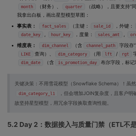
（财务）、
（战略），且要支持“同
month
quarter
我拿出白板，画出星型模型草图：
事实表：
（主键：
，外键：
fact_sales
sale_id
,
，度量：
,
date_key
hour_key
sales_amt
or
维度表：
（含
字段存
dim_channel
channel_path
查询）、
（用
/
LIKE
dim_category
lft
rgt
（含
布尔字段，标记双
dim_date
is_promotion_day
关键决策：不用雪花模型（Snowflake Schema）！虽然
，但会增加JOIN复杂度，且客户明
dim_category_l1
故坚持星型模型，用冗余字段换取查询性能。
5.2 Day 2：数据接入与质量门禁（ETL