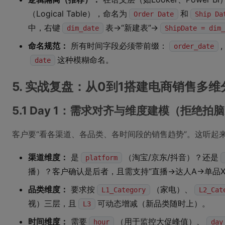
（Logical Table），命名为
和
Order Date
Ship Da
中，右键
表→“新建表”→
dim_date
ShipDate = dim_
命名规范：
所有时间字段必须带前缀：
,
order_date
这种模糊命名。
date
5. 实战复盘：从0到1搭建电商销售多
5.1 Day 1：需求对齐与维度建模（拒绝拍
客户要“看各渠道、各品类、各时间段的销售趋势”。这听起
渠道维度：
是
（淘宝/京东/抖音）？还是
platform
播）？客户确认是后者，且需支持“直播→达人A→单品X
品类维度：
要求按
（家电）、
L1_Category
L2_Cat
视）三层，且
可动态增减（新品类随时上）。
L3
时间维度：
需要
（用于监控大促峰值）、
hour
day