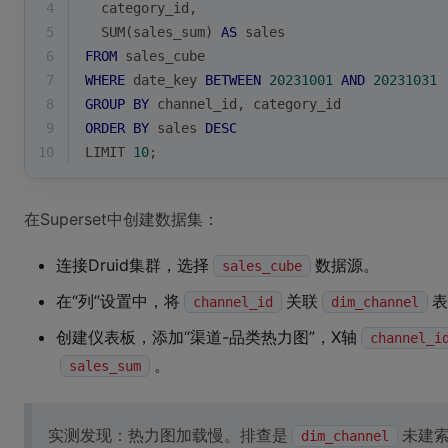
4
  category_id,
5
SUM
(sales_sum) 
AS
 sales
6
FROM
 sales_cube
7
WHERE
 date_key 
BETWEEN
20231001
AND
20231031
8
GROUP
BY
 channel_id, category_id
9
ORDER
BY
 sales 
DESC
10
LIMIT 
10
;
在Superset中创建数据集：
连接Druid集群，选择
数据源。
sales_cube
在“列”设置中，将
关联
表
channel_id
dim_channel
创建仪表板，添加“渠道-品类热力图”，X轴
channel_i
。
sales_sum
实测发现：热力图加载慢。排查是
未建索
dim_channel