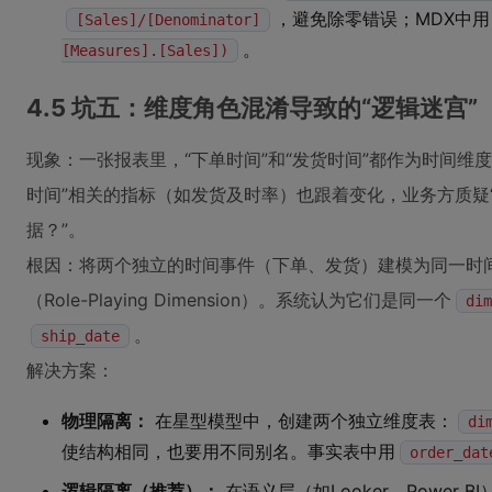
，避免除零错误；MDX中用
[Sales]/[Denominator]
。
[Measures].[Sales])
4.5 坑五：维度角色混淆导致的“逻辑迷宫”
现象：一张报表里，“下单时间”和“发货时间”都作为时间维度
时间”相关的指标（如发货及时率）也跟着变化，业务方质疑
据？”。
根因：将两个独立的时间事件（下单、发货）建模为同一时间
（Role-Playing Dimension）。系统认为它们是同一个
dim
。
ship_date
解决方案：
物理隔离：
在星型模型中，创建两个独立维度表：
di
使结构相同，也要用不同别名。事实表中用
order_dat
逻辑隔离（推荐）：
在语义层（如Looker、Power