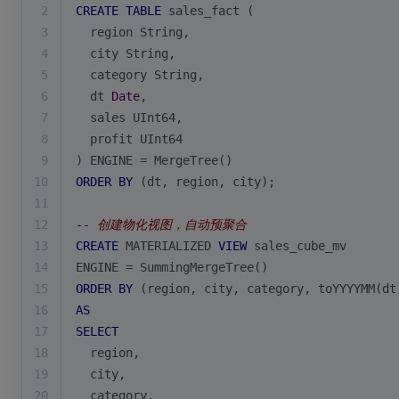
2
CREATE
TABLE
 sales_fact (
3
  region String,
4
  city String,
5
  category String,
6
  dt 
Date
,
7
  sales UInt64,
8
  profit UInt64
9
) ENGINE 
=
 MergeTree()
10
ORDER
BY
 (dt, region, city);
11
12
-- 创建物化视图，自动预聚合
13
CREATE
 MATERIALIZED 
VIEW
 sales_cube_mv
14
ENGINE 
=
 SummingMergeTree()
15
ORDER
BY
 (region, city, category, toYYYYMM(dt
16
AS
17
SELECT
18
  region,
19
  city,
20
  category,