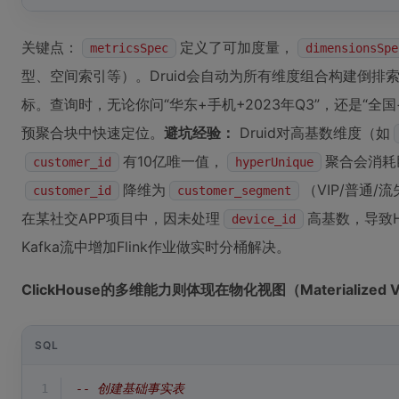
关键点：
定义了可加度量，
metricsSpec
dimensionsSpe
型、空间索引等）。Druid会自动为所有维度组合构建倒排
标。查询时，无论你问“华东+手机+2023年Q3”，还是“全国+所
预聚合块中快速定位。
避坑经验：
Druid对高基数维度（如
有10亿唯一值，
聚合会消耗
customer_id
hyperUnique
降维为
（VIP/普通/
customer_id
customer_segment
在某社交APP项目中，因未处理
高基数，导致Hi
device_id
Kafka流中增加Flink作业做实时分桶解决。
ClickHouse的多维能力则体现在物化视图（Materialized 
SQL
1
-- 创建基础事实表