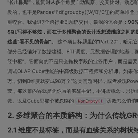
“长出眼睛”，能同时从多个角度自动观察、交叉比对、动态响应
发的，也不是Pandas里df.groupby(['A','B','C'
重咬合。我做过7个跨行业BI系统交付，最深的体会是：
90
SQL写得不够炫，而在于多维聚合的设计没想透维度之间的
这些“看不见的骨架”。
这个项目标题里的“Part 20”，暗
部分已经铺好了数据建模、ETL调度、元数据管理的地基，而
经中枢”。它面向的不是只会拖拽字段的业务用户，而是需要
调试OLAP Cube性能的中高级数据工程师和分析师。如果你
万，切到B维度就变成98万？”这类问题困扰，或者发现Powe
套，那这篇内容就是为你写的实战手记，不讲虚概念，只拆真实代码
数、以及Cube里那个被忽略的
函数怎么悄悄
NonEmpty()
2. 多维聚合的本质解构：为什么传统GR
2.1 维度不是标签，而是有血缘关系的树状