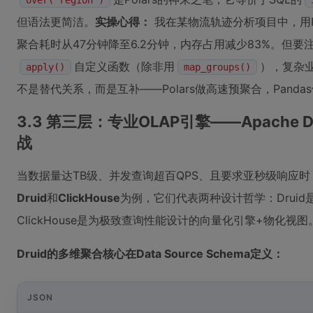
over('region')
但语法更简洁。
实操心得：
我在某物流轨迹分析项目中，用Pol
聚合耗时从47分钟降至6.2分钟，内存占用减少83%。但要注意
自定义函数（除非用
），复杂业
apply()
map_groups()
不是替代关系，而是互补——Polars做高速预聚合，Pand
3.3 第三层：专业OLAP引擎——Apache Dr
战
当数据量达TB级、并发查询超百QPS、且要求亚秒级响应时
Druid
和
ClickHouse
为例，它们代表两种设计哲学：Drui
ClickHouse是为极致查询性能设计的向量化引擎+物化视图
Druid的多维聚合核心在Data Source Schema定义：
JSON