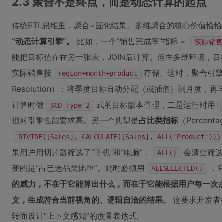
2.3 聚合不是终点，而是动态计算的起点
传统ETL思维里，聚合=固化结果。多维聚合的核心价值恰
“动态计算引擎”。
比如，一个“销售完成率”指标 =
实际销售
能把目标值存在另一张表，JOIN后计算。但在多维环境，
实际销售按
存储。这时，聚合引
region+month+product
Resolution）：将季度目标自动分配（或插值）到月度
计算时做
式的目标版本管理，二是运行时用
SCD Type 2
但对引擎性能要求高。另一个典型是
占比类指标
（Percenta
DIVIDE([Sales], CALCULATE([Sales], ALL('Product')))
果用户用切片器筛选了“手机”和“电脑”，
会清空筛
ALL()
要的是“占已选品类比重”。此时必须用
，
ALLSELECTED()
的威力，不在于它能算出什么，而在于它能根据用户每一次
文，生成符合当前视角的、逻辑自洽的结果。
这要求开发者
转而设计“上下文感知”的度量表达式。