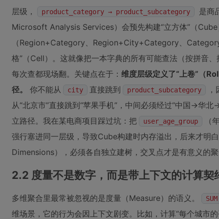
层级，
是商品
product_category → product_subcategory
Microsoft Analysis Services）会预先构建“立方体”
（Region+Category、Region+City+Category、Ca
格”（Cell）。这就像把一本字典的所有可能查法（按拼音
每次查都现场翻。关键点在于：
维度层级定义了“上卷”（Roll
径。
你不能从
直接跳到
，
city
product_subcategory
从“北京市”直接跳到“苹果手机”，中间必须经过“中国→华北
立路径。我在某电商项目踩过坑：把
（
user_age_group
强行塞进同一层级，导致Cube构建时内存溢出，后来才明白——
Dimensions），必须各自独立建树，交叉点才是有意义的
2.2 度量不是数字，而是带上下文的计算契
多维聚合里最常被忽视的是度量（Measure）的语义。
SUM
维场景，它的行为会因上下文剧变。比如，计算“每个城市的