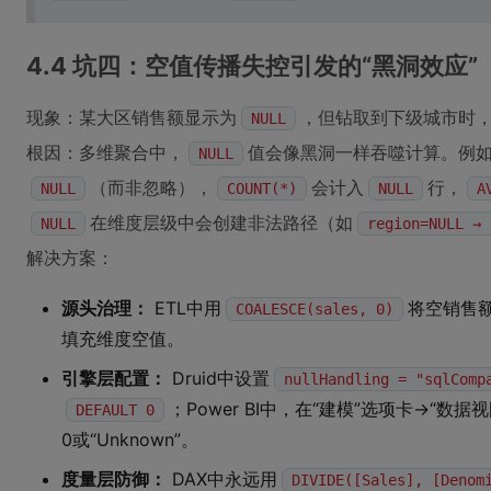
4.4 坑四：空值传播失控引发的“黑洞效应”
现象：某大区销售额显示为
，但钻取到下级城市时
NULL
根因：多维聚合中，
值会像黑洞一样吞噬计算。例
NULL
（而非忽略），
会计入
行，
NULL
COUNT(*)
NULL
A
在维度层级中会创建非法路径（如
NULL
region=NULL → 
解决方案：
源头治理：
ETL中用
将空销售
COALESCE(sales, 0)
填充维度空值。
引擎层配置：
Druid中设置
nullHandling = "sqlComp
；Power BI中，在“建模”选项卡→“数据
DEFAULT 0
0或“Unknown”。
度量层防御：
DAX中永远用
DIVIDE([Sales], [Denom