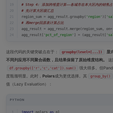
19
# Step 4: 添加跨维度计算——各城市在本大区内的销售
20
# 先计算大区级汇总
21
region_sum = agg_result.groupby(
'region'
)[
'sa
22
# 再merge回原表计算占比
23
agg_result = agg_result.merge(region_sum, on=
24
agg_result[
'pct_of_region'
] = (agg_result[
'sa
这段代码的关键突破点在于：
显
groupby(level=[...])
不同列应用不同聚合函数，且结果保留了原始维度结构。
这
强大得多。但Pan
df.groupby(['r','c','cat']).sum()
度瓶颈明显。此时，
Polars
成为更优选择。其
group_by()
值（Lazy Evaluation）：
PYTHON
1
import
 polars 
as
 pl