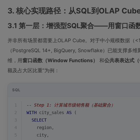
3. 核心实现路径：从SQL到OLAP Cu
3.1 第一层：增强型SQL聚合——用窗口函
并非所有场景都需要上OLAP Cube。对于中小规模数据（
（PostgreSQL 14+, BigQuery, Snowflake）已能
维，用
窗口函数（Window Functions）
和
公共表表达式（
额及占大区比重”为例：
SQL
1
-- Step 1: 计算城市级销售额（基础聚合）
2
WITH
 city_sales 
AS
 (
3
SELECT
4
    region,
5
    city,