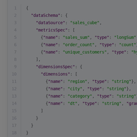
1
{
2
"dataSchema"
: {
3
"dataSource"
: 
"sales_cube"
,
4
"metricsSpec"
: [
5
      {
"name"
: 
"sales_sum"
, 
"type"
: 
"longSum"
6
      {
"name"
: 
"order_count"
, 
"type"
: 
"count"
7
      {
"name"
: 
"unique_customers"
, 
"type"
: 
"h
8
    ],
9
"dimensionsSpec"
: {
10
"dimensions"
: [
11
        {
"name"
: 
"region"
, 
"type"
: 
"string"
},
12
        {
"name"
: 
"city"
, 
"type"
: 
"string"
},
13
        {
"name"
: 
"category"
, 
"type"
: 
"string"
14
        {
"name"
: 
"dt"
, 
"type"
: 
"string"
, 
"gra
15
      ]
16
    }
17
  }
18
}