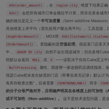
，在
维度下结果正确
AVG(order_amount)
region-city
会把所有城市订单金额拉平计算，而非先算各城市均
AVG()
确的做法是定义一个
半可加度量
（Semi-additive M
其他维度上求平均（需先按用户聚合再平均）。工具层面，D
，MDX用
[AvgOrderAmount])
AVG([Customers].[Custome
。更隐蔽的是
空值处理
。假设某门店某天
[OrderAmount])
中，
自然不会出现该城市；但在多维Cube里
GROUP BY city
统默认会返回
或
——这取决于你在Cube定义中
NULL
0
属性。我曾帮一家连锁药店调优报表，发
NullProcessing
现是Cube把未发生缺货的门店（即事实表无记录）默认计为
有库存检查次数”，后者需要
而非
COUNTNONBLANK()
COUN
的分子分母严格对齐，且明确声明其在各维度上的可加性（Additi
或不可加性（Non-additive）。
这不是技术选型问题，是