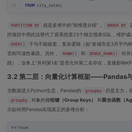
10
FROM
 city_sales;
就是多维中的“按维度分组”，
PARTITION BY
ORDER BY
控项目中用此法替代了原系统里23个独立报表SQL，维护成
子句不能嵌套，复杂逻辑（如“各城市近3月平均销售
OVER()
否则可读性暴跌。另外，
和
对并
RANK()
DENSE_RANK()
跳），业务上“并列第1名”是否允许第二名存在，直接影响K
3.2 第二层：向量化计算框架——Pandas与
当数据进入Python生态，Pandas的
仍是主力，
groupby
对象的
分组键（Group Keys）
和
聚合函数（Agg 
groupby
示如何用Pandas实现真正的多维分析：
PYTHON