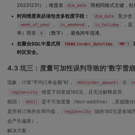
20231231），维度表
用相同格式主键，杜
dim_date
时间维度表必须包含多粒度字段：
至少含
dim_date
,
,
，且
week_of_year
is_weekend
is_holiday
串）而非
（数字），避免跨年混淆。
4
在聚合SQL中显式用
TRUNC(order_datetime, 'MM')
时区安全。
4.3 坑三：度量可加性误判导致的“数字雪崩
现象：计算“平均订单金额”时，
在
AVG(order_amount)
r
维度下却变成180元，且无法解释差异。
region+city
根因：
是不可加度量（Non-additive），其值
AVG()
是所有订单的全局均值，
级的180元是各
region+city
会产生偏差）。
解决方案：