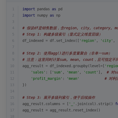
1
import
 pandas 
as
 pd
2
import
 numpy 
as
 np
3
4
# 假设df是销售数据，含region, city, category, mo
5
# Step 1: 构建多级索引（显式定义维度层级）
6
df_indexed = df.set_index([
'region'
, 
'city'
, 
7
8
# Step 2: 使用agg()进行多度量聚合（非单一sum）
9
# 注意：这里同时计算sum, mean, count，且可指定不
10
agg_result = df_indexed.groupby(level=[
'regio
11
'sales'
: [
'sum'
, 
'mean'
, 
'count'
],  
# 对s
12
'profit_margin'
: 
'mean'
# 对
13
})
14
15
# Step 3: 展开多级列索引，便于后续操作
16
agg_result.columns = [
'_'
.join(col).strip() 
f
17
agg_result = agg_result.reset_index()
18