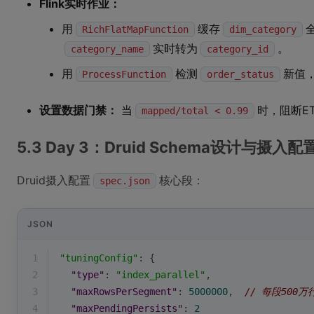
Flink实时作业：
用
缓存
RichFlatMapFunction
dim_category
实时转为
。
category_name
category_id
用
检测
新值
ProcessFunction
order_status
设置数据门禁：
当
时，阻断E
mapped/total < 0.99
5.3 Day 3：Druid Schema设计与
Druid摄入配置
核心段：
spec.json
JSON
1
"tuningConfig"
: {
2
"type"
: 
"index_parallel"
,
3
"maxRowsPerSegment"
: 
5000000
,  
// 每段500
4
"maxPendingPersists"
: 
2