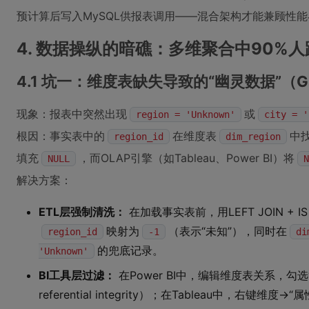
预计算后写入MySQL供报表调用——混合架构才能兼顾性
4. 数据操纵的暗礁：多维聚合中90%
4.1 坑一：维度表缺失导致的“幽灵数据”（Gho
现象：报表中突然出现
或
region = 'Unknown'
city = '
根因：事实表中的
在维度表
中
region_id
dim_region
填充
，而OLAP引擎（如Tableau、Power BI）将
NULL
N
解决方案：
ETL层强制清洗：
在加载事实表前，用LEFT JOIN + 
映射为
（表示“未知”），同时在
region_id
-1
di
的兜底记录。
'Unknown'
BI工具层过滤：
在Power BI中，编辑维度表关系，勾选
referential integrity）；在Tableau中，右键维度