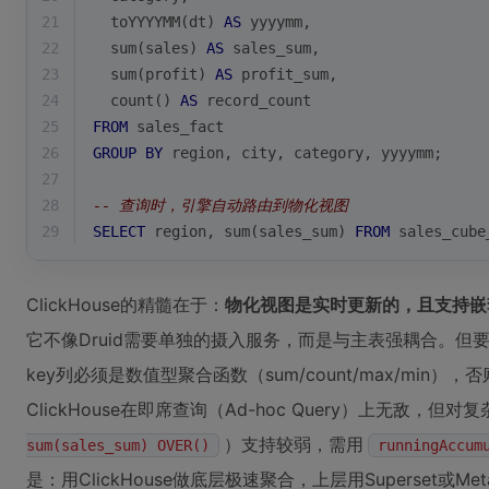
21
  toYYYYMM(dt) 
AS
 yyyymm,
22
sum
(sales) 
AS
 sales_sum,
23
sum
(profit) 
AS
 profit_sum,
24
count
() 
AS
 record_count
25
FROM
 sales_fact
26
GROUP
BY
 region, city, category, yyyymm;
27
28
-- 查询时，引擎自动路由到物化视图
29
SELECT
 region, 
sum
(sales_sum) 
FROM
 sales_cube
ClickHouse的精髓在于：
物化视图是实时更新的，且支持嵌
它不像Druid需要单独的摄入服务，而是与主表强耦合。但
key列必须是数值型聚合函数（sum/count/max/min）
ClickHouse在即席查询（Ad-hoc Query）上无敌，但
）支持较弱，需用
sum(sales_sum) OVER()
runningAccum
是：用ClickHouse做底层极速聚合，上层用Superset或Me