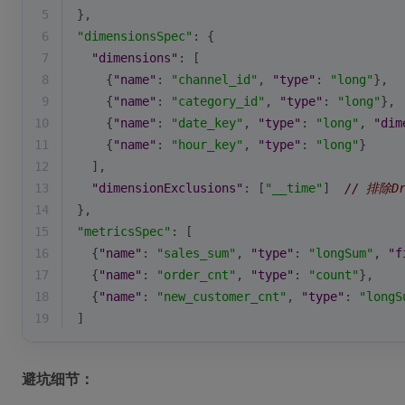
5
},
6
"dimensionsSpec"
: {
7
"dimensions"
: [
8
    {
"name"
: 
"channel_id"
, 
"type"
: 
"long"
},
9
    {
"name"
: 
"category_id"
, 
"type"
: 
"long"
},
10
    {
"name"
: 
"date_key"
, 
"type"
: 
"long"
, 
"dim
11
    {
"name"
: 
"hour_key"
, 
"type"
: 
"long"
}
12
  ],
13
"dimensionExclusions"
: [
"__time"
]  
// 排除D
14
},
15
"metricsSpec"
: [
16
  {
"name"
: 
"sales_sum"
, 
"type"
: 
"longSum"
, 
"f
17
  {
"name"
: 
"order_cnt"
, 
"type"
: 
"count"
},
18
  {
"name"
: 
"new_customer_cnt"
, 
"type"
: 
"longS
19
]
避坑细节：