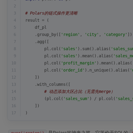
2
3
# Polars的链式操作更清晰
4
result = (
5
    df_pl
6
    .group_by([
'region'
, 
'city'
, 
'category'
])
7
    .agg([
8
        pl.col(
'sales'
).
sum
().alias(
'sales_su
9
        pl.col(
'sales'
).mean().alias(
'sales_m
10
        pl.col(
'profit_margin'
).mean().alias(
11
        pl.col(
'order_id'
).n_unique().alias(
'
12
    ])
13
    .with_columns([
14
# 动态添加大区占比（无需先merge）
15
        (pl.col(
'sales_sum'
) / pl.col(
'sales_
16
    ])
17
)
是Polars的神来之笔，它等价于SQL的