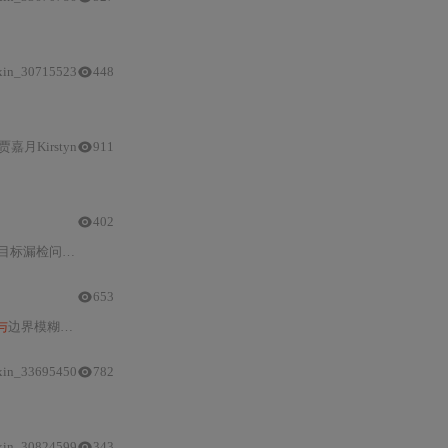
与
设备兼容性。实验表明该损失函数使
mAP提升3
个百分
xin_30715523
448
Focal
加权机制（聚焦困难
样本
），并在YOLOv
5
/v8中完成端到端集
贾嘉月Kirstyn
911
样本
裁剪（clip）和动态权重调整，显著
提升
MS-COCO
402
检问题。详细解析
Focal Loss
的动态加权机制，涵盖其在Objectness
与分
653
与
边界模糊问题。涵盖平滑系数选择、多类别Dice计算、γ值动态调整、Dice-BCE/
xin_33695450
782
mAP
的ISR
与
CARL机制）三大主流解决方案，并提供渐进式组合策
xin_30824599
343