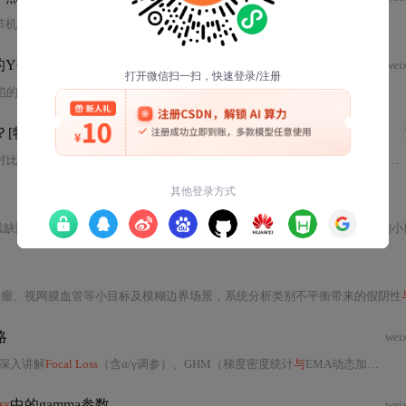
节机制解决CIoU在低质量锚框场景下的优化失衡问题。在
PyTorch
中实现时需注意梯度分离、数值稳定
YOLO模型
mAP提升3
个点
wei
改进（梯度消失、尺度不敏感、收敛慢）、EIOU三要素（重叠/中心距/宽高损失）及
[特殊字符]
对比其
与Focal Loss
在正负
样本
不平衡处理上的差异。ASL通过不对称聚焦机制（独立γ参数）、负
产线缺陷检测中因极端类别不平衡（像素级
1:
16383、anchor级
1:
1000+）导致的小目标漏
肿瘤、视网膜血管等小目标及模糊边界场景，系统分析类别不平衡带来的假阴性
略
wei
深入讲解
Focal Loss
（含α/γ调参）、GHM（梯度密度统计
与
EMA动态加权）和PISA（基于
ss
中的gamma参数
wei