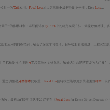
wei
标检测中的
实战
应用。
Focal Loss
通过聚焦难例缓解类别不平衡，Dice
Loss
直接
衡因子α的作用机制；详细阐述在
PyTorch
中的稳定实现方法，涵盖数值处理、多
觉落地应用的典型范例，融合了深度学习理论、目标检测算法演进、工程化实践
领域中目标检测技术演进
与
工程落地的关键脉络。该笔记并非泛泛而谈的入门导引，而是聚焦于一个高度定制化、面向实际部署场景优化的目标检测轻量级模型体系——MingwDetection-M（以下简称M-M）。从命名逻辑可推断，“Mingw”可能源自开发者署名或项目代号，而“Detection-M”中的“M”极大概率代表“Mobile”“Mini”或“Modified”，强调其在模型尺寸
。通过调整易
分类样本
的权重，
Focal loss
使得模型能够更加关注困难
样本
，从
数，最初由何恺明团队于2017年在《
Focal Loss
for Dense Object Detection》论