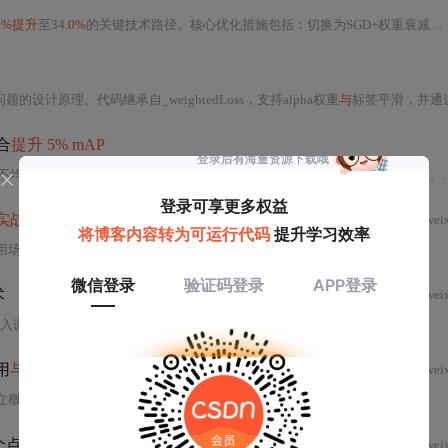
5%提升
至34.
0%
的关键技术路径。核心优化措施包括
：
切换为SGD+权重衰减优化器、引入余弦退火学习率调度、定制锚框尺度
计原理。代码继承自_weightedLoss，支持alpha权重
与
标签平滑，并通过打印中间变量帮
合
提升 5% mAP
不均衡、CIoU损失
提升
边界框定位精度、多特征融合（颜色梯级、运动分析、时序一致性）降低误报率三大关键技术。实验表明，三者协同可
实战
选型
wei
用场景及
实战
表现。CE
Loss
适用于均衡数据；
Focal Loss
通过α/γ参数缓解
样本
术
wei
入调制因子（γ）和类别权重（α），动态降低易分
样本
的损失贡献，增强对难分
用
与调优
心得
wei
立概率建模、多标签兼容性
与
数值稳定性。重点探讨其应对正负
样本
不平衡的策略（如pos_weight动态调整、困难
个点
wei