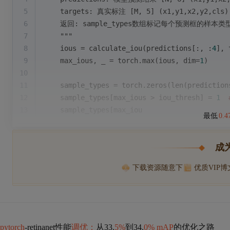
5
    targets: 真实标注 [M, 5] (x1,y1,x2,y2,cls)
6
    返回: sample_types数组标记每个预测框的样本类
7
    """
8
    ious = calculate_iou(predictions[:, :
4
], 
9
    max_ious, _ = torch.
max
(ious, dim=
1
)
10
11
    sample_types = torch.zeros(
len
(prediction
12
    sample_types[max_ious > iou_thresh] = 
1
13
    sample_types[max_iou
最低
0.
成
下载资源随意下
优质VIP
pytorch
-retinanet性能
调优：
从33.
5%
到34.
0% mAP
的优化之路