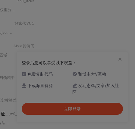
hou_0205
权重分配问题。文章详细说明了如何在
PyTorch
框架下
定义
DFL
类
，将其集成到
好家伙VCC
衡问题而设计。其核心思想并非简单地加权正负
Alysa其诗闻
成步骤，显著
提升
了检测速度
与
端到端训练的
×
登录后您可以享受以下权益：
SW_孙维
免费复制代码
和博主大V互动
对不同尺度和形态的检测问题。通过分析损失函数
下载海量资源
发动态/写文章/加入社
ws闪亮
区
实标签差异的函数；
Focal Loss
通过调节参数关注难以
分类
的
样本
，适用于类别
立即登录
x_
loss
的减小，同时实现cls_
loss
的减小
loss.
py中代码
：
def f
m0_69196304
计算中整合
Focal Loss
和Alpha-IoU，最后给出了