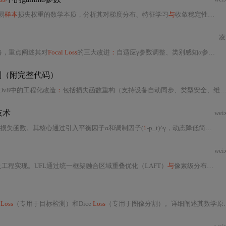
难易
样本
损失权重的数学本质，分析其对梯度分布、特征学习
与
收敛稳定性的影响，并针对目标检测、图像
凌
略，重点阐述其对
Focal Loss
的三大改进
：
自适应γ参数调整、类别感知α参数及困难
别（附完整代码）
Ov8中的工程化改造
：
包括损失函数重构（支持设备自动同步、类型安全、维度自适应
技术
wei
损失函数。其核心通过引入平衡因子α和调制因子(
1
-p_t)^γ，动态降低简单
样本
wei
工程实现。UFL通过统一框架融合区域重叠优化（LAFT）
与
像素级分布学习（LAFL），以可调参数λ平衡二者目标。重点涵盖其Dice/
 Loss
（专用于目标检测）和Dice
Loss
（专用于图像分割）。详细阐述其数学原理、