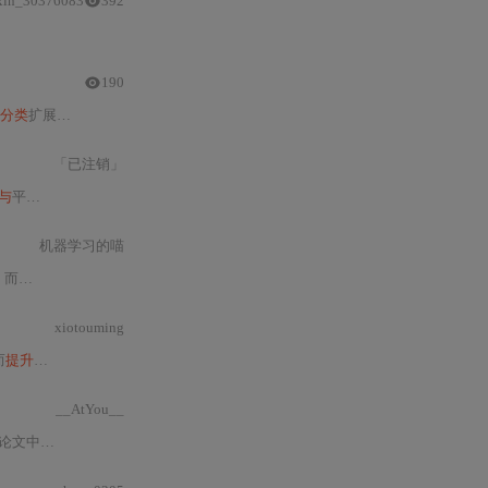
xin_30376083
392
优化区域重叠，二者组合可协同
提升
模型性能。文中涵盖参数
调优
策略、数值稳
190
分类
扩展
与
工程优化；重点介绍其在RetinaNet等目标检测框架中的
实战
设计、
「已注销」
与
平台化部署全流程。首先，从核心模型YOLOv
5
（6
.0
版本）出发，其作为YO
机器学习的喵
、推理延迟、内存占用
xiotouming
而
提升
模型对困难
样本
的学习能力。该损失函数基于二
分类
交叉熵损失函数，并
__AtYou__
文中提出，旨在
提升
单阶段目标检测器（如RetinaNet）在面对大量易
分类
负