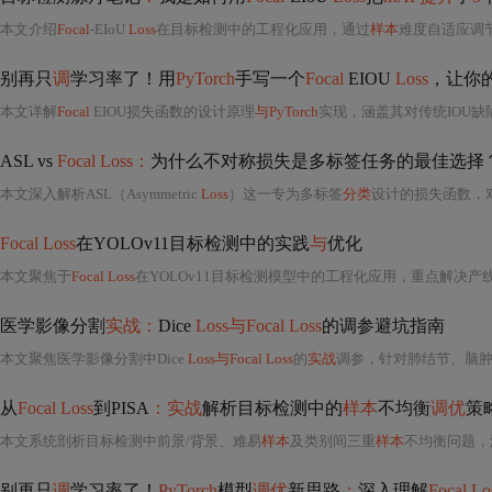
本文介绍
Focal
-EIoU
Loss
在目标检测中的工程化应用，通过
样本
难度自适应调
别再只
调
学习率了！用
PyTorch
手写一个
Focal
EIOU
Loss
，让你的
本文详解
Focal
EIOU损失函数的设计原理
与PyTorch
实现，涵盖其对传统IOU缺陷的
ASL vs
Focal Loss：
为什么不对称损失是多标签任务的最佳选择？
本文深入解析ASL（Asymmetric
Loss
）这一专为多标签
分类
设计的损失函数，
Focal Loss
在YOLOv11目标检测中的实践
与
优化
本文聚焦于
Focal Loss
在YOLOv11目标检测模型中的工程化应用，重点解决
医学影像分割
实战：
Dice
Loss与Focal Loss
的调参避坑指南
本文聚焦医学影像分割中Dice
Loss与Focal Loss
的
实战
调参，针对肺结节、脑
从
Focal Loss
到PISA
：实战
解析目标检测中的
样本
不均衡
调优
策
本文系统剖析目标检测中前景/背景、难易
样本
及类别间三重
样本
不均衡问题，
别再只
调
学习率了！
PyTorch
模型
调优
新思路
：
深入理解
Focal Lo