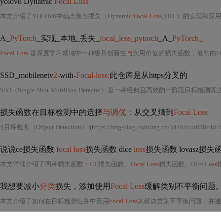
yolov8 Dynamic
Focal Loss
本文介绍了YOLOv8中动态焦点损失（Dynamic
Focal Loss
, DFL）的实现和应
A_
PyTorch
_实现_本地_丢失_
focal_loss_pytorch
_A_
PyTorch_
Focal Loss
是深度学习领域中一种极具创新性
与
实用价值的损失函数，最初由Faceb
SSD_mobilenetv
2
-with-
Focal-loss:
此仓库是从https分叉的
SSD（Single Shot MultiBox Detector）是一种经典且高效的一
损失函数在目标检测中的选择
与调优：
从交叉熵到
Focal Loss
![目标检测（Object Detection）](https
:
//img-blog
.
csdnimg
.
cn/3446555df38c4d2
说说ce损失函数
focal loss
损失函数 dice
loss
损失函数 lovas
本文详细介绍了四种损失函数
：
CE损失函数、
Focal Loss
损失函数、Dice
Loss
我想要减小
分类
损失，添加使用
Focal Loss
缓解类别不平衡问题
本文介绍了如何在目标检测任务中应用
Focal Loss
来解决类别不平衡问题，并通过