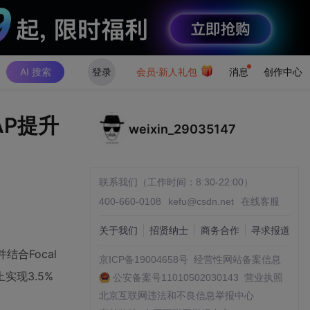
AI 搜索
登录
会员·新人礼包
消息
创作中心
AP提升
weixin_29035147
联系我们（工作时间：8:30-22:00）
400-660-0108
kefu@csdn.net
在线客服
关于我们
招贤纳士
商务合作
寻求报道
合Focal
京ICP备19004658号
经营性网站备案信息
实现3.5%
公安备案号11010502030143
营业执照
北京互联网违法和不良信息举报中心