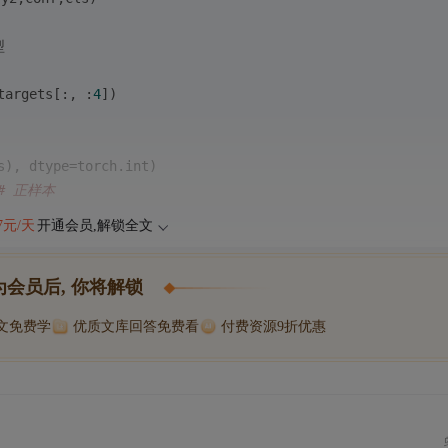
型
targets[:, :
4
])
s), dtype=torch.
int
)
# 正样本
47元/天
开通会员,解锁全文
为会员后, 你将解锁
博文免费学
优质文库回答免费看
付费资源9折优惠