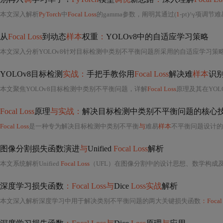
本文深入解析
PyTorch
中
Focal Loss
的gamma参数，阐明其通过(
1
-pt)^γ项调节
从
Focal Loss
到动态
样本
权重
：
YOLOv8中的自适应学习策略
本文深入分析YOLOv8针对目标检测中类别不平衡问题所采用的自适应学习策
YOLOv8目标检测
实战：
手把手教你用
Focal Loss
解决难
样本
识
本文聚焦YOLOv8目标检测中类别不平衡问题，详解
Focal Loss
原理及其在YOL
Focal Loss
原理
与实战：
解决目标检测中类别不平衡问题的核心
Focal Loss
是一种专为解决目标检测中类别不平衡
与
难易
样本
不平衡问题设计的
图像分割损失函数演进
与
Unified
Focal Loss
解析
本文系统解析Unified
Focal Loss
（UFL）在图像分割中的设计思想、数学构成及
深度学习损失函数
：Focal Loss与
Dice
Loss实战
解析
本文深入解析深度学习中用于解决类别不平衡问题的两大关键损失函数
：Focal