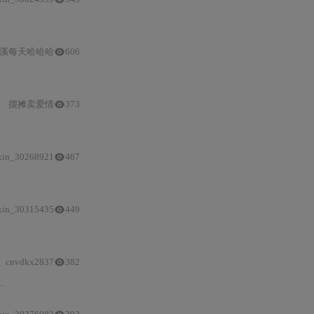
分类
及工业缺陷检测等任务提供实证驱动的gamma取
溪每天哈哈哈
606
样本
挖掘集成，并介绍PolyLoss融合创新。内容涵盖数学原理、
PyTorch
实
摆摊卖爱情
373
与
边界保护）、DetectionLoss
类
集成方法、γ/α参数
调优
策略，并通过垃
xin_30268921
467
的损失贡献，增强困难
样本
的梯度权重。该损失函数在RetinaNet中成功
提升
一
xin_30315435
449
Focal
衍生形式、α/γ/
cnvdkx2837
382
PyTorch
实现细节、调参经验（如γ、α、smooth参数）、常见陷阱及解决