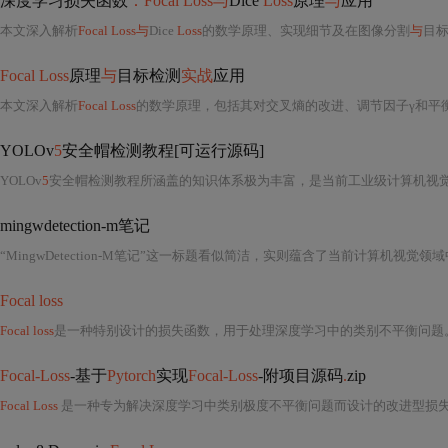
深度学习损失函数
：Focal Loss与
Dice
Loss
原理
与
应用
本文深入解析
Focal Loss与
Dice
Loss
的数学原理、实现细节及在图像分割
与
目
Focal Loss
原理
与
目标检测
实战
应用
本文深入解析
Focal Loss
的数学原理，包括其对交叉熵的改进、调节因子γ和平
YOLOv
5
安全帽检测教程[可运行源码]
YOLOv
5
安全帽检测教程所涵盖的知识体系极为丰富，是当前工业级计算机视
mingwdetection-m笔记
“MingwDetection-M笔记”这一标题看似简洁，实则蕴含了当前计算机视觉
Focal loss
Focal loss
是一种特别设计的损失函数，用于处理深度学习中的类别不平衡问题
Focal-Loss
-基于
Pytorch
实现
Focal-Loss
-附项目源码
.
zip
Focal Loss
是一种专为解决深度学习中类别极度不平衡问题而设计的改进型损失函