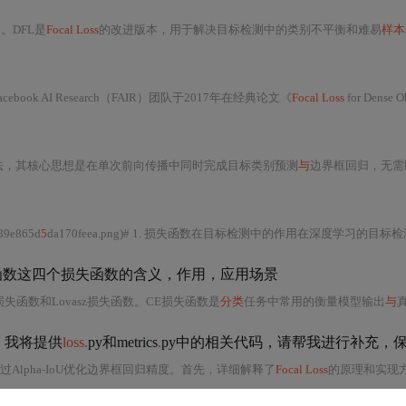
用。DFL是
Focal Loss
的改进版本，用于解决目标检测中的类别不平衡和难易
样本
ook AI Research（FAIR）团队于2017年在经典论文《
Focal Loss
for Dense Object Detection》中提出，专为解决目标检测任务中极端类别不平
阶段目标检测算法，其核心思想是在单次前向传播中同时完成目标类别预测
与
边界框回归，无需区域提议网络（RPN）或候选框生
89e865d
5
da170feea
.
png)# 1
.
损失函数在目标检测中的作用在深度学习的目标检测领域中，损失函数承担着一个至关重要的角色。它可以量化模型预测的准确性，同时作为优化过程中的反馈信号，指导模型调整参数以减少预测误差。本章将探讨损失函数如何帮助模型区分不同对象，如何处理复杂的背景干扰，以及如何应
z损失函数这四个损失函数的含义，作用，应用场景
损失函数和Lovasz损失函数。CE损失函数是
分类
任务中常用的衡量模型输出
与
真
。我将提供
loss.
py和metrics
.
py中的相关代码，请帮我进行补充，保证bo
Alpha-IoU优化边界框回归精度。首先，详细解释了
Focal Loss
的原理和实现方法，然后展示了如何在损失