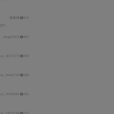
与
宽高比参数、微调
Focal Loss
彬彬侠
953
助理解难
样本
聚焦机制。适用于RetinaNet等目标检测模型。
dingdi3021
492
提升mAP
达
5%
xin_30372371
383
不平衡；GHMC
Loss
基于梯度密度动态加权，更适合噪声多或难易混杂场景。
xin_30443747
500
样本
的关注。其核心在于改造交叉熵损失，无需重采样即可
提升
少数类召回
xin_30784501
301
样本
挖掘）、为何弃用Softmax而选用sig
xin_33670786
527