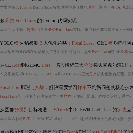
本文围绕
PyTorch
版RetinaNet目标检测模型展开性能
调优
，聚焦于将
mAP
从33.
多
分类 Focal Loss
的 Python 代码实现
本文介绍了基于
PyTorch
的多
分类Focal Loss
实现，重点解析其针对类别不平衡问题的设
YOLOv
5
火焰检测
3
大优化策略
：Focal Loss
、CIoU
与
多特征融
本文聚焦YOLOv
5
在火焰检测任务中的性能瓶颈，提出
Focal Loss
解决正负
样本
从CE
Loss
到GHMC
Loss：
深入解析三大
分类
损失函数的演进
与
本文系统剖析CE
Loss
、
Focal Loss
和GHMC
Loss
三大
分类
损失函数的原理、适
Focal Loss
原理
与实战：
解决深度学习
样本
不均衡问题的核心技
Focal Loss
是一种专为解决深度学习中
样本
不均衡问题设计的损失函数，通过引
从图像
分类
到目标检测
：PyTorch
中BCEWithLogitsLoss的
实战
应
本文深入解析
PyTorch
中BCEWithLogitsLoss在目标检测任务中的核心优势
：
独
目标检测炼丹笔记
：
我是如何用
Focal
-EIoU
Loss
把
mAP提升
了
3