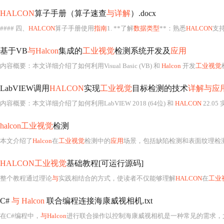
HALCON
算子手册（算子速查
与详解
）.docx
#### 四、
HALCON
算子手册使用
指南
1. **了解
数据类型
**：熟悉
HALCON
支
基于VB
与Halcon
集成的
工业视觉
检测系统开发及
应用
内容概要：本文详细介绍了如何利用Visual Basic (VB) 和
Halcon
开发
工业视觉
LabVIEW调用
HALCON
实现
工业视觉
目标检测的技术
详解与应
内容概要：本文详细介绍了如何利用LabVIEW 2018 (64位) 和
HALCON
22.05
halcon工业视觉
检测
本文介绍了
Halcon
在
工业视觉
检测中的
应用
场景，包括缺陷检测和表面纹理检测，并针对遇到
HALCON工业视觉
基础教程[可运行源码]
整个教程通过理论
与
实践相结合的方式，使读者不仅能够理解
HALCON
在
工业
C#
与 Halcon
联合编程连接海康威视相机.txt
在C#编程中，
与Halcon
进行联合操作以控制海康威视相机是一种常见的需求，