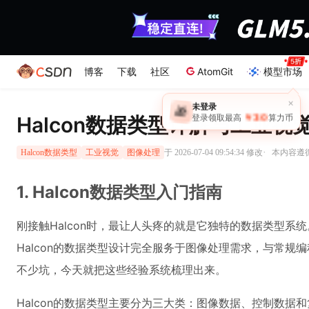
博客
下载
社区
AtomGit
模型市场
×
未登录
🎁
￥30
Halcon数据类型详解与工业视
登录领取最高
算力币
·
于 2026-07-04 09:54:34 修改
本内容遵循C
Halcon数据类型
工业视觉
图像处理
1. Halcon数据类型入门指南
刚接触Halcon时，最让人头疼的就是它独特的数据类型系
Halcon的数据类型设计完全服务于图像处理需求，与常规
不少坑，今天就把这些经验系统梳理出来。
Halcon的数据类型主要分为三大类：图像数据、控制数据