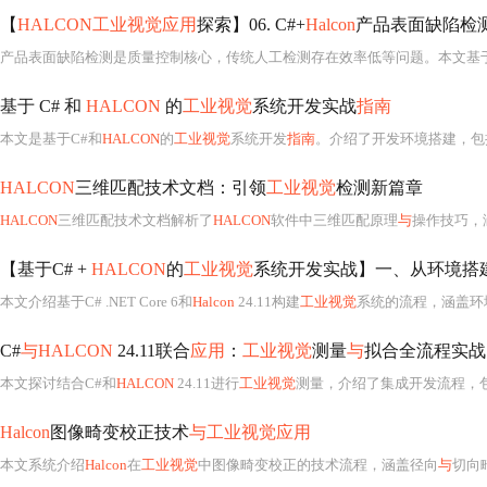
【
HALCON工业视觉应用
探索】06. C#+
Halcon
产品表面缺陷检
产品表面缺陷检测是质量控制核心，传统人工检测存在效率低等问题。本文基于
基于 C# 和
HALCON
的
工业视觉
系统开发实战
指南
本文是基于C#和
HALCON
的
工业视觉
系统开发
指南
。介绍了开发环境搭建，包括工具链准备和项目配置；阐述了系统核心流程，如
HALCON
三维匹配技术文档：引领
工业视觉
检测新篇章
HALCON
三维匹配技术文档解析了
HALCON
软件中三维匹配原理
与
操作技巧，涵
【基于C# +
HALCON
的
工业视觉
系统开发实战】一、从环境搭
本文介绍基于C# .NET Core 6和
Halcon
24.11构建
工业视觉
系统的流程，涵盖环境配置、相机集成、图像处理算法实现等关键环节。
C#
与HALCON
24.11联合
应用
：
工业视觉
测量
与
拟合全流程实战
本文探讨结合C#和
HALCON
24.11进行
工业视觉
测量，介绍了集成开发流程，
Halcon
图像畸变校正技术
与工业视觉应用
本文系统介绍
Halcon
在
工业视觉
中图像畸变校正的技术流程，涵盖径向
与
切向畸变原