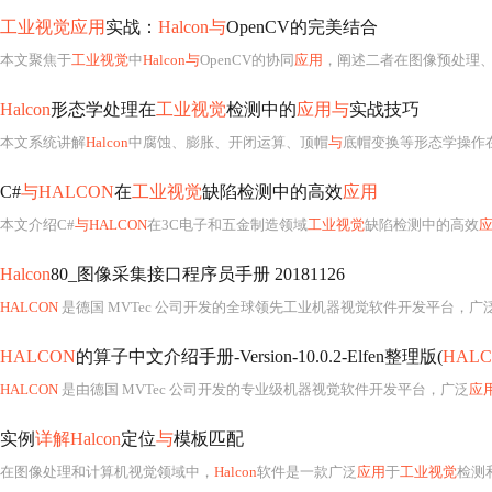
工业视觉应用
实战：
Halcon与
OpenCV的完美结合
本文聚焦于
工业视觉
中
Halcon与
OpenCV的协同
应用
，阐述二者在图像预处理、特征提取、缺陷检测等关
Halcon
形态学处理在
工业视觉
检测中的
应用与
实战技巧
本文系统讲解
Halcon
中腐蚀、膨胀、开闭运算、顶帽
与
底帽变换等形态学操作
C#
与HALCON
在
工业视觉
缺陷检测中的高效
应用
本文介绍C#
与HALCON
在3C电子和五金制造领域
工业视觉
缺陷检测中的高效
Halcon
80_图像采集接口程序员手册 20181126
HALCON
是德国 MVTec 公司开发的全球领先工业机器视觉软件开发平台，广
HALCON
的算子中文介绍手册-Version-10.0.2-Elfen整理版(
HAL
HALCON
是由德国 MVTec 公司开发的专业级机器视觉软件开发平台，广泛
应
实例
详解Halcon
定位
与
模板匹配
在图像处理和计算机视觉领域中，
Halcon
软件是一款广泛
应用
于
工业视觉
检测