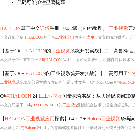
代码可维护性显著提高
HALCON
算子中文
详解
手册-10.0.2版（Elfen整理）-
工业视觉
开
本文详细介绍了
HALCON
算子在
工业视觉
开发中的
应用
，涵盖图像预处理、几何变换、形状匹
【基于C# +
HALCON
的
工业视觉
系统开发实战】二、高鲁棒性
本文基于C# .NET Core 6
与HALCON
24.11，阐述高鲁棒性手机部件定位技术体系。解析形状模板创建参数、抗干扰预处理策略及C#多线程架构优
【基于C# +
HALCON
的工业视系统开发实战】十、高可用
工业
工业视觉
系统传统部署方式存在诸多问题，本文基于C# .NET Core 6
与HALCO
C#
与HALCON
24.11
工业视觉
测量拟合实战：从边缘提取到3D
本文介绍基于C#
与HALCON
24.11的
工业视觉
测量拟合技术，涵盖边缘提取、几何拟合、精度优化及工业部署全流程。结合汽车零件孔径测量、PCB焊点共面
【
HALCON工业视觉应用
探索】04. C# +
Halcon工业视觉
条码识
本文基于C#
与Halcon
24.11，为零基础读者提供工业条码识别系统从开发到部