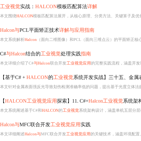
工业视觉
实战：
HALCON
模板匹配算法
详解
本文围绕
HALCON
模板匹配算法展开，从核心原理、分类方法、关键算子及优化技巧四个维度进行深度解析。介绍了相关性匹配等常见方法，以及基于形状、灰度等多种匹配方法。还阐
Halcon与
PCL平面矫正技术
详解与应用指南
本文系统解析
Halcon
（面向二维图像）和PCL（面向三维点云）的平面矫正核
C#
与Halcon
结合的
工业视觉
处理实践
指南
本文详细介绍了C#
与Halcon
联合开发
工业视觉应用
的完整实践流程，涵盖开发环
【基于C# +
HALCON
的
工业视觉
系统开发实战】三十五、金属表
本文针对金属表面强反光导致划伤检测准确率低的问题，提出基于光度立体法
【
HALCON工业视觉应用
探索】11. C#+
Halcon工业视觉
系统架
本文系统阐述基于C#和
HALCON
的
工业视觉
系统架构设计，涵盖单机五层分层模型（用户界面、业务逻辑、图像处理、硬件控制、数据访问）及分布式
Halcon与
MFC联合开发
工业视觉应用
实践
本文详细阐述
Halcon与
MFC联合开发
工业视觉应用
的关键技术，涵盖环境配置、图像显示整合、相机实时采集（支持GigE Vision/USB3 Vis