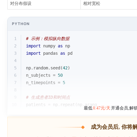
对分布假设
相对宽松
PYTHON
1
# 示例：模拟纵向数据
2
import
 numpy 
as
 np
3
import
 pandas 
as
 pd
4
5
np.random.seed(
42
)
6
n_subjects = 
50
7
n_timepoints = 
5
8
9
# 生成患者ID和时间点
10
patients = np.repeat(np.arang
最低
0.47元/天
开通会员,解
成为会员后, 你将