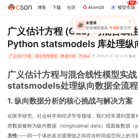
博客
下载
社区
AtomGit
模型市场
×
未登录
🎁
￥30
广义估计方程 (GEE) 与混合线性
登录领取最高
算力币
Python statsmodels 库处
·
于 2026-07-07 10:13:39 修改
广义估计方程
混合线性模型
数据分析
Python
广义估计方程与混合线性模型实战：P
statsmodels处理纵向数据全流
1. 纵向数据分析的核心挑战与解决方案
在医学研究、社会科学和经济学等领域，我们经常遇到需要
类数据被称为纵向数据（longitudinal data）或面板数据（
关性
——同一个体的多次观测值之间存在时间或空间上的关