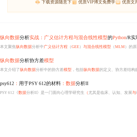
下载资源随意下
优质VIP博文免费学
优质文
纵向数据
分析
实战：广义估计方程与混合线性模型
的
Python
/R
本文聚焦
纵向数据
分析中
广义估计方程
（
GEE
）
与混合线性模型
（
MLM
）的原
纵向数据
分析协方差
模型
本文介绍了
纵向数据
分析中的协方差
模型
，包括
纵向数据
的定义、协方差结构的重要
psy612
：
用于PSY 612的材料
：数据
分析II
PSY 612《
数据
分析II》是一门面向心理学研究生
（
尤其是临床、认知、发展
与