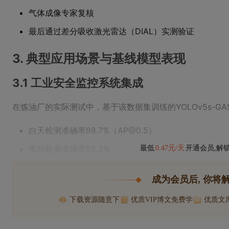
气体成像专家复核
最后通过差分吸收激光雷达（DIAL）实测验证
3. 典型应用场景与基线模型表现
3.1 工业安全监控系统集成
在炼油厂的实际测试中，基于该数据集训练的YOLOv5s-G
白天检测准确率98.7%（AP@0.5）
夜间检测准确率95.2%
最低
0.47元/天
开通会员,解
成为会员后, 你将
下载资源随意下
优质VIP博文免费学
优质文