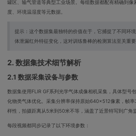
罐区、输气管道等典型工业场景。每组数据都配有精确到像
度、环境温湿度等元数据。
提示：这个数据集最独特的价值在于，它捕捉了不同环境
体泄漏红外特征变化，这对训练鲁棒的检测算法至关重要
2. 数据集技术细节解析
2.1 数据采集设备与参数
数据集使用FLIR GF系列光学气体成像相机采集，具体型号包
化物类气体优化。采集分辨率保持原始640×512像素，帧率3
样性，拍摄距离从5米到50米不等，涵盖了近景特写到广角
每段视频都同步记录了以下环境参数：