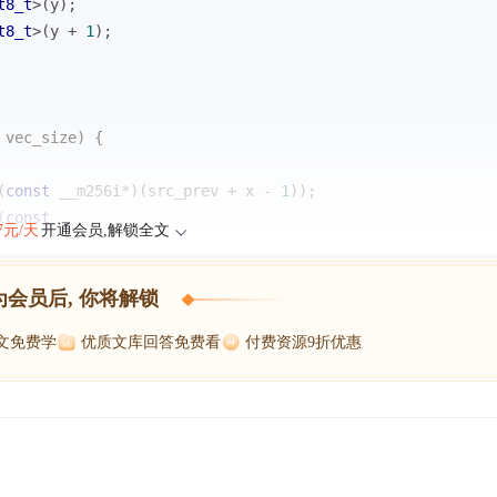
t8_t
>(y);
t8_t
>(y + 
1
);
 vec_size) {
(
const
 __m256i*)(src_prev + x - 
1
));
(
const
47元/天
开通会员,解锁全文
为会员后, 你将解锁
博文免费学
优质文库回答免费看
付费资源9折优惠