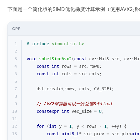
下面是一个简化版的SIMD优化梯度计算示例（使用AVX2指
CPP
1
# 
include
<immintrin.h>
2
3
void
sobelSimdAvx2
(
const
 cv::Mat& src, cv::Ma
4
const
int
 rows = src.rows;
5
const
int
 cols = src.cols;
6
7
    dst.
create
(rows, cols, CV_32F);
8
9
// AVX2寄存器可以一次处理8个float
10
constexpr
int
 vec_size = 
8
;
11
12
for
 (
int
 y = 
1
; y < rows - 
1
; ++y) {
13
const
uint8_t
* src_prev = src.ptr<
uin