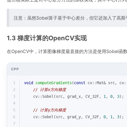
注意：虽然Sobel算子基于中心差分，但它还加入了高
1.3 梯度计算的OpenCV实现
在OpenCV中，计算图像梯度最直接的方法是使用Sobel函
CPP
1
void
computeGradients
(
const
 cv::Mat& src, cv:
2
// 计算x方向梯度
3
    cv::
Sobel
(src, grad_x, CV_32F, 
1
, 
0
, 
3
);
4
5
// 计算y方向梯度
6
    cv::
Sobel
(src, grad_y, CV_32F, 
0
, 
1
, 
3
);
7