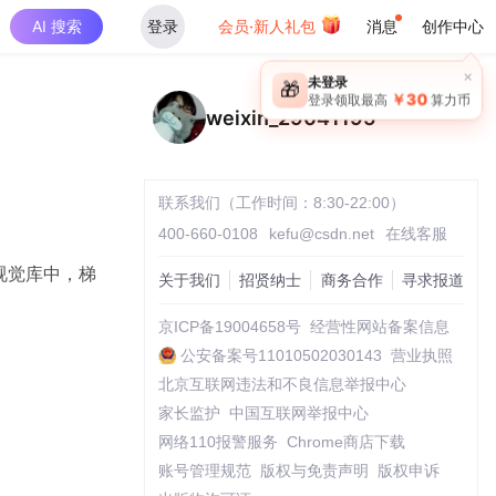
AI 搜索
登录
会员·新人礼包
消息
创作中心
×
未登录
🎁
￥30
登录领取最高
算力币
weixin_29041195
联系我们（工作时间：8:30-22:00）
400-660-0108
kefu@csdn.net
在线客服
视觉库中，梯
关于我们
招贤纳士
商务合作
寻求报道
京ICP备19004658号
经营性网站备案信息
公安备案号11010502030143
营业执照
北京互联网违法和不良信息举报中心
家长监护
中国互联网举报中心
网络110报警服务
Chrome商店下载
账号管理规范
版权与免责声明
版权申诉