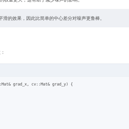
斯平滑的效果，因此比简单的中心差分对噪声更鲁棒。
数：
:Mat& grad_x, cv::Mat& grad_y)
{