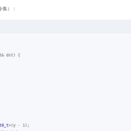
令集）：
t& dst)
{
t8_t
>(y - 
1
);