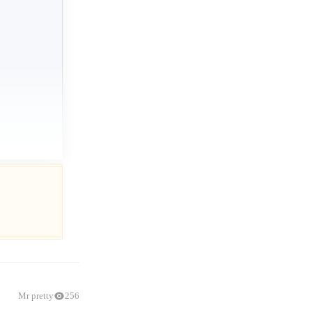
Mr pretty
256