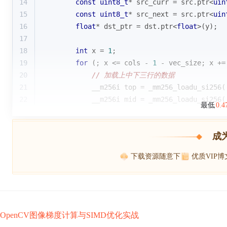
14
const
uint8_t
* src_curr = src.ptr<
uin
15
const
uint8_t
* src_next = src.ptr<
uin
16
float
* dst_ptr = dst.ptr<
float
>(y);
17
18
int
 x = 
1
;
19
for
 (; x <= cols - 
1
 - vec_size; x +=
20
// 加载上中下三行的数据
21
            __m256i top = _mm256_loadu_si256(
22
            __m256i mid = _mm256_loadu_si256(
最低
0.
成
下载资源随意下
优质VIP
OpenCV图像梯度计算与SIMD优化实战