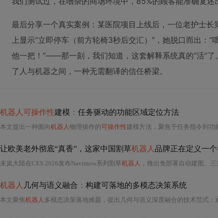
我们测试过，在嘈杂的商场环境中，85%的顾客能准确复述
最后分享一个真实案例：某医院项目上线后，一位老护士长
上显示“立即停车（前方轮椅3秒后交汇）”，她脱口而出：
他一把！”——那一刻，我们知道，这套解释系统真的“活”
了人与机器之间，一种无需翻译的信任桥梁。
机器人可操作性
建模
：
任务驱动的功能区域定位方法
本文提出一种面向
机器人
物理操作的
可操作性
建模方法，聚焦于任务指令到功能区域（如按钮、开
让欧美老外彻底“真香”，这家中国割草
机器人
品牌正在定义一个
未岚大陆在CES 2026发布Navimow系列割草
机器人
，推出免部署自动建图、三重融合定位系统与零转全驱技术，
机器人
几何与语义融合
：
构建可落地的多模态决策系统
本文聚焦
机器人
多模态决策落地难题，提出几何与语义深度融合的技术范式
：