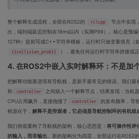
整个解释生成流程，全部在ROS2的
节点中实现
rclcpp
出，端到端延迟控制在18ms以内（实测P99）。核心是预
127种）提前写成C++字符串模板，运行时只做变量填充（
），避免任何运行时字符串拼接或
{{collision_prob}}
4. 在ROS2中嵌入实时解释环：不是
把解释功能塞进现有导航栈，是新手最常见的错误。我们最
和
之间插入一个解释节点，结果发现：当机
controller
CPU占用飙升，直接拖慢了
的发布频率，导
controller
根源在于，
解释不是旁观者，它必须是导航控制环的有机组
我们彻底重构了导航栈的架构，核心思想是：
将可操作性评
的输入，而非输出
。新的架构分为四层，全部运行在ROS2