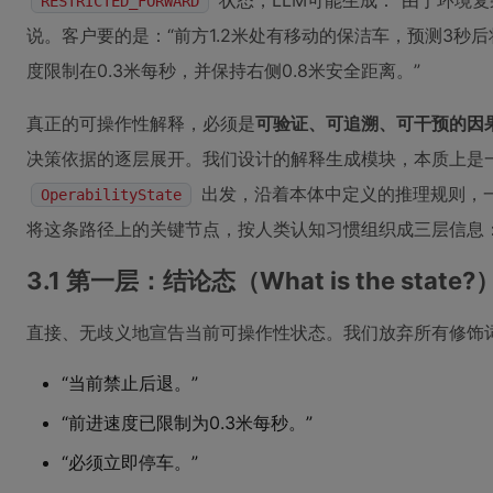
状态，LLM可能生成：“由于环境
RESTRICTED_FORWARD
说。客户要的是：“前方1.2米处有移动的保洁车，预测3秒
度限制在0.3米每秒，并保持右侧0.8米安全距离。”
真正的可操作性解释，必须是
可验证、可追溯、可干预的因
决策依据的逐层展开。我们设计的解释生成模块，本质上是一
出发，沿着本体中定义的推理规则，
OperabilityState
将这条路径上的关键节点，按人类认知习惯组织成三层信息
3.1 第一层：结论态（What is the state?
直接、无歧义地宣告当前可操作性状态。我们放弃所有修饰词
“当前禁止后退。”
“前进速度已限制为0.3米每秒。”
“必须立即停车。”