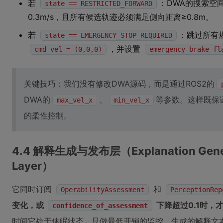
若
：DWA的搜索空
state == RESTRICTED_FORWARD
0.3m/s，且所有候选轨迹必须满足侧向距离≥0.8m。
若
：跳过所有
state == EMERGENCY_STOP_REQUIRED
，并设置
cmd_vel = (0,0,0)
emergency_brake_fl
关键技巧：我们没有修改DWA源码，而是通过ROS2的
DWA的
、
等参数。这样既保
max_vel_x
min_vel_x
的柔性控制。
4.4 解释生成与发布层（Explanation Generat
Layer）
它同时订阅
和
OperabilityAssessment
PerceptionRep
变化，或
下降超过0.1时，
confidence_of_assessment
时间它处于休眠状态，只做最低开销的监控。生成的解释文