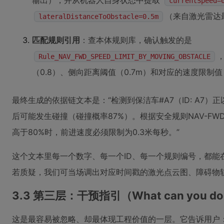
输出），并从机器人自身状态中提取
currentSpeed=
（来自激光雷达
lateralDistanceToObstacle=0.5m
匹配规则引用
：查本体规则库，确认触发的是
Rule_NAV_FWD_SPEED_LIMIT_BY_MOVING_OBSTACLE
（0.8）、侧向距离阈值（0.7m）和对应的速度限制值（
最终生成的依据链文本是：“检测到保洁车#A7（ID: A7）正
后可能发生碰撞（碰撞概率87%）。根据安全规则NAV-FWD
高于80%时，前进速度必须限制为0.3米每秒。”
这个文本里每一个数字、每一个ID、每一个规则编号，都能
若质疑，我们可当场调出对应时间戳的激光点云图、障碍物
3.3 第三层：干预指引（What can you d
这是最容易被忽略、却最体现工程价值的一层。它告诉用户