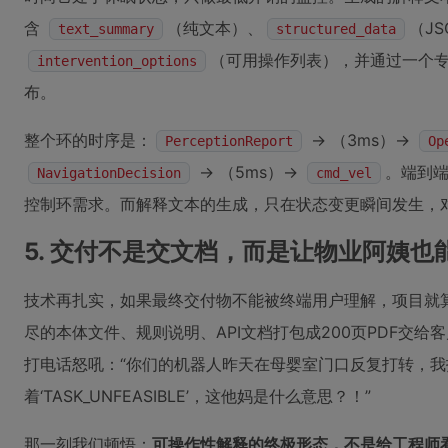
含
（纯文本）、
（J
text_summary
structured_data
（可用操作列表），并通过一个
intervention_options
布。
整个环的时序是：
→ （3ms）→
PerceptionReport
Op
→ （5ms）→
。端到端
NavigationDecision
cmd_vel
控制环需求。而解释文本的生成，只在状态变更瞬间发生，
5. 交付不是交文档，而是让物业阿姨也
技术再扎实，如果最终交付物不能被终端用户理解，项目就
尽的本体文件、规则说明、API文档打包成200页PDF交给
打电话怒吼：“你们的机器人昨天在母婴室门口反复打转，我打
着‘TASK_UNFEASIBLE’，这他妈是什么意思？！”
那一刻我们顿悟：
可操作性解释的终极形态，不是给工程师