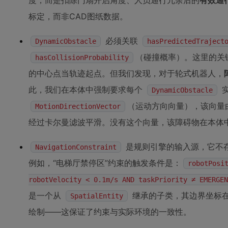
度，而是扣除门扇开启角度、人员通行冗余后的
有效通
标定，而非CAD图纸数据。
必须关联
DynamicObstacle
hasPredictedTraject
（碰撞概率）。这里的关
hasCollisionProbability
的中心点当轨迹起点。但我们发现，对于轮式机器人，
此，我们在本体中强制要求每个
实
DynamicObstacle
（运动方向向量），该向量
MotionDirectionVector
经过卡尔曼滤波平滑。没有这个向量，该障碍物在本体中
是规则引擎的输入源，它不
NavigationConstraint
例如，“电梯厅禁停区”约束的触发条件是：
robotPosi
robotVelocity < 0.1m/s AND taskPriority ≠ EMERGEN
是一个从
继承的子类，其边界坐标在
SpatialEntity
绘制——这保证了约束与实际环境的一致性。