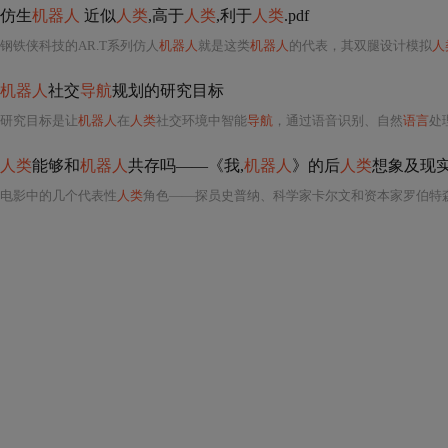
仿生
机器人
近似
人类
,高于
人类
,利于
人类
.pdf
钢铁侠科技的AR.T系列仿人
机器人
就是这类
机器人
的代表，其双腿设计模拟
人
机器人
社交
导航
规划的研究目标
研究目标是让
机器人
在
人类
社交环境中智能
导航
，通过语音识别、自然
语言
处
人类
能够和
机器人
共存吗——《我,
机器人
》的后
人类
想象及现实启
电影中的几个代表性
人类
角色——探员史普纳、科学家卡尔文和资本家罗伯特