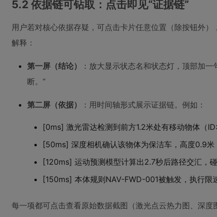
5.2 依据链可钻取：点击即见“证据链”
用户若对核心依据存疑，可点击卡片任意位置（除按钮外）
解释：
第一屏（结论）
：放大显示状态名和状态灯，顶部加一
断。”
第二屏（依据）
：用时间轴形式展示证据链。例如：
[0ms] 激光雷达检测到前方1.2米处有移动物体（ID:
[50ms] 深度相机确认该物体为保洁车，高度0.9米
[120ms] 运动预测模型计算出2.7秒后路径交汇，
[150ms] 本体规则NAV-FWD-001被触发，执行限
每一项都可点击查看原始数据截图（激光点云热力图、深度图