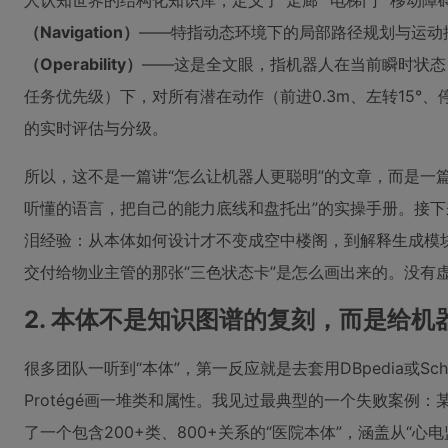
人认知世界的结构化知识库，定义了“走廊”“电梯门”“移动障
（Navigation）
——特指动态环境下的局部路径规划与运动
（Operability）
——这是全文眼，指机器人在当前瞬时状态
任务优先级）下，对所有潜在动作（前进0.3m、左转15°
的实时评估与分级。
所以，这不是一篇讲“怎么让机器人更聪明”的文章，而是一
听懂的语言，把自己的能力底线和盘托出”的实操手册。接
泪经验：从本体如何设计才不变成空中楼阁，到解释生成模块
交付给物业主管的那张“三色状态卡”是怎么画出来的。没有
2. 本体不是知识图谱的复刻，而是给机
很多团队一听到“本体”，第一反应就是去套用DBpedia或Sch
Protégé画一堆类和属性。我见过最典型的一个失败案例
了一个包含200+类、800+关系的“医院本体”，涵盖从“心