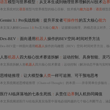
语言
模型与世界模型
：
从文本生成到物理世界理解的AI技术
边
本文系统对比
语言
模型与世界模型的核心目标、技术栈与
能力边界：语言
模型是基于文本统计的模式模拟器，擅长
Gemini 3.
1
Pro实战指南
：
提升开发者
可操作性
的五大核心
能力
本文深入解析Gemini 3.
1
Pro五大核心
能力：
证据驱动推理、跨模态语义对齐、
Dex-BEV
：
面向通用
机器人
操作的BEV空间-时间对齐方法
Dex-BEV是一种面向通用
机器人
操作的鸟瞰图（BEV）空间-时间对齐方法，核心在于构建物理一致的BEV坐标系，并通过动态特征体（STAV）实现跨帧运动补偿的时空对齐。它融合RGB-D与激光雷达数据，采用自适应栅格化与跨模态注意力门控提升B
人形
机器人
四大核心技术赛道拆解
：
运动控制、具身智能、灵巧
本文系统拆解人形
机器人
四大核心技术赛道
：
运动控制（解决动态平衡与实时响应）、具身智能（实现感知-认知-行动闭环）、灵巧操作（突破手部触觉与手眼协同）、能源与结构（保障续航、刚性与
思维链推理
：
让大模型像
人类
一样可追溯、可干预地思考
本文系统阐述思维链推理（Chain-of-Thought）的本质——并非简单分步输
医疗AI临床落地的七条生死线
：
从责任
边界
到人机协同阈值