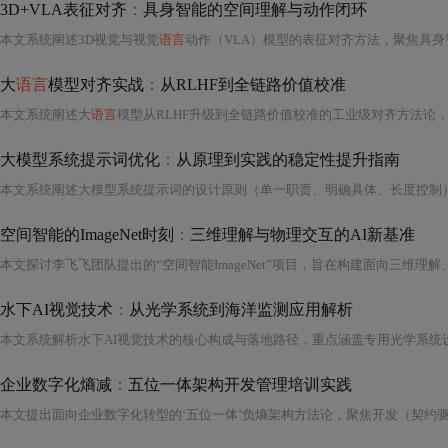
3D+VLA表征对齐
：
具身智能的空间理解与动作闭环
本文系统阐述3D视觉与视觉
语言
动作（VLA）模型的表征对齐方法，聚焦具身智能中的空间理解与动作闭环。核心涵盖3D作为空间锚点的不可替代性、层级化模态依赖关系、Po
大
语言
模型对齐实战
：
从RLHF到全链路价值校准
本文系统阐述大
语言
模型从RLHF升级到全链路价值校准的工业级对齐方法论，聚焦意图层、认知层与伦理层三维对齐，详解分层奖励建模、对抗性偏好采样、上下文感知拒绝机制和价值一致性追踪四大核心技术，并
大模型系统提示词优化
：
从原理到实践的稳定性提升指南
空间智能的ImageNet时刻
：
三维理解与物理交互的AI新基准
水下AI视觉技术
：
从光学系统到海洋监测应用解析
企业数字化熵减
：
五位一体架构开发管理培训实践