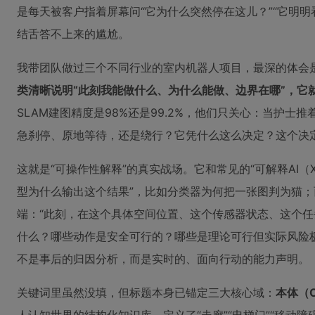
是每天被客户指着屏幕问“它为什么突然停在这儿？”“它明
结舌答不上来的尴尬。
我带团队做过三个不同行业的室内机器人项目，最深的体会
类清晰说明“此刻我能做什么、为什么能做、边界在哪”，它
SLAM建图精度是98%还是99.2%，他们只关心：当护
急刹停、原地等待，还是绕行？它凭什么这么决定？这个决
这就是“可操作性解释”的真实战场。它和常见的“可解释AI（X
型为什么输出这个结果”，比如分类器为何把一张图判为猫；
端：“此刻，在这个具体空间位置、这个传感器状态、这个
什么？哪些动作是安全可行的？哪些是理论可行但实际风险极
不是事后的归因分析，而是实时的、面向行动的能力声明。
关键词里虽然没填，但标题本身已锚定三大核心域：
本体（O