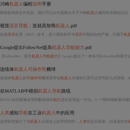
川崎
机器人
编程
说明
手册
根据提供的文件信息，我们可以从中提炼出关于川崎
机器人
编程的详细知识点
视觉
语言导航：
造就高智商
机器人
.pdf
自然
语言
处理（NLP）技术，是计算机科学与
语言
学相结合的产物，它赋予
机
Google提出FollowNet提高
机器人导航能力
.pdf
【FollowNet
：
提升
机器人导航能力
】Google提出了一种名为FollowNet的
连续体
机器人可操作性
椭球
连续体
机器人
的
可操作性
椭球是评估
机器人
末端执行器可达空间的几何形状，通过雅可比
在MATLAB中模拟
机器人导航
路线
MATLAB的图像处理和数组操作
能力
适合实现这一方法。5. **障碍物检测与避
人类
感知
导航
在工业
机器人
中的应用
这些研究揭示了当
机器人
出现在人的空间内时，
人类
的反应机制，以及如何在