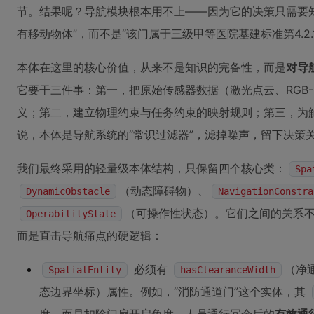
节。结果呢？导航模块根本用不上——因为它的决策只需要知道“这是
有移动物体”，而不是“该门属于三级甲等医院基建标准第4.2.
本体在这里的核心价值，从来不是知识的完备性，而是
对导
它要干三件事：第一，把原始传感器数据（激光点云、RGB-
义；第二，建立物理约束与任务约束的映射规则；第三，为
说，本体是导航系统的“常识过滤器”，滤掉噪声，留下决策
我们最终采用的轻量级本体结构，只保留四个核心类：
Spa
（动态障碍物）、
DynamicObstacle
NavigationConstra
（可操作性状态）。它们之间的关系不是学术化的
OperabilityState
而是直击导航痛点的硬逻辑：
必须有
（净
SpatialEntity
hasClearanceWidth
态边界坐标）属性。例如，“消防通道门”这个实体，其