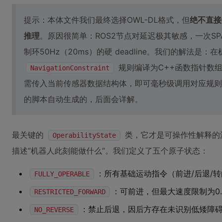
提示：本体文件我们最终选择OWL-DL格式，但
绝不直接用
推理
。原因很简单：ROS2节点对延迟极其敏感，一次SP
制环50Hz（20ms）的硬 deadline。我们的解法
规则编译为C++函数指针数
NavigationConstraint
需传入当前传感器数据结构体，即可毫秒级调用对应规则函
的脚本自动生成的，后面会详解。
最关键的
类，它才是可操作性解释的
OperabilityState
描述“机器人此刻能做什么”。我们定义了五个原子状态：
：所有基础运动指令（前进/后退/
FULLY_OPERABLE
：可前进，但最大速度限制为0.
RESTRICTED_FORWARD
：禁止后退，因后方存在未识别低矮障
NO_REVERSE