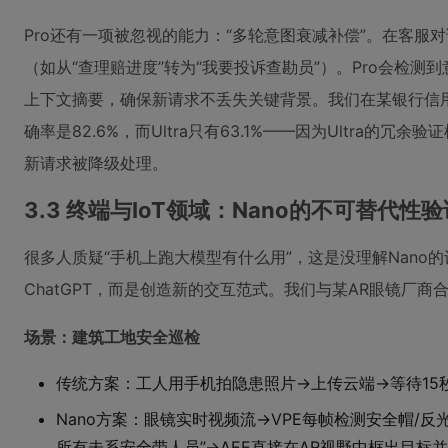
Pro还有一项被忽视的能力：“多轮意图衰减补偿”。在客服
（如从“查理赔进度”转为“我要投诉查勘员”）。Pro会检测
上下文摘要，确保新请求不丢失关键背景。我们在某银行信用
确率是82.6%，而Ultra只有63.1%——因为Ultra的
新请求被降级处理。
3.3 终端与IoT领域：Nano的不可替代性验
很多人质疑“手机上跑大模型有什么用”，这是没理解Nano
ChatGPT，而是创造新的交互范式。我们与某AR眼镜厂
场景：建筑工地安全巡检
传统方案：工人用手机拍隐患照片→上传云端→等待15
Nano方案：眼镜实时视频流→VPE每帧检测安全帽/反
所有未系安全带人员”→AEE直接在AR视野中框出目标