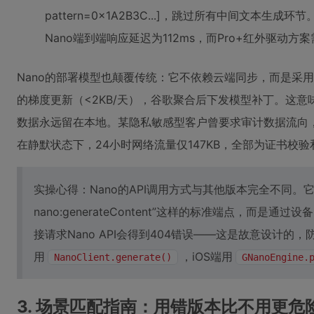
pattern=0x1A2B3C...]，跳过所有中间文本
Nano端到端响应延迟为112ms，而Pro+红外驱动方案
Nano的部署模型也颠覆传统：它不依赖云端同步，而是采用
的梯度更新（<2KB/天），谷歌聚合后下发模型补丁。这意
数据永远留在本地。某隐私敏感型客户曾要求审计数据流向，我们
在静默状态下，24小时网络流量仅147KB，全部为证书校
实操心得：Nano的API调用方式与其他版本完全不同。它没有“/v1
nano:generateContent”这样的标准端点，而是通过设
接请求Nano API会得到404错误——这是故意设计的，
用
，iOS端用
NanoClient.generate()
GNanoEngine.
3. 场景匹配指南：用错版本比不用更危