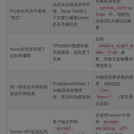
在每轮请求的
动态水位线未及时升
system_instruc
Pro在长对话中逐渐
级，Base Tier的上
中，强制包
tion
“失忆”
下文窗口被新token
含前2轮关键结论摘
挤出关键历史
要
启用
VPE的ROI预测依赖
enable_night_m
Nano在弱光环境下
亮度梯度，低照度下
参
ode: true
识别率骤降
失效
数，切换至多帧叠加
增强算法
对确定性要求高的场
Pro的Boost/Peek T
景，强制指定
同一请求在不同时间
ier触发具有概率
tier:
返回不同结果
性，受实时负载影响
（需开通
"boost"
企业版）
在请求header中添
客户端未声明
加
accept-
accept-
encoding: utf-
Gemini API返回乱码