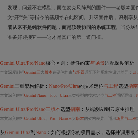
发现，问题不在模型，而在麦克风阵列的固件——老版本固件对
文“开”“关”等指令的基频恰在此区间。升级固件后，识别率从
署从来不是纯软件问题，而是软硬协同的系统工程
。当你纠结
准备好迎接它——这才是真正的第一道门槛。
Gemini Ultra/Pro/Nano
核心区别：硬件约束
与场景
适配深度解析
本文深度剖析
Gemini三
大
版本
在硬件约束
与场景
适配下的系统性设计差异：
Ult
Gemini
三重架构解析：
Nano/Pro/Ultra
的技术定位
与工程
选型
指南
本文深入解析
Gemini Nano
、
Pro
、
Ultra
三类模型的技术定位
与工程
适配逻辑：
Gemini Ultra/Pro/Nano三版本
选型
指南
：从端侧AI到云原生推理
本文深入解析
Gemini Ultra
、
Pro
、
Nano三
大
版本
的架构差异、适用
场景与工程
从
Gemini Ultra
到
Nano
：如何根据你的项目需求，选择并调用最合适的