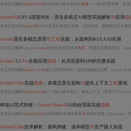
本文深入解析
Gemini Ultra
作为全栈AI操作系统的
本质
——非GPT系平替，而是基于MoE+稀疏
Gemini与
GPT-4深度对比：原生多模态AI模型实战解析
与
应用
指
本文深度对比
Gemini与
GPT-4在原生多模态架构、代码生成、逻辑推理及多模
Gemini
原生多模态原理
与工程
实践：从架构到KULAAI实测
本文深入解析Google
Gemini
的原生多模态技术
本质
，强调其在数据管道、tokenizer设计、Hierarchic
Gemini
3.5
Pro
全栈应用
指南
：从浏览器到API的完整实践
本文系统讲解
Gemini
3.5
Pro
的三层应用路径：浏览器端稳定启用、Google AI Studio密钥配置、以
Gemini Ultra
实战
指南
：多模态原生架构
与
超长上下文
工程
落地
本文深入解析
Gemini Ultra
的三大核心技术能力：超长上下文（支持50万+token高效召
终端AI范式转移：
Gemini Nano与
AI协处理器实战
指南
本文深入解析
Gemini Nano
在终端侧的本地化部署
与
AI协处理器（Tangerine）协同实践，涵盖模型轻量化（结构化剪枝、
Gemini Ultra
技术解析：架构突破、成本模型
与
生产接入实战