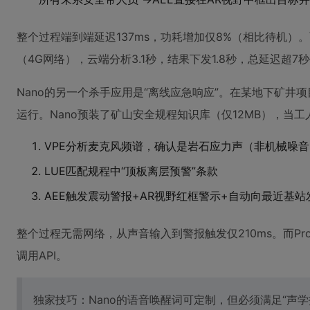
整个过程端到端延迟137ms，功耗增加仅8%（相比待机）。
（4G网络），云端分析3.1秒，结果下发1.8秒，总延迟超
Nano的另一个杀手应用是“离线应急响应”。在某地下矿井
运行。Nano预装了矿山安全规程知识库（仅12MB），当工
VPE分析麦克风频谱，确认是岩石应力声（非机械噪音
LUE匹配规程中“顶板离层预警”条款
AEE触发震动警报+AR视野红框警示+自动向最近基
整个过程无需网络，从声音输入到警报触发仅210ms。而P
调用API。
独家技巧：Nano的语音唤醒词可定制，但必须满足“声