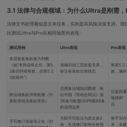
3.1 法律与合规领域：为什么Ultra是刚需，
法律文书处理看似是文本任务，实则是高风险决策支持。我
比测试Ultra与Pro在相同场景的表现：
测试用例
Ultra表现
Pro表现
多层嵌套条款效力判断
（如“本协议终止后，第5.
准确识别三层嵌套关系，
将第5.
2条仍持续有效，但第5.2.
标注各条款生效状态
效，漏掉
3款除外”）
启用多法域知识图谱，标
仅返回通
跨法域条款冲突检测（中
出中国《劳动合同法》第
地律师”
美欧劳动法条款并存）
36条与欧盟GDPR第88条
点
的适用边界
关联手写批注与原文第3
将手写内
手写修订痕迹语义化（扫
条，生成修订影响分析报
本，未建