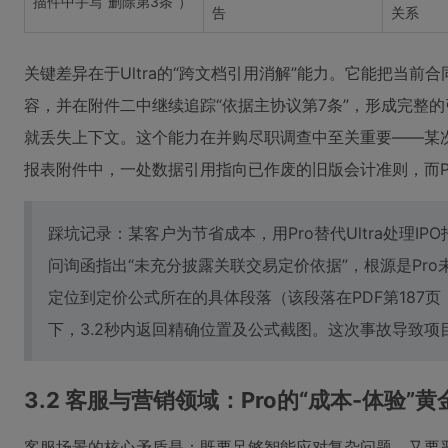
描件中手写“删除第3条”）
告
关系
关键差异在于Ultra的“跨文档引用消解”能力。它能把当前
容，并在附件二中继续追踪“依据主协议第7条”，形成完整的
就丢失上下文。这个能力在并购尽职调查中至关重要——某次交
报表附件中，一处数据引用指向已作废的旧版会计准则，而P
踩坑记录：某客户为节省成本，用Pro替代Ultra处理I
问询函指出“未充分披露关联交易定价依据”，根源是Pro
定位到定价公式所在的具体段落（该段落在PDF第187页，
下，3.2秒内返回精确位置及公式截图。这次事故导致项目
3.2 客服与营销领域：Pro的“成本-体验”
客服场景的核心矛盾是：既要足够智能应对复杂问题，又要严