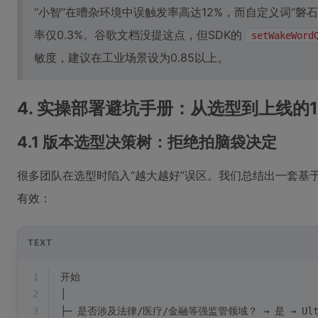
“小智”在嘈杂环境中误触发率高达12%，而自定义词“磐
率仅0.3%。谷歌文档没提这点，但SDK的
setWakeWord
敏度，建议在工业场景设为0.85以上。
4. 实操部署避坑手册：从选型到上线的
4.1 版本选型决策树：拒绝拍脑袋决定
很多团队在选型时陷入“越大越好”误区。我们总结出一套基
有效：
TEXT
1
开始
2
│
3
├─ 是否涉及法律/医疗/金融等强监管领域？ → 是 → Ul