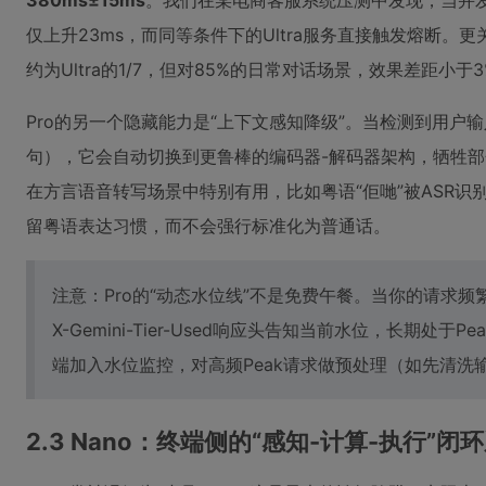
380ms±15ms
。我们在某电商客服系统压测中发现，当并发从1
仅上升23ms，而同等条件下的Ultra服务直接触发熔断。更关
约为Ultra的1/7，但对85%的日常对话场景，效果差距小于
Pro的另一个隐藏能力是“上下文感知降级”。当检测到用户
句），它会自动切换到更鲁棒的编码器-解码器架构，牺牲
在方言语音转写场景中特别有用，比如粤语“佢哋”被ASR识别
留粤语表达习惯，而不会强行标准化为普通话。
注意：Pro的“动态水位线”不是免费午餐。当你的请求
X-Gemini-Tier-Used响应头告知当前水位，长期处于
端加入水位监控，对高频Peak请求做预处理（如先清洗
2.3 Nano：终端侧的“感知-计算-执行”闭