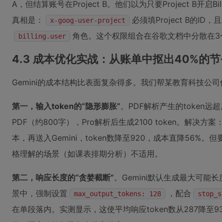
A，但结算账号在Project B。他们以为只要Project B开启Bi
真相是：
必须填Project B的ID，且
x-goog-user-project
角色。这个权限组合在谷歌文档中分散在3
billing.user
4.3 成本优化实战：从账单中抠出40%的
Gemini的成本结构比表面复杂得多。我们帮某教育科技公
第一，输入token的“隐形膨胀”
。PDF解析产生的token
PDF（约800字），Pro解析后生成2100 token。解决方
本，再送入Gemini，token数降至920，成本直降56
格理解的场景（如课表排期分析）不适用。
第二，响应长度的“贪婪截断”
。Gemini默认生成最大可
景中，强制设置
，配合
max_output_tokens: 128
stop_s
在单段落内。实测显示，这使平均响应token数从287降至