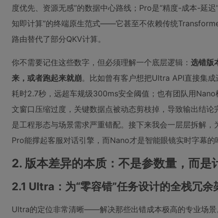
度优先、资源无感”的数据中心路线；Pro是“精度-成本-延迟
知即计算”的终端原生范式——它甚至不依赖传统Transfor
路由替代了部分QKV计算。
你不需要记住这些数字，但必须理解一个底层逻辑：
选错版
来，或者跑起来就崩
。比如曾有客户想把Ultra API直
耗时2.7秒，远超车规级300ms安全阈值；也有团队用Na
文窗口压缩过度，关键数据点被动态剪枝掉，导致输出结论完
是工程形态与场景需求严重错配。接下来我会一层层拆解，为什
Pro能撑起客服对话引擎，而Nano才是智能眼镜实时字幕
2. 版本差异的本质：不是参数量，而是
2.1 Ultra：为“零容错”任务设计的全栈冗
Ultra的定位非常清晰——解决那些出错成本极高的专业场