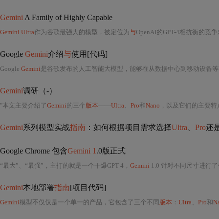
Gemini
A Family of Highly Capable
Gemini Ultra
作为谷歌最强大的模型，被定位为
与
OpenAI的GPT-4相抗衡的竞
Google
Gemini
介绍
与
使用[代码]
Google
Gemini
是谷歌发布的人工智能大模型，能够在从数据中心到移动设备等
Gemini
调研（-）
"本文主要介绍了
Gemini
的三个
版本
——
Ultra
、
Pro
和
Nano
，以及它们的主要特
Gemini
系列模型实战
指南
：如何根据项目需求选择
Ultra
、
Pro
还
Google Chrome 包含
Gemini 1
.0版正式
“最大”、“最强”，主打的就是一个干爆GPT-4，
Gemini
1.0 针对不同尺寸进行
Gemini
本地部署
指南
[项目代码]
Gemini
模型不仅仅是一个单一的产品，它包含了三个不同
版本
：
Ultra
、
Pro
和
N