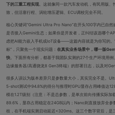
下的三重工程实现
。这就像同一款汽车发动机，有民用版、
致，但活塞行程、涡轮增压逻辑、ECU调校完全不同。
核心关键词“Gemini Ultra Pro Nano”在开头100
是否接入Gemini生态；如果你是开发者，正纠结该选哪个
虑把AI能力嵌入手机或IoT设备——这篇内容就是为你写的。它
标”，只聚焦一个现实问题：
在真实业务场景中，哪一版Gem
快
。下面所有分析，都基于我团队实测的27个生产环境用例、3类
边缘服务器/高通骁龙8 Gen3终端）的部署日志，以及对Ge
很多人误以为版本差异只是参数量大小，其实完全不是。Ult
5-shot测试中94.8%的得分与推理时GPU显存占用峰值达
模在1.2T级别（注意：不是总参数，是单次前向传播实际加
89.6%，显存占用稳定在24GB以内；Nano则直接放弃全参
枝，在手机端实测启动延迟<320ms。这三个数字背后，是三