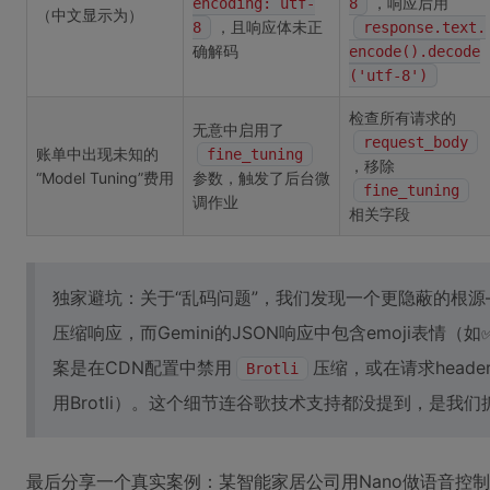
，响应后用
encoding: utf-
8
（中文显示为）
，且响应体未正
8
response.text.
确解码
encode().decode
('utf-8')
检查所有请求的
无意中启用了
request_body
账单中出现未知的
fine_tuning
，移除
“Model Tuning”费用
参数，触发了后台微
fine_tuning
调作业
相关字段
独家避坑：关于“乱码问题”，我们发现一个更隐蔽的根源——某
压缩响应，而Gemini的JSON响应中包含emoji表情（
案是在CDN配置中禁用
压缩，或在请求heade
Brotli
用Brotli）。这个细节连谷歌技术支持都没提到，是我
最后分享一个真实案例：某智能家居公司用Nano做语音控制