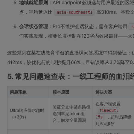
地域就近原则
：API endpoint必须选与用户最近
点，平均延迟比
高310ms。谷
asia-southeast1
会话状态管理
：Pro不维护会话状态，需在客户端用
s
们实践发现，摘要长度控制在120字内效果最佳——
这些规则在某在线教育平台的直播课问答系统中得到验证：优
412ms，较优化前的1.2秒提升66%，且错误率从3.7%降至0
5. 常见问题速查表：一线工程师的血泪
问题现象
根本原因
解决方案
在客户端设置
验证分支中某条路径
Ultra响应偶尔超时
timeout:
遇到罕见token组
（>30s）
，超时后降级
15s
合，触发全量回溯
到Pro服务