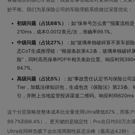
妙平衡。我们为某保险公司的车险理赔系统做过深度优化：
初级问题（占比68%）
：如“保单号怎么查”“报案流程是什么
210ms，成本0.0012美元/次，准确率99.1%。
中级问题（占比27%）
：如“玻璃单独破碎算不算车损险责任
态CoT生成推理链：“根据条款第4.2条，玻璃单独破碎
险”，同时高亮保单PDF中相关条款位置。响应时间390m
94.7%。
高级问题（占比5%）
：如“事故责任认定书与保险公司定损
Tier，加载法律知识包，生成包含《保险法》第23条、
引，并附上当地监管投诉渠道二维码。响应时间620ms，成
这个分层策略使整体成本比全量使用Ultra降低82%，而客户
89.7%到88.4%）。更关键的是稳定性：Pro在日均50万
Ultra在同样负载下会出现周期性延迟尖峰（最高达4.2秒