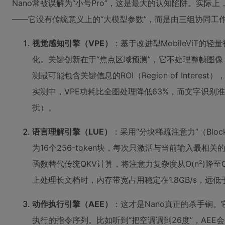
Nano常被误解为“小号Pro”，这是最大的认知陷阱。实际上，N
——它没有传统意义上的“大模型参数”，而是由三组协同工
视觉感知引擎（VPE）
：基于改进型MobileViT的轻
化。关键创新在于“焦点区域预测”，它不处理整帧图
测最可能包含关键信息的ROI（Region of Intere
实测中，VPE功耗比全图处理降低63%，而文字识别准
扰）。
语言理解引擎（LUE）
：采用“分块稀疏注意力”（Block-
为16个256-token块，每次只激活与当前输入最相
函数替代传统QKV计算，将注意力复杂度从O(n²)降至O(n 
上处理长文档时，内存带宽占用稳定在1.8GB/s，远低于S
动作执行引擎（AEE）
：这才是Nano真正的杀手锏
执行的指令序列。比如听到“把空调调到26度”，AEE会生成：[IR