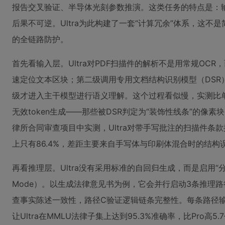
报告交叉验证、半导体光刻参数推演。这类任务的特点是：
后果不可逆。Ultra为此构建了一套“计算冗余”体系，这
的全链路防护。
首先看输入层。Ultra对PDF扫描件的解析不是用常规OC
速定位文本区块；第二级调用专用文档结构识别模型（DSR
级才进入主干模型进行语义理解。这个过程看似慢，实测比单步O
无效token生成——那些被DSR判定为“装饰性线条”的像
律所合同审查项目中实测，Ultra对带手写批注的扫描件条款提
上只有86.4%，差距主要来自手写体与印刷体混合时的结构
再看推理层。Ultra没有采用标准的自回归生成，而是启用“分支验证模
Mode）。以生成法律意见书为例，它会并行启动3条推理
查事实陈述一致性，路径C验证逻辑链条完整性。每条路径
让Ultra在MMLU法律子集上达到95.3%准确率，比Pro高