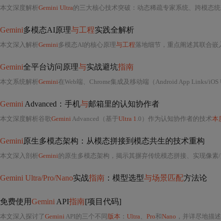
本文深度解析
Gemini Ultra
的三大核心技术突破：动态稀疏专家系统、跨模态统一表征空间及实时反馈强化学习框
Gemini
多模态AI原理
与工程
实践全解析
本文深入解析
Gemini
多模态AI的核心原理
与工程
落地细节，重点阐述其联合嵌入空间实现文
Gemini
全平台访问原理
与
实战避坑
指南
本文系统解析
Gemini
在Web端、Chrome集成及移动端（Android App Links/iOS Universal Links）的官方
Gemini
Advanced：手机
与
邮箱里的认知协作者
本文深度解析谷歌
Gemini
Advanced（基于
Ultra 1
.0）作为认知协作者的技术
本
Gemini
原生多模态架构：从模态拼接到模态共生的技术重构
本文深入剖析
Gemini
的原生多模态架构，揭示其摒弃传统模态拼接、实现像素/声波/
Gemini Ultra/Pro/Nano
实战
指南
：模型选型
与场景匹配
方法论
免费使用
Gemini
API
指南
[项目代码]
本文深入探讨了
Gemini
API的三个不同
版本
：
Ultra
、
Pro
和
Nano
，并详尽地描述