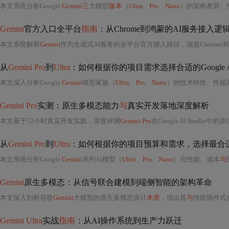
本文系统分析Google
Gemini三
大模型
版本
（
Ultra
、
Pro
、
Nano
）的架构差异、
Gemini
官方入口全平台
指南
：从Chrome到鸿蒙的AI服务接入逻
本文系统解析
Gemini
作为生成式AI服务的全平台官方接入路径，涵盖Chrome浏览器沙箱集成、Android系统级AI服务、iOS/macO
从
Gemini Pro
到
Ultra
：如何根据你的项目需求选择合适的Google 
本文深入分析Google
Gemini
模型家族（
Ultra
、
Pro
、
Nano
）的技术特性、性能差
Gemini Pro
实测：原生多模态能力
与
真实开发落地深度解析
本文基于72小时真实开发实践，深度评测
Gemini Pro
在Google AI Studi
从
Gemini Pro
到
Ultra
：如何根据你的项目预算和需求，选择最合适的G
本文系统分析Google
Gemini
系列AI模型（
Ultra
、
Pro
、
Nano
）在性能、成本
与
Gemini
原生多模态：从信号联合建模到端侧智能的架构革命
本文深入剖析谷歌
Gemini
大模型的原生多模态设计
本质
，指出其
与
传统插件式多模态
Gemini Ultra
实战
指南
：从AI操作系统到生产力跃迁