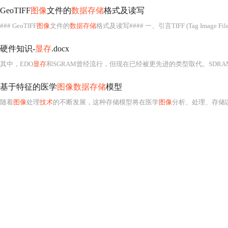
GeoTIFF
图像
文件的
数据存储
格式及读写
### GeoTIFF
图像
文件的
数据存储
格式及读写#### 一、引言TIFF (Tag Image File 
硬件知识-
显存
.docx
其中，EDO
显存
和SGRAM曾经流行，但现在已经被更先进的类型取代。SDRA
基于特征的医学
图像数据存储
模型
随着
图像
处理
技术
的不断发展，这种存储模型将在医学
图像
分析、处理、存储