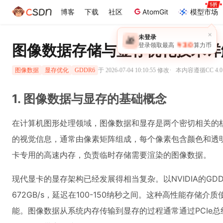
博客
下载
社区
AtomGit
模型市场
×
未登录
🎁
￥30
图像数据存储与显存优化技术详
登录领取最高
算力币
·
于 2026-07-04 10:10:55 修改
本内容遵循CC 4.0
图像数据
显存优化
GDDR6
1. 图像数据与显存的基础概念
在计算机图形处理领域，图像数据和显存是两个密切相关的
的视觉信息，通常由像素矩阵组成，每个像素包含颜色和透明度
卡专用的高速内存，负责临时存储需要渲染的图像数据。
现代显卡的显存架构已经发展得相当复杂。以NVIDIA的GDD
672GB/s，延迟在100-150纳秒之间。这种高性能存储介
能。图像数据从系统内存传输到显存的过程通常通过PCIe总线完成