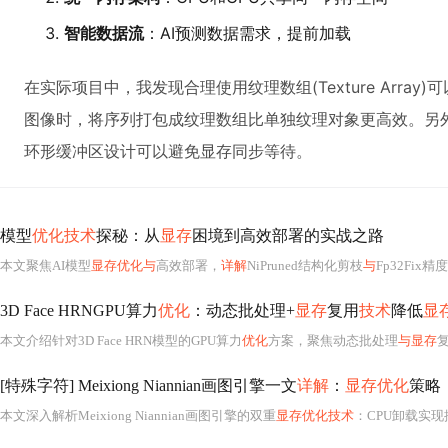
智能数据流
：AI预测数据需求，提前加载
在实际项目中，我发现合理使用纹理数组(Texture Arra
图像时，将序列打包成纹理数组比单独纹理对象更高效。另
环形缓冲区设计可以避免显存同步等待。
模型
优化技术
探秘：从
显存
困境到高效部署的实战之路
本文聚焦AI模型
显存优化与
高效部署，
详解
NiPruned结构化剪枝
与
Fp32Fix
3D Face HRNGPU算力
优化
：动态批处理+
显存
复用
技术
降低
显
本文介绍针对3D Face HRN模型的GPU算力
优化
方案，聚焦动态批处理
与显存
[特殊字符] Meixiong Niannian画图引擎一文
详解
：
显存优化
策略
本文深入解析Meixiong Niannian画图引擎的双重
显存优化技术
：CPU卸载实现