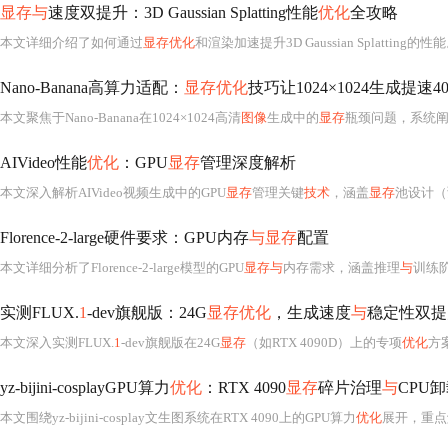
显存与
速度双提升：3D Gaussian Splatting性能
优化
全攻略
本文详细介绍了如何通过
显存优化
和渲染加速提升3D Gaussian Splatting
Nano-Banana高算力适配：
显存优化
技巧让1024×1024生成提速4
本文聚焦于Nano-Banana在1024×1024高清
图像
生成中的
显存
瓶颈问题，系统阐述F
AIVideo性能
优化
：GPU
显存
管理深度解析
本文深入解析AIVideo视频生成中的GPU
显存
管理关键
技术
，涵盖
显存
池设计（
Florence-2-large硬件要求：GPU内存
与显存
配置
本文详细分析了Florence-2-large模型的GPU
显存与
内存需求，涵盖推理
与
训练阶段的资源配
实测FLUX.
1
-dev旗舰版：24G
显存优化
，生成速度
与
稳定性双提
本文深入实测FLUX.
1
-dev旗舰版在24G
显存
（如RTX 4090D）上的专项
优化
方案，重
yz-bijini-cosplayGPU算力
优化
：RTX 4090
显存
碎片治理
与
CPU
本文围绕yz-bijini-cosplay文生图系统在RTX 4090上的GPU算力
优化
展开，重点