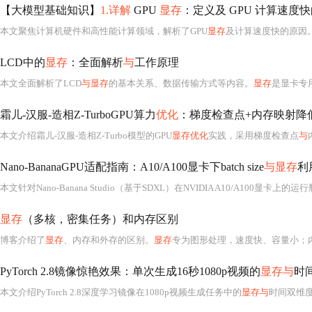
【大模型基础知识】
1.详解
GPU
显存
：定义及 GPU 计算速度
本文聚焦计算机硬件和高性能计算领域，解析了GPU
显存
及计算速度快的原因。
LCD中的
显存
：全面解析
与
工作原理
本文全面解析了LCD
与显存
的基本关系、数据传输方式等内容。
显存
是显卡专用内存，用
霜儿-汉服-造相Z-TurboGPU算力
优化
：梯度检查点+内存映射降
本文介绍霜儿-汉服-造相Z-Turbo模型的GPU
显存优化
实践，采用梯度检查点
与
Nano-BananaGPU适配指南：A10/A100显卡下batch size
与显存
利
本文针对Nano-Banana Studio（基于SDXL）在NVIDIA A10/A100显卡上的运行
显存
（多核，密集任务）和内存区别
博客介绍了
显存
、内存和外存的区别。
显存
专为图形处理，速度快、容量小；内存用于存储系
PyTorch 2.8镜像惊艳效果：单次生成16秒1080p视频的
显存与
时
本文介绍PyTorch 2.8深度学习镜像在1080p视频生成任务中的
显存与
时间双维