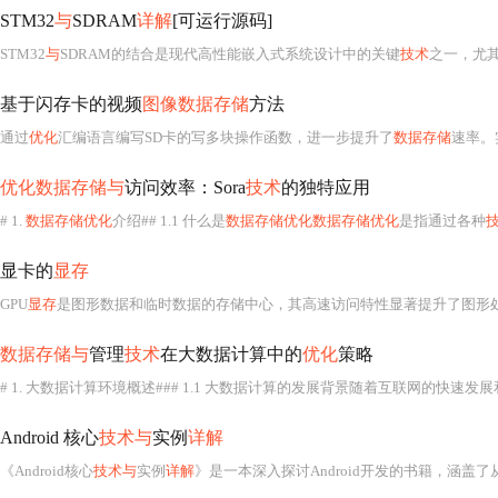
STM32
与
SDRAM
详解
[可运行源码]
STM32
与
SDRAM的结合是现代高性能嵌入式系统设计中的关键
技术
之一，尤
基于闪存卡的视频
图像数据存储
方法
通过
优化
汇编语言编写SD卡的写多块操作函数，进一步提升了
数据存储
速率。
优化数据存储与
访问效率：Sora
技术
的独特应用
# 1.
数据存储优化
介绍## 1.1 什么是
数据存储优化数据存储优化
是指通过各种
显卡的
显存
GPU
显存
是图形数据和临时数据的存储中心，其高速访问特性显著提升了图形
数据存储与
管理
技术
在大数据计算中的
优化
策略
Android 核心
技术与
实例
详解
《Android核心
技术与
实例
详解
》是一本深入探讨Android开发的书籍，涵盖