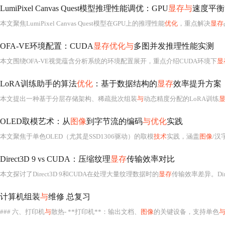
LumiPixel Canvas Quest模型推理性能调优：GPU
显存与
速度平衡
本文聚焦LumiPixel Canvas Quest模型在GPU上的推理性能
优化
，重点解决
显存
OFA-VE环境配置：CUDA
显存优化与
多图并发推理性能实测
本文围绕OFA-VE视觉蕴含分析系统的环境配置展开，重点介绍CUDA环境下
显
LoRA训练助手的算法
优化
：基于数据结构的
显存
效率提升方案
本文提出一种基于分层存储架构、稀疏批次组装
与
动态精度分配的LoRA训练
OLED取模艺术：从
图像
到字节流的编码
与优化
实践
本文聚焦于单色OLED（尤其是SSD1306驱动）的取模
技术
实践，涵盖
图像
/汉字取
Direct3D 9 vs CUDA：压缩纹理
显存
传输效率对比
本文探讨了Direct3D 9和CUDA在处理大量纹理数据时的
显存
传输效率差异。Direct3D 9
计算机组装
与
维修 总复习
### 六、打印机
与
散热- **打印机**：输出文档、
图像
的关键设备，支持单色