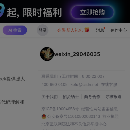
AI 搜索
登录
会员·新人礼包
消息
创作中心
weixin_29046035
联系我们（工作时间：8:30-22:00）
eek提供强大
400-660-0108
kefu@csdn.net
在线客服
关于我们
招贤纳士
商务合作
寻求报道
在代码理解和
京ICP备19004658号
经营性网站备案信息
公安备案号11010502030143
营业执照
北京互联网违法和不良信息举报中心