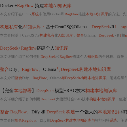
Docker +
RagFlow
搭建
本地AI知识库
本文介绍了在Linux
系统
中使用Docker和
RagFlow
搭建
本地AI知识库
的方法。先安
构建私有
化
AI知识库：
基于CentOS的Ollama +
DeepSeek
-R
1
+
ra
本文介绍基于CentOS 7.9
构建私有
化
AI知识库
，
整合
Ollama、
DeepSeek
- R
1
和
r
DeepSeek
+
Ragflow
搭建个人
知识库
本文详细介绍了如何使用
DeepSeek
和
Ragflow
搭建个人
知识库
的全过程。首先，讲
整合
Dify、
RagFlow
、Ollama
与DeepSeek构建本地知识库
本文介绍
整合
Dify、
RagFlow
、Ollama
与DeepSeek构建本地知识库
。阐述各组
【完全
本地部署
】
DeepSeek
模型+RAG技术
构建本地知识库
本文详细介绍了如何利用
DeepSeek
大模型结合RAG技术
构建本地知识库
，创建了
整合
‌
RagFlow
‌、‌Dify‌ 和 ‌
DeepSeek
‌
构建
一个强大的
本地知识库
和
本文介绍
整合RagFlow
、Dify和
DeepSeek构建本地知识库与
智能问答
系统
。阐