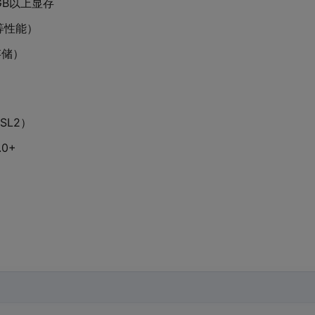
8GB以上显存
同等性能）
存储）
WSL2）
.0+