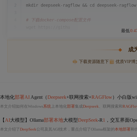
2
mkdir deepseek-ragflow && 
cd
 deepseek-ragflow
3
4
# 下载docker-compose配置文件
5
wget https://githu
最低
0.
成
下载资源随意下
优质VIP
本地化
部署AI
Agent（
Deepseek
+联网搜索+
RAGFlow
）小白版wi
本文介绍如何在Windows
系统
上本地化
部署
集成
Deepseek
、联网搜索和
RAGFlo
【
AI
大模型】Ollama
部署本地
大模型
DeepSeek
-R
1
，交互界面Open
本文介绍了
DeepSeek
公司及其AGI技术，重点介绍了Ollama框架的
本地部署
和优