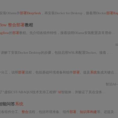
装Ollama并
部署DeepSeek
，再安装Docker for Desktop，接着用Docker
部署RagF
gflow 整合部署
教程
agflow
的
部署
教程。先介绍各组件特性，接着说明Ollama安装配置及常用命令，然后阐述
A
解了安装Docker Desktop的步骤，包括启用WSL和配置Docker。接着，
部署Ra
件分工，说明
部署
流程，包括基础环境准备和组件
部署
。提及
系统
集成关键点、性能调优方法，列举企业合同解析、科研知识管理等典型应用场景，还说明了安全
智泊AI
“虚拟CST/ABAQUS技术支持工程师”
AI
智能体，并验证了其在业务中的实际应用效果。文章还探讨了完全
智能问答
系统
述各组件分工、
整合
流程，包括环境准备、组件
部署
、
知识库构建
等。还提及典型应用场景、选型建议及注意事项，同时给出Dify使用教程和Ollama