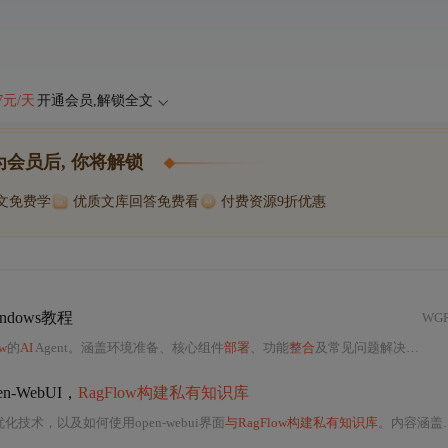
47元/天
开通会员,解锁全文
为会员后, 你将解锁
博文免费学
优质文库回答免费看
付费资源9折优惠
ndows教程
WG
w
的
AI
Agent。涵盖环境准备、核心组件
部署
、功能
整合
及常见问题解决，帮助用户
-WebUI，
RagFlow构建私有知识库
化技术，以及如何使用open-webui界面
与RagFlow构建私有知识库
。内容涵盖了