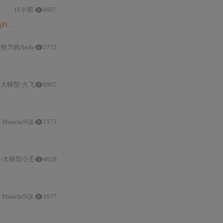
IT小郭.
4607
low
，最后介绍了
RagFlow
的使用，包括登录、设置语言、配置模型、创建
知
努力的Andy
2772
Ragflow部署与
RAG
整合
，最后讲解使用
Ragflow
添加模型、创建
知识
I大模型-大飞
6965
gflow
的过程被详细阐述，包括拉取镜像、启动服务器和登录
RAGFlow
。在
Ra
MadeInSQL
1573
—大模型小王
4629
本地部署
的流程，包括环境搭建、
知识库
设置和参
MadeInSQL
1677
部署DeepS