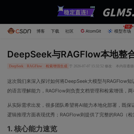
博客
下载
社区
AtomGit
模型市场
DeepSeek与RAGFlow本
·
于 2026-07-07 15:32:52 修改
本内容遵循CC
DeepSeek
RAGFlow
检索增强生成
这次我们来深入探讨如何将DeepSeek大模型与RAGFlo
的语言理解能力，RAGFlow则负责文档管理和检索增强，
从实际需求出发，很多团队希望将AI能力本地化部署，既保证
逻辑推理方面表现优秀；RAGFlow则提供了完整的RAG
1. 核心能力速览