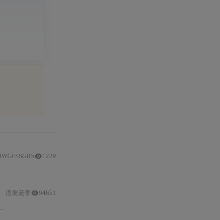
RWGFSSGR5
1229
构建
具备
私有知识库与
实时信息获取能力的
本地
大模型应用，保障数据隐
道友老李
94651
DeepSeek
-R系列模型的介绍、Ollama的安装
与
配置、open-webui的安装
与
使