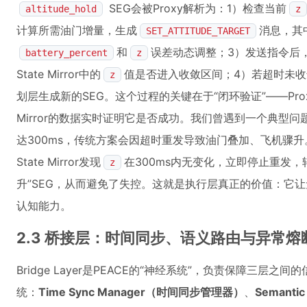
SEG会被Proxy解析为：1）检查当前
altitude_hold
z
计算所需油门增量，生成
消息，其
SET_ATTITUDE_TARGET
和
误差动态调整；3）发送指令后，
battery_percent
z
State Mirror中的
值是否进入收敛区间；4）若超时未
z
划层生成新的SEG。这个过程的关键在于“闭环验证”——Pro
Mirror的数据实时证明它是否成功。我们曾遇到一个典型
达300ms，传统方案会因超时重发导致油门叠加、飞机骤升。
State Mirror发现
在300ms内无变化，立即停止重发
z
升”SEG，从而避免了失控。这就是执行层真正的价值：它让
认知能力。
2.3 桥接层：时间同步、语义路由与异常
Bridge Layer是PEACE的“神经系统”，负责保障三层
统：
Time Sync Manager（时间同步管理器）
、
Semant