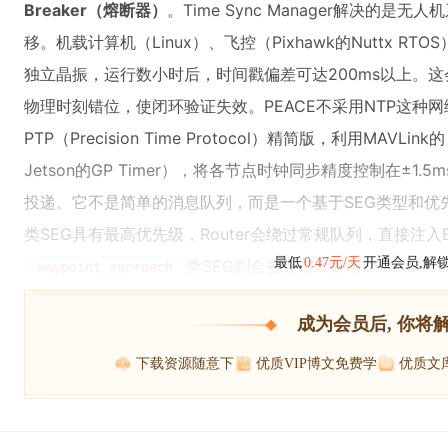
Breaker（熔断器）
。Time Sync Manager解决的
移。机载计算机（Linux）、飞控（Pixhawk的Nuttx RTO
独立晶振，运行数小时后，时间戳偏差可达200ms以上。这会导致S
物理时刻错位，使闭环验证失效。PEACE不采用NTP这种
PTP（Precision Time Protocol）精简版，利用MAVLink的
Jetson的GP Timer），将各节点时钟同步精度控制在±1.5ms
投递。它不是简单的消息队列，而是一个基于SEG类型和优
类SEG具有最高优先级，Router会绕过常规队列，直接注入Exe
最低
0.47元/天
开通会员,解
类SEG则会被缓存，并与State Mi
waypoint_approach
成为会员后, 你将
下载资源随意下
优质VIP博文免费学
优质文