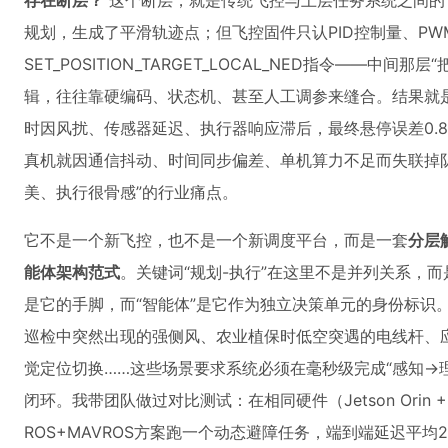
存在断层？
这个断层，就是传统飞控与上层任务系统之间的“语
规划，生成了平滑轨迹点；但飞控固件只认PID控制量、PWM
SET_POSITION_TARGET_LOCAL_NED指令——中
辑，往往靠硬编码、状态机、甚至人工调参来缝合。结果就是
时因风扰、传感器延迟、执行器响应滞后，最终悬停误差0.
真机就因通信抖动、时间同步偏差、单机算力不足而失联掉队
美、执行很骨感”的行业痛点。
它不是一个新飞控，也不是一个新调度平台，而是一套
分层
能体架构范式
。关键词“规划-执行”在这里不是并列关系，而
是它的手脚，而“智能体”是它作为独立决策单元的身份标识
巡检中突然出现的强侧风、农业植保时低空突遇的电线杆、应
觉定位切换……这些场景要求系统必须在毫秒级完成“感知→
闭环。我带团队做过对比测试：在相同硬件（Jetson Orin + 
ROS+MAVROS方案跑一个动态避障任务，端到端延迟平均2