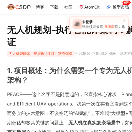
博客
下载
社区
AtomGit
模型市场
×
未登录
🎁
￥30
无人机规划-执行智能体架构：
登录领取最高
算力币
证
·
于 2026-07-07 05:22:04 修改
本内容遵
无人机智能体
规划执行闭环
状态镜像
1. 项目概述：为什么需要一个专为无人
架构？
PEACE——这个名字不是随意起的，它直指核心诉求：Planning-Exec
and Efficient UAV operations。我第一次在
而务实的技术意图：不谈空泛的“AI赋能”，不堆砌“大模型
期低估却极其关键的问题上：
无人机在真实复杂场景中，如何