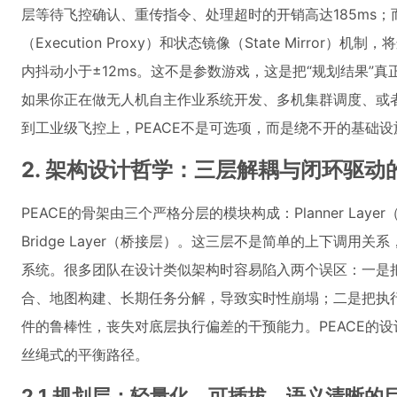
层等待飞控确认、重传指令、处理超时的开销高达185ms；
（Execution Proxy）和状态镜像（State Mirror）
内抖动小于±12ms。这不是参数游戏，这是把“规划结果”真
如果你正在做无人机自主作业系统开发、多机集群调度、或
到工业级飞控上，PEACE不是可选项，而是绕不开的基础
2. 架构设计哲学：三层解耦与闭环驱动
PEACE的骨架由三个严格分层的模块构成：Planner Layer（
Bridge Layer（桥接层）。这三层不是简单的上下调用
系统。很多团队在设计类似架构时容易陷入两个误区：一是
合、地图构建、长期任务分解，导致实时性崩塌；二是把执
件的鲁棒性，丧失对底层执行偏差的干预能力。PEACE的
丝绳式的平衡路径。
2.1 规划层：轻量化、可插拔、语义清晰的