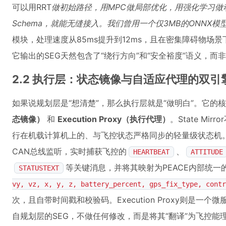
可以用RRT
做初始路径，用MPC做局部优化，用强化学习做
Schema，就能无缝接入。我们曾用一个仅3MB的ONNX模型（
模块，处理速度从85ms提升到12ms，且在密集障碍物场景
它输出的SEG天然包含了“绕行方向”和“安全裕度”语义，而
2.2 执行层：状态镜像与自适应代理的双引
如果说规划层是“想清楚”，那么执行层就是“做明白”。它的
态镜像）
和
Execution Proxy（执行代理）
。State M
行在机载计算机上的、与飞控状态严格同步的轻量级状态机。它
CAN总线监听，实时捕获飞控的
、
HEARTBEAT
ATTITUDE
等关键消息，并将其映射为PEACE内部统一
STATUSTEXT
vy, vz, x, y, z, battery_percent, gps_fix_type, contr
次，且自带时间戳和校验码。Execution Proxy则是
自规划层的SEG，不做任何修改，而是将其“翻译”为飞控能