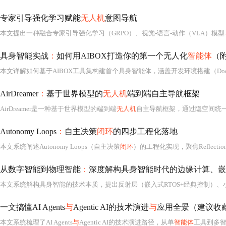
专家引导强化学习赋能
无人机
意图导航
本文提出一种融合专家引导强化学习（GRPO）、视觉-语言-动作（VLA）模型
具身智能实战
：
如何用AIBOX打造你的第一个无人化
智能体
（
AirDreamer
：
基于世界模型的
无人机
端到端自主导航框架
AirDreamer是一种基于世界模型的端到端
无人机
自主导航框架，通过隐空间统
Autonomy Loops
：
自主决策
闭环
的四步工程化落地
本文系统阐述Autonomy Loops（自主决策
闭环
）的工程化实现，聚焦Reflection（反思）、Evalu
从数字智能到物理智能
：
深度解构具身智能时代的边缘计算、嵌
一文搞懂AI Agents
与
Agentic AI的技术演进
与
应用全景（建议收
本文系统梳理了AI Agents
与
Agentic AI的技术演进路径，从单
智能体
工具到多智能