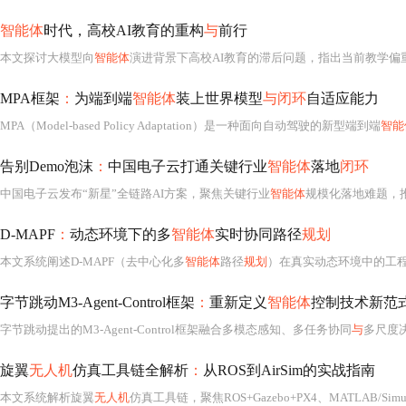
智能体
时代，高校AI教育的重构
与
前行
本文探讨大模型向
智能体
演进背景下高校AI教育的滞后问题，指出当前教学偏重
MPA框架
：
为端到端
智能体
装上世界模型
与闭环
自适应能力
MPA（Model-based Policy Adaptation）是一种面向自动驾驶的新型端到端
智能
告别Demo泡沫
：
中国电子云打通关键行业
智能体
落地
闭环
中国电子云发布“新星”全链路AI方案，聚焦关键行业
智能体
规模化落地难题，
D-MAPF
：
动态环境下的多
智能体
实时协同路径
规划
本文系统阐述D-MAPF（去中心化多
智能体
路径
规划
）在真实动态环境中的工程落地方法论。重点剖析四类主
字节跳动M3-Agent-Control框架
：
重新定义
智能体
控制技术新范
字节跳动提出的M3-Agent-Control框架融合多模态感知、多任务协同
与
多尺度
旋翼
无人机
仿真工具链全解析
：
从ROS到AirSim的实战指南
本文系统解析旋翼
无人机
仿真工具链，聚焦ROS+Gazebo+PX4、MATLAB/Simulink和AirSim+Unreal Engine三大主流方案，覆盖动力学建模、