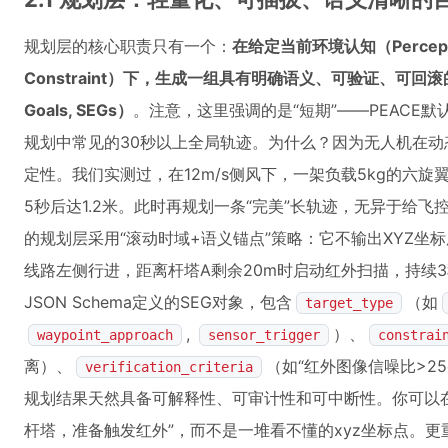
规划层的核心职责只有一个：
在给定当前环境认知（Percepti
Constraint）下，生成一组具有明确语义、可验证、可回滚的短期
Goals, SEGs）
。注意，这里强调的是“短期”——PEACE默
规划中常见的30秒以上全局轨迹。为什么？因为无人机在动
定性。我们实测过，在12m/s侧风下，一架负载5kg的六旋
5秒后达1.2米。此时再规划一条“完美”长轨迹，无异于给飞
的规划层采用“滚动时域+语义锚点”策略：它不输出XYZ坐标
线路左侧行进，距离杆塔A剩余20m时启动红外扫描，持续
JSON Schema定义的SEG对象，包含
（如
target_type
,
）、
waypoint_approach
sensor_trigger
constrai
离）、
（如“红外图像信噪比>2
verification_criteria
规划结果天然具备可解释性、可审计性和可中断性。你可以在地
杆塔，准备触发红外”，而不是一堆看不懂的xyz坐标点。