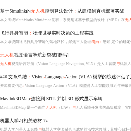
基于Simulink的
无人机
控制算法设计
：
从建模到真机部署实战
本文围绕MathWorks Minidrone竞赛，系统阐述基于模型的设计（MBD）在
无
飞行具身智能
：
物理世界实时决策的工程实践
本文系统阐述飞行具身智能的落地路径，聚焦三大物理
鸿沟：
感知-定位的确定性、决策-控制的
无人机
视觉语言导航新突破[源码]
无人机
视觉语言导航（Vision
-
Language Navigation, VLN）是人工智能
与
机器
### 文章总结
：
Vision
-
Language
-
Action (VLA) 模型的综述评
资源摘要信息
:
Vision
-
Language
-
Action（VLA）模型是人工智能领域近年来最
Mavlink3DMap
:
连接到 SITL 并以 3D 形式显示车辆
Mavlink3DMap 是一个面向
无人机
（UAV）
与
无人系统开发者的高集成度、实
机器人学习相关教材.7z
机器人学习是人工智能
与
机器人学交叉融合形成的前沿技术领域，其核心目标是赋予