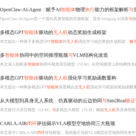
OpenClaw-AI-Agent
：
赋予AI
智能体
物理
执行
能力的框架解析
与
OpenClaw-AI-Agent是一个面向具身智能的开源框架，旨在 bridging AI决策
与
多模态GPT
智能体
驱动的
无人机
动态奖励生成框架
本文提出一种基于多模态GPT
智能体
的
无人机
强化学习动态奖励生成框架，
解
多
智能体
协同中的空间推理瓶颈
与
VLM结构化改造
本文深入剖析多
智能体
协同中视觉语言模型（VLM）在空间推理上的结构性失配
多模态GPT
智能体
驱动的
无人机
强化学习奖励函数重构
本文提出一种将多模态GPT
智能体
深度耦合进
无人机
强化学习框架的奖励函数
从大模型到具身无人系统
：
仿真驱动的云边协同
与
Sim2Real
验证
本文探讨大语言模型（LLM）
与
多模态大模型（VLM）赋能
无人机
等具身智能系统的路径，重点剖析
CARLA-AIR
闭环
评估揭示VLA模型空地协同三大瓶颈
本文基于CARLA-AIR
闭环
评估框架，系统揭示当前VLA模型在空地协同任务