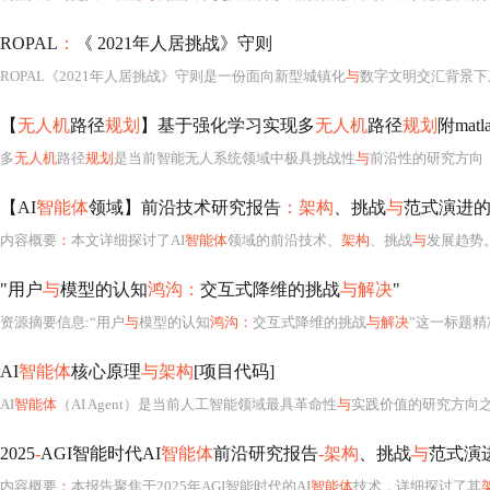
ROPAL
：
《 2021年人居挑战》守则
ROPAL《2021年人居挑战》守则是一份面向新型城镇化
与
数字文明交汇背景下系统性重构人居
【
无人机
路径
规划
】基于强化学习实现多
无人机
路径
规划
附matl
多
无人机
路径
规划
是当前智能无人系统领域中极具挑战性
与
前沿性的研究方向，其核心
【AI
智能体
领域】前沿技术研究报告
：架构
、挑战
与
范式演进
内容概要
：
本文详细探讨了AI
智能体
领域的前沿技术、
架构
、挑战
与
发展趋势。首先，从
"用户
与
模型的认知
鸿沟：
交互式降维的挑战
与解决
"
资源摘要信息
:
“用户
与
模型的认知
鸿沟：
交互式降维的挑战
与解决
”这一标题精准凝练地指向
AI
智能体
核心原理
与架构
[项目代码]
AI
智能体
（AI Agent）是当前人工智能领域最具革命性
与
实践价值的研究方向之一，其核心已远超传统
2025
-
AGI智能时代AI
智能体
前沿研究报告
-架构
、挑战
与
范式演
内容概要
：
本报告聚焦于2025年AGI智能时代的AI
智能体
技术，详细探讨了其