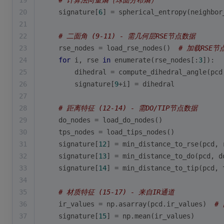
19
# 计算法向量熵（球面分布熵）
20
    signature[
6
] = spherical_entropy(neighbor
21
22
# 二面角 (9-11) - 需几何层RSE节点数据
23
    rse_nodes = load_rse_nodes()  
# 加载RSE节
24
for
 i, rse 
in
enumerate
(rse_nodes[:
3
]):
25
        dihedral = compute_dihedral_angle(pcd
26
        signature[
9
+i] = dihedral
27
28
# 距离特征 (12-14) - 需DO/TIP节点数据
29
    do_nodes = load_do_nodes()
30
    tps_nodes = load_tips_nodes()
31
    signature[
12
] = min_distance_to_rse(pcd, 
32
    signature[
13
] = min_distance_to_do(pcd, d
33
    signature[
14
] = min_distance_to_tip(pcd, 
34
35
# 材质特征 (15-17) - 来自IR通道
36
    ir_values = np.asarray(pcd.ir_values)  
#
37
    signature[
15
] = np.mean(ir_values)