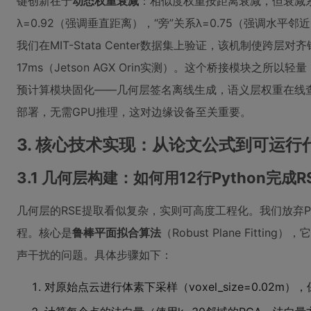
键创新在于
动态权重衰减
：相似度权重按距离衰减，但衰减系
λ=0.92（强调垂直距离），“旁”关系λ=0.75（强调水平邻
我们在MIT-Stata Center数据集上验证，该机制使跨层
17ms（Jetson AGX Orin实测）。这个桥接模块之
预计算模块固化——几何层签名离线生成，语义层权重在线查
部署，无需GPU推理，这对边缘设备至关重要。
3. 核心技术实现：从论文公式到可运行
3.1 几何层构建：如何用12行Python完成
几何层的RSE提取看似复杂，实则可高度工程化。我们放弃PC
程。核心是
鲁棒平面拟合算法
（Robust Plane Fitt
声干扰的问题。具体步骤如下：
对原始点云进行体素下采样（voxel_size=0.02m