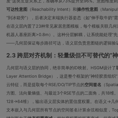
发”这类互逆关系上，准确率从73%提升至96%。意图维度
可达性意图
（Reachability Intent）和
操作性意图
（Manipu
“到冰箱旁”），后者决定末端执行器姿态（如“伸手取牛奶
在语义层内置了23种常见家居意图模板，每个模板关联几何
机器人基座距离>0.8m）。这种分层解耦，让系统能处理“
——几何层保证每步路径可达，语义层负责意图链的逻辑验
2.3 跨层对齐机制：轻量级但不可替代的“神
几何层与语义层的协同，绝非简单的ID映射。HSGM设计了
Layer Attention Bridge），这是整个框架的“神经
云特征，而是提取每个RSE/DO/TIP节点的
空间签名
（Spat
方图、法向量熵值、与最近3个RSE节点的二面角，共18维
128→64维），输出语义层实体的置信度权重。在语义→几
文本嵌入与几何层所有节点的空间签名计算余弦相似度，To