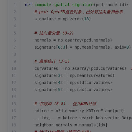
1
def
compute_spatial_signature
(
pcd, node_id
):
2
# pcd: Open3D点云对象，已计算法向量和曲率
3
    signature = np.zeros(
18
)
4
5
# 法向量分量 (0-2)
6
    normals = np.asarray(pcd.normals)
7
    signature[
0
:
3
] = np.mean(normals, axis=
0
)
8
9
# 曲率统计 (3-5)
10
    curvatures = np.asarray(pcd.curvatures)  
11
    signature[
3
] = np.mean(curvatures)
12
    signature[
4
] = np.std(curvatures)
13
    signature[
5
] = np.
max
(curvatures)
14
15
# 邻域熵 (6-8) - 使用KNN计算
16
    kdtree = o3d.geometry.KDTreeFlann(pcd)
17
    _, idx, _ = kdtree.search_knn_vector_3d(p
18
    neighbor_normals = normals[idx]