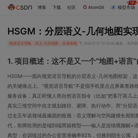
博客
下载
社区
AtomGit
模型市场
HSGM：分层语义-几何地图实
·
于 2026-07-07 05:20:08 修改
本内容遵
视觉语言导航
语义-几何地图
具身智能
1. 项目概述：这不是又一个“地图+语言
HSGM——面向视觉语言导航的分层语义-几何地图框架，
的关键痛点上。“视觉语言导航”不是指手机里点点屏幕查路
服务设备，真正听懂人类自然语言指令（比如“把客厅茶几上
真实三维空间中自主规划路径、避障、执行动作。而“分层语
过去五年该领域最顽固的瓶颈：语义理解与空间建模长期割
代，前两轮用的是端到端黑箱模型——输入是连续视频帧+
典型：在训练过的办公室里准确率92%，但换到陌生公寓，