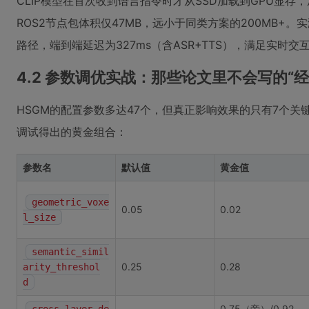
CLIP模型在首次收到语言指令时才从SSD加载到GPU显存，
ROS2节点包体积仅47MB，远小于同类方案的200MB+。
路径，端到端延迟为327ms（含ASR+TTS），满足实时交
4.2 参数调优实战：那些论文里不会写的“经
HSGM的配置参数多达47个，但真正影响效果的只有7个关
调试得出的黄金组合：
参数名
默认值
黄金值
geometric_voxe
0.05
0.02
l_size
semantic_simil
0.25
0.28
arity_threshol
d
0.75（旁）/0.92