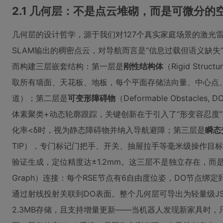
2.1 几何层：不是点云堆砌，而是可微分的
几何层的设计哲学，源于我们对127个真实家庭场景的激光雷
SLAM输出的稠密点云，对导航而言是“信息过载但语义缺失
而构建三层嵌套结构：第一层是
刚性结构体
（Rigid Struc
取所有墙面、天花板、地板，每个平面存储法向量、中心点、面
道）；第二层是
可变形障碍物
（Deformable Obstac
体素聚类+动态轮廓跟踪，关键创新在于引入了“形变容忍度
化率<δ时，视为静态障碍物并纳入导航避障；第三层是
瞬态
TIP），专门标记门把手、开关、抽屉拉手等毫米级操作目
验证生成，定位精度达±1.2mm。这三层不是独立存在，而
Graph）连接：每个RSE节点有6自由度位姿，DO节点绑定
通过射线投射关联到DO表面。整个几何层可导出为轻量级JSON
2.3MB存储，且支持增量更新——当机器人发现新家具时，