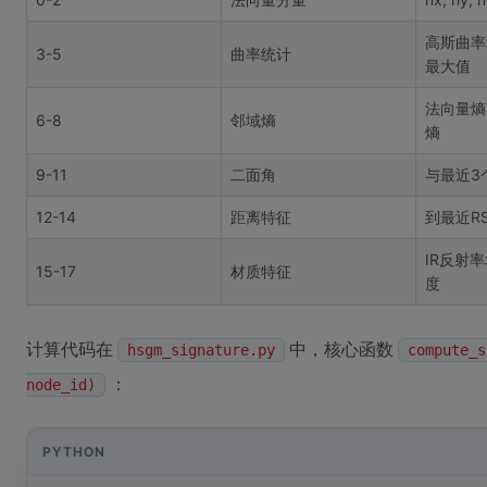
高斯曲率
3-5
曲率统计
最大值
法向量熵
6-8
邻域熵
熵
9-11
二面角
与最近3
12-14
距离特征
到最近RS
IR反射
15-17
材质特征
度
计算代码在
中，核心函数
hsgm_signature.py
compute_s
：
node_id)
PYTHON