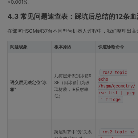
<0.001%。
4.3 常见问题速查表：踩坑后总结的12条
在部署HSGM到37台不同型号机器人过程中，我们整理出
问题现象
根本原因
快速诊断命令
ros2 topic
几何层未识别冰箱R
echo
语义层无法定位“冰
SE（因冰箱门为玻
/hsgm/geometry/
箱”
璃材质，IR反射率
rse_list | grep
低）
-i fridge
跨层对齐中“旁”关系
ros2 topic hz