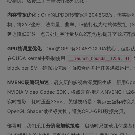
心精度。这得益于三重硬件感知优化：
内存带宽优化
：Orin的LPDDR5带宽为204.8GB/s，
构，将XYZ坐标、法向量、曲率、IR值打包为结构体数组（
延迟降低31%，点云处理吞吐量从8.2万点/秒提升至12.7万
GPU核调度优化
：Orin的GPU有2048个CUDA核心，
在CUDA kernel中强制使用
__launch_bounds__(256, 4)
block per SM，确保几何层平面拟合的并行任务满载运行。
NVENC硬编码加速
：语义层的多视角深度图生成，原用Open
NVIDIA Video Codec SDK，将点云直接送入NVENC
实时投影，耗时压至33ms。关键技巧是：将点云坐标转换为N
OpenGL Shader做坐标变换，避免CPU-GPU数据拷贝。
部署时，我们采用
分阶段加载策略
：启动时只加载几何层基础模