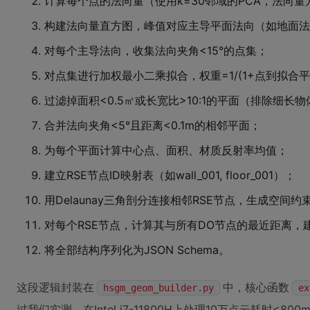
计算每个点的法向量（使用k=30邻域的PCA，法向
构建法向量直方图，峰值对应主导平面法向（如地面法向
对每个主导法向，收集法向夹角<15°的点集；
对点集进行加权最小二乘拟合，权重=1/(1+点到拟合平
过滤掉面积<0.5㎡或长宽比>10:1的平面（排除细长
合并法向夹角<5°且距离<0.1m的相邻平面；
为每个平面计算中心点、面积、材质反射率均值；
建立RSE节点ID映射表（如wall_001, floor_001）；
用Delaunay三角剖分连接相邻RSE节点，生成空间约
对每个RSE节点，计算其与所有DO节点的最近距离，
将全部结构序列化为JSON Schema。
这段逻辑封装在
中，核心函数
hsgm_geom_builder.py
ex
过我们实测，在Intel i7-11800H上处理10万点云耗时<