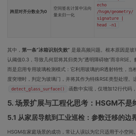
echo
空间签名计算中法向
跨层对齐分数全为0
/hsgm/geometry/
量未归一化
signature |
head -n1
其中，
第一条“冰箱识别失败”
是最高频问题。根本原因是玻璃门
认阈值0.3，导致几何层将其归类为“透明障碍物”而非RS
而是启用专用玻璃检测模式：它利用玻璃的IR透射特性，当
度突增时，判定为玻璃门，并将其作为特殊RSE类型处理。
函数中实现，仅增加12行代码
detect_glass_surface()
5. 场景扩展与工程化思考：HSGM不
5.1 从家居导航到工业巡检：参数迁移的边
HSGM在家庭场景的成功，常让人误以为它只适用于小空间。