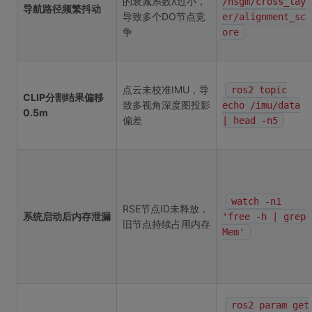
的衰减系数λ过小，
/hsgm/cross_lay
导航路径频繁抖动
导致多个DO节点竞
er/alignment_sc
争
ore
点云未校准IMU，导
ros2 topic
CLIP分割结果偏移
致多视角深度图投影
echo /imu/data
0.5m
偏差
| head -n5
watch -n1
RSE节点ID未释放，
系统启动后内存泄漏
'free -h | grep
旧节点持续占用内存
Mem'
ros2 param get