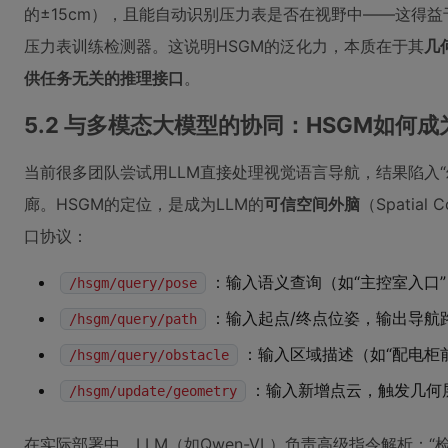
的±15cm），且能自动识别压力表是否在视野中——这得
压力表训练检测器。这说明HSGM的泛化力，本质在于其
几
供任务无关的推理接口
。
5.2 与多模态大模型的协同：HSGM如何成
当前很多团队尝试用LLM直接处理视觉语言导航，结果陷入“
廊。HSGM的定位，是成为LLM的
可信空间外脑
（Spatial
口协议：
：输入语义查询（如“主控室入口”
/hsgm/query/pose
：输入起点/终点位姿，输出导航
/hsgm/query/path
：输入区域描述（如“配电柜
/hsgm/query/obstacle
：输入新增点云，触发几何
/hsgm/update/geometry
在实际部署中，LLM（如Qwen-VL）负责高级指令解析：