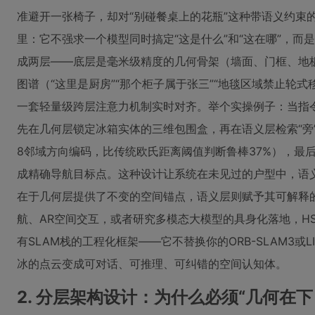
准避开一张椅子，却对“别碰餐桌上的花瓶”这种带语义约束
里：它不强求一个模型同时搞定“这是什么”和“这在哪”，
成两层——底层是毫米级精度的几何骨架（墙面、门框、地
图谱（“这里是厨房”“那个柜子属于张三”“地毯区域禁止轮
一套轻量级跨层注意力机制实时对齐。举个实操例子：当指令
先在几何层锁定冰箱实体的三维包围盒，再在语义层检索“旁
8邻域方向编码，比传统欧氏距离阈值判断鲁棒37%），最
成精确导航目标点。这种设计让系统在未见过的户型中，语义定
在于几何层提供了不变的空间锚点，语义层则赋予其可解释
航、AR空间交互，或者研究多模态大模型的具身化落地，H
有SLAM栈的工程化框架——它不替换你的ORB-SLAM3或
冰的点云变成可对话、可推理、可纠错的空间认知体。
2. 分层架构设计：为什么必须“几何在