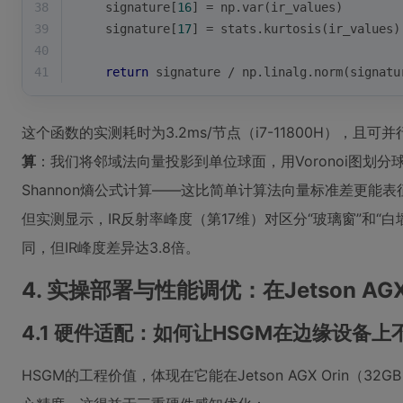
38
    signature[
16
] = np.var(ir_values)
39
    signature[
17
] = stats.kurtosis(ir_values)
40
41
return
 signature / np.linalg.norm(signatu
这个函数的实测耗时为3.2ms/节点（i7-11800H），且
算
：我们将邻域法向量投影到单位球面，用Voronoi图划
Shannon熵公式计算——这比简单计算法向量标准差更能
但实测显示，IR反射率峰度（第17维）对区分“玻璃窗”和“
同，但IR峰度差异达3.8倍。
4. 实操部署与性能调优：在Jetson AG
4.1 硬件适配：如何让HSGM在边缘设备上
HSGM的工程价值，体现在它能在Jetson AGX Orin（32