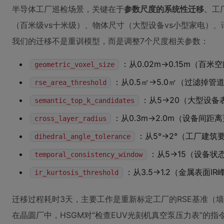
半导体工厂巡检场景，关键在于
参数尺度的系统性迁移
。工
（百米级vs十米级）、物体尺寸（大型设备vs小型家电）、语
我们的迁移不是重训模型，而是调整7个尺度相关参数：
：从0.02m→0.15m（百米
geometric_voxel_size
：从0.5㎡→5.0㎡（过滤掉
rse_area_threshold
：从5→20（大型设
semantic_top_k_candidates
：从0.3m→2.0m（设备间距
cross_layer_radius
：从5°→2°（工厂建
dihedral_angle_tolerance
：从5→15（设备状
temporal_consistency_window
：从3.5→1.2（金属表面I
ir_kurtosis_threshold
迁移过程耗时3天，主要工作是重新标定工厂的RSE基准（
在晶圆厂中，HSGM对“检查EUV光刻机真空泵压力表”的指