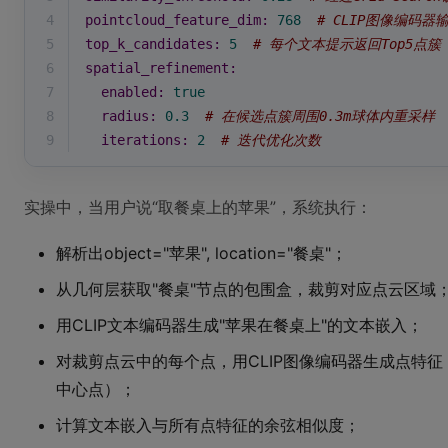
4
pointcloud_feature_dim:
768
# CLIP图像编码器
5
top_k_candidates:
5
# 每个文本提示返回Top5点簇
6
spatial_refinement:
7
enabled:
true
8
radius:
0.3
# 在候选点簇周围0.3m球体内重采样
9
iterations:
2
# 迭代优化次数
实操中，当用户说“取餐桌上的苹果”，系统执行：
解析出object="苹果", location="餐桌"；
从几何层获取"餐桌"节点的包围盒，裁剪对应点云区域
用CLIP文本编码器生成"苹果在餐桌上"的文本嵌入；
对裁剪点云中的每个点，用CLIP图像编码器生成点特
中心点）；
计算文本嵌入与所有点特征的余弦相似度；