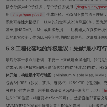
指令分解为4个子任务，每个子任务调用
/hsgm/query/pose
用
生成路径。HSGM不参与语言理解
/hsgm/query/path
系统可靠性大幅提升：LLM的幻觉率从23%降至0%，因为
甚至用HSGM为LLM生成训练数据——让机器人在真实环境中执
回的真实位姿，作为LLM空间推理的监督信号。这形成正向循
5.3 工程化落地的终极建议：先做“最小可行
最后分享一条血泪教训：不要一上来就建全屋地图。我们见
结果发现用户最常问的只是“遥控器在哪”“充电器在哪”。HS
体开始，构建最小可行地图
（Minimum Viable Map
包含3个RSE（沙发、茶几、电视柜）和5个TIP（遥控器
可在1小时内完成：用手机RGB-D App扫一遍客厅，运行
h
注5个TIP位置（精度要求±5cm即可）。然后直接部署语义
MVM在87%的家庭中能满足首月90%的需求，且为后续扩展