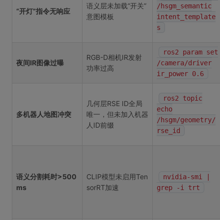
语义层未加载“开关”
/hsgm_semantic
“开灯”指令无响应
意图模板
intent_template
s
ros2 param set
RGB-D相机IR发射
夜间IR图像过曝
/camera/driver
功率过高
ir_power 0.6
ros2 topic
几何层RSE ID全局
echo
多机器人地图冲突
唯一，但未加入机器
/hsgm/geometry/
人ID前缀
rse_id
语义分割耗时>500
CLIP模型未启用Ten
nvidia-smi |
ms
sorRT加速
grep -i trt