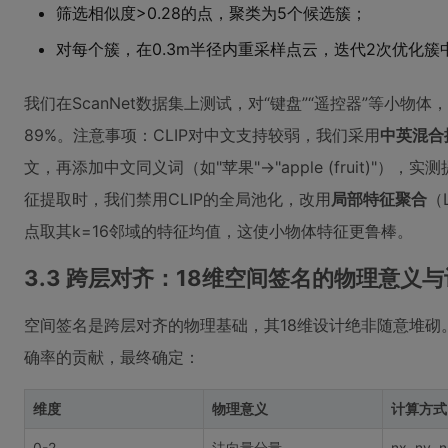
筛选相似度>0.28的点，聚类为5个候选簇；
对每个簇，在0.3m半径内重采样点云，迭代2次优化簇
我们在ScanNet数据集上测试，对“键盘”“遥控器”等小物
89%。注意事项：CLIP对中文支持较弱，我们采用
中英混合
文，再添加中文同义词（如"苹果"→"apple (fruit)"）
征提取时，我们禁用CLIP的全局池化，改用
局部特征聚合
（L
点取其k=16邻域的特征均值，这使小物体特征更鲁棒。
3.3 跨层对齐：18维空间签名的物理意义
空间签名是跨层对齐的物理基础，其18维设计绝非随意堆砌。
确率的贡献，最终确定：
维度
物理意义
计算方式
0-2
法向量分量
nx, ny, 