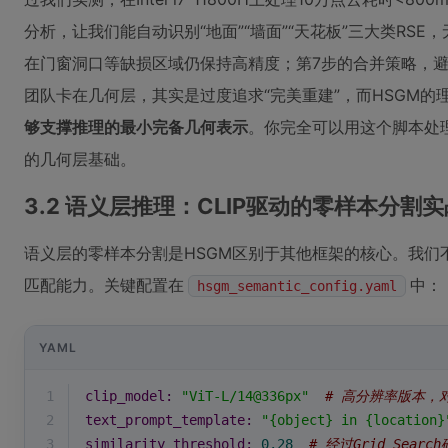
分析，让我们能自动识别“地面”“墙面”“天花板”三大类RS
在门窗洞口等缺损区域仍保持高精度；第7步的合并策略，
团队卡在几何层，其实是过度追求“完美重建”，而HSGM的
够支撑推理的最小完备几何表示
。你完全可以用这个脚本处理
的几何层基础。
3.2 语义层推理：CLIP驱动的零样本分割
语义层的零样本分割是HSGM区别于其他框架的核心。我们不
匹配能力。关键配置在
中：
hsgm_semantic_config.yaml
YAML
1
clip_model:
"ViT-L/14@336px"
# 高分辨率版本，
2
text_prompt_template:
"{object} in {location}
3
similarity_threshold:
0.28
# 经过Grid Sear