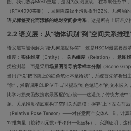
图。我们放弃Mesh重建，是因为实测发现：在导航任务中，平
（RTX4090实测），且避障路径平滑度提升22%。几何层
语义标签变化而漂移的绝对空间参考系
，这是所有上层语义
2.2 语义层：从“物体识别”到“空间关系推
语义层常被误解为“给几何层贴标签”，这是HSGM最需要
维度：
实体维度
（Entity）、
关系维度
（Relation）、
意图
类检测器，而是采用
场景图引导的零样本分割
（Scene Grap
当用户说“把书架上的红色笔记本拿给我”，系统首先解析出主
“拿”，然后调用CLIP-ViT-L/14提取“红色笔记本”的
比学习损失函数搜索最匹配的点簇——这避免了传统方法中“
题。关系维度彻底重构了空间关系建模：摒弃“上下左右前后
（Relative Pose Tensor）——对任意两个实体A、
12维向量（旋转四元数+平移归一化坐标）。实测证明，这种