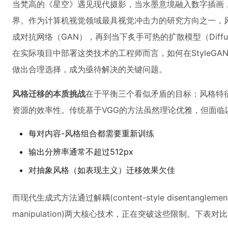
当梵高的《星空》遇见现代摄影，当水墨意境融入数字插画
界。作为计算机视觉领域最具视觉冲击力的研究方向之一，
成对抗网络（GAN），再到当下炙手可热的扩散模型（Diffus
在实际项目中部署这类技术的工程师而言，如何在StyleGAN2-Ad
做出合理选择，成为亟待解决的关键问题。
风格迁移的本质挑战
在于平衡三个看似矛盾的目标：风格特
资源的效率性。传统基于VGG的方法虽然理论优雅，但面临
每对内容-风格组合都需要重新训练
输出分辨率通常不超过512px
对抽象风格（如表现主义）迁移效果欠佳
而现代生成式方法通过解耦(content-style disentanglemen
manipulation)两大核心技术，正在突破这些限制。下