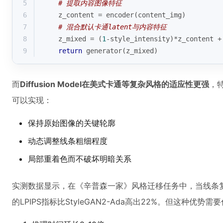
5
# 提取内容图像特征
6
    z_content = encoder(content_img)
7
# 混合默认卡通latent与内容特征
8
    z_mixed = (
1
-style_intensity)*z_content +
9
return
 generator(z_mixed)
而
Diffusion Model在美式卡通等复杂风格的适应性更强
，特
可以实现：
保持原始图像的关键轮廓
动态调整线条粗细程度
局部重着色而不破坏明暗关系
实测数据显示，在《辛普森一家》风格迁移任务中，当线条复杂度超
的LPIPS指标比StyleGAN2-Ada高出22%。但这种优势