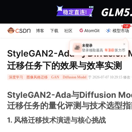
博客
下载
社区
AtomGit
模型市场
×
未登录
🎁
￥30
StyleGAN2-Ada 与 Diffusi
登录领取最高
算力币
迁移任务下的效果与效率实测
·
于 2026-07-07 10:29:15 修改
深度学习
图像风格迁移
GAN
Diffusion Model
StyleGAN2-Ada与Diffusio
迁移任务的量化评测与技术选型指
1. 风格迁移技术演进与核心挑战