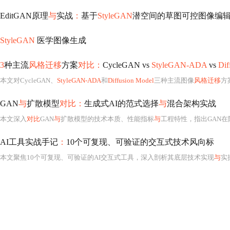
EditGAN原理
与
实战
：
基于
StyleGAN
潜空间的草图可控图像编
StyleGAN
医学图像生成
3
种主流
风格迁移
方案
对比：
CycleGAN vs
StyleGAN-ADA
vs
Dif
本文对CycleGAN、
StyleGAN-ADA
和
Diffusion Model
三种主流图像
风格迁移
方
GAN
与
扩散模型
对比：
生成式AI的范式选择
与
混合架构实战
本文深入
对比
GAN
与
扩散模型的技术本质、性能指标
与
工程特性，指出GAN在隐空间结构化编辑、毫秒级推理和拓扑稳定性上的不可替代
AI工具实战手记
：
10个可复现、可验证的交互式技术风向标
本文聚焦10个可复现、可验证的AI交互式工具，深入剖析其底层技术实现
与
实操细节。重点