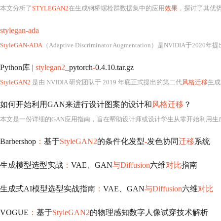
本文分析了
STYLEGAN2
在生成钢桥螺栓群数据集中的应用
效果
，探讨了其优
stylegan-ada
StyleGAN-ADA
（Adaptive Discriminator Augmentation）是NVIDIA于2020年
Python库 |
stylegan2
_pytorch
-
0.4.10.tar.gz
StyleGAN2
是由 NVIDIA 研究团队于 2019 年底正式提出的第二代
风格迁移
生成
如何开始利用GAN来进行设计图案的设计和
风格迁移
？
Barbershop
：
基于
StyleGAN2
的条件化发型
-
发色协同
迁移
系统
生成模型选型实战
：
VAE、GAN
与Diffusion
六维
对比
指南
生成式AI模型选型实战指南
：
VAE、GAN
与Diffusion
六维
对比
VOGUE
：
基于
StyleGAN2
的物理感知数字人像试穿技术解析