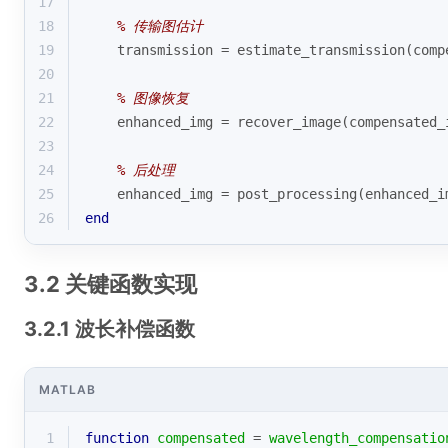
17
18
% 传输图估计
19
    transmission = estimate_transmission(comp
20
21
% 图像恢复
22
    enhanced_img = recover_image(compensated_
23
24
% 后处理
25
    enhanced_img = post_processing(enhanced_i
26
end
3.2 关键函数实现
3.2.1 波长补偿函数
MATLAB
1
function
compensated
 = 
wavelength_compensatio