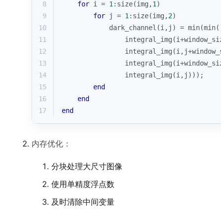
8
for
i
 = 
1
:
size
(img,
1
)
9
for
j
 = 
1
:
size
(img,
2
)
10
            dark_channel(
i
,
j
) = 
min
(
min
(
11
                integral_img(
i
+window_si
12
                integral_img(
i
,
j
+window_
13
                integral_img(
i
+window_si
14
                integral_img(
i
,
j
)));
15
end
16
end
17
end
内存优化：
分块处理大尺寸图像
使用单精度浮点数
及时清除中间变量