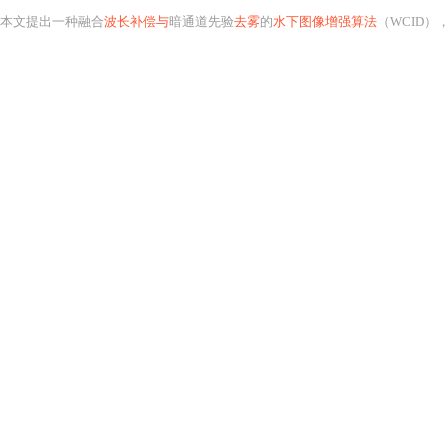
本文提出一种融合
波长补偿与
暗通道先验
去雾
的
水下图像增强算法
（WCID），旨在同步解决