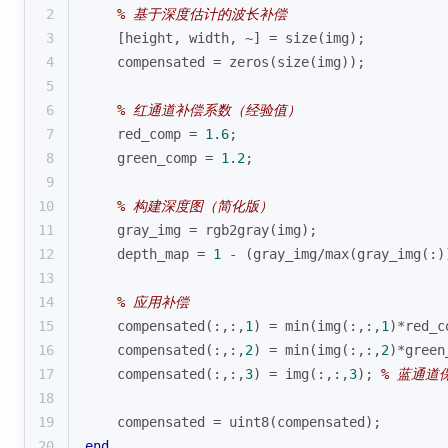
2
% 基于深度估计的波长补偿
3
    [height, width, ~] = 
size
(img);
4
    compensated = 
zeros
(
size
(img));
5
6
% 红通道补偿系数（经验值）
7
    red_comp = 
1.6
; 
8
    green_comp = 
1.2
;
9
10
% 构建深度图（简化版）
11
    gray_img = rgb2gray(img);
12
    depth_map = 
1
 - (gray_img/
max
(gray_img(:)
13
14
% 应用补偿
15
    compensated(:,:,
1
) = 
min
(img(:,:,
1
)*red_c
16
    compensated(:,:,
2
) = 
min
(img(:,:,
2
)*green
17
    compensated(:,:,
3
) = img(:,:,
3
); 
% 蓝通道
18
19
    compensated = uint8(compensated);
20
end