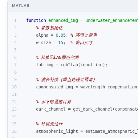
MATLAB
1
function
enhanced_img
 = 
underwater_enhancemen
2
% 参数初始化
3
    alpha = 
0.95
; 
% 环境光权重
4
    w_size = 
15
;  
% 窗口尺寸
5
6
% 转换到LAB颜色空间
7
    lab_img = rgb2lab(input_img);
8
9
% 波长补偿（重点处理红通道）
10
    compensated_img = wavelength_compensation
11
12
% 水下暗通道计算
13
    dark_channel = get_dark_channel(compensat
14
15
% 环境光估计
16
    atmospheric_light = estimate_atmospheric_