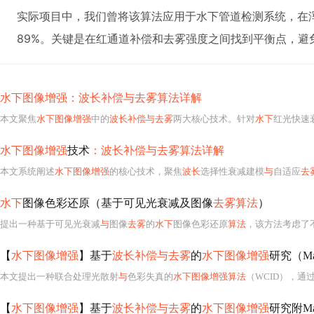
实际项目中，我们曾将该算法应用于水下管道检测系统，在浑
89%。关键是在红通道补偿和去雾强度之间找到平衡点，避
水下图像增强：波长补偿与去雾算法详解
本文聚焦
水下图像增强
中的
波长补偿与去雾
两大核心技术。针对
水下
红光快速衰减
水下图像增强
技术
：波长补偿与去雾算法详解
本文系统阐述
水下图像增强
的核心技术，聚焦
波长
选择性衰减建模
与
自适应
去
水下
图像色彩还原（基于可见光衰减及图像
去雾算法
）
提出一种基于可见光衰减
与
图像
去雾
的
水下
图像色彩还原
算法
，该方法考虑了不同
【
水下图像增强
】基于
波长补偿与去雾
的
水下图像增强
研究（Ma
本文提出一种联合处理光散射
与
色彩失真的
水下图像增强算法
（WCID），
【
水下图像增强
】基于
波长补偿与去雾
的
水下图像增强
研究附Ma