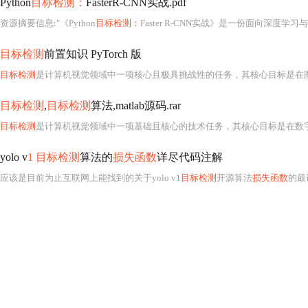
Python
目标检测：
FasterR-CNN实战.pdf
资源摘要信息
:
"《Python
目标检测：
Faster R-CNN实战》是一份面向深度学习与计算机视觉领域初学者及进阶开发者的
目标检测
前置知识 PyTorch 版
目标检测
是计算机视觉领域中一项核心且极具挑战性的任务，其核心目标是在图像或视频帧中准确定位（定位
目标检测
,
目标检测
算法,matlab源码.rar
目标检测
是计算机视觉领域中一项基础且核心的技术任务，其核心目标是在数字图像或视频帧中精确定位（定位即给出边界框坐标）并识别（分类即判断所属类别）一个或多个感兴趣的目标对象。它广泛应用于智能监
yolo v
1 目标检测
算法的
损失函数
详尽代码注解
应该是目前为止互联网上能找到的关于yolo v1
目标检测
开源算法
损失函数
的最详