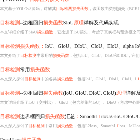
本文基于YOLOv8源码，讲解其
目标检测损失函数
，该函数由类别损失（BCE Loss）和定位损失（CIoU Loss + DFL）构成。文中对比了YO
目标检测
--边框回归
损失函数
SIoU
原理
详解及代码实现
本文详细介绍了SIoU
损失函数
，它改进了IoU损失，考虑了真实框与预测框之间的角度，从而加速收敛。文章包括角度损失、距离损失、形状损失和IoU损失的
目标检测损失函数：
IoU、GIoU、DIoU、CIoU、EIoU、alpha I
本文介绍了
目标检测
中常用的
损失函数
，包括IoU、GIoU、DIoU和CIOU，它们在评
目标检测
常用
损失函数
本文深入探讨
目标检测
中的各类
损失函数
，包括IoU、GIoU、DIoU、CIoU、L
1
目标检测
--边框回归
损失函数
(IoU, GIoU, DIoU, CIoU)
原理
详解
目标检测
边界框回归
损失函数
汇总
：
SmoothL
1
/IoU/GIoU/DIoU/C
本文深入探讨了
目标检测
中常用
损失函数
，包括L2loss、SmoothL
1
loss、IoUl
Focal Loss
损失函数