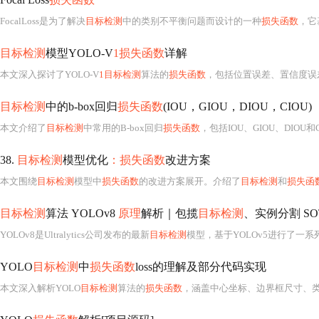
FocalLoss是为了解决
目标检测
中的类别不平衡问题而设计的一种
损失函数
，它基于交叉熵并
目标检测
模型YOLO-V
1损失函数
详解
本文深入探讨了YOLO-V
1目标检测
算法的
损失函数
，包括位置误差、置信度误差和分类误差的计算方式及权重
目标检测
中的b-box回归
损失函数
(IOU，GIOU，DIOU，CIOU)
本文介绍了
目标检测
中常用的B-box回归
损失函数
，包括IOU、GIOU、DIOU
38.
目标检测
模型优化
：损失函数
改进方案
本文围绕
目标检测
模型中
损失函数
的改进方案展开。介绍了
目标检测
和
损失函
目标检测
算法 YOLOv8
原理
解析｜包揽
目标检测
、实例分割 SO
YOLOv8是Ultralytics公司发布的最新
目标检测
模型，基于YOLOv5进行了一
YOLO
目标检测
中
损失函数
loss的理解及部分代码实现
本文深入解析YOLO
目标检测
算法的
损失函数
，涵盖中心坐标、边界框尺寸、