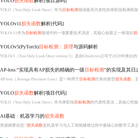
YOLO
损失函数
解析[项目源码]
YOLO（You Only Look Once）作为
目标检测
领域最具代表性的单阶段检测框
YOLOv11
损失函数
解析[代码]
YOLOv11作为
目标检测
领域中的一项重要技术演进，其核心创新之一体现在
损
YOLOv5(PyTorch)
目标检测：原理
与源码解析
AP-loss
:
“实现具有AP损失的精确的一级
目标检测
”的实现及其日
AP-loss（Average Precision Loss）是一种用于
目标检测
任务的新型
损失函数
，旨在直接
YOLO
损失函数
解析[项目代码]
YOLO（You Only Look Once）作为单阶段
目标检测
的代表性算法，其核心性能
AI基础
：
机器学习的
损失函数
资源摘要信息
:
"
损失函数
是机器学习与人工智能建模过程中最核心的数学工具之一，它本质上是一个可微（或至少次