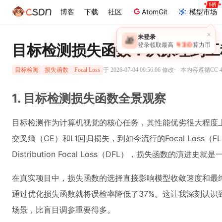
博客
下载
社区
AtomGit
模型市场
×
未登录
🎁
￥30
目标检测损失函数：从原理到工
登录领取最高
算力币
·
于 2026-07-04 09:56:06 修改
本内容遵循CC 4
目标检测
损失函数
Focal Loss
1. 目标检测损失函数全景观察
目标检测作为计算机视觉的核心任务，其性能优劣很大程度
交叉熵（CE）和L1回归损失，到如今流行的Focal Loss（FL）、Ge
Distribution Focal Loss（DFL），损失函数的演
在真实项目中，损失函数的选择直接影响模型收敛速度和最
通过优化损失函数就将误检率降低了37%。这让我深刻认识
场景，比盲目调参重要得多。