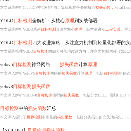
本文系统解析GluonCV中10种面向计算机视觉任务的核心
损失函数：
Focal Loss
YOLO
目标检测
全解析
：
从核心
原理
到实战部署
本文系统解析YOLO系列
目标检测
算法的核心
原理
、版本演进及
工程实践
。重点
YOLO
目标检测
四大改进策略
：
从注意力机制到轻量化部署的实
本文系统梳理YOLO
目标检测
的四大可落地改进方向
：
注意力机制增强（如ECA模块集
yolov5
目标检测
神经网络——
损失函数
计算
原理
本文深入解析YoloV5
目标检测
网络的
损失函数
计算
原理
，包括
目标检测
的精确
yolov8
目标检测损失函数
本文深入解析YOLOv8
目标检测
模型的
损失函数
，包括分类BCE、回归CIOU+VFL的组合
目标检测
中的
损失函数
汇总
本文深入探讨了
目标检测
中常见的
损失函数
，包括分类损失如交叉熵损失、Focal Loss及Ra
【YOLOv8】
目标检测损失函数