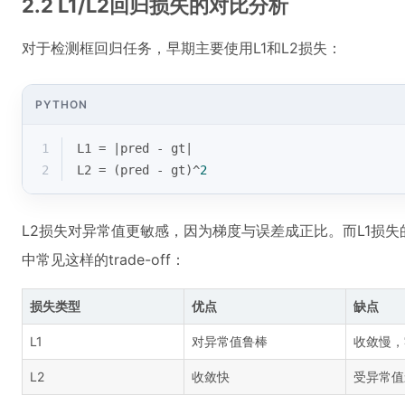
2.2 L1/L2回归损失的对比分析
对于检测框回归任务，早期主要使用L1和L2损失：
PYTHON
1
L1 = |pred - gt|
2
L2 = (pred - gt)^
2
L2损失对异常值更敏感，因为梯度与误差成正比。而L1损
中常见这样的trade-off：
损失类型
优点
缺点
L1
对异常值鲁棒
收敛慢，
L2
收敛快
受异常值