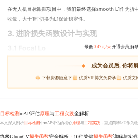
在无人机目标跟踪项目中，我们最终选择smooth L1作为
收敛，大于1时切换为L1保证稳定性。
3. 进阶损失函数设计与实现
3.1 Focal Lo
最低
0.47元/天
开通会员,解
成为会员后, 你将
下载资源随意下
优质VIP博文免费学
优质文
目标检测
mAP评估
原理
与
工程实践
全解析
本文深入剖析
目标检测
中mAP评估的核心
原理
与
工程实践
，重点阐释IoU作为物理精度标尺的作用、NMS对模型认知冗余的处理机制、Prec
终极GluonCV
损失函数
完全解析
：
10种关键
损失函数
详解与实战