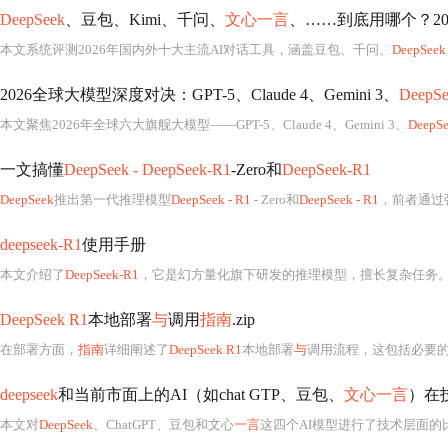
DeepSeek
、豆包、Kimi、千问、
文心一言
、……到底用哪个？2026年主流
本文系统评测2026年国内外十大主流AI对话工具，涵盖豆包、千问、
DeepSeek
2026全球大模型深度对决：GPT-5、Claude 4、Gemini 3、
DeepSe
本文聚焦2026年全球六大旗舰大模型——GPT-5、Claude 4、Gemini 3、
DeepS
一文搞懂
DeepSeek - DeepSeek-R1
-Zero和
DeepSeek-R1
DeepSeek
推出第一代推理模型
DeepSeek - R1
- Zero和
DeepSeek - R1
，前者通过强化学习展现推理行为但
deepseek-R1
使用手册
本文介绍了
DeepSeek-R1
，它是幻方量化旗下研发的推理模型，擅长复杂任务。其优势包括性能卓越、完全开源等，缺点有网络门槛高、消息更迭滞后等。还说明了它能拓宽视野，使用时要注
DeepSeek R1
本地部署
与
调用
指南
.zip
在部署方面，
指南
详细阐述了
DeepSeek R1
本地部署
与
调用流程，这包括必要的环
deepseek
和当前市面上的AI（如chat GTP、豆包、
文心一言
）在技术
本文对
DeepSeek
、ChatGPT、豆包和文心
一言
这四个AI模型进行了技术层面的比较分析。首先介绍了各自的技术框架和核心