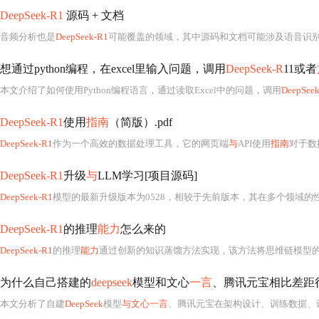
DeepSeek-R1
源码 + 文档
音频分析也是
DeepSeek-R1
可能覆盖的领域，其中源码和文档可能涉及语音识
想通过python编程，在excel里输入问题，调用
DeepSeek-R
11或者
本文介绍了如何使用Python编程语言，通过读取Excel中的问题，调用
DeepSee
DeepSeek-R1
使用
指南
（简版）.pdf
DeepSeek-R1
作为一个高效的数据处理工具，它的网页端
与
API使用
指南
对于数据
DeepSeek-R1
升级
与
LLM学习[项目源码]
DeepSeek-R1
模型的最新升级版本为0528，相较于先前版本，其在多个领域的
DeepSeek-R1
的推理
能力
怎么来的
DeepSeek-R1
的推理
能力
通过创新的知识蒸馏方法实现，该方法将思维链模型
为什么自己搭建的
deepseek
模型和文心
一言
、腾讯元宝相比差距
本文分析了自建
DeepSeek
模型
与文心一言
、腾讯元宝在架构设计、训练数据、计算资源、应用场景优化和迭代速度等方面的差