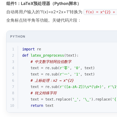
组件1：LaTeX预处理器（Python脚本）
自动将用户输入的“f(x)=x2+2x+1”转换为
f(x) = x^{2} + 
全角标点转半角等功能。关键代码片段：
PYTHON
1
import
 re
2
def
latex_preprocess
(
text
):
3
# 中文数字转阿拉伯数字
4
    text = re.sub(
r'零'
, 
'0'
, text)
5
    text = re.sub(
r'一'
, 
'1'
, text)
6
# 上标处理：x2 → x^{2}
7
    text = re.sub(
r'([a-zA-Z])\s*(\d+)'
, 
r'\1
8
# 转义特殊字符
9
    text = text.replace(
'_'
, 
'\_'
).replace(
'{
10
return
 text