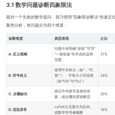
3.1 数学问题诊断四象限法
面对一个失效的数学提问，我习惯用“四象限诊断法”快速定
聚类分析，将问题分为四个维度：
诊断维度
典型表现
占比
问题中未明确“连续”“可导”
A. 定义模糊
“一致收敛”等术语的适用
31%
范围
使用中文标点（如“，”代
B. 符号歧义
替“,”）、字母大小写混用
24%
（如“f(X)”与“f(x)”）
跳过中间推导直接给答
C. 步骤缺失
29%
案，或步骤间逻辑断层
LaTeX公式显示为乱码，
D. 渲染异常
16%
或数学符号被截断