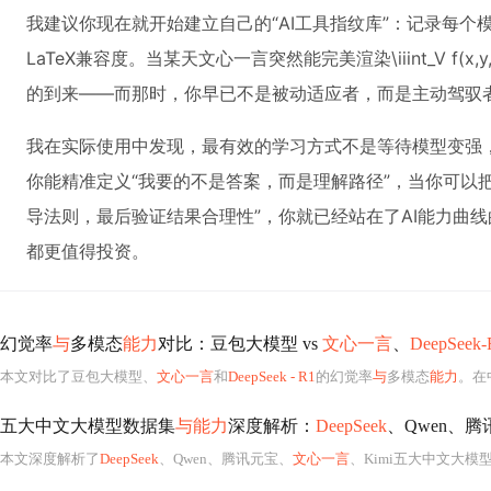
我建议你现在就开始建立自己的“AI工具指纹库”：记录每
LaTeX兼容度。当某天文心一言突然能完美渲染\iiint_V f(
的到来——而那时，你早已不是被动适应者，而是主动驾驭
我在实际使用中发现，最有效的学习方式不是等待模型变强，
你能精准定义“我要的不是答案，而是理解路径”，当你可以把
导法则，最后验证结果合理性”，你就已经站在了AI能力曲
都更值得投资。
幻觉率
与
多模态
能力
对比：豆包大模型 vs
文心一言
、
DeepSeek-
本文对比了豆包大模型、
文心一言
和
DeepSeek - R1
的幻觉率
与
多模态
能力
。在
五大中文大模型数据集
与能力
深度解析：
DeepSeek
、Qwen、
本文深度解析了
DeepSeek
、Qwen、腾讯元宝、
文心一言
、Kimi五大中文大