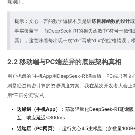
规则库。
提示：文心一言的数学短板本质是
训练目标函数的设计取
事实覆盖率，而DeepSeek-R1的损失函数中“符号一致
露），这意味着每出现一次“dx”写成“d x”的空格错误
2.2 移动端与PC端差异的底层架构真相
用户抱怨的“手机App用DeepSeek-R1满血版，PC端只有文心
则是经过精密计算的资源调度方案。我在某次开发者大会上拿
用“三层分流”架构：
边缘层（手机App）
：部署轻量化DeepSeek-R1蒸
互，响应延迟<300ms
近端层（PC网页）
：运行文心4.5主模型（参数量10