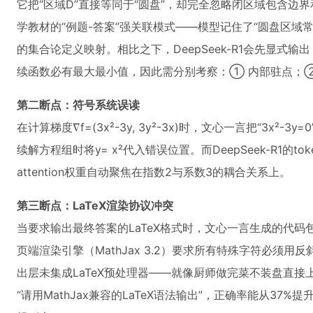
它把“区域D”直接等同于“圆盘”，却完全忽略闭区域包含边
学教材的“例题-答案”强关联模式——模型记住了“圆盘区域常
的集合论定义映射。相比之下，DeepSeek-R1会先显式
续函数必有最大最小值，因此需分别考察：① 内部驻点；②
第二断点：符号系统误读
在计算梯度∇f=(3x²-3y, 3y²-3x)时，文心一言把“3x²-3
续解方程组时将y= x²代入错误位置。而DeepSeek-R1的t
attention权重自动聚焦在指数2与系数3的耦合关系上。
第三断点：LaTeX渲染协议冲突
当要求输出最终答案的LaTeX格式时，文心一言生成的代码包含
页端渲染引擎（MathJax 3.2）要求所有特殊字符必须
出层未集成LaTeX预处理器——就像厨师做完菜不装盘直
“请用MathJax兼容的LaTeX语法输出”，正确率能从37