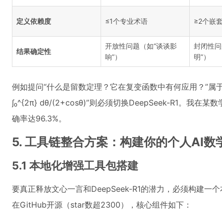
定义依赖度
≤1个专业术语
≥2个嵌
开放性问题（如“谈谈影
封闭性问
结果确定性
响”）
明”）
例如提问“什么是留数定理？它在复变函数中有何应用？”属
∫₀^{2π} dθ/(2+cosθ)”则必须切换DeepSeek-R
确率达96.3%。
5. 工具链整合方案：构建你的个人AI数
5.1 本地化增强工具包搭建
要真正释放文心一言和DeepSeek-R1的潜力，必须构建
在GitHub开源（star数超2300），核心组件如下：