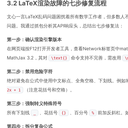
3.2 LaTeX渲染故障的七步修复流程
文心一言LaTeX乱码问题困扰着所有数学工作者，但多数
问题。我通过抓包分析其API响应头，总结出七步修复法：
第一步：确认渲染引擎版本
在网页端按F12打开开发者工具，查看Network标签页中mat
MathJax 3.2，其对
命令支持不完善，需改用
\text{}
\
第二步：禁用危险字符
绝对避免在公式中使用中文标点、全角空格、下划线。例如将“f(x
（注意花括号和空格）。
2x + 1
第三步：强制转义特殊符号
所有下划线
、花括号
、百分号
前加反斜杠。
_
{}
%
第四步：拆分复杂公式