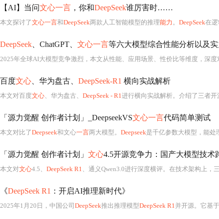
【AI】当问
文心一言
，你和
DeepSeek
谁厉害时……
本文探讨了
文心一言
和
DeepSeek
两款人工智能模型的推理
能力
。
DeepSeek
在逻
DeepSeek
、ChatGPT、
文心一言
等六大模型综合性能分析以及实
2025年全球AI大模型竞争激烈，本文从性能、应用场景、性价比等维度，深度
百度
文心
、华为盘古、
DeepSeek-R1
横向实战解析
本文对百度
文心
、华为盘古、
DeepSeek - R1
进行横向实战解析。介绍了三者开源全景，分析
「源力觉醒 创作者计划」_DeepseekVS
文心一言
代码简单测试
本文对比了
Deepseek
和文心
一言
两大模型。
Deepseek
是千亿参数大模型，能处理超
「源力觉醒 创作者计划」
文心
4.5开源竞争力：国产大模型技术
本文对
文心
4.5、
DeepSeek R1
、通义Qwen3.0进行深度横评。在技术架构上
《
DeepSeek R1
：开启AI推理新时代》
2025年1月20日，中国公司
DeepSeek
推出推理模型
DeepSeek R1
并开源。它基于Transf