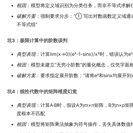
根因
：模型将定义域识别为分类任务，而非不等式求解
破解方案
：强制要求分步：“① 写出对数函数定义域通式
不等式组”
坑3：极限计算中的阶数误判
典型表现
：计算lim(x→0)(eˣ-1-sinx)/x²时，错误
根因
：模型未建立“无穷小阶数”的量化概念，仅凭字面
破解方案
：要求指定展开阶数：“请将eˣ和sinx均展开到
坑4：线性代数中的矩阵维度幻觉
典型表现
：计算A·B时，假设A为m×n矩阵，B为n×p矩
度根本不匹配
根因
：模型将矩阵乘法抽象为符号操作，丢失具体数值