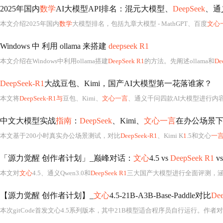
2025年国内
数学
AI大模型API排名：混元大模型、
DeepSeek
、通
本文介绍2025年国内
数学
大模型排名，包括九章大模型 - MathGPT、百度
文心
Windows 中 利用 ollama 来搭建
deepseek R1
本文介绍在Windows中利用ollama搭建
DeepSeek R1
的方法。先阐述ollama和
De
DeepSeek-R1
大战豆包、Kimi，国产AI大模型第一花落谁家？
本文将
DeepSeek-R1与
豆包、Kimi、
文心一言
、通义千问四款AI大模型进行内
中文大模型实战
指南
：
DeepSeek
、Kimi、
文心一言
在办公场景
本文基于200小时真实办公场景测试，对比
DeepSeek-R1
、Kimi K
1
.5和文心
一
「源力觉醒 创作者计划」_巅峰对话：
文心
4.5 vs
DeepSeek R1
vs
本文对
文心
4.5、通义Qwen3.0和
DeepSeek R1
三大国产大模型进行全面评测，
【源力觉醒 创作者计划】_
文心
4.5-21B-A3B-Base-Paddle对比
De
本次gitCode首发文心4.5系列版本，其中21B模型适合程序员自行运行。作者