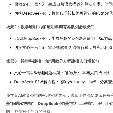
启动文心一言4.5：生成自然语言描述的算法步骤、时
切换DeepSeek-R1：将伪代码转换为可运行的Pyth
场景2：数学证明（如“证明单调有界数列必收敛”）
启动DeepSeek-R1：生成严格的ε-N语言证明，标注
切换文心一言4.5：将证明转化为通俗解释，补充几何
场景3：跨学科建模（如“用微分方程建模人口增长”）
文心一言4.5构建问题框架：“假设出生率与人口成正比，
DeepSeek-R1求解方程：“解dy/dt = ay - by²，分离变量得∫
我在某AI教育公司的落地实践显示，这套工作流使复杂任务完
是“问题架构师”，DeepSeek-R1是“执行工程师”
。强行让架
图，都是对生产力的浪费。