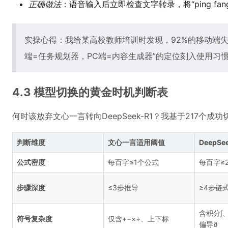
正确做法
：语音输入后立即检查文字转录，将“ping fan
实操心得：我给某高校教师培训时发现，92%的移动端
端=任务规划器，PC端=内容生成器”的定位刻入使用习惯
4.3 模型切换的黄金时机判断表
何时该放弃文心一言转向DeepSeek-R1？我基于217个
判断维度
文心一言适用阈值
DeepS
公式密度
每百字≤1个公式
每百字≥
步骤深度
≤3步推导
≥4步链
含积分∫
符号复杂度
仅含+−×÷、上下标
偏导∂