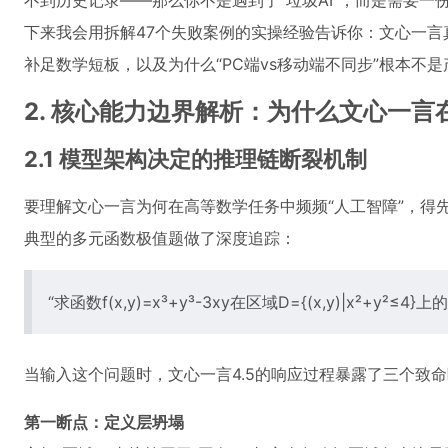
不到历史记录——那么你不是遇到了“垃圾AI”，而是需要一
下来我会用拆解47个失败案例的实操经验告诉你：文心一言真正
补足数学短板，以及为什么“PC端vs移动端不同步”根本不
2. 核心能力边界解析：为什么文心一
2.1 模型架构决定的推理链断裂机制
要理解文心一言为何在高等数学任务中频频“人工智障”，得
典型的多元函数极值题做了深度追踪：
“求函数f(x,y)=x³+y³-3xy在区域D={(x,y)|x²+y²≤
当输入这个问题时，文心一言4.5的响应过程暴露了三个致
第一断点：定义层坍塌