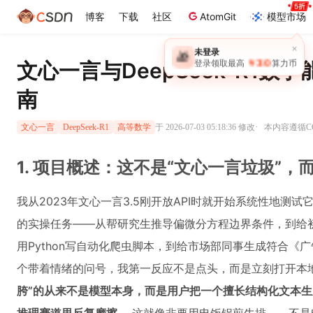
博客
下载
社区
AtomGit
模型市场
×
未登录
🎁
￥30
文心一言与DeepSeek-R1
登录领取最高
算力币
南
·
于 2026-07-03 05:18:36 修改
本内容遵循CC 
文心一言
DeepSeek-R1
高等数学
1. 项目概述：这不是“文心一言垃圾”
我从2023年文心一言3.5刚开放API时就开始系统性地测
的实操任务——从帮研究生推导偏微分方程边界条件，到给
用Python写自动化爬虫脚本，到给市场部同事生成符合《
个带着情绪的问号，我第一反应不是点头，而是立刻打开本
胯”的从来不是模型本身，而是用户把一个擅长结构化文本