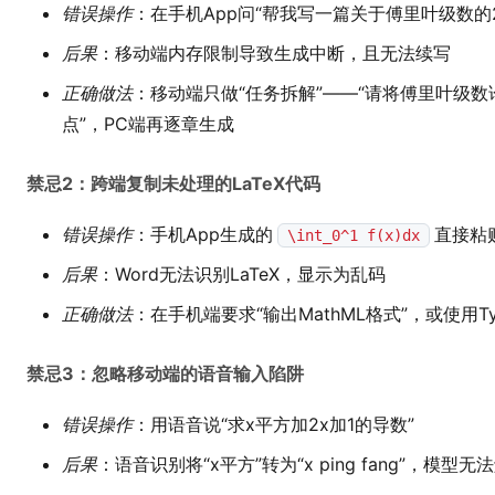
错误操作
：在手机App问“帮我写一篇关于傅里叶级数的2
后果
：移动端内存限制导致生成中断，且无法续写
正确做法
：移动端只做“任务拆解”——“请将傅里叶级
点”，PC端再逐章生成
禁忌2：跨端复制未处理的LaTeX代码
错误操作
：手机App生成的
直接粘贴
\int_0^1 f(x)dx
后果
：Word无法识别LaTeX，显示为乱码
正确做法
：在手机端要求“输出MathML格式”，或使用T
禁忌3：忽略移动端的语音输入陷阱
错误操作
：用语音说“求x平方加2x加1的导数”
后果
：语音识别将“x平方”转为“x ping fang”，模型无