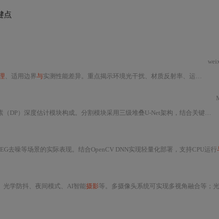
键点
wei
理
、适用边界
与
实测性能差异。重点揭示环境光干扰、材质反射率、运动模糊等关键限制因素，提出基于场景的三步选型决策法，并给出数据处理、现场执行
（DP）深度估计模块构成。分割模块采用三级堆叠U-Net架构，结合关键点辅助训练
G去噪等场景的实际表现。结合OpenCV DNN实现轻量化部署，支持CPU运行
、光学防抖、夜间模式、AI智能
摄影
等。多摄像头系统可实现多视角融合等；光学防抖提升拍摄稳定性；夜间模式有长