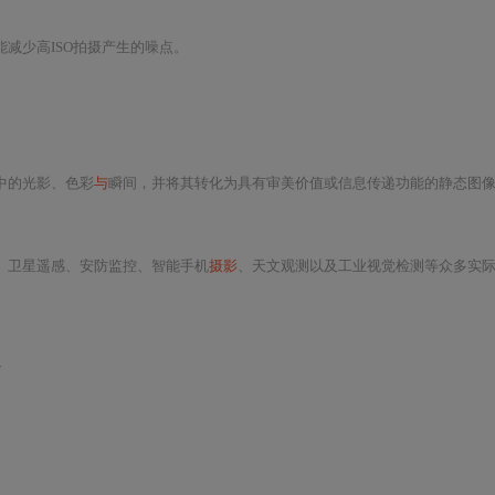
能减少高ISO拍摄产生的噪点。
中的光影、色彩
与
瞬间，并将其转化为具有审美价值或信息传递功能的静态图像。从标
、卫星遥感、安防监控、智能手机
摄影
、天文观测以及工业视觉检测等众多实际场景。其核心目标是在尽可能保留图像原始结构、边缘、纹理和细节信息的前提下，有效抑制或消除由传感器噪声、传输干扰、量化误差、光照不均等因素引入的各类加性噪声（如高斯白噪声）、乘性噪声（如斑点噪声）、脉冲噪声（如
析