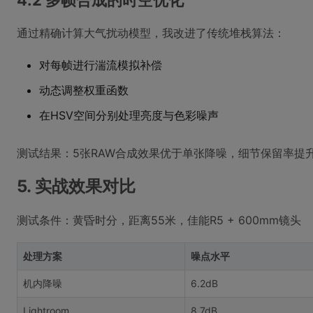
4.2 多帧合成的时空优化
通过精确计算大气扰动模型，我改进了传统堆栈算法：
对每帧进行湍流模拟补偿
动态调整权重函数
在HSV空间分别处理亮度与色彩噪声
测试结果：5张RAW合成效果优于单张降噪，细节保留率提升
5. 实战效果对比
测试条件：黄昏时分，距离55米，佳能R5 + 600mm镜头
处理方案
噪点水平
机内降噪
6.2dB
Lightroom
8.7dB