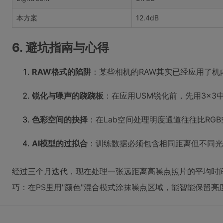
本方案
12.4dB
6. 避坑指南与心得
RAW格式的陷阱
：某些相机的RAW其实已经应用了机内
锐化与噪声的跷跷板
：在应用USM锐化前，先用3×
色彩空间的抉择
：在Lab空间处理明度通道往往比RG
AI模型的过拟合
：训练数据必须包含相同距离但不同光
经过三个月迭代，现在处理一张远距离高噪点照片的平均时
巧：在PS里用"颜色"混合模式涂抹噪点区域，能智能保留