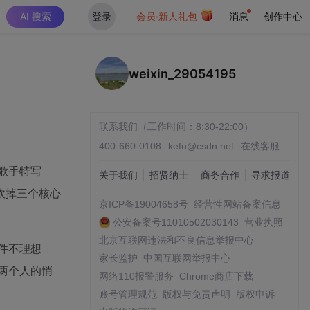
AI 搜索
登录
会员·新人礼包
消息
创作中心
weixin_29054195
联系我们（工作时间：8:30-22:00）
400-660-0108
kefu@csdn.net
在线客服
歌手特写
关于我们
招贤纳士
商务合作
寻求报道
砍掉三个核心
京ICP备19004658号
经营性网站备案信息
公安备案号11010502030143
营业执照
北京互联网违法和不良信息举报中心
件不理想
家长监护
中国互联网举报中心
两个人的悄
网络110报警服务
Chrome商店下载
账号管理规范
版权与免责声明
版权申诉