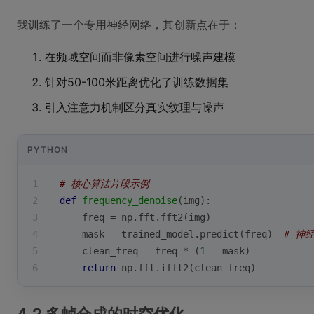
我训练了一个专用神经网络，其创新点在于：
在频域空间而非像素空间进行噪声建模
针对50-100米距离优化了训练数据集
引入注意力机制区分真实纹理与噪声
PYTHON
1
# 核心算法片段示例
2
def
frequency_denoise
(
img
):
3
    freq = np.fft.fft2(img)
4
    mask = trained_model.predict(freq)  
# 神
5
    clean_freq = freq * (
1
 - mask)
6
return
 np.fft.ifft2(clean_freq)