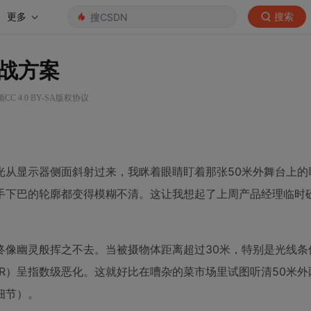
更多
搜索
战方案
C 4.0 BY-SA版权协议
光从显示器侧面斜射过来，我眯着眼睛盯着那张50米外舞台上的
手下巴的轮廓都变得模糊不清。这让我想起了上周产品经理临时
终像幽灵般挥之不去。当被摄物体距离超过30米，特别是光线条
NR）呈指数级恶化。这就好比在嘈杂的菜市场里试图听清50米外
细节）。