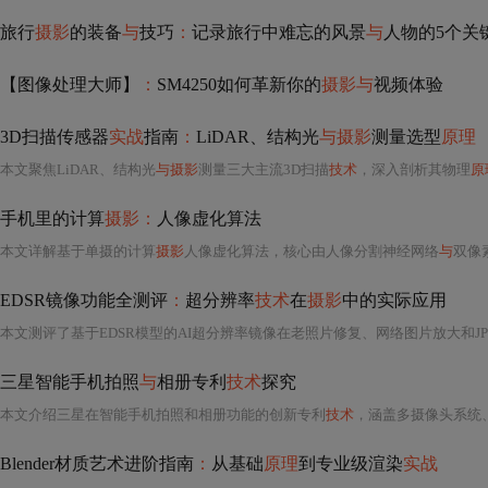
旅行
摄影
的装备
与
技巧
：
记录旅行中难忘的风景
与
人物的5个关
【图像处理大师】
：
SM4250如何革新你的
摄影与
视频体验
3D扫描传感器
实战
指南
：
LiDAR、结构光
与摄影
测量选型
原理
本文聚焦LiDAR、结构光
与摄影
测量三大主流3D扫描
技术
，深入剖析其物理
原
手机里的计算
摄影：
人像虚化算法
本文详解基于单摄的计算
摄影
人像虚化算法，核心由人像分割神经网络
与
双像素
EDSR镜像功能全测评
：
超分辨率
技术
在
摄影
中的实际应用
本文测评了基于EDSR模型的AI超分辨率镜像在老照片修复、网络图片放大和JPE
三星智能手机拍照
与
相册专利
技术
探究
本文介绍三星在智能手机拍照和相册功能的创新专利
技术
，涵盖多摄像头系统
Blender材质艺术进阶指南
：
从基础
原理
到专业级渲染
实战