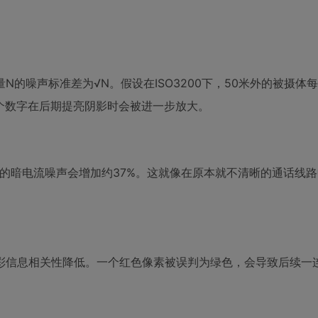
的噪声标准差为√N。假设在ISO3200下，50米外的被摄体
。这个数字在后期提亮阴影时会被进一步放大。
的暗电流噪声会增加约37%。这就像在原本就不清晰的通话线
彩信息相关性降低。一个红色像素被误判为绿色，会导致后续一