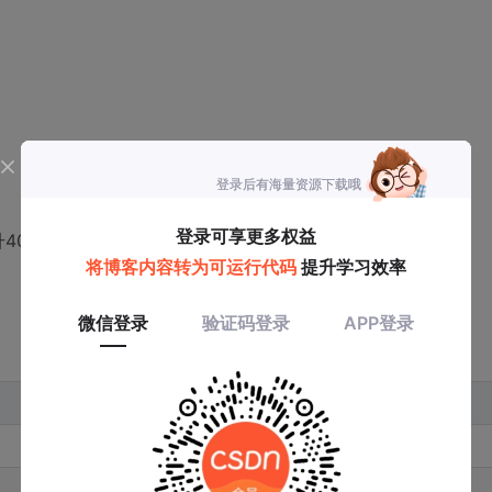
40%
细节保留
处理耗时
65%
2.1s
72%
38s