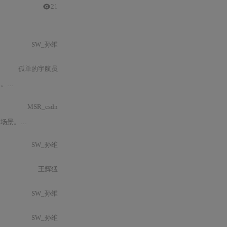
21
SW_孙维
孤单的宇航员
题“
摄影
”以及描述中简单的关键词可以看出，这一主题涵盖的内容极为
MSR_csdn
椒盐噪声）及混合噪声。随着成像设备分辨率提升
SW_孙维
王辉猛
SW_孙维
SW_孙维