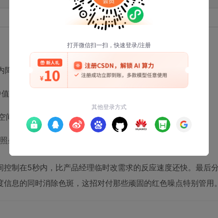
89%
4.7s
降噪，建议关闭所有"高ISO降噪"选项获取真实数据
3中值滤波器处理高频区域，可避免噪声被强化
B空间更高效，但要注意a/b通道的色度噪声需要单独处理
照条件的样本，否则模型会误把阴影当噪声
间控制在5秒内，比产品经理临时改需求的反应速度还快。最后
亮度信息的同时消除色斑，这招对付那些顽固的红色噪点特别管用