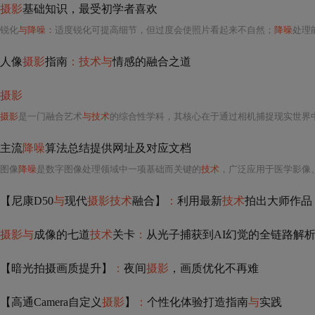
摄影
基础知识，最受初学者喜欢
锐化
与降噪：
适度锐化可提高细节，但过度会使照片看起来不自然；
降噪
处理
人像
摄影
指南
：技术与
情感的融合之道
摄影
摄影
是一门融合艺术
与技术
的综合性学科，其核心在于通过相机捕捉现实世界
主流
降噪
算法总结提供网址及对应文档
图像
降噪
是数字图像处理领域中一项基础而关键的
技术
，广泛应用于医学影像
【尼康D50
与
现代
摄影技术
融合】
：
利用最新
技术
拍出大师作品
摄影与
成像的七道
技术
关卡
：
从光子捕获到AI幻觉的全链路解
【暗光拍摄画质提升】
：
夜间
摄影
，画质优化不再难
【高通Camera自定义
摄影
】
：
个性化体验打造指南
与
实践