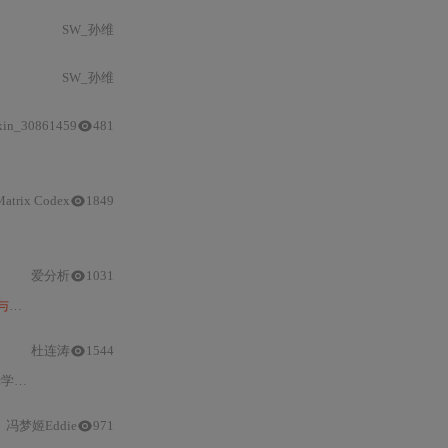
SW_孙维
SW_孙维
xin_30861459
481
Matrix Codex
1849
与
边缘感知滤波，实现高精度低开销掩码生成；DP模块利用微型双目
原
爱分析
1031
与
系统盘持久化存储，适用于
摄影
增强
与
图像复原任务，具有高细节还原能力
杜连涛
1544
曝光等
技术
；AI
技术
用于
摄影
和相册管
冯梦姬Eddie
971