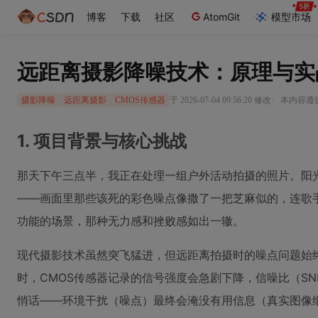
博客
下载
社区
AtomGit
模型市场
远距离摄影降噪技术：原理与实
·
于 2026-07-04 09:56:20 修改
本内容遵循C
摄影降噪
远距离摄影
CMOS传感器
1. 项目背景与核心挑战
那天下午三点半，我正在处理一组户外活动拍摄的照片。阳
——画面里那些该死的彩色噪点像撒了一把芝麻似的，连歌
功能的场景，那种无力感和挫败感如出一辙。
现代摄影技术虽然突飞猛进，但远距离拍摄时的噪点问题始
时，CMOS传感器记录的信号强度会急剧下降，信噪比（S
悄话——环境干扰（噪点）最终会淹没有用信息（真实图像