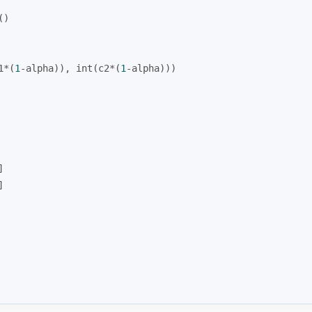
()
1*(
1
-alpha)), 
int
(c2*(
1
-alpha)))
]
]