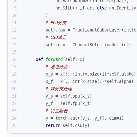
8
            nn.BatchNorm2d(
int
(c2*alpha)),
9
            nn.SiLU() 
if
 act 
else
 nn.Identity
10
        )
11
# FPU分支
12
        self.fpu = FractionalGaborLayer(
int
(c
13
# CSU单元
14
        self.csu = ChannelSelectionUnit(c2)
15
16
def
forward
(
self, x
):
17
# 通道分流
18
        x_s = x[:, :
int
(x.size(
1
)*self.alpha)
19
        x_f = x[:, 
int
(x.size(
1
)*self.alpha):
20
# 双分支处理
21
        y_s = self.spu(x_s)
22
        y_f = self.fpu(x_f)
23
# 特征融合
24
        y = torch.cat([y_s, y_f], dim=
1
)
25
return
 self.csu(y)