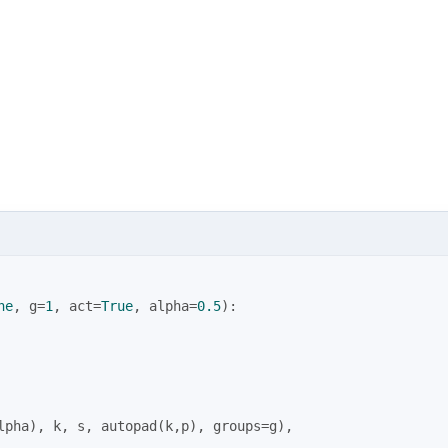
ne
, g=
1
, act=
True
, alpha=
0.5
):
lpha), k, s, autopad(k,p), groups=g),