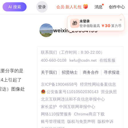
AI 搜索
登录
会员·新人礼包
消息
创作中心
×
未登录
🎁
￥30
登录领取最高
算力币
weixin_29054195
联系我们（工作时间：8:30-22:00）
400-660-0108
kefu@csdn.net
在线客服
我要分享的是
关于我们
招贤纳士
商务合作
寻求报道
024上引起了
京ICP备19004658号
经营性网站备案信息
雷达）图像处
公安备案号11010502030143
营业执照
北京互联网违法和不良信息举报中心
家长监护
中国互联网举报中心
网络110报警服务
Chrome商店下载
账号管理规范
版权与免责声明
版权申诉