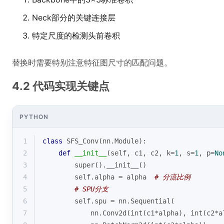
Neck部分的关键连接层
特定尺度的检测头前卷积
替换时需要特别注意特征图尺寸的匹配问题。
4.2 代码实现关键点
PYTHON
1
class
SFS_Conv
(
nn.Module
):
2
def
__init__
(
self, c1, c2, k=
1
, s=
1
, p=
No
3
super
().__init__()
4
        self.alpha = alpha  
# 分流比例
5
# SPU分支
6
        self.spu = nn.Sequential(
7
            nn.Conv2d(
int
(c1*alpha), 
int
(c2*a