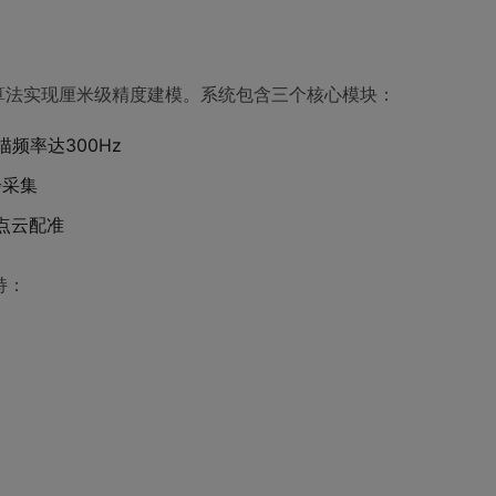
算法实现厘米级精度建模。系统包含三个核心模块：
频率达300Hz
步采集
时点云配准
持：