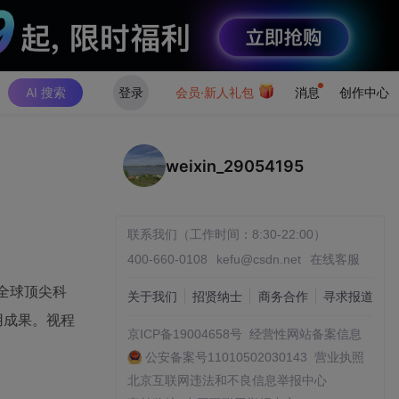
AI 搜索
登录
会员·新人礼包
消息
创作中心
weixin_29054195
联系我们（工作时间：8:30-22:00）
400-660-0108
kefu@csdn.net
在线客服
全球顶尖科
关于我们
招贤纳士
商务合作
寻求报道
用成果。视程
京ICP备19004658号
经营性网站备案信息
公安备案号11010502030143
营业执照
北京互联网违法和不良信息举报中心