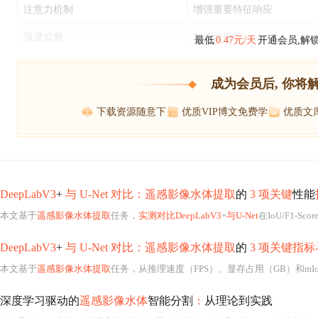
注意力机制
增强重要特征响应
深度监督
加速收敛
最低
0.47元/天
开通会员,解
成为会员后, 你将
下载资源随意下
优质VIP博文免费学
优质文
DeepLabV3
+
与 U-Net 对比：遥感影像水体提取
的
3 项关键
性能
本文基于
遥感影像水体提取
任务，
实测对比DeepLabV3
+
与U-Net
在IoU/F1-
DeepLabV3
+
与 U-Net 对比：遥感影像水体提取
的
3 项关键指标
本文基于
遥感影像水体提取
任务，从推理速度（FPS）、显存占用（GB）和mIo
深度学习驱动的
遥感影像水体
智能分割
：
从理论到实践