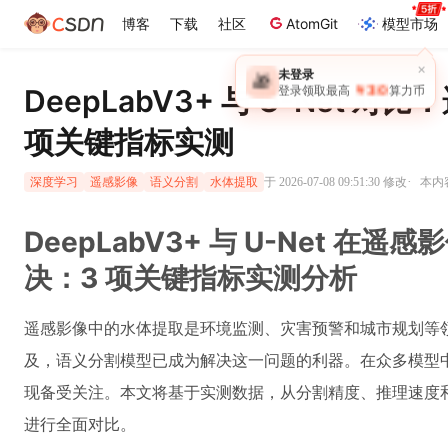
博客
下载
社区
AtomGit
模型市场
×
未登录
🎁
￥30
DeepLabV3+ 与 U-Net 
登录领取最高
算力币
项关键指标实测
·
于 2026-07-08 09:51:30 修改
本内容
深度学习
遥感影像
语义分割
水体提取
DeepLabV3+ 与 U-Net 
决：3 项关键指标实测分析
遥感影像中的水体提取是环境监测、灾害预警和城市规划等
及，语义分割模型已成为解决这一问题的利器。在众多模型中，De
现备受关注。本文将基于实测数据，从分割精度、推理速度
进行全面对比。