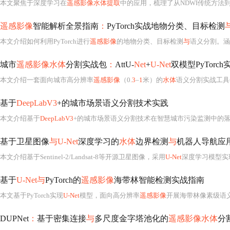
本文聚焦于深度学习在
遥感影像水体提取
中的应用，梳理了从NDWI传统方法
遥感影像
智能解析全景指南
：
PyTorch实战地物分类、目标检测
本文介绍如何利用PyTorch进行
遥感影像
的地物分类、目标检测
与
语义分割。涵
城市
遥感影像水体
分割实战包
：
AttU-
Net
+
U-Net
双模型PyTorc
本文介绍一套面向城市高分辨率
遥感影像
（0.
3
–
1
米）的
水体
语义分割实战工具包，
基于
DeepLabV3
+的城市场景语义分割技术实践
本文介绍基于
DeepLabV3
+的城市场景语义分割技术在智慧城市污染监测中的
基于卫星图像
与U-Net
深度学习的
水体
边界检测
与
机器人导航应
本文介绍基于Sentinel-2/Landsat-8等开源卫星图像，采用
U-Net
深度学习模型实
基于
U-Net与
PyTorch的
遥感影像
海带林智能检测实战指南
本文基于PyTorch实现
U-Net
模型，面向高分辨率
遥感影像
开展海带林像素级语
DUPNet
：
基于密集连接
与
多尺度金字塔池化的
遥感影像水体
分