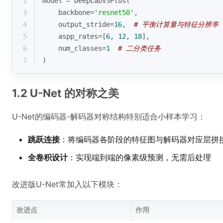
2
model = DeepLabV3Plus(
3
    backbone=
'resnet50'
,
4
    output_stride=
16
,  
# 平衡计算量与特征分辨率
5
    aspp_rates=[
6
, 
12
, 
18
],
6
    num_classes=
1
# 二分类任务
7
)
1.2 U-Net 的对称之美
U-Net的编码器-解码器对称结构特别适合小样本学习：
跳跃连接
：将编码器各阶段的特征图与解码器对应层拼
全卷积设计
：实现端到端的像素级预测，无需后处理
改进版U-Net常加入以下模块：
改进点
作用