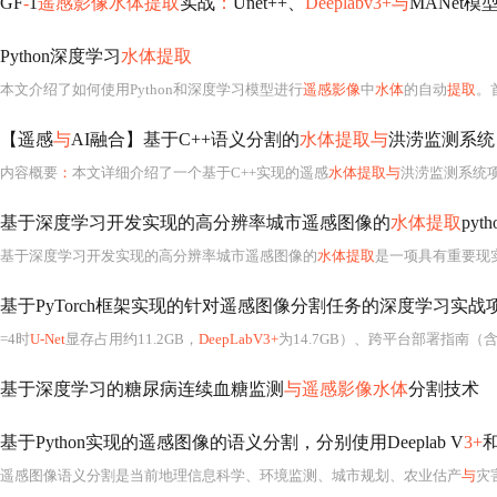
GF
-
1
遥感影像水体提取
实战
：
Unet++、
Deeplabv3+与
MANet模
Python深度学习
水体提取
本文介绍了如何使用Python和深度学习模型进行
遥感影像
中
水体
的自动
提取
。首先
【遥感
与
AI融合】基于C++语义分割的
水体提取与
洪涝监测系统
内容概要
：
本文详细介绍了一个基于C++实现的遥感
水体提取与
洪涝监测系统
基于深度学习开发实现的高分辨率城市遥感图像的
水体提取
py
基于深度学习开发实现的高分辨率城市遥感图像的
水体提取
是一项具有重要现实意义和广泛应用前
基于PyTorch框架实现的针对遥感图像分割任务的深度学习实战
=4时
U-Net
显存占用约11.2GB，
DeepLabV3+
为14.7GB）、跨平台部署指南（含D
基于深度学习的糖尿病连续血糖监测
与遥感影像水体
分割技术
基于Python实现的遥感图像的语义分割，分别使用Deeplab V
3+
和
遥感图像语义分割是当前地理信息科学、环境监测、城市规划、农业估产
与
灾