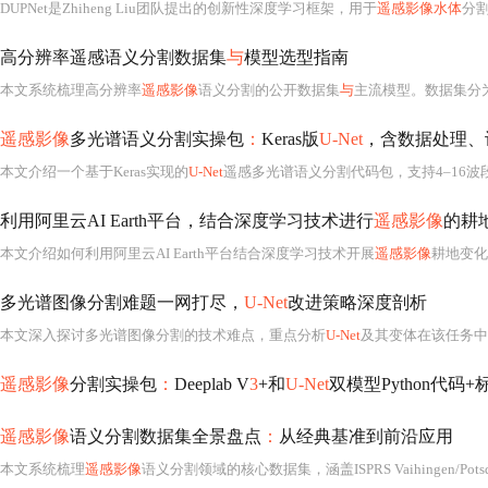
DUPNet是Zhiheng Liu团队提出的创新性深度学习框架，用于
遥感影像水体
分割。它通
高分辨率遥感语义分割数据集
与
模型选型指南
本文系统梳理高分辨率
遥感影像
语义分割的公开数据集
与
主流模型。数据集分
遥感影像
多光谱语义分割实操包
：
Keras版
U-Net
，含数据处理、
本文介绍一个基于Keras实现的
U-Net
遥感多光谱语义分割代码包，支持4–16波段动态适配，涵盖GeoTIFF数据处理、辐射定标、地理对齐、自适应归一化、地理
利用阿里云AI Earth平台，结合深度学习技术进行
遥感影像
的耕
本文介绍如何利用阿里云AI Earth平台结合深度学习技术开展
遥感影像
耕地变化监测。涵盖数据选取
多光谱图像分割难题一网打尽，
U-Net
改进策略深度剖析
本文深入探讨多光谱图像分割的技术难点，重点分析
U-Net
及其变体在该任务中的适应性改进。涵
遥感影像
分割实操包
：
Deeplab V
3
+和
U-Net
双模型Python代
遥感影像
语义分割数据集全景盘点
：
从经典基准到前沿应用
本文系统梳理
遥感影像
语义分割领域的核心数据集，涵盖ISPRS Vaihingen/Potsdam、Massachuset